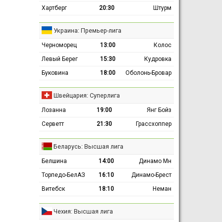
Хартберг
20:30
Штурм
Украина: Премьер-лига
Черноморец
13:00
Колос
Левый Берег
15:30
Кудровка
Буковина
18:00
Оболонь-Бровар
Швейцария: Суперлига
Лозанна
19:00
Янг Бойз
Серветт
21:30
Грассхоппер
Беларусь: Высшая лига
Белшина
14:00
Динамо Мн
Торпедо-БелАЗ
16:10
Динамо-Брест
Витебск
18:10
Неман
Чехия: Высшая лига