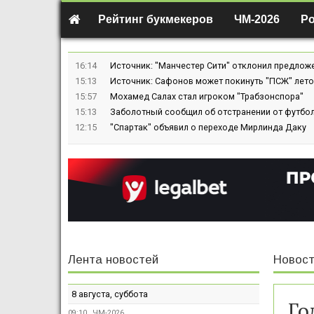
Рейтинг букмекеров
ЧМ-2026
Р
16:14
Источник: "Манчестер Сити" отклонил предлож
15:13
Источник: Сафонов может покинуть "ПСЖ" лето
15:57
Мохамед Салах стал игроком "Трабзонспора"
15:13
Заболотный сообщил об отстранении от футбол
12:15
"Спартак" объявил о переходе Мирлинда Даку
Лента новостей
Новост
8 августа, суббота
Го
09:10
ЧМ-2026