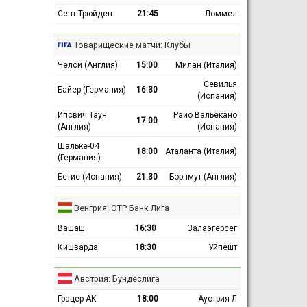
Сент-Трюйден
21:45
Ломмел
Товарищеские матчи: Клубы
Челси (Англия)
15:00
Милан (Италия)
Севилья
Байер (Германия)
16:30
(Испания)
Ипсвич Таун
Райо Вальекано
17:00
(Англия)
(Испания)
Шальке-04
18:00
Аталанта (Италия)
(Германия)
Бетис (Испания)
21:30
Борнмут (Англия)
Венгрия: ОТР Банк Лига
Вашаш
16:30
Залаэгерсег
Кишварда
18:30
Уйпешт
Австрия: Бундеслига
Грацер АК
18:00
Аустрия Л