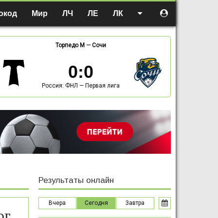
окод
Мир
ЛЧ
ЛЕ
ЛК
Торпедо М
—
Сочи
0
:
0
Россия: ФНЛ — Первая лига
Результаты онлайн
Вчера
Сегодня
Завтра
ог