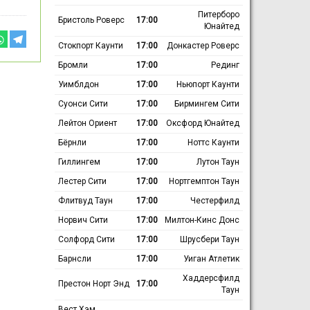
Питерборо
Бристоль Роверс
17:00
Юнайтед
Стокпорт Каунти
17:00
Донкастер Роверс
Бромли
17:00
Рединг
Уимблдон
17:00
Ньюпорт Каунти
Суонси Сити
17:00
Бирмингем Сити
Лейтон Ориент
17:00
Оксфорд Юнайтед
Бёрнли
17:00
Ноттс Каунти
Гиллингем
17:00
Лутон Таун
Лестер Сити
17:00
Нортгемптон Таун
Флитвуд Таун
17:00
Честерфилд
Норвич Сити
17:00
Милтон-Кинс Донс
Солфорд Сити
17:00
Шрусбери Таун
Барнсли
17:00
Уиган Атлетик
Хаддерсфилд
Престон Норт Энд
17:00
Таун
Вест Хэм