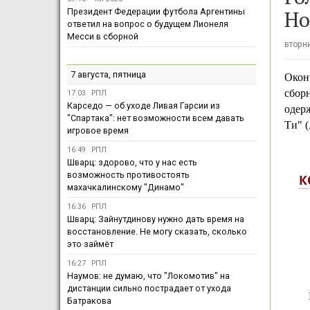
Но
Президент Федерации футбола Аргентины
ответил на вопрос о будущем Лионеля
Месси в сборной
вторни
7 августа, пятница
Окон
сборн
17:03
РПЛ
Карседо — об уходе Ливая Гарсии из
одерж
"Спартака": нет возможности всем давать
Ти" 
игровое время
16:49
РПЛ
Шварц: здорово, что у нас есть
возможность противостоять
К
махачкалинскому "Динамо"
16:36
РПЛ
Шварц: Зайнутдинову нужно дать время на
восстановление. Не могу сказать, сколько
это займёт
16:27
РПЛ
Наумов: не думаю, что "Локомотив" на
дистанции сильно пострадает от ухода
Батракова