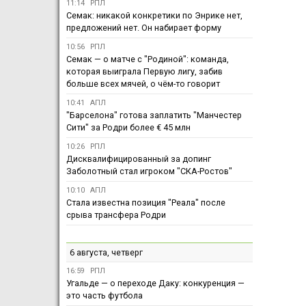
11:14
РПЛ
Семак: никакой конкретики по Энрике нет,
предложений нет. Он набирает форму
10:56
РПЛ
Семак — о матче с "Родиной": команда,
которая выиграла Первую лигу, забив
больше всех мячей, о чём-то говорит
10:41
АПЛ
"Барселона" готова заплатить "Манчестер
Сити" за Родри более € 45 млн
10:26
РПЛ
Дисквалифицированный за допинг
Заболотный стал игроком "СКА-Ростов"
10:10
АПЛ
Стала известна позиция "Реала" после
срыва трансфера Родри
6 августа, четверг
16:59
РПЛ
Угальде — о переходе Даку: конкуренция —
это часть футбола