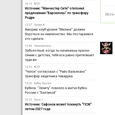
16:14
АПЛ
Источник: "Манчестер Сити" отклонил
предложение "Барселоны" по трансферу
Исто
Родри
15:57
Серия А
Аморим: клуб уровня "Милана" должен
бороться за чемпионство. Мы постараемся
это сделать
15:46
Чемпионаты
Заболотный: когда ты начинаешь красно-
синим с детства, тебя все равно притягивает
туда же
15:35
АПЛ
"Челси" согласовал с "Райо Вальекано"
трансфер защитника Чаварриа
15:26
Кубок России
Бубнов: "Зениту" повезло в матче Кубка
России с "Балтикой"
15:13
Лига 1
Источник: Сафонов может покинуть "ПСЖ"
летом 2027 года