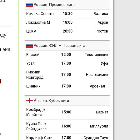
Россия: Премьер-лига
Крылья Советов
15:30
Балтика
Локомотив М
18:00
Акрон
ЦСКА
20:30
Ростов
жду
Россия: ФНЛ — Первая лига
и-энд-
Енисей
12:00
Текстильщик
Урал
17:00
Уфа
Нижний
17:00
Нефтехимик
Новгород
Я
Шинник
17:00
Арсенал Т
Англия: Кубок лиги
Кембридж
15:00
Барнет
Юнайтед
Куинз Парк
16:00
Миллуолл
Рейнджерс
)
Кардифф Сити
17:00
Суиндон Таун