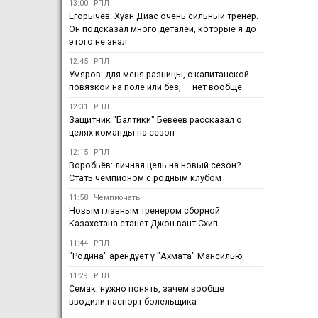
13:00
РПЛ
Егорычев: Хуан Диас очень сильный тренер.
Он подсказал много деталей, которые я до
этого не знал
12:45
РПЛ
Умяров: для меня разницы, с капитанской
повязкой на поле или без, — нет вообще
12:31
РПЛ
Защитник "Балтики" Бевеев рассказал о
целях команды на сезон
12:15
РПЛ
Воробьёв: личная цель на новый сезон?
Стать чемпионом с родным клубом
11:58
Чемпионаты
Новым главным тренером сборной
Казахстана станет Джон вант Схип
11:44
РПЛ
"Родина" арендует у "Ахмата" Мансилью
11:29
РПЛ
Семак: нужно понять, зачем вообще
вводили паспорт болельщика