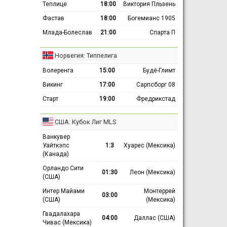
Теплице
18:00
Виктория Пльзень
Фастав
18:00
Богемианс 1905
Млада-Болеслав
21:00
Спарта П
Норвегия: Типпелига
Волеренга
15:00
Будё-Глимт
Викинг
17:00
Сарпсборг 08
Старт
19:00
Фредрикстад
США: Кубок Лиг MLS
Ванкувер
Уайткэпс
1:3
Хуарес (Мексика)
(Канада)
Орландо Сити
01:30
Леон (Мексика)
(США)
Интер Майами
Монтеррей
03:00
(США)
(Мексика)
Гвадалахара
04:00
Даллас (США)
Чивас (Мексика)