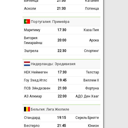
Виченца
21:00
Катания
Асколи
21:30
Потенца
Португалия: Примейра
Маритиму
17:30
Каза Пия
Витория
20:00
Арока
Гимарайнш
Эштрела
22:30
Спортинг
Нидерланды: Эредивизия
НЕК Неймеген
17:30
Телстар
Гоу Эхед Иглс
19:45
Виллем II
ПСВ Эйндховен
21:00
Фортуна
АЗ Алкмар
22:00
АДО Ден Хааг
Бельгия: Лига Жюпиле
Стандард
19:15
Серкль Брюгге
Вестерло
21:45
Юнион