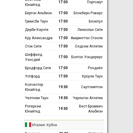
17:00
Портсмут
Юнайтед
Бёртон Альбион
17:00
Блэкберн Роверс
Гримсби Таун
17:00
Блэкпул
Дерби Каунти
17:00
Линкольн Сити
Кру Александра
17:00
Аккрингтон Стэнли
Сток Сити
17:00
Олдхэм Атлетик
Шеффилд
17:00
Болтон Уондерерс
Уэнсдей
Брэдфорд Сити
17:00
Рочдейл
Уотфорд
17:00
Кроули Таун
Колчестер
19:30
Саутгемптон
Юнайтед
Челтнем Таун
19:30
Чарльтон Атлетик
Ротерхэм
Вест Бромвич
19:30
Юнайтед
Альбион
Италия: Кубок