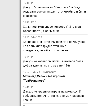
16:48
РПЛ
Даку — болельщикам "Спартака": я буду
отдавать все силы для того, чтобы вы были
счастливы
16:36
РПЛ
Сильянов: мои спасения ворот? Это моя
обязанность, я защитник
16:27
ЧМ-2026
Каннаваро: многие считали, что на ЧМ у нас
не возникнет трудностей, но я
предупреждал об этом заранее
16:14
РПЛ
Даку: мне хотелось, чтобы в номере была
цифра девять, поэтому взял 19-й
15:57
Турция — Суперлига
Мохамед Салах стал игроком
"Трабзонспора"
15:46
РПЛ
Даку: мне нравится играть на команду. И
забивать, конечно, тоже. Это мой главный
навык