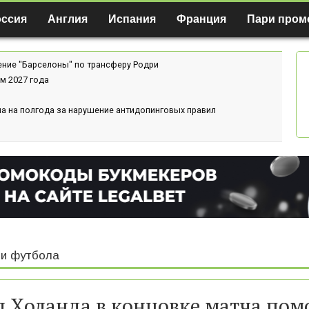
оссия
Англия
Испания
Франция
Пари пром
ение "Барселоны" по трансферу Родри
м 2027 года
а на полгода за нарушение антидопинговых правил
и футбола
л Холанда в концовке матча пом