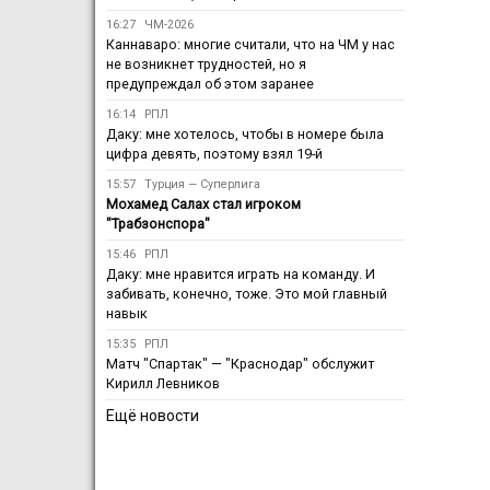
16:27
ЧМ-2026
Каннаваро: многие считали, что на ЧМ у нас
не возникнет трудностей, но я
предупреждал об этом заранее
16:14
РПЛ
Даку: мне хотелось, чтобы в номере была
цифра девять, поэтому взял 19-й
15:57
Турция — Суперлига
Мохамед Салах стал игроком
"Трабзонспора"
15:46
РПЛ
Даку: мне нравится играть на команду. И
забивать, конечно, тоже. Это мой главный
навык
15:35
РПЛ
Матч "Спартак" — "Краснодар" обслужит
Кирилл Левников
Ещё новости