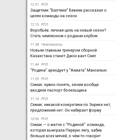
12:31
РПЛ
Защитник "Балтики" Бевеев рассказал о
целях команды на сезон
12:15
РПЛ
Воробьёв: личная цель на новый сезон?
Стать чемпионом с родным клубом
11:58
Чемпионаты
Новым главным тренером сборной
Казахстана станет Джон вант Схип
11:44
РПЛ
"Родина" арендует у "Ахмата" Мансилью
11:29
РПЛ
Семак: нужно понять, зачем вообще
вводили паспорт болельщика
11:14
РПЛ
Семак: никакой конкретики по Энрике нет,
предложений нет. Он набирает форму
10:56
РПЛ
Семак — о матче с "Родиной": команда,
которая выиграла Первую лигу, забив
больше всех мячей, о чём-то говорит