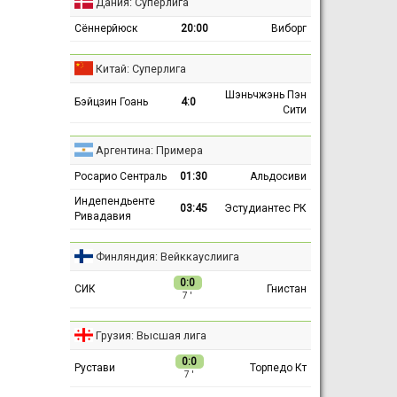
Дания: Суперлига
Сённерйюск
20:00
Виборг
Китай: Суперлига
Шэньчжэнь Пэн
Бэйцзин Гоань
4:0
Сити
Аргентина: Примера
Росарио Сентраль
01:30
Альдосиви
Индепендьенте
03:45
Эстудиантес РК
Ривадавия
Финляндия: Вейккауслиига
0:0
СИК
Гнистан
7 ′
Грузия: Высшая лига
0:0
Рустави
Торпедо Кт
7 ′