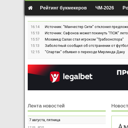
Рейтинг букмекеров
ЧМ-2026
Р
16:14
Источник: "Манчестер Сити" отклонил предлож
15:13
Источник: Сафонов может покинуть "ПСЖ" лето
15:57
Мохамед Салах стал игроком "Трабзонспора"
15:13
Заболотный сообщил об отстранении от футбол
12:15
"Спартак" объявил о переходе Мирлинда Даку
Лента новостей
Новост
7 августа, пятница
Ам
17:03
РПЛ