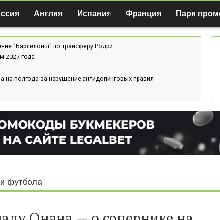
оссия
Англия
Испания
Франция
Пари пром
ение "Барселоны" по трансферу Родри
м 2027 года
а на полгода за нарушение антидопинговых правил
и футбола
аду Онана — о сопернике на