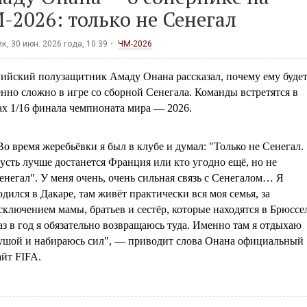
-2026: только не Сенегал
к, 30 июн. 2026 года, 10:39
ЧМ-2026
гийский полузащитник Амаду Онана рассказал, почему ему буде
нно сложно в игре со сборной Сенегала. Команды встретятся в
ах 1/16 финала чемпионата мира — 2026.
Во время жеребьёвки я был в клубе и думал: "Только не Сенегал.
усть лучше достанется Франция или кто угодно ещё, но не
енегал". У меня очень, очень сильная связь с Сенегалом… Я
одился в Дакаре, там живёт практически вся моя семья, за
сключением мамы, братьев и сестёр, которые находятся в Брюссел
аз в год я обязательно возвращаюсь туда. Именно там я отдыхаю
ушой и набираюсь сил", — приводит слова Онана официальный
айт FIFA.