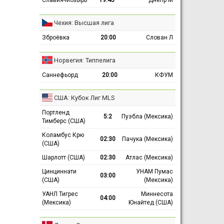
Чехия: Высшая лига
Зброёвка
20:00
Слован Л
Норвегия: Типпелига
Саннефьорд
20:00
КФУМ
США: Кубок Лиг MLS
Портленд
5:2
Пуэбла (Мексика)
Тимберс (США)
Коламбус Крю
02:30
Пачука (Мексика)
(США)
Шарлотт (США)
02:30
Атлас (Мексика)
Цинциннати
УНАМ Пумас
03:00
(США)
(Мексика)
УАНЛ Тигрес
Миннесота
04:00
(Мексика)
Юнайтед (США)