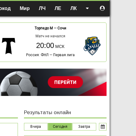
окод
Мир
ЛЧ
ЛЕ
ЛК
Торпедо М
—
Сочи
Матч не начался
20:00
Россия: ФНЛ — Первая лига
Результаты онлайн
Вчера
Сегодня
Завтра