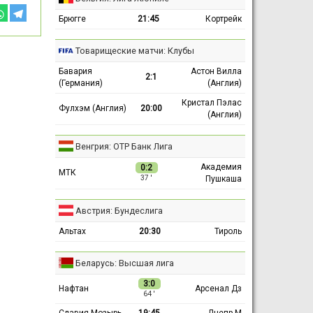
Брюгге
21:45
Кортрейк
Товарищеские матчи: Клубы
Бавария
Астон Вилла
2:1
(Германия)
(Англия)
Кристал Пэлас
Фулхэм (Англия)
20:00
(Англия)
Венгрия: ОТР Банк Лига
Академия
0:2
МТК
Пушкаша
37 ′
Австрия: Бундеслига
Альтах
20:30
Тироль
Беларусь: Высшая лига
3:0
Нафтан
Арсенал Дз
64 ′
Славия-Мозырь
19:45
Днепр М