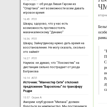
ЧМ
Карседо — об уходе Ливая Гарсии из
"Спартака": нет возможности всем давать
игровое время
вторни
16:49
РПЛ
Шварц: здорово, что у нас есть
Бель
возможность противостоять
особе
махачкалинскому "Динамо"
рамк
16:36
РПЛ
Шварц: Зайнутдинову нужно дать время на
восстановление. Не могу сказать, сколько
"
это займёт
П
16:27
РПЛ
С
Наумов: не думаю, что "Локомотив" на
дистанции сильно пострадает от ухода
р
Батракова
и
16:14
АПЛ
Р
Источник: "Манчестер Сити" отклонил
д
предложение "Барселоны" по трансферу
с
Родри
15:57
Серия А
Аморим: клуб уровня "Милана" должен
бороться за чемпионство. Мы постараемся