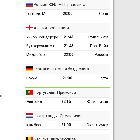
Россия: ФНЛ — Первая лига
Торпедо М
20:00
Сочи
Англия: Кубок лиги
т
Уиком Уондерерс
21:45
Стивенидж
Вулверхэмптон
21:45
Порт Вейл
Мидлсбро
22:00
Рексем
Германия: Вторая бундеслига
Бохум
21:30
Герта
Португалия: Примейра
е.
Эшторил
22:15
Фамаликан
Нидерланды: Эредивизия
Камбюр
21:00
Эксельсиор
Бельгия: Лига Жюпиле