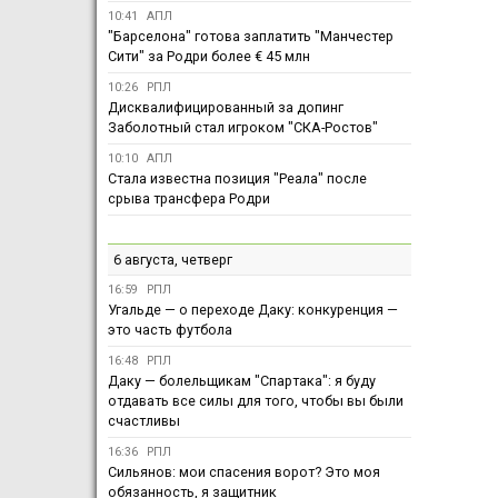
10:41
АПЛ
"Барселона" готова заплатить "Манчестер
Сити" за Родри более € 45 млн
10:26
РПЛ
Дисквалифицированный за допинг
Заболотный стал игроком "СКА-Ростов"
10:10
АПЛ
Стала известна позиция "Реала" после
срыва трансфера Родри
6 августа, четверг
16:59
РПЛ
Угальде — о переходе Даку: конкуренция —
это часть футбола
16:48
РПЛ
Даку — болельщикам "Спартака": я буду
отдавать все силы для того, чтобы вы были
счастливы
16:36
РПЛ
Сильянов: мои спасения ворот? Это моя
обязанность, я защитник