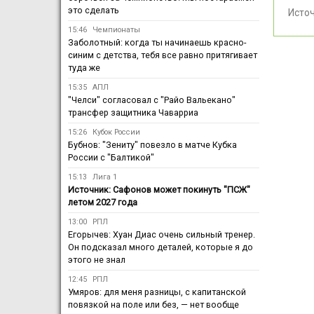
это сделать
Исто
15:46
Чемпионаты
Заболотный: когда ты начинаешь красно-
синим с детства, тебя все равно притягивает
туда же
15:35
АПЛ
"Челси" согласовал с "Райо Вальекано"
трансфер защитника Чаварриа
15:26
Кубок России
Бубнов: "Зениту" повезло в матче Кубка
России с "Балтикой"
15:13
Лига 1
Источник: Сафонов может покинуть "ПСЖ"
летом 2027 года
13:00
РПЛ
Егорычев: Хуан Диас очень сильный тренер.
Он подсказал много деталей, которые я до
этого не знал
12:45
РПЛ
Умяров: для меня разницы, с капитанской
повязкой на поле или без, — нет вообще