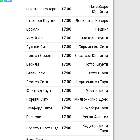
Питерборо
Бристоль Роверс
17:00
Юнайтед
Стокпорт Каунти
17:00
Донкастер Роверс
Бромли
17:00
Рединг
Уимблдон
17:00
Ньюпорт Каунти
Суонси Сити
17:00
Бирмингем Сити
Лейтон Ориент
17:00
Оксфорд Юнайтед
Бёрнли
17:00
Ноттс Каунти
Гиллингем
17:00
Лутон Таун
Лестер Сити
17:00
Нортгемптон Таун
Флитвуд Таун
17:00
Честерфилд
Норвич Сити
17:00
Милтон-Кинс Донс
Солфорд Сити
17:00
Шрусбери Таун
Барнсли
17:00
Уиган Атлетик
Хаддерсфилд
Престон Норт Энд
17:00
Таун
Вест Хэм