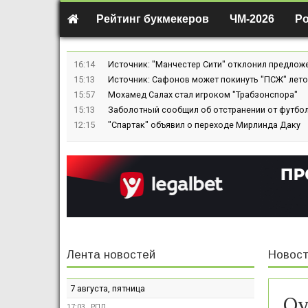
Рейтинг букмекеров
ЧМ-2026
Р
16:14
Источник: "Манчестер Сити" отклонил предлож
15:13
Источник: Сафонов может покинуть "ПСЖ" лето
15:57
Мохамед Салах стал игроком "Трабзонспора"
15:13
Заболотный сообщил об отстранении от футбол
12:15
"Спартак" объявил о переходе Мирлинда Даку
Лента новостей
Новост
7 августа, пятница
Оу
17:03
РПЛ