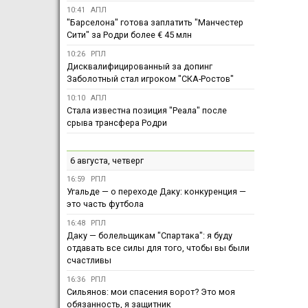
10:41
АПЛ
"Барселона" готова заплатить "Манчестер
Сити" за Родри более € 45 млн
10:26
РПЛ
Дисквалифицированный за допинг
Заболотный стал игроком "СКА-Ростов"
10:10
АПЛ
Стала известна позиция "Реала" после
срыва трансфера Родри
6 августа, четверг
16:59
РПЛ
Угальде — о переходе Даку: конкуренция —
это часть футбола
16:48
РПЛ
Даку — болельщикам "Спартака": я буду
отдавать все силы для того, чтобы вы были
счастливы
16:36
РПЛ
Сильянов: мои спасения ворот? Это моя
обязанность, я защитник