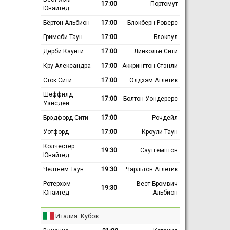
17:00
Портсмут
Юнайтед
Бёртон Альбион
17:00
Блэкберн Роверс
Гримсби Таун
17:00
Блэкпул
Дерби Каунти
17:00
Линкольн Сити
Кру Александра
17:00
Аккрингтон Стэнли
Сток Сити
17:00
Олдхэм Атлетик
Шеффилд
17:00
Болтон Уондерерс
Уэнсдей
Брэдфорд Сити
17:00
Рочдейл
Уотфорд
17:00
Кроули Таун
Колчестер
19:30
Саутгемптон
Юнайтед
Челтнем Таун
19:30
Чарльтон Атлетик
Ротерхэм
Вест Бромвич
19:30
Юнайтед
Альбион
Италия: Кубок