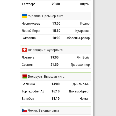
Хартберг
20:30
Штурм
Украина: Премьер-лига
Черноморец
13:00
Колос
Левый Берег
15:30
Кудровка
Буковина
18:00
Оболонь-Бровар
Швейцария: Суперлига
Лозанна
19:00
Янг Бойз
Серветт
21:30
Грассхоппер
Беларусь: Высшая лига
Белшина
14:00
Динамо Мн
Торпедо-БелАЗ
16:10
Динамо-Брест
Витебск
18:10
Неман
Чехия: Высшая лига