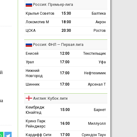
Россия: Премьер-лига
Крылья Советов
15:30
Балтика
Локомотив М
18:00
Акрон
ЦСКА
20:30
Ростов
Россия: ФНЛ — Первая лига
Енисей
12:00
Текстильщик
Урал
17:00
Уфа
Нижний
ый
17:00
Нефтехимик
Новгород
Шинник
17:00
Арсенал Т
Англия: Кубок лиги
на
Кембридж
15:00
Барнет
Юнайтед
Куинз Парк
16:00
Миллуолл
Рейнджерс
Кардифф Сити
17:00
Суиндон Таун