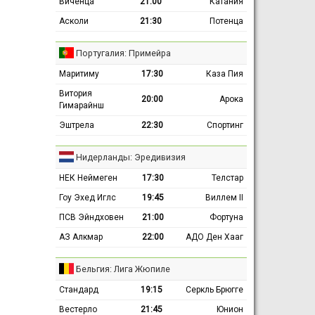
Виченца
21:00
Катания
Асколи
21:30
Потенца
Португалия: Примейра
Маритиму
17:30
Каза Пия
Витория
20:00
Арока
Гимарайнш
Эштрела
22:30
Спортинг
Нидерланды: Эредивизия
НЕК Неймеген
17:30
Телстар
Гоу Эхед Иглс
19:45
Виллем II
ПСВ Эйндховен
21:00
Фортуна
АЗ Алкмар
22:00
АДО Ден Хааг
Бельгия: Лига Жюпиле
Стандард
19:15
Серкль Брюгге
Вестерло
21:45
Юнион