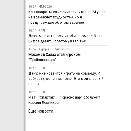
16:27
ЧМ-2026
Каннаваро: многие считали, что на ЧМ у нас
не возникнет трудностей, но я
предупреждал об этом заранее
16:14
РПЛ
Даку: мне хотелось, чтобы в номере была
цифра девять, поэтому взял 19-й
15:57
Турция — Суперлига
Мохамед Салах стал игроком
"Трабзонспора"
15:46
РПЛ
Даку: мне нравится играть на команду. И
забивать, конечно, тоже. Это мой главный
навык
15:35
РПЛ
Матч "Спартак" — "Краснодар" обслужит
Кирилл Левников
Ещё новости