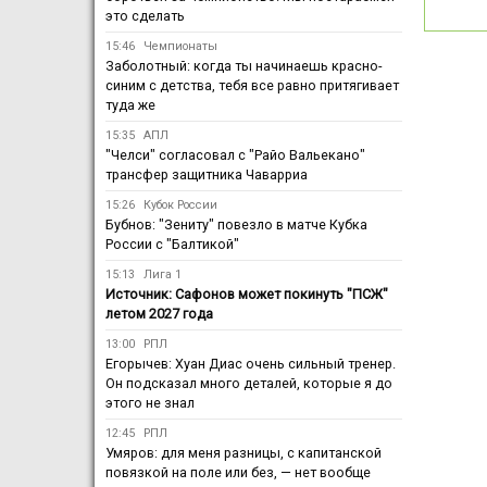
это сделать
15:46
Чемпионаты
Заболотный: когда ты начинаешь красно-
синим с детства, тебя все равно притягивает
туда же
15:35
АПЛ
"Челси" согласовал с "Райо Вальекано"
трансфер защитника Чаварриа
15:26
Кубок России
Бубнов: "Зениту" повезло в матче Кубка
России с "Балтикой"
15:13
Лига 1
Источник: Сафонов может покинуть "ПСЖ"
летом 2027 года
13:00
РПЛ
Егорычев: Хуан Диас очень сильный тренер.
Он подсказал много деталей, которые я до
этого не знал
12:45
РПЛ
Умяров: для меня разницы, с капитанской
повязкой на поле или без, — нет вообще