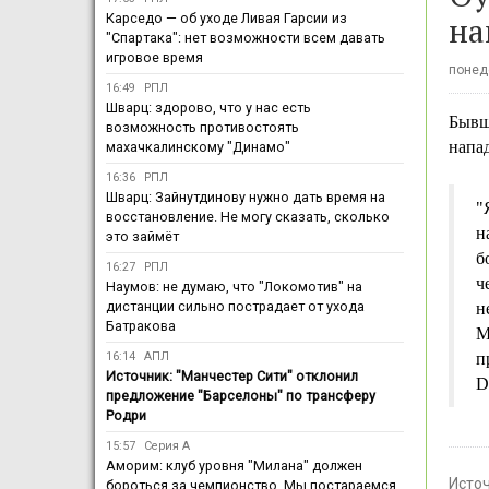
на
Карседо — об уходе Ливая Гарсии из
"Спартака": нет возможности всем давать
игровое время
понеде
16:49
РПЛ
Шварц: здорово, что у нас есть
Бывш
возможность противостоять
напа
махачкалинскому "Динамо"
16:36
РПЛ
Шварц: Зайнутдинову нужно дать время на
"
восстановление. Не могу сказать, сколько
н
это займёт
б
16:27
РПЛ
ч
Наумов: не думаю, что "Локомотив" на
дистанции сильно пострадает от ухода
н
Батракова
М
16:14
АПЛ
п
Источник: "Манчестер Сити" отклонил
D
предложение "Барселоны" по трансферу
Родри
15:57
Серия А
Аморим: клуб уровня "Милана" должен
Исто
бороться за чемпионство. Мы постараемся