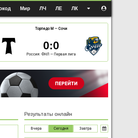
окод
Мир
ЛЧ
ЛЕ
ЛК
Торпедо М
—
Сочи
0
:
0
Россия: ФНЛ — Первая лига
Результаты онлайн
Вчера
Сегодня
Завтра