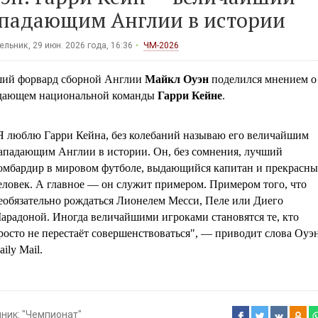
падающим Англии в истории
льник, 29 июн. 2026 года, 16:36
ЧМ-2026
ий форвард сборной Англии
Майкл Оуэн
поделился мнением о
дающем национальной команды
Гарри Кейне
.
Я люблю Гарри Кейна, без колебаний называю его величайшим
ападающим Англии в истории. Он, без сомнения, лучший
омбардир в мировом футболе, выдающийся капитан и прекрасн
еловек. А главное — он служит примером. Примером того, что
еобязательно рождаться Лионелем Месси, Пеле или Диего
арадоной. Иногда величайшими игроками становятся те, кто
росто не перестаёт совершенствоваться", — приводит слова Оуэ
aily Mail.
чник:
"Чемпионат"