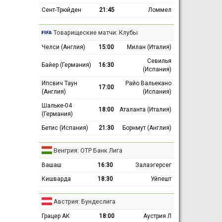
Сент-Трюйден
21:45
Ломмел
Товарищеские матчи: Клубы
Челси (Англия)
15:00
Милан (Италия)
Севилья
Байер (Германия)
16:30
(Испания)
Ипсвич Таун
Райо Вальекано
17:00
(Англия)
(Испания)
Шальке-04
18:00
Аталанта (Италия)
(Германия)
Бетис (Испания)
21:30
Борнмут (Англия)
Венгрия: ОТР Банк Лига
Вашаш
16:30
Залаэгерсег
Кишварда
18:30
Уйпешт
Австрия: Бундеслига
Грацер АК
18:00
Аустрия Л