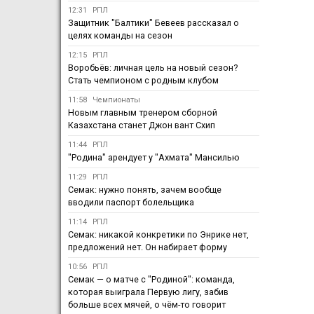
12:31
РПЛ
Защитник "Балтики" Бевеев рассказал о
целях команды на сезон
12:15
РПЛ
Воробьёв: личная цель на новый сезон?
Стать чемпионом с родным клубом
11:58
Чемпионаты
Новым главным тренером сборной
Казахстана станет Джон вант Схип
11:44
РПЛ
"Родина" арендует у "Ахмата" Мансилью
11:29
РПЛ
Семак: нужно понять, зачем вообще
вводили паспорт болельщика
11:14
РПЛ
Семак: никакой конкретики по Энрике нет,
предложений нет. Он набирает форму
10:56
РПЛ
Семак — о матче с "Родиной": команда,
которая выиграла Первую лигу, забив
больше всех мячей, о чём-то говорит