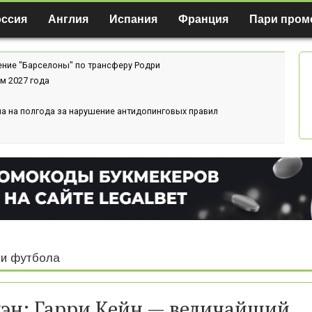
оссия
Англия
Испания
Франция
Пари пром
ение "Барселоны" по трансферу Родри
м 2027 года
а на полгода за нарушение антидопинговых правил
и футбола
эн: Гарри Кейн — величайший