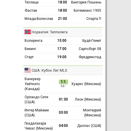
Теплице
18:00
Виктория Пльзень
Фастав
18:00
Богемианс 1905
Млада-Болеслав
21:00
Спарта П
Норвегия: Типпелига
Волеренга
15:00
Будё-Глимт
Викинг
17:00
Сарпсборг 08
Старт
19:00
Фредрикстад
США: Кубок Лиг MLS
Ванкувер
1:1
Уайткэпс
Хуарес (Мексика)
56 ′
(Канада)
Орландо Сити
01:30
Леон (Мексика)
(США)
Интер Майами
Монтеррей
03:00
(США)
(Мексика)
Гвадалахара
04:00
Даллас (США)
Чивас (Мексика)