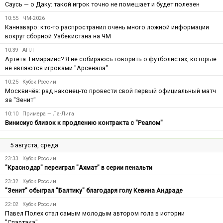
Саусь — о Даку: такой игрок точно не помешает и будет полезен
10:55
ЧМ-2026
Каннаваро: кто-то распространил очень много ложной информации
вокруг сборной Узбекистана на ЧМ
10:39
АПЛ
Артета: Гимарайнс? Я не собираюсь говорить о футболистах, которые
не являются игроками "Арсенала"
10:25
Кубок России
Москвичёв: рад наконец-то провести свой первый официальный матч
за "Зенит"
10:10
Примера — Ла-Лига
Винисиус близок к продлению контракта с "Реалом"
5 августа, среда
23:33
Кубок России
"Краснодар" переиграл "Ахмат" в серии пенальти
23:32
Кубок России
"Зенит" обыграл "Балтику" благодаря голу Кевина Андраде
22:02
Кубок России
Павел Полех стал самым молодым автором гола в истории
"Спартака"