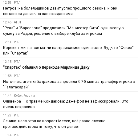
12:59
РПЛ
Петров: на болельщиков давит успех прошлого сезона, и они
пытаются давить на нас ожиданиями
12:45
АПЛ
"Реал" и "Барселона" предложили "Манчестер Сити" одинаковую
сумму за Родри, решение о выборе клуба за игроком
12:31
РПЛ
Корякин: мы на все матчи настраиваемся одинаково. Будь то "Факел"
или "Спартак"
12:15
РПЛ
"Спартак" объявил о переходе Мирлинда Даку
11:58
РПЛ
Источник: агенты Батракова запросили € 7-8 млн за трансфер игрока в
"Галатасарай"
11:44
Кубок России
Оливейра — о травме Кондакова: даже фол не зафиксировали. Это
очень некрасиво
11:29
РПЛ
Ленини: несмотря на возраст Месси, всё равно сложно
противодействовать тому, что он делает
11:14
РПЛ