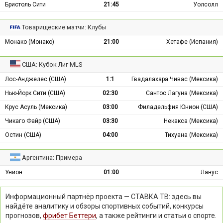
Бристоль Сити
21:45
Уолсолл
Товарищеские матчи: Клубы
Монако (Монако)
21:00
Хетафе (Испания)
США: Кубок Лиг MLS
Лос-Анджелес (США)
1:1
Гвадалахара Чивас (Мексика)
Нью-Йорк Сити (США)
02:30
Сантос Лагуна (Мексика)
Крус Асуль (Мексика)
03:00
Филадельфия Юнион (США)
Чикаго Файр (США)
03:30
Некакса (Мексика)
Остин (США)
04:00
Тихуана (Мексика)
Аргентина: Примера
Унион
01:00
Ланус
Информационный партнёр проекта — СТАВКА ТВ: здесь вы
найдёте аналитику и обзоры спортивных событий, конкурсы
прогнозов,
фрибет Беттери
, а также рейтинги и статьи о спорте.