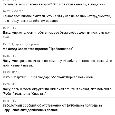
Сильянов: мои спасения ворот? Это моя обязанность, я защитник
16:27
ЧМ-2026
Каннаваро: многие считали, что на ЧМ у нас не возникнет трудностей,
но я предупреждал об этом заранее
16:14
РПЛ
Даку: мне хотелось, чтобы в номере была цифра девять, поэтому взял
19-й
15:57
Турция — Суперлига
Мохамед Салах стал игроком "Трабзонспора"
15:46
РПЛ
Даку: мне нравится играть на команду. И забивать, конечно, тоже. Это
мой главный навык
15:35
РПЛ
Матч "Спартак" — "Краснодар" обслужит Кирилл Левников
15:26
РПЛ
Даку: всем в моём окружении, включая агента, я сказал, что поменяю
"Рубин" только на "Спартак"
15:13
РПЛ
Заболотный сообщил об отстранении от футбола на полгода за
нарушение антидопинговых правил