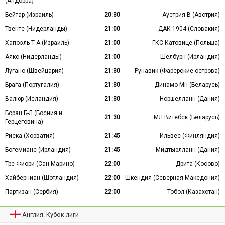
(Андорра)
Бейтар (Израиль)
20:30
Аустрия В (Австрия)
Твенте (Нидерланды)
21:00
ДАК 1904 (Словакия)
Хапоэль Т-А (Израиль)
21:00
ГКС Катовице (Польша)
Аякс (Нидерланды)
21:00
Шелбурн (Ирландия)
Лугано (Швейцария)
21:30
Рунавик (Фарерские острова)
Брага (Португалия)
21:30
Динамо Мн (Беларусь)
Валюр (Исландия)
21:30
Норшелланн (Дания)
Борац Б-Л (Босния и
21:30
МЛ Витебск (Беларусь)
Герцеговина)
Риека (Хорватия)
21:45
Ильвес (Финляндия)
Богемианс (Ирландия)
21:45
Мидтьюлланн (Дания)
Тре Фиори (Сан-Марино)
22:00
Дрита (Косово)
Хайберниан (Шотландия)
22:00
Шкендия (Северная Македония)
Партизан (Сербия)
22:00
Тобол (Казахстан)
Англия: Кубок лиги