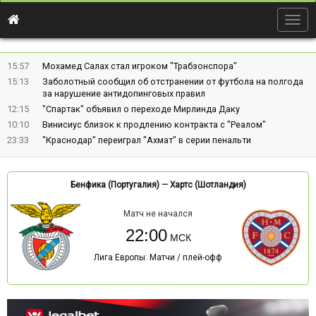
Togg
navig
15:57
Мохамед Салах стал игроком "Трабзонспора"
15:13
Заболотный сообщил об отстранении от футбола на полгода
за нарушение антидопинговых правил
12:15
"Спартак" объявил о переходе Мирлинда Даку
10:10
Винисиус близок к продлению контракта с "Реалом"
23:33
"Краснодар" переиграл "Ахмат" в серии пенальти
Бенфика (Португалия)
—
Хартс (Шотландия)
Матч не начался
22:00
Лига Европы: Матчи / плей-офф