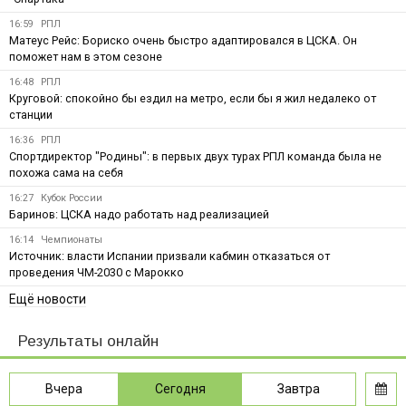
16:59
РПЛ
Матеус Рейс: Бориско очень быстро адаптировался в ЦСКА. Он
поможет нам в этом сезоне
16:48
РПЛ
Круговой: спокойно бы ездил на метро, если бы я жил недалеко от
станции
16:36
РПЛ
Спортдиректор "Родины": в первых двух турах РПЛ команда была не
похожа сама на себя
16:27
Кубок России
Баринов: ЦСКА надо работать над реализацией
16:14
Чемпионаты
Источник: власти Испании призвали кабмин отказаться от
проведения ЧМ-2030 с Марокко
Ещё новости
Результаты онлайн
Вчера
Сегодня
Завтра