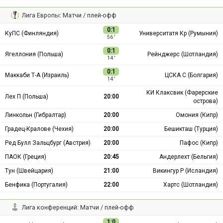
Лига Европы: Матчи / плей-офф
0:1
КуПС (Финляндия)
Университатя Кр (Румыния)
56 ′
0:1
Ягеллония (Польша)
Рейнджерс (Шотландия)
14 ′
0:1
Маккаби Т-А (Израиль)
ЦСКА С (Болгария)
14 ′
КИ Клаксвик (Фарерские
Лех П (Польша)
20:00
острова)
Линкольн (Гибралтар)
20:00
Омония (Кипр)
Градец-Кралове (Чехия)
20:00
Бешикташ (Турция)
Ред Булл Зальцбург (Австрия)
20:00
Пафос (Кипр)
ПАОК (Греция)
20:45
Андерлехт (Бельгия)
Тун (Швейцария)
21:00
Викингур Р (Исландия)
Бенфика (Португалия)
22:00
Хартс (Шотландия)
Лига конференций: Матчи / плей-офф
1:0