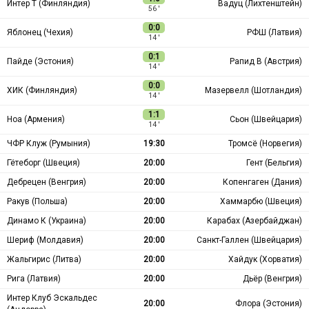
Интер Т (Финляндия)
Вадуц (Лихтенштейн)
56 ′
0:0
Яблонец (Чехия)
РФШ (Латвия)
14 ′
0:1
Пайде (Эстония)
Рапид В (Австрия)
14 ′
0:0
ХИК (Финляндия)
Мазервелл (Шотландия)
14 ′
1:1
Ноа (Армения)
Сьон (Швейцария)
14 ′
ЧФР Клуж (Румыния)
19:30
Тромсё (Норвегия)
Гётеборг (Швеция)
20:00
Гент (Бельгия)
Дебрецен (Венгрия)
20:00
Копенгаген (Дания)
Ракув (Польша)
20:00
Хаммарбю (Швеция)
Динамо К (Украина)
20:00
Карабах (Азербайджан)
Шериф (Молдавия)
20:00
Санкт-Галлен (Швейцария)
Жальгирис (Литва)
20:00
Хайдук (Хорватия)
Рига (Латвия)
20:00
Дьёр (Венгрия)
Интер Клуб Эскальдес
20:00
Флора (Эстония)