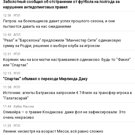
Заболотный сообщил об отстранении от футбола на полгода за
нарушение антидопинговых правил
12:59
РПЛ
Петров: на болельщиков давит успех прошлого сезона, и они
пытаются давить на нас ожиданиями
12:45
АПЛ
"Реал" и "Барселона" предложили "Манчестер Сити" одинаковую
сумму за Родри, решение о выборе клуба за игроком
12:31
РПЛ
Корякин: мы на все матчи настраиваемся одинаково. Будь то "Факел"
или "Спартак"
12:15
РПЛ
"Спартак" объявил о переходе Мирлинда Даку
11:58
РПЛ
Источник: агенты Батракова запросили € 7-8 млн за трансфер игрока в
"Галатасарай"
11:44
Кубок России
Оливейра — о травме Кондакова: даже фол не зафиксировали. Это
очень некрасиво
11:29
РПЛ
Ленини: несмотря на возраст Месси, всё равно сложно