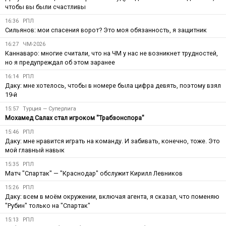
чтобы вы были счастливы
16:36
РПЛ
Сильянов: мои спасения ворот? Это моя обязанность, я защитник
16:27
ЧМ-2026
Каннаваро: многие считали, что на ЧМ у нас не возникнет трудностей,
но я предупреждал об этом заранее
16:14
РПЛ
Даку: мне хотелось, чтобы в номере была цифра девять, поэтому взял
19-й
15:57
Турция — Суперлига
Мохамед Салах стал игроком "Трабзонспора"
15:46
РПЛ
Даку: мне нравится играть на команду. И забивать, конечно, тоже. Это
мой главный навык
15:35
РПЛ
Матч "Спартак" — "Краснодар" обслужит Кирилл Левников
15:26
РПЛ
Даку: всем в моём окружении, включая агента, я сказал, что поменяю
"Рубин" только на "Спартак"
15:13
РПЛ