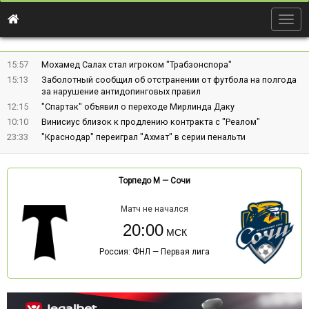
Togg
navig
15:57
Мохамед Салах стал игроком "Трабзонспора"
15:13
Заболотный сообщил об отстранении от футбола на полгода
за нарушение антидопинговых правил
12:15
"Спартак" объявил о переходе Мирлинда Даку
10:10
Винисиус близок к продлению контракта с "Реалом"
23:33
"Краснодар" переиграл "Ахмат" в серии пенальти
Торпедо М
—
Сочи
Матч не начался
20:00
Россия: ФНЛ — Первая лига