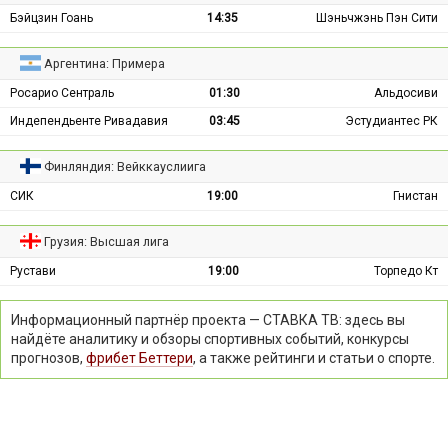
Бэйцзин Гоань
14:35
Шэньчжэнь Пэн Сити
Аргентина: Примера
Росарио Сентраль
01:30
Альдосиви
Индепендьенте Ривадавия
03:45
Эстудиантес РК
Финляндия: Вейккауслиига
СИК
19:00
Гнистан
Грузия: Высшая лига
Рустави
19:00
Торпедо Кт
Информационный партнёр проекта — СТАВКА ТВ: здесь вы
найдёте аналитику и обзоры спортивных событий, конкурсы
прогнозов,
фрибет Беттери
, а также рейтинги и статьи о спорте.