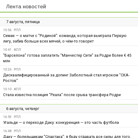
Лента новостей
7 августа, пятница
10:56
РПЛ
Семак — о матче с "Родиной": команда, которая выиграла Первую
лигу, забив больше всех мячей, о чём-то говорит
10:41
АПЛ
"Барселона" готова заплатить "Манчестер Сити" за Родри более € 45
млн
10:26
РПЛ
Дисквалифицированный за допинг Заболотный стал игроком "СКА-
Ростов"
10:10
АПЛ
Стала известна позиция "Реала" после срыва трансфера Родри
6 августа, четверг
16:59
РПЛ
Угальде — о переходе Даку: конкуренция — это часть футбола
16:48
РПЛ
Даку — болельщикам "Спартака": я буду отдавать все силы для того,