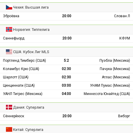
Чехия: Высшая лига
Зброёвка
20:00
Слован Л
Норвегия: Типпелига
Саннефьорд
20:00
КФУМ
США: Кубок Лиг MLS
Портленд Тимберс (США)
5:2
Пуэбла (Мексика)
Коламбус Крю (США)
02:30
Пачука (Мексика)
Шарлотт (США)
02:30
Атлас (Мексика)
Цинциннати (США)
03:00
УНАМ Пумас (Мексика)
УАНЛ Тигрес (Мексика)
04:00
Миннесота Юнайтед (США)
Дания: Суперлига
Сённерйюск
20:00
Виборг
Китай: Суперлига