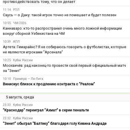
противодействовать тому, что он делает
11:14
РПЛ
Саусь — о Даку: такой игрок точно не помешает и будет полезен
10:55
ЧМ-2026
Каннаваро: кто-то распространил очень много ложной информации
вокруг сборной Узбекистана на ЧМ
10:39
АПЛ
Артета: Гимарайнс? Я не собираюсь говорить о футболистах, которые
не являются игроками "Арсенала"
10:25
Кубок России
Москвичёв: рад наконец-то провести свой первый официальный матч
за "Зенит"
10:10
Примера — Ла-Лига
Винисиус близок к продлению контракта с "Реалом"
5 августа, среда
23:33
Кубок России
"Краснодар" переиграл "Ахмат" в серии пенальти
23:32
Кубок России
"Зенит" обыграл "Балтику" благодаря голу Кевина Андраде