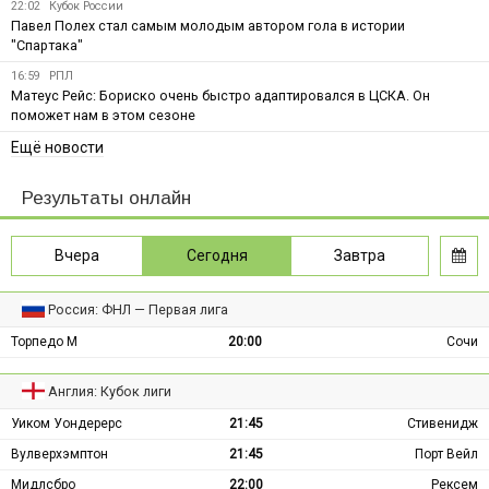
22:02
Кубок России
Павел Полех стал самым молодым автором гола в истории
"Спартака"
16:59
РПЛ
Матеус Рейс: Бориско очень быстро адаптировался в ЦСКА. Он
поможет нам в этом сезоне
Ещё новости
Результаты онлайн
Вчера
Сегодня
Завтра
Россия: ФНЛ — Первая лига
Торпедо М
20:00
Сочи
Англия: Кубок лиги
Уиком Уондерерс
21:45
Стивенидж
Вулверхэмптон
21:45
Порт Вейл
Мидлсбро
22:00
Рексем