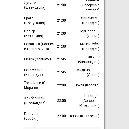
Рунавик
Лугано
21:30
(Фарерские
(Швейцария)
острова)
Брага
Динамо Мн
21:30
(Португалия)
(Беларусь)
Валюр
Норшелланн
21:30
(Исландия)
(Дания)
Борац Б-Л (Босния
МЛ Витебск
21:30
и Герцеговина)
(Беларусь)
Ильвес
Риека (Хорватия)
21:45
(Финляндия)
Богемианс
Мидтьюлланн
21:45
(Ирландия)
(Дания)
Тре Фиори (Сан-
22:00
Дрита (Косово)
Марино)
Шкендия
Хайберниан
22:00
(Северная
(Шотландия)
Македония)
Партизан
22:00
Тобол (Казахстан)
(Сербия)