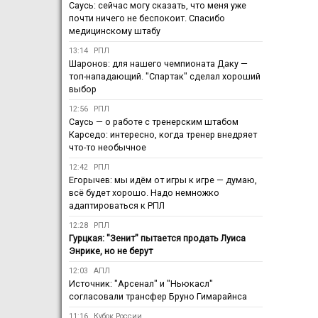
Саусь: сейчас могу сказать, что меня уже
почти ничего не беспокоит. Спасибо
медицинскому штабу
13:14
РПЛ
Шаронов: для нашего чемпионата Даку —
топ-нападающий. "Спартак" сделал хороший
выбор
12:56
РПЛ
Саусь — о работе с тренерским штабом
Карседо: интересно, когда тренер внедряет
что-то необычное
12:42
РПЛ
Егорычев: мы идём от игры к игре — думаю,
всё будет хорошо. Надо немножко
адаптироваться к РПЛ
12:28
РПЛ
Гурцкая: "Зенит" пытается продать Луиса
Энрике, но не берут
12:03
АПЛ
Источник: "Арсенал" и "Ньюкасл"
согласовали трансфер Бруно Гимарайнса
11:16
Кубок России