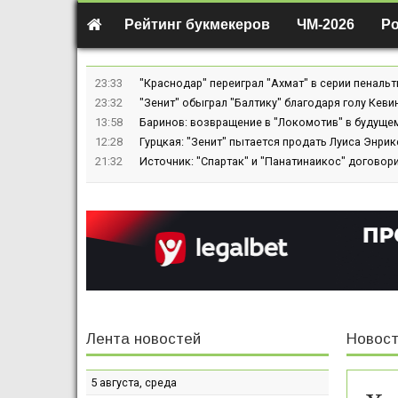
Рейтинг букмекеров
ЧМ-2026
Р
23:33
"Краснодар" переиграл "Ахмат" в серии пенальт
23:32
"Зенит" обыграл "Балтику" благодаря голу Кев
13:58
Баринов: возвращение в "Локомотив" в будуще
12:28
Гурцкая: "Зенит" пытается продать Луиса Энрике
21:32
Источник: "Спартак" и "Панатинаикос" договор
Лента новостей
Новост
5 августа, среда