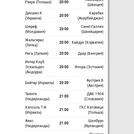
Ракув (Польша)
20:00
(Швеция)
Динамо К
Карабах
20:00
(Украина)
(Азербайджан)
Шериф
Санкт-Галлен
20:00
(Молдавия)
(Швейцария)
Жальгирис
20:00
Хайдук (Хорватия)
(Литва)
Рига (Латвия)
20:00
Дьёр (Венгрия)
Интер Клуб
Эскальдес
20:00
Флора (Эстония)
(Андорра)
Аустрия В
Бейтар (Израиль)
20:30
(Австрия)
Твенте
ДАК 1904
21:00
(Нидерланды)
(Словакия)
Хапоэль Т-А
ГКС Катовице
21:00
(Израиль)
(Польша)
Аякс
Шелбурн
21:00
(Нидерланды)
(Ирландия)