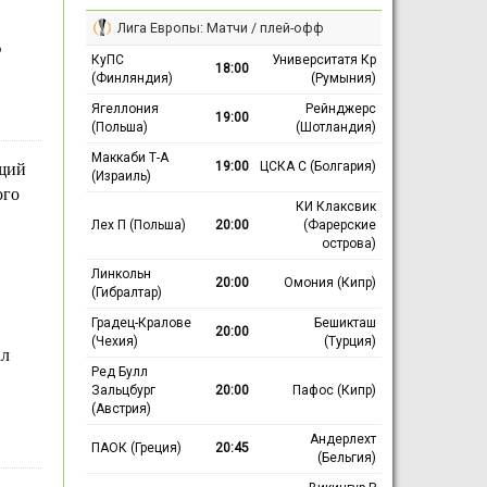
Лига Европы: Матчи / плей-офф
в
КуПС
Университатя Кр
18:00
(Финляндия)
(Румыния)
Ягеллония
Рейнджерс
19:00
(Польша)
(Шотландия)
Маккаби Т-А
19:00
ЦСКА С (Болгария)
щий
(Израиль)
ого
КИ Клаксвик
Лех П (Польша)
20:00
(Фарерские
острова)
Линкольн
20:00
Омония (Кипр)
(Гибралтар)
Градец-Кралове
Бешикташ
20:00
(Чехия)
(Турция)
ал
Ред Булл
Зальцбург
20:00
Пафос (Кипр)
(Австрия)
Андерлехт
ПАОК (Греция)
20:45
(Бельгия)