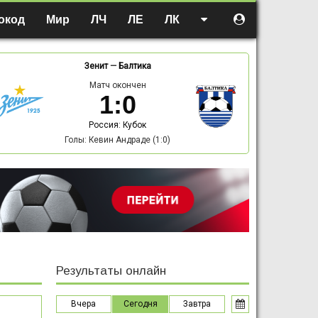
окод
Мир
ЛЧ
ЛЕ
ЛК
Зенит
—
Балтика
Матч окончен
1
:
0
Россия: Кубок
Голы: Кевин Андраде (1:0)
Результаты онлайн
Вчера
Сегодня
Завтра