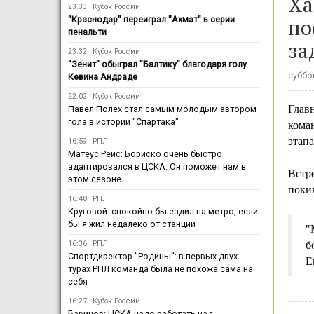
Ха
23:33
Кубок России
по
"Краснодар" переиграл "Ахмат" в серии
пенальти
за
23:32
Кубок России
"Зенит" обыграл "Балтику" благодаря голу
суббот
Кевина Андраде
22:02
Кубок России
Глав
Павел Полех стал самым молодым автором
гола в истории "Спартака"
кома
этапа
16:59
РПЛ
Матеус Рейс: Бориско очень быстро
адаптировался в ЦСКА. Он поможет нам в
Встре
этом сезоне
покин
16:48
РПЛ
Круговой: спокойно бы ездил на метро, если
бы я жил недалеко от станции
"
16:36
РПЛ
б
Спортдиректор "Родины": в первых двух
Е
турах РПЛ команда была не похожа сама на
себя
16:27
Кубок России
Баринов: ЦСКА надо работать над