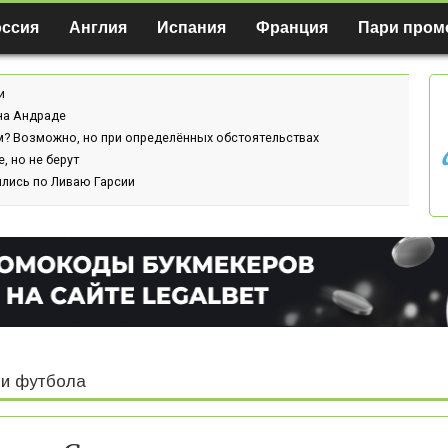
оссия
Англия
Испания
Франция
Пари пром
и
ина Андраде
м? Возможно, но при определённых обстоятельствах
, но не берут
ились по Ливаю Гарсии
и футбола