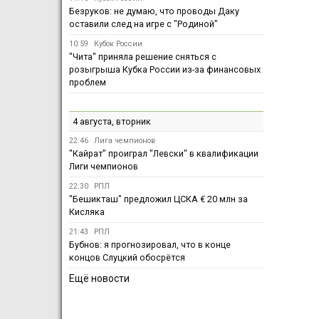
Безруков: не думаю, что проводы Даку
оставили след на игре с "Родиной"
10:59
Кубок России
"Чита" приняла решение сняться с
розыгрыша Кубка России из-за финансовых
проблем
4 августа, вторник
22:46
Лига чемпионов
"Кайрат" проиграл "Левски" в квалификации
Лиги чемпионов
22:30
РПЛ
"Бешикташ" предложил ЦСКА € 20 млн за
Кисляка
21:43
РПЛ
Бубнов: я прогнозировал, что в конце
концов Слуцкий обосрётся
Ещё новости