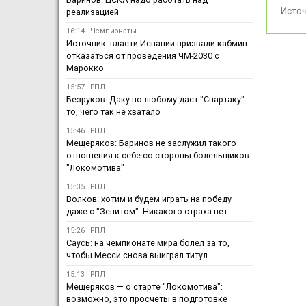
Исто
реализацией
16:14
Чемпионаты
Источник: власти Испании призвали кабмин
отказаться от проведения ЧМ-2030 с
Марокко
15:57
РПЛ
Безруков: Даку по-любому даст "Спартаку"
то, чего так не хватало
15:46
РПЛ
Мещеряков: Баринов не заслужил такого
отношения к себе со стороны болельщиков
"Локомотива"
15:35
РПЛ
Волков: хотим и будем играть на победу
даже с "Зенитом". Никакого страха нет
15:26
РПЛ
Саусь: на чемпионате мира болел за то,
чтобы Месси снова выиграл титул
15:13
РПЛ
Мещеряков — о старте "Локомотива":
возможно, это просчёты в подготовке