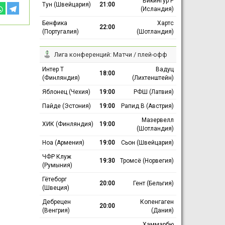
Викингур Р
Тун (Швейцария)
21:00
(Исландия)
Бенфика
Хартс
22:00
(Португалия)
(Шотландия)
Лига конференций: Матчи / плей-офф
Интер Т
Вадуц
18:00
(Финляндия)
(Лихтенштейн)
Яблонец (Чехия)
19:00
РФШ (Латвия)
Пайде (Эстония)
19:00
Рапид В (Австрия)
Мазервелл
ХИК (Финляндия)
19:00
(Шотландия)
Ноа (Армения)
19:00
Сьон (Швейцария)
ЧФР Клуж
19:30
Тромсё (Норвегия)
(Румыния)
Гётеборг
20:00
Гент (Бельгия)
(Швеция)
Дебрецен
Копенгаген
20:00
(Венгрия)
(Дания)
Хаммарбю