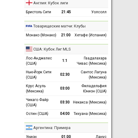
Англия: Кубок лиги
Бристоль Сити
21:45
Уолсолл
Товарищеские матчи: Клубы
Монако (Монако)
21:00
Хетафе (Испания)
США: Кубок Лиг MLS
Лос-Анджелес
Гвадалахара
1:1
(США)
Чивас (Мексика)
Нью-Йорк Сити
Сантос Лагуна
02:30
(США)
(Мексика)
Крус Асуль
Филадельфия
03:00
(Мексика)
Юнион (США)
Чикаго Файр
03:30
Некакса (Мексика)
(США)
Остин (США)
04:00
Тихуана (Мексика)
Аргентина: Примера
Унион
01:00
Ланус