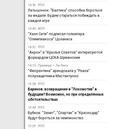
14:59
РПЛ
Латышонок: "Балтика" способна бороться
за медали. Будем стараться побеждать в
каждой игре
14:45
АПЛ
"Халл Сити" подписал голкипера
"Олимпиакоса" Цолакиса
14:32
РПЛ
"Акрон" и "Крылья Советов" интересуются
форвардом ЦСКА Шуманским
14:15
Примера — Ла-Лига
"Фиорентина" арендовала у "Реала"
полузащитника Мастантуоно
13:58
РПЛ
Баринов: возвращение в "Локомотив" в
будущем? Возможно, но при определённых
обстоятельствах
13:44
РПЛ
Бубнов: "Зенит", "Спартак" и "Краснодар"
будут бороться за чемпионство
13:29
РПЛ