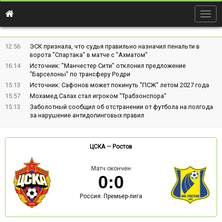
Togg
navig
12:56
ЭСК признала, что судья правильно назначил пенальти в
ворота "Спартака" в матче с "Ахматом"
16:14
Источник: "Манчестер Сити" отклонил предложение
"Барселоны" по трансферу Родри
15:13
Источник: Сафонов может покинуть "ПСЖ" летом 2027 года
15:57
Мохамед Салах стал игроком "Трабзонспора"
15:13
Заболотный сообщил об отстранении от футбола на полгода
за нарушение антидопинговых правил
ЦСКА
—
Ростов
Матч окончен
0
:
0
Россия: Премьер-лига