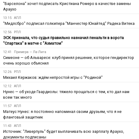
"Барселона" хочет подписать Кристиана Ромеро в качестве замены
Араухо
13:15
АПЛ
"Мидлсбро" подписал голкипера "Манчестер Юнайтед" Радека Витека
12:56
РПЛ
ЭСК признала, что судья правильно назначил пенальти в ворота
"Спартака" в матче с "Ахматом"
12:41
Примера — Ла-Лига
Симеоне — об Альваресе: клуб принял решение, которое гендиректор
очень хорошо объяснил
12:26
РПЛ
Михаил Кержаков: ждём непростой игры с "Родиной"
12:12
АПЛ
Нунес — об уходе Гвардиолы: тяжело прощаться с тем, кто дал нам
всем так много
11:57
АПЛ
Матеус Нунес: я постоянно напоминал своим друзьям, что я не
фланговый защитник
11:43
АПЛ
Источник: "Ливерпуль" будет выплачивать всю зарплату Араухо,
документы подписаны