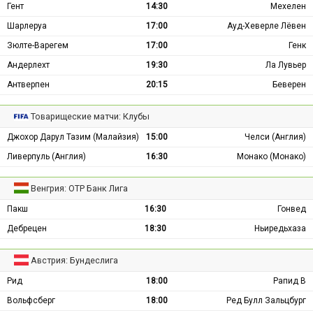
Гент
14:30
Мехелен
Шарлеруа
17:00
Ауд-Хеверле Лёвен
Зюлте-Варегем
17:00
Генк
Андерлехт
19:30
Ла Лувьер
Антверпен
20:15
Беверен
Товарищеские матчи: Клубы
Джохор Дарул Тазим (Малайзия)
15:00
Челси (Англия)
Ливерпуль (Англия)
16:30
Монако (Монако)
Венгрия: ОТР Банк Лига
Пакш
16:30
Гонвед
Дебрецен
18:30
Ньиредьхаза
Австрия: Бундеслига
Рид
18:00
Рапид В
Вольфсберг
18:00
Ред Булл Зальцбург