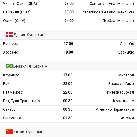
Чикаго Файр (США)
03:00
Сантос Лагуна (Мексика)
Нэшвилл (США)
03:00
Атлетико Сан Луис (Мексика)
Остин (США)
04:00
Пуэбла (Мексика)
Дания: Суперлига
Раннерс
17:00
Люнгбю
Хорсенс
19:00
Брондбю
Бразилия: Серия А
Крузейро
17:00
Мирасол
Баия
22:00
Васко да Гама
Палмейрас
22:00
Интернасьонал
Ред Булл Брагантино
00:30
Коринтианс
Сантос
00:30
Атлетико Паранаэнсе
Фламенго
01:30
Витория
Китай: Суперлига