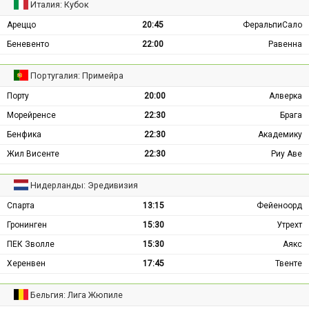
Италия: Кубок
Ареццо
20:45
ФеральпиСало
Беневенто
22:00
Равенна
Португалия: Примейра
Порту
20:00
Алверка
Морейренсе
22:30
Брага
Бенфика
22:30
Академику
Жил Висенте
22:30
Риу Аве
Нидерланды: Эредивизия
Спарта
13:15
Фейеноорд
Гронинген
15:30
Утрехт
ПЕК Зволле
15:30
Аякс
Херенвен
17:45
Твенте
Бельгия: Лига Жюпиле