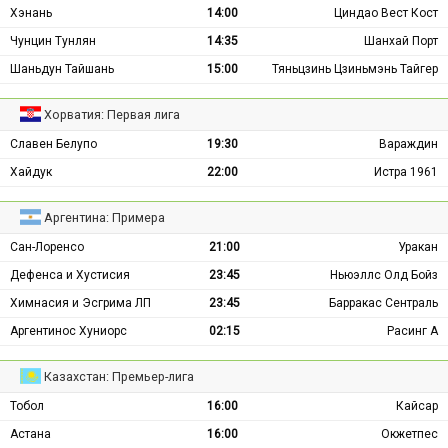
Хэнань
14:00
Циндао Вест Кост
Чунцин Тунлян
14:35
Шанхай Порт
Шаньдун Тайшань
15:00
Тяньцзинь Цзиньмэнь Тайгер
Хорватия: Первая лига
Славен Белупо
19:30
Вараждин
Хайдук
22:00
Истра 1961
Аргентина: Примера
Сан-Лоренсо
21:00
Уракан
Дефенса и Хустисия
23:45
Ньюэллс Олд Бойз
Химнасия и Эсгрима ЛП
23:45
Барракас Сентраль
Аргентинос Хуниорс
02:15
Расинг А
Казахстан: Премьер-лига
Тобол
16:00
Кайсар
Астана
16:00
Окжетпес