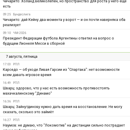
Чичарито: Холанд великолепен, но пространство для роста у него ещё
есть
09:25
Бундеслига
Чичарито: дай Кейну два момента у ворот — и он почти наверняка оба
реализует
09:10
ЧМ-2026
Президент Федерации футбола Аргентины ответил на вопрос о
будущем Лионеля Месси в сборной
7 августа, пятница
17:03
РПЛ
Карседо — об уходе Ливая Гарсии из "Спартака": нет возможности
всем давать игровое время
16:49
РПЛ
Шварц: здорово, что у нас есть возможность противостоять
махачкалинскому "Динамо"
16:36
РПЛ
Шварц: Зайнутдинову нужно дать время на восстановление. Не могу
сказать, сколько это займёт
16:27
РПЛ
Наумов: не думаю, что "Локомотив" на дистанции сильно пострадает