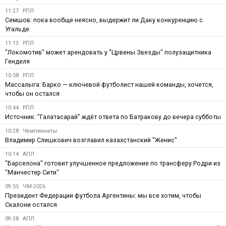
11:27
РПЛ
Семшов: пока вообще неясно, выдержит ли Даку конкуренцию с
Угальде
11:13
РПЛ
"Локомотив" может арендовать у "Црвены Звезды" полузащитника
Генделя
10:58
РПЛ
Массалыга: Барко — ключевой футболист нашей команды, хочется,
чтобы он остался
10:44
РПЛ
Источник: "Галатасарай" ждёт ответа по Батракову до вечера субботы
10:28
Чемпионаты
Владимир Слишкович возглавил казахстанский "Женис"
10:14
АПЛ
"Барселона" готовит улучшенное предложение по трансферу Родри из
"Манчестер Сити"
09:55
ЧМ-2026
Президент Федерации футбола Аргентины: мы все хотим, чтобы
Скалони остался
09:38
АПЛ