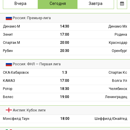
Вчера
Сегодня
Завтра
Россия: Премьер-лига
Динамо М
14:30
Динамо Мх
Зенит
17:00
Родина
Спартак М
20:00
Краснодар
Рубин
20:30
Оренбург
Россия: ФНЛ — Первая лига
СКА-Хабаровск
1:3
Спартак Кс
КАМАЗ
17:00
Волга Ул
Ротор
18:30
Челябинск
Велес
19:00
Ленинградец
Англия: Кубок лиги
Мэнсфилд Таун
18:00
Шеффилд Юнайтед