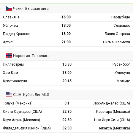
Чехия: Высшая лига
Славия П
16:00
Пардубице
Яблонец
18:00
Словацко
Градец-Кралове
18:00
Баник Острава
Артис
21:00
Сигма Оломоуц
Норвегия: Типпелига
Лиллестрем
15:30
Русенборг
Хам-Кам
18:00
Олесунн
Кристиансунн
20:15
Мольде
США: Кубок Лиг MLS
Толука (Мексика)
0:1
Лос-Анджелес (США)
Сиэтл Саундерс (США)
22:30
Керетаро (Мексика)
Крус Асуль (Мексика)
02:30
Нью-Йорк Сити (США)
Филадельфия Юнион (США)
02:30
Некакса (Мексика)