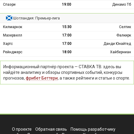
Спаэри
19:00
Динамо Тб
Шотландия: Премьер-лига
Килмарнок
15:30
Селтик
Мазервелл
17:00
Фалкирк
Хартс
17:00
Данди Юнайтед
Рейнджерс
18:00
Хайберниан
Информационный партнёр проекта — СТАВКА ТВ: здесь вы
найдёте аналитику и обзоры спортивных событий, конкурсы
прогнозов,
фрибет Беттери
, а также рейтинги и статьи о спорте.
О проекте
Обратная связь
Помощь разработчику