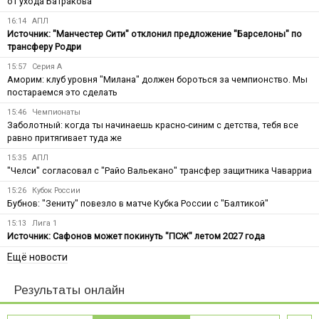
от ухода Батракова
16:14
АПЛ
Источник: "Манчестер Сити" отклонил предложение "Барселоны" по
трансферу Родри
15:57
Серия А
Аморим: клуб уровня "Милана" должен бороться за чемпионство. Мы
постараемся это сделать
15:46
Чемпионаты
Заболотный: когда ты начинаешь красно-синим с детства, тебя все
равно притягивает туда же
15:35
АПЛ
"Челси" согласовал с "Райо Вальекано" трансфер защитника Чаварриа
15:26
Кубок России
Бубнов: "Зениту" повезло в матче Кубка России с "Балтикой"
15:13
Лига 1
Источник: Сафонов может покинуть "ПСЖ" летом 2027 года
Ещё новости
Результаты онлайн