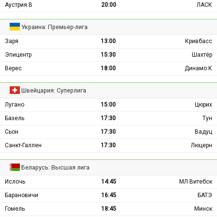
Аустрия В
20:00
ЛАСК
Украина: Премьер-лига
Заря
13:00
Кривбасс
Эпицентр
15:30
Шахтёр
Верес
18:00
Динамо К
Швейцария: Суперлига
Лугано
15:00
Цюрих
Базель
17:30
Тун
Сьон
17:30
Вадуц
Санкт-Галлен
17:30
Люцерн
Беларусь: Высшая лига
Ислочь
14:45
МЛ Витебск
Барановичи
16:45
БАТЭ
Гомель
18:45
Минск