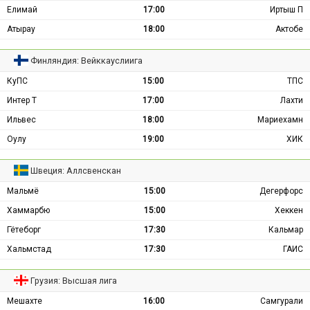
Елимай
17:00
Иртыш П
Атырау
18:00
Актобе
Финляндия: Вейккауслиига
КуПС
15:00
ТПС
Интер Т
17:00
Лахти
Ильвес
18:00
Мариехамн
Оулу
19:00
ХИК
Швеция: Аллсвенскан
Мальмё
15:00
Дегерфорс
Хаммарбю
15:00
Хеккен
Гётеборг
17:30
Кальмар
Хальмстад
17:30
ГАИС
Грузия: Высшая лига
Мешахте
16:00
Самгурали