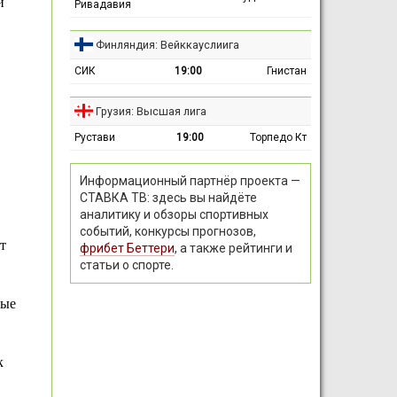
й
Ривадавия
Финляндия: Вейккауслиига
СИК
19:00
Гнистан
Грузия: Высшая лига
Рустави
19:00
Торпедо Кт
Информационный партнёр проекта —
СТАВКА ТВ: здесь вы найдёте
аналитику и обзоры спортивных
событий, конкурсы прогнозов,
т
фрибет Беттери
, а также рейтинги и
статьи о спорте.
пые
к