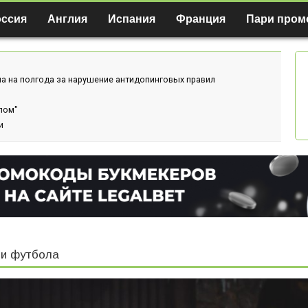
оссия
Англия
Испания
Франция
Пари пром
а на полгода за нарушение антидопинговых правил
лом"
и
и футбола