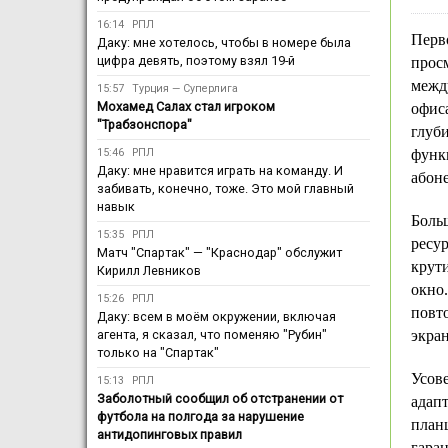
16:14
РПЛ
Перв
Даку: мне хотелось, чтобы в номере была
цифра девять, поэтому взял 19-й
прос
межд
15:57
Турция — Суперлига
Мохамед Салах стал игроком
офиса
"Трабзонспора"
глуб
функ
15:46
РПЛ
Даку: мне нравится играть на команду. И
абон
забивать, конечно, тоже. Это мой главный
навык
Боль
15:35
РПЛ
ресу
Матч "Спартак" — "Краснодар" обслужит
крут
Кирилл Левников
окно
15:26
РПЛ
повто
Даку: всем в моём окружении, включая
экран
агента, я сказал, что поменяю "Рубин"
только на "Спартак"
Усов
15:13
РПЛ
Заболотный сообщил об отстранении от
адапт
футбола на полгода за нарушение
план
антидопинговых правил
гаран