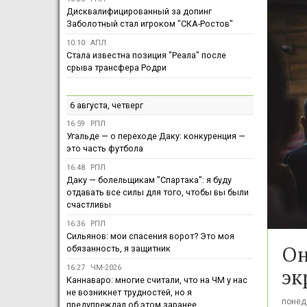
Дисквалифицированный за допинг
Заболотный стал игроком "СКА-Ростов"
10:10
АПЛ
Стала известна позиция "Реала" после
срыва трансфера Родри
6 августа, четверг
16:59
РПЛ
Угальде — о переходе Даку: конкуренция —
это часть футбола
16:48
РПЛ
Даку — болельщикам "Спартака": я буду
отдавать все силы для того, чтобы вы были
счастливы
16:36
РПЛ
Сильянов: мои спасения ворот? Это моя
Он
обязанность, я защитник
эк
16:27
ЧМ-2026
Каннаваро: многие считали, что на ЧМ у нас
не возникнет трудностей, но я
понеде
предупреждал об этом заранее