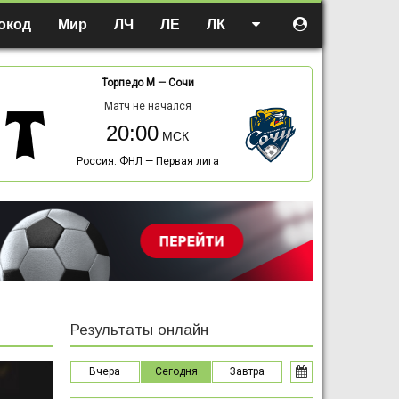
окод
Мир
ЛЧ
ЛЕ
ЛК
Торпедо М
—
Сочи
Матч не начался
20:00
Россия: ФНЛ — Первая лига
Результаты онлайн
Вчера
Сегодня
Завтра