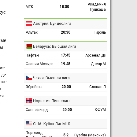
Академия
МТК
18:30
Пушкаша
кус
Австрия: Бундеслига
Альтах
20:30
Тироль
ные
Беларусь: Высшая лига
ты
Нафтан
17:45
Арсенал Дз
Славия-Мозырь
19:45
Днепр М
ие
где
Чехия: Высшая лига
ное
Зброёвка
20:00
Слован Л
м
ия
Норвегия: Типпелига
Саннефьорд
20:00
КФУМ
США: Кубок Лиг MLS
Портленд
5:2
Пуэбла (Мексика)