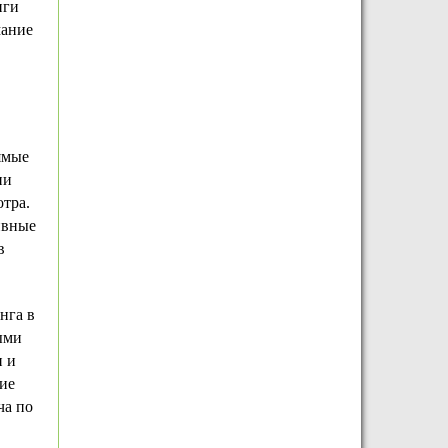
иги
мание
ямые
ии
отра.
ивные
в
нга в
ыми
и и
ие
ча по