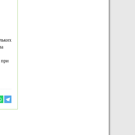
ольких
ла
 при