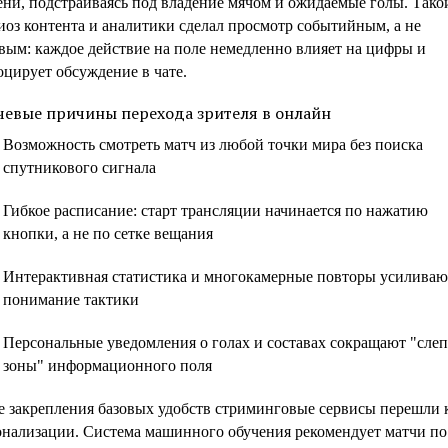
ени, подстраиваясь под владение мячом и ожидаемые голы. Тако
иоз контента и аналитики сделал просмотр событийным, а не
вым: каждое действие на поле немедленно влияет на цифры и
цирует обсуждение в чате.
евые причины перехода зрителя в онлайн
Возможность смотреть матч из любой точки мира без поискa
спутникового сигнала
Гибкое расписание: старт трансляции начинается по нажатию
кнопки, а не по сетке вещания
Интерактивная статистика и многокамерные повторы усиливаю
понимание тактики
Персональные уведомления о голах и составах сокращают "сле
зоны" информационного поля
е закрепления базовых удобств стриминговые сервисы перешли 
онализации. Система машинного обучения рекомендует матчи по