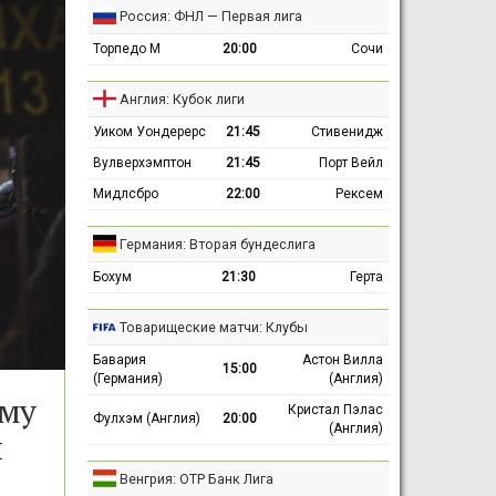
Россия: ФНЛ — Первая лига
Торпедо М
20:00
Сочи
Англия: Кубок лиги
Уиком Уондерерс
21:45
Стивенидж
Вулверхэмптон
21:45
Порт Вейл
Мидлсбро
22:00
Рексем
Германия: Вторая бундеслига
Бохум
21:30
Герта
Товарищеские матчи: Клубы
Бавария
Астон Вилла
15:00
(Германия)
(Англия)
ему
Кристал Пэлас
Фулхэм (Англия)
20:00
(Англия)
н
Венгрия: ОТР Банк Лига