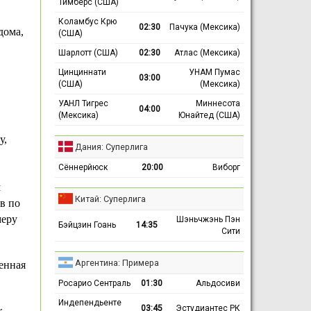
Тимберс (США)
Коламбус Крю
02:30
Пачука (Мексика)
дома,
(США)
Шарлотт (США)
02:30
Атлас (Мексика)
Цинциннати
УНАМ Пумас
03:00
(США)
(Мексика)
УАНЛ Тигрес
Миннесота
04:00
(Мексика)
Юнайтед (США)
у,
Дания: Суперлига
Сённерйюск
20:00
Виборг
м
Китай: Суперлига
в по
меру
Шэньчжэнь Пэн
Бэйцзин Гоань
14:35
Сити
Аргентина: Примера
енная
Росарио Сентраль
01:30
Альдосиви
Индепендьенте
03:45
Эстудиантес РК