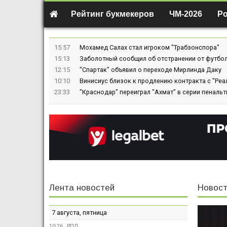
Рейтинг букмекеров
ЧМ-2026
Р
15:57
Мохамед Салах стал игроком "Трабзонспора"
15:13
Заболотный сообщил об отстранении от футбол
12:15
"Спартак" объявил о переходе Мирлинда Даку
10:10
Винисиус близок к продлению контракта с "Реа
23:33
"Краснодар" переиграл "Ахмат" в серии пенальт
Лента новостей
Новост
7 августа, пятница
10:26
РПЛ