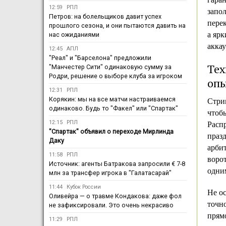
12:59
РПЛ
запо
Петров: на болельщиков давит успех
пере
прошлого сезона, и они пытаются давить на
а яр
нас ожиданиями
аккау
12:45
АПЛ
"Реал" и "Барселона" предложили
Тех
"Манчестер Сити" одинаковую сумму за
Родри, решение о выборе клуба за игроком
оп
12:31
РПЛ
Корякин: мы на все матчи настраиваемся
Стри
одинаково. Будь то "Факел" или "Спартак"
чтоб
12:15
РПЛ
Расп
"Спартак" объявил о переходе Мирлинда
праз
Даку
арбит
11:58
РПЛ
ворот
Источник: агенты Батракова запросили € 7-8
одни
млн за трансфер игрока в "Галатасарай"
11:44
Кубок России
Не о
Оливейра — о травме Кондакова: даже фол
точн
не зафиксировали. Это очень некрасиво
прям
11:29
РПЛ