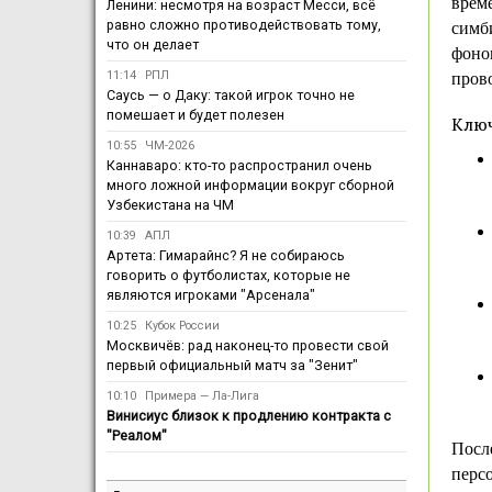
врем
Ленини: несмотря на возраст Месси, всё
равно сложно противодействовать тому,
симб
что он делает
фоно
11:14
РПЛ
прово
Саусь — о Даку: такой игрок точно не
помешает и будет полезен
Ключ
10:55
ЧМ-2026
Каннаваро: кто-то распространил очень
много ложной информации вокруг сборной
Узбекистана на ЧМ
10:39
АПЛ
Артета: Гимарайнс? Я не собираюсь
говорить о футболистах, которые не
являются игроками "Арсенала"
10:25
Кубок России
Москвичёв: рад наконец-то провести свой
первый официальный матч за "Зенит"
10:10
Примера — Ла-Лига
Винисиус близок к продлению контракта с
"Реалом"
Посл
перс