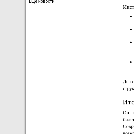
Ещё новости
Инст
Два 
струк
Ито
Онла
билет
Совр
возм