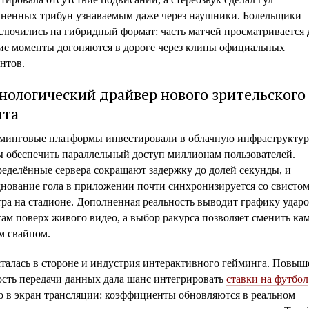
лненных трибун узнаваемым даже через наушники. Болельщики
ключились на гибридный формат: часть матчей просматривается 
кие моменты догоняются в дороге через клипы официальных
нтов.
нологический драйвер нового зрительского
ыта
минговые платформы инвестировали в облачную инфраструктур
ы обеспечить параллельный доступ миллионам пользователей.
ределённые сервера сокращают задержку до долей секунды, и
днование гола в приложении почти синхронизируется со свисто
ра на стадионе. Дополненная реальность выводит графику ударо
ам поверх живого видео, а выбор ракурса позволяет сменить ка
м свайпом.
сталась в стороне и индустрия интерактивного гейминга. Повыш
ость передачи данных дала шанс интегрировать
ставки на футбол
о в экран трансляции: коэффициенты обновляются в реальном