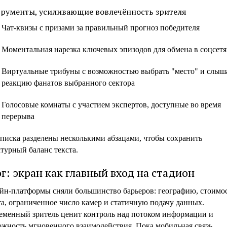
рументы, усиливающие вовлечённость зрителя
Чат-квизы с призами за правильный прогноз победителя
Моментальная нарезка ключевых эпизодов для обмена в соцсетя
Виртуальные трибуны с возможностью выбрать "место" и слыш
реакцию фанатов выбранного сектора
Голосовые комнаты с участием экспертов, доступные во время
перерыва
списка разделены несколькими абзацами, чтобы сохранить
турный баланс текста.
г: экран как главный вход на стадион
йн-платформы сняли большинство барьеров: географию, стоимо
а, ограниченное число камер и статичную подачу данных.
еменный зритель ценит контроль над потоком информации и
ожность мгновенного взаимодействия. Пока мобильная связь