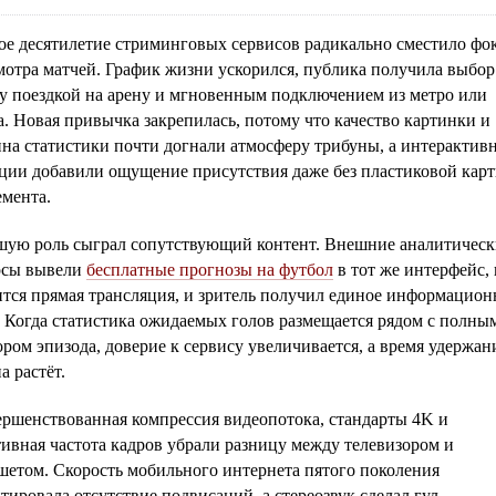
ое десятилетие стриминговых сервисов радикально сместило фо
мотра матчей. График жизни ускорился, публика получила выбор
у поездкой на арену и мгновенным подключением из метро или
. Новая привычка закрепилась, потому что качество картинки и
ина статистики почти догнали атмосферу трибуны, а интерактив
ции добавили ощущение присутствия даже без пластиковой кар
емента.
шую роль сыграл сопутствующий контент. Внешние аналитическ
рсы вывели
бесплатные прогнозы на футбол
в тот же интерфейс, 
ится прямая трансляция, и зритель получил единое информацион
. Когда статистика ожидаемых голов размещается рядом с полны
ром эпизода, доверие к сервису увеличивается, а время удержан
а растёт.
ершенствованная компрессия видеопотока, стандарты 4K и
ивная частота кадров убрали разницу между телевизором и
шетом. Скорость мобильного интернета пятого поколения
тировала отсутствие подвисаний, а стереозвук сделал гул