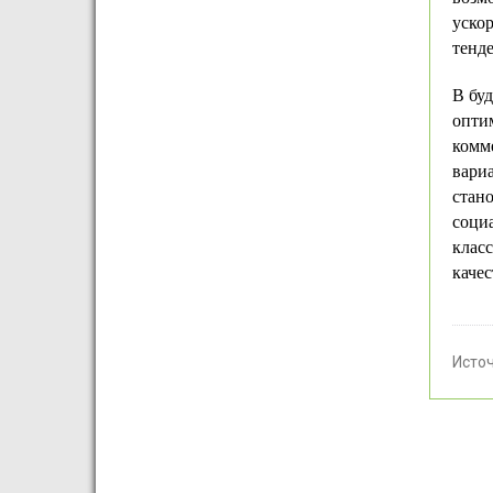
ускор
тенд
В буд
опти
комме
вариа
стано
соци
класс
качес
Исто