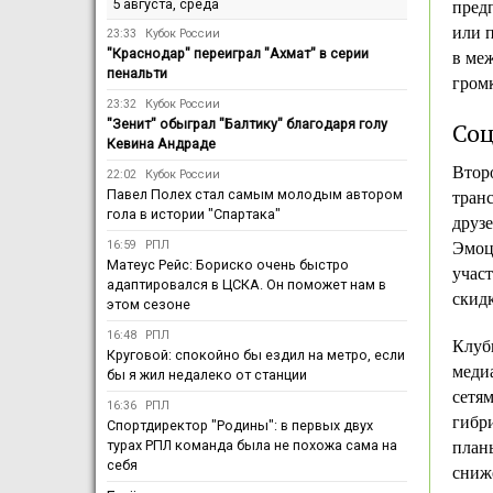
5 августа, среда
пред
или 
23:33
Кубок России
"Краснодар" переиграл "Ахмат" в серии
в ме
пенальти
громк
23:32
Кубок России
"Зенит" обыграл "Балтику" благодаря голу
Соц
Кевина Андраде
Втор
22:02
Кубок России
Павел Полех стал самым молодым автором
тран
гола в истории "Спартака"
друзе
16:59
РПЛ
Эмоц
Матеус Рейс: Бориско очень быстро
учас
адаптировался в ЦСКА. Он поможет нам в
скидк
этом сезоне
16:48
РПЛ
Клубы
Круговой: спокойно бы ездил на метро, если
меди
бы я жил недалеко от станции
сетям
16:36
РПЛ
гибр
Спортдиректор "Родины": в первых двух
турах РПЛ команда была не похожа сама на
план
себя
сниж