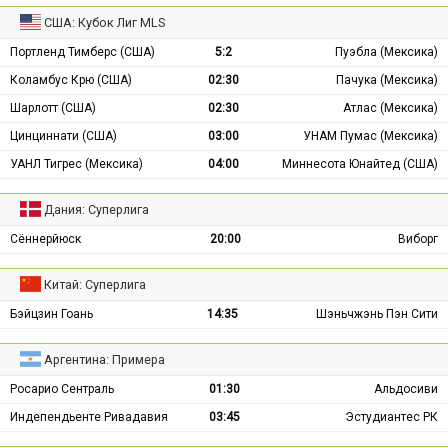
США: Кубок Лиг MLS
Портленд Тимберс (США)
5:2
Пуэбла (Мексика)
Коламбус Крю (США)
02:30
Пачука (Мексика)
Шарлотт (США)
02:30
Атлас (Мексика)
Цинциннати (США)
03:00
УНАМ Пумас (Мексика)
УАНЛ Тигрес (Мексика)
04:00
Миннесота Юнайтед (США)
Дания: Суперлига
Сённерйюск
20:00
Виборг
Китай: Суперлига
Бэйцзин Гоань
14:35
Шэньчжэнь Пэн Сити
Аргентина: Примера
Росарио Сентраль
01:30
Альдосиви
Индепендьенте Ривадавия
03:45
Эстудиантес РК