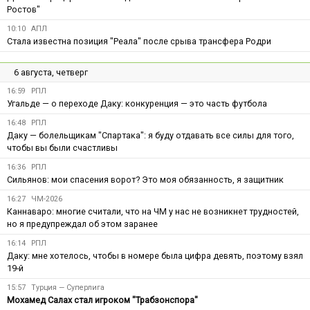
Ростов"
10:10
АПЛ
Стала известна позиция "Реала" после срыва трансфера Родри
6 августа, четверг
16:59
РПЛ
Угальде — о переходе Даку: конкуренция — это часть футбола
16:48
РПЛ
Даку — болельщикам "Спартака": я буду отдавать все силы для того,
чтобы вы были счастливы
16:36
РПЛ
Сильянов: мои спасения ворот? Это моя обязанность, я защитник
16:27
ЧМ-2026
Каннаваро: многие считали, что на ЧМ у нас не возникнет трудностей,
но я предупреждал об этом заранее
16:14
РПЛ
Даку: мне хотелось, чтобы в номере была цифра девять, поэтому взял
19-й
15:57
Турция — Суперлига
Мохамед Салах стал игроком "Трабзонспора"