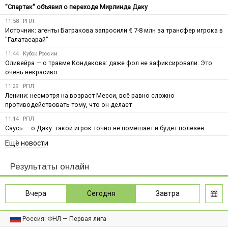
"Спартак" объявил о переходе Мирлинда Даку
11:58
РПЛ
Источник: агенты Батракова запросили € 7-8 млн за трансфер игрока в
"Галатасарай"
11:44
Кубок России
Оливейра — о травме Кондакова: даже фол не зафиксировали. Это
очень некрасиво
11:29
РПЛ
Ленини: несмотря на возраст Месси, всё равно сложно
противодействовать тому, что он делает
11:14
РПЛ
Саусь — о Даку: такой игрок точно не помешает и будет полезен
Ещё новости
Результаты онлайн
Вчера
Сегодня
Завтра
Россия: ФНЛ — Первая лига