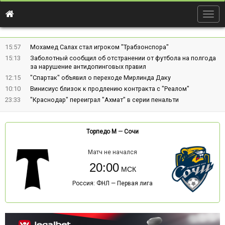
Togg
navig
15:57
Мохамед Салах стал игроком "Трабзонспора"
15:13
Заболотный сообщил об отстранении от футбола на полгода
за нарушение антидопинговых правил
12:15
"Спартак" объявил о переходе Мирлинда Даку
10:10
Винисиус близок к продлению контракта с "Реалом"
23:33
"Краснодар" переиграл "Ахмат" в серии пенальти
Торпедо М
—
Сочи
Матч не начался
20:00
Россия: ФНЛ — Первая лига