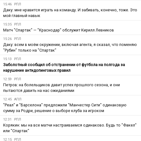
15:46
РПЛ
Даку: мне нравится играть на команду. И забивать, конечно, тоже. Это
мой главный навык
15:35
РПЛ
Матч "Спартак" — "Краснодар" обслужит Кирилл Левников
15:26
РПЛ
Даку: всем в моём окружении, включая агента, я сказал, что поменяю
"Рубин" только на "Спартак"
15:13
РПЛ
Заболотный сообщил об отстранении от футбола на полгода за
нарушение антидопинговых правил
12:59
РПЛ
Петров: на болельщиков давит успех прошлого сезона, и они
пытаются давить на нас ожиданиями
12:45
АПЛ
"Реал" и "Барселона" предложили "Манчестер Сити" одинаковую
сумму за Родри, решение о выборе клуба за игроком
12:31
РПЛ
Корякин: мы на все матчи настраиваемся одинаково. Будь то "Факел"
или "Спартак"
12:15
РПЛ