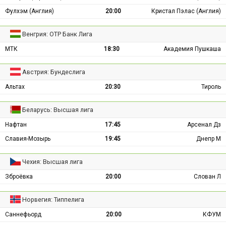
Фулхэм (Англия)
20:00
Кристал Пэлас (Англия)
Венгрия: ОТР Банк Лига
МТК
18:30
Академия Пушкаша
Австрия: Бундеслига
Альтах
20:30
Тироль
Беларусь: Высшая лига
Нафтан
17:45
Арсенал Дз
Славия-Мозырь
19:45
Днепр М
Чехия: Высшая лига
Зброёвка
20:00
Слован Л
Норвегия: Типпелига
Саннефьорд
20:00
КФУМ