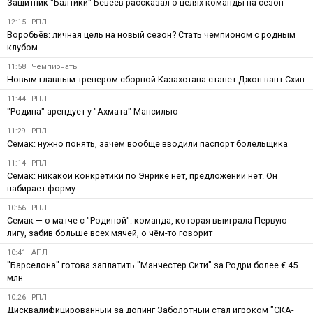
Защитник "Балтики" Бевеев рассказал о целях команды на сезон
12:15
РПЛ
Воробьёв: личная цель на новый сезон? Стать чемпионом с родным
клубом
11:58
Чемпионаты
Новым главным тренером сборной Казахстана станет Джон вант Схип
11:44
РПЛ
"Родина" арендует у "Ахмата" Мансилью
11:29
РПЛ
Семак: нужно понять, зачем вообще вводили паспорт болельщика
11:14
РПЛ
Семак: никакой конкретики по Энрике нет, предложений нет. Он
набирает форму
10:56
РПЛ
Семак — о матче с "Родиной": команда, которая выиграла Первую
лигу, забив больше всех мячей, о чём-то говорит
10:41
АПЛ
"Барселона" готова заплатить "Манчестер Сити" за Родри более € 45
млн
10:26
РПЛ
Дисквалифицированный за допинг Заболотный стал игроком "СКА-