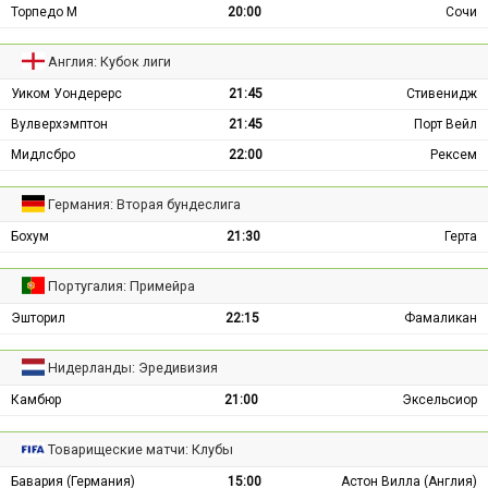
Торпедо М
20:00
Сочи
Англия: Кубок лиги
Уиком Уондерерс
21:45
Стивенидж
Вулверхэмптон
21:45
Порт Вейл
Мидлсбро
22:00
Рексем
Германия: Вторая бундеслига
Бохум
21:30
Герта
Португалия: Примейра
Эшторил
22:15
Фамаликан
Нидерланды: Эредивизия
Камбюр
21:00
Эксельсиор
Товарищеские матчи: Клубы
Бавария (Германия)
15:00
Астон Вилла (Англия)