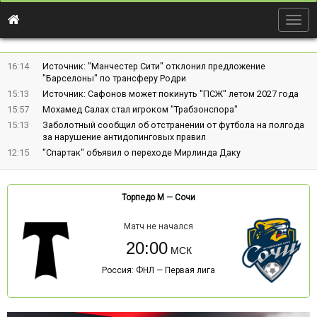
Togg
navig
16:14
Источник: "Манчестер Сити" отклонил предложение
"Барселоны" по трансферу Родри
15:13
Источник: Сафонов может покинуть "ПСЖ" летом 2027 года
15:57
Мохамед Салах стал игроком "Трабзонспора"
15:13
Заболотный сообщил об отстранении от футбола на полгода
за нарушение антидопинговых правил
12:15
"Спартак" объявил о переходе Мирлинда Даку
Торпедо М
—
Сочи
Матч не начался
20:00
Россия: ФНЛ — Первая лига