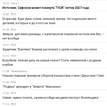
15:13
Лига 1
Источник: Сафонов может покинуть "ПСЖ" летом 2027 года
13:00
РПЛ
Егорычев: Хуан Диас очень сильный тренер. Он подсказал много
деталей, которые я до этого не знал
12:45
РПЛ
Умяров: для меня разницы, с капитанской повязкой на поле или без, —
нет вообще
12:31
РПЛ
Защитник "Балтики" Бевеев рассказал о целях команды на сезон
12:15
РПЛ
Воробьёв: личная цель на новый сезон? Стать чемпионом с родным
клубом
11:58
Чемпионаты
Новым главным тренером сборной Казахстана станет Джон вант Схип
11:44
РПЛ
"Родина" арендует у "Ахмата" Мансилью
11:29
РПЛ
Семак: нужно понять, зачем вообще вводили паспорт болельщика
11:14
РПЛ