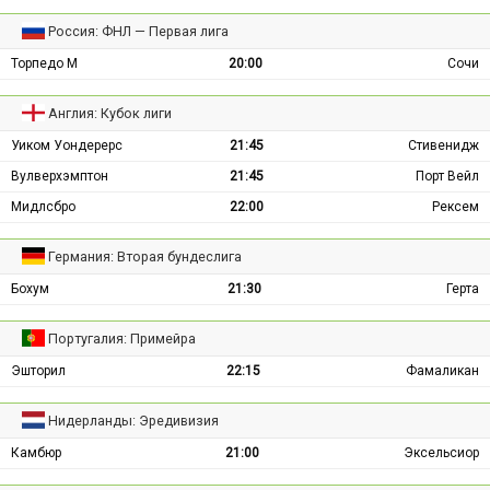
Россия: ФНЛ — Первая лига
Торпедо М
20:00
Сочи
Англия: Кубок лиги
Уиком Уондерерс
21:45
Стивенидж
Вулверхэмптон
21:45
Порт Вейл
Мидлсбро
22:00
Рексем
Германия: Вторая бундеслига
Бохум
21:30
Герта
Португалия: Примейра
Эшторил
22:15
Фамаликан
Нидерланды: Эредивизия
Камбюр
21:00
Эксельсиор