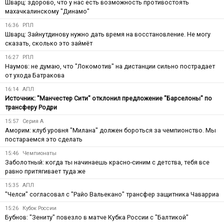
Шварц: здорово, что у нас есть возможность противостоять
махачкалинскому "Динамо"
16:36
РПЛ
Шварц: Зайнутдинову нужно дать время на восстановление. Не могу
сказать, сколько это займёт
16:27
РПЛ
Наумов: не думаю, что "Локомотив" на дистанции сильно пострадает
от ухода Батракова
16:14
АПЛ
Источник: "Манчестер Сити" отклонил предложение "Барселоны" по
трансферу Родри
15:57
Серия А
Аморим: клуб уровня "Милана" должен бороться за чемпионство. Мы
постараемся это сделать
15:46
Чемпионаты
Заболотный: когда ты начинаешь красно-синим с детства, тебя все
равно притягивает туда же
15:35
АПЛ
"Челси" согласовал с "Райо Вальекано" трансфер защитника Чаварриа
15:26
Кубок России
Бубнов: "Зениту" повезло в матче Кубка России с "Балтикой"