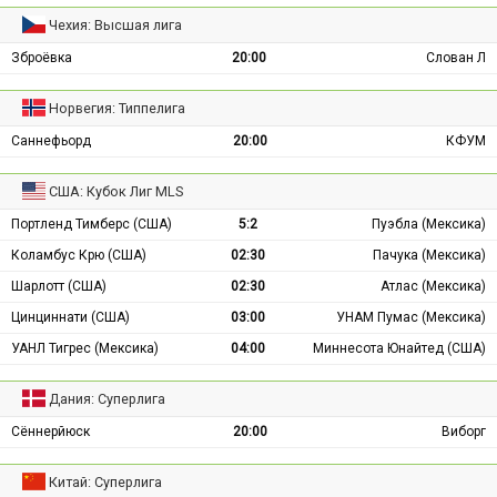
Чехия: Высшая лига
Зброёвка
20:00
Слован Л
Норвегия: Типпелига
Саннефьорд
20:00
КФУМ
США: Кубок Лиг MLS
Портленд Тимберс (США)
5:2
Пуэбла (Мексика)
Коламбус Крю (США)
02:30
Пачука (Мексика)
Шарлотт (США)
02:30
Атлас (Мексика)
Цинциннати (США)
03:00
УНАМ Пумас (Мексика)
УАНЛ Тигрес (Мексика)
04:00
Миннесота Юнайтед (США)
Дания: Суперлига
Сённерйюск
20:00
Виборг
Китай: Суперлига