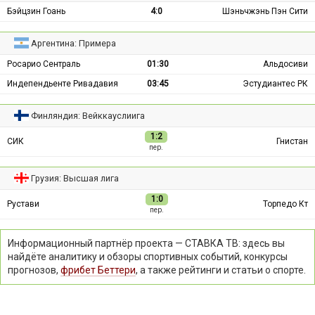
Бэйцзин Гоань
4:0
Шэньчжэнь Пэн Сити
Аргентина: Примера
Росарио Сентраль
01:30
Альдосиви
Индепендьенте Ривадавия
03:45
Эстудиантес РК
Финляндия: Вейккауслиига
1:2
СИК
Гнистан
пер.
Грузия: Высшая лига
1:0
Рустави
Торпедо Кт
пер.
Информационный партнёр проекта — СТАВКА ТВ: здесь вы
найдёте аналитику и обзоры спортивных событий, конкурсы
прогнозов,
фрибет Беттери
, а также рейтинги и статьи о спорте.