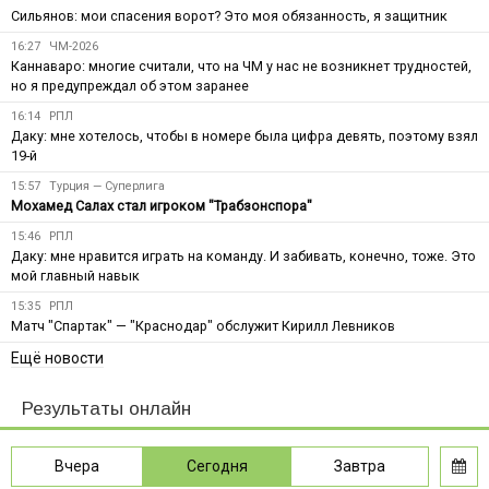
Сильянов: мои спасения ворот? Это моя обязанность, я защитник
16:27
ЧМ-2026
Каннаваро: многие считали, что на ЧМ у нас не возникнет трудностей,
но я предупреждал об этом заранее
16:14
РПЛ
Даку: мне хотелось, чтобы в номере была цифра девять, поэтому взял
19-й
15:57
Турция — Суперлига
Мохамед Салах стал игроком "Трабзонспора"
15:46
РПЛ
Даку: мне нравится играть на команду. И забивать, конечно, тоже. Это
мой главный навык
15:35
РПЛ
Матч "Спартак" — "Краснодар" обслужит Кирилл Левников
Ещё новости
Результаты онлайн
Вчера
Сегодня
Завтра