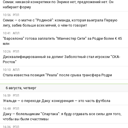
Семак: никакой конкретики по Энрике нет, предложений нет. Он
набирает форму
10:56
РПЛ
Семак — о матче с "Родиной": команда, которая выиграла Первую
лигу, забив больше всех мячей, о чём-то говорит
10:41
АПЛ
"Барселона" готова заплатить "Манчестер Сити" за Родри более € 45
млн
10:26
РПЛ
Дисквалифицированный за допинг Заболотный стал игроком "СКА-
Ростов"
10:10
АПЛ
Стала известна позиция "Реала" после срыва трансфера Родри
6 августа, четверг
16:59
РПЛ
Угальде — о переходе Даку: конкуренция — это часть футбола
16:48
РПЛ
Даку — болельщикам "Спартака": я буду отдавать все силы для того,
чтобы вы были счастливы
16:36
РПЛ