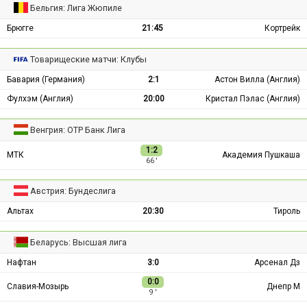
Бельгия: Лига Жюпиле
Брюгге
21:45
Кортрейк
Товарищеские матчи: Клубы
Бавария (Германия)
2:1
Астон Вилла (Англия)
Фулхэм (Англия)
20:00
Кристал Пэлас (Англия)
Венгрия: ОТР Банк Лига
1:2
МТК
Академия Пушкаша
66 ′
Австрия: Бундеслига
Альтах
20:30
Тироль
Беларусь: Высшая лига
Нафтан
3:0
Арсенал Дз
0:0
Славия-Мозырь
Днепр М
9 ′