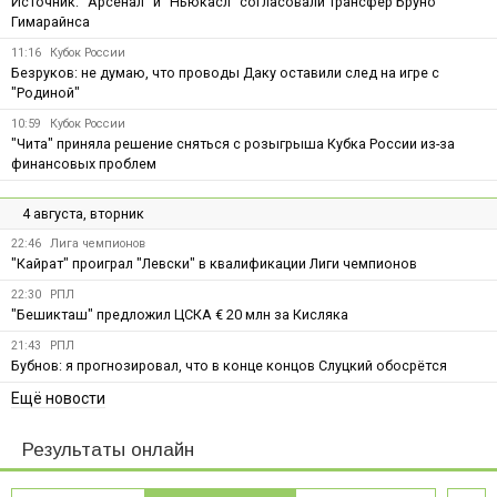
Источник: "Арсенал" и "Ньюкасл" согласовали трансфер Бруно
Гимарайнса
11:16
Кубок России
Безруков: не думаю, что проводы Даку оставили след на игре с
"Родиной"
10:59
Кубок России
"Чита" приняла решение сняться с розыгрыша Кубка России из-за
финансовых проблем
4 августа, вторник
22:46
Лига чемпионов
"Кайрат" проиграл "Левски" в квалификации Лиги чемпионов
22:30
РПЛ
"Бешикташ" предложил ЦСКА € 20 млн за Кисляка
21:43
РПЛ
Бубнов: я прогнозировал, что в конце концов Слуцкий обосрётся
Ещё новости
Результаты онлайн