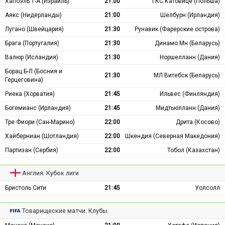
Хапоэль Т-А (Израиль)
21:00
ГКС Катовице (Польша)
Аякс (Нидерланды)
21:00
Шелбурн (Ирландия)
Лугано (Швейцария)
21:30
Рунавик (Фарерские острова)
Брага (Португалия)
21:30
Динамо Мн (Беларусь)
Валюр (Исландия)
21:30
Норшелланн (Дания)
Борац Б-Л (Босния и
21:30
МЛ Витебск (Беларусь)
Герцеговина)
Риека (Хорватия)
21:45
Ильвес (Финляндия)
Богемианс (Ирландия)
21:45
Мидтьюлланн (Дания)
Тре Фиори (Сан-Марино)
22:00
Дрита (Косово)
Хайберниан (Шотландия)
22:00
Шкендия (Северная Македония)
Партизан (Сербия)
22:00
Тобол (Казахстан)
Англия: Кубок лиги
Бристоль Сити
21:45
Уолсолл
Товарищеские матчи: Клубы