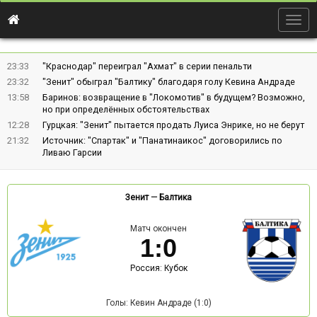
Togg
navig
23:33
"Краснодар" переиграл "Ахмат" в серии пенальти
23:32
"Зенит" обыграл "Балтику" благодаря голу Кевина Андраде
13:58
Баринов: возвращение в "Локомотив" в будущем? Возможно,
но при определённых обстоятельствах
12:28
Гурцкая: "Зенит" пытается продать Луиса Энрике, но не берут
21:32
Источник: "Спартак" и "Панатинаикос" договорились по
Ливаю Гарсии
Зенит
—
Балтика
Матч окончен
1
:
0
Россия: Кубок
Голы: Кевин Андраде (1:0)