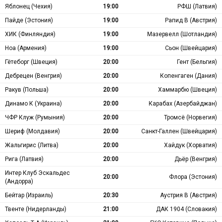
Яблонец (Чехия)
19:00
РФШ (Латвия)
Пайде (Эстония)
19:00
Рапид В (Австрия)
ХИК (Финляндия)
19:00
Мазервелл (Шотландия)
Ноа (Армения)
19:00
Сьон (Швейцария)
Гётеборг (Швеция)
20:00
Гент (Бельгия)
Дебрецен (Венгрия)
20:00
Копенгаген (Дания)
Ракув (Польша)
20:00
Хаммарбю (Швеция)
Динамо К (Украина)
20:00
Карабах (Азербайджан)
ЧФР Клуж (Румыния)
20:00
Тромсё (Норвегия)
Шериф (Молдавия)
20:00
Санкт-Галлен (Швейцария)
Жальгирис (Литва)
20:00
Хайдук (Хорватия)
Рига (Латвия)
20:00
Дьёр (Венгрия)
Интер Клуб Эскальдес
20:00
Флора (Эстония)
(Андорра)
Бейтар (Израиль)
20:30
Аустрия В (Австрия)
Твенте (Нидерланды)
21:00
ДАК 1904 (Словакия)