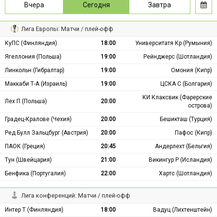
Вчера
Сегодня
Завтра
Лига Европы: Матчи / плей-офф
КуПС (Финляндия)
18:00
Университатя Кр (Румыния)
Ягеллония (Польша)
19:00
Рейнджерс (Шотландия)
Линкольн (Гибралтар)
19:00
Омония (Кипр)
Маккаби Т-А (Израиль)
19:00
ЦСКА С (Болгария)
КИ Клаксвик (Фарерские
Лех П (Польша)
20:00
острова)
Градец-Кралове (Чехия)
20:00
Бешикташ (Турция)
Ред Булл Зальцбург (Австрия)
20:00
Пафос (Кипр)
ПАОК (Греция)
20:45
Андерлехт (Бельгия)
Тун (Швейцария)
21:00
Викингур Р (Исландия)
Бенфика (Португалия)
22:00
Хартс (Шотландия)
Лига конференций: Матчи / плей-офф
Интер Т (Финляндия)
18:00
Вадуц (Лихтенштейн)