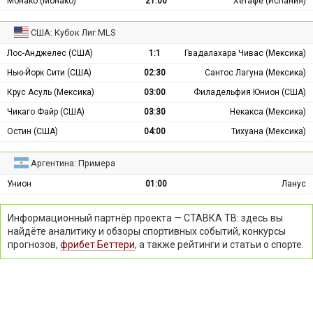
Монако (Монако)
21:00
Хетафе (Испания)
США: Кубок Лиг MLS
Лос-Анджелес (США)
1:1
Гвадалахара Чивас (Мексика)
Нью-Йорк Сити (США)
02:30
Сантос Лагуна (Мексика)
Крус Асуль (Мексика)
03:00
Филадельфия Юнион (США)
Чикаго Файр (США)
03:30
Некакса (Мексика)
Остин (США)
04:00
Тихуана (Мексика)
Аргентина: Примера
Унион
01:00
Ланус
Информационный партнёр проекта — СТАВКА ТВ: здесь вы
найдёте аналитику и обзоры спортивных событий, конкурсы
прогнозов,
фрибет Беттери
, а также рейтинги и статьи о спорте.