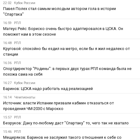
22:02
Кубок России
Павел Полех стал самым молодым автором гола в истории
"Спартака"
16:59
РПЛ
Матеус Рейс: Бориско очень быстро адаптировался в ЦСКА. Он
поможет нам в этом сезоне
16:48
РПЛ
Круговой: спокойно бы ездил на метро, если бы я жил недалеко от
станции
16:36
РПЛ
Спортдиректор "Родины": в первых двух турах РПЛ команда была не
похожа сама на себя
16:27
Кубок России
Баринов: ЦСКА надо работать над реализацией
16:14
Чемпионаты
Источник: власти Испании призвали кабмин отказаться от
проведения ЧМ-2030 с Марокко
15:57
РПЛ
Безруков: Даку по-любому даст "Спартаку" то, чего так не хватало
15:46
РПЛ
Мещеряков: Баринов не заслужил такого отношения к себе со