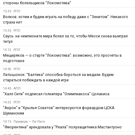
стороны болельщиков "Локомотива"
15:35
РПЛ
Волков: хотим и будем играть на победу даже с "Зенитом". Никакого
страха нет
15:26
РПЛ
Саусь: на чемпионате мира болел за то, чтобы Месси снова выиграл
титул
15:13
РПЛ
Мещеряков — о старте "Локомотива": возможно, это просчёты в
подготовке
14:59
РПЛ
Латышонок: "Балтика" способна бороться за медали. Будем
стараться побеждать в каждой игре
14:45
АПЛ
"Халл Сити" подписал голкипера "Олимпиакоса" Цолакиса
14:32
РПЛ
"Акрон" и "Крылья Советов" интересуются форвардом ЦСКА
Шуманским
14:15
Примера — Ла-Лига
"Фиорентина" арендовала у "Реала" полузащитника Мастантуоно