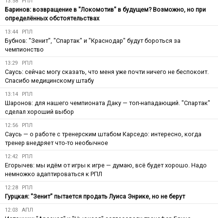
13:58
РПЛ
Баринов: возвращение в "Локомотив" в будущем? Возможно, но при
определённых обстоятельствах
13:44
РПЛ
Бубнов: "Зенит", "Спартак" и "Краснодар" будут бороться за
чемпионство
13:29
РПЛ
Саусь: сейчас могу сказать, что меня уже почти ничего не беспокоит.
Спасибо медицинскому штабу
13:14
РПЛ
Шаронов: для нашего чемпионата Даку — топ-нападающий. "Спартак"
сделал хороший выбор
12:56
РПЛ
Саусь — о работе с тренерским штабом Карседо: интересно, когда
тренер внедряет что-то необычное
12:42
РПЛ
Егорычев: мы идём от игры к игре — думаю, всё будет хорошо. Надо
немножко адаптироваться к РПЛ
12:28
РПЛ
Гурцкая: "Зенит" пытается продать Луиса Энрике, но не берут
12:03
АПЛ