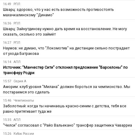
16:49
РПЛ
Шварц: здорово, что у нас есть возможность противостоять
махачкалинскому "Динамо"
16:36
РПЛ
Шварц: Зайнутдинову нужно дать время на восстановление. Не могу
сказать, сколько это займёт
16:27
РПЛ
Наумов: не думаю, что "Локомотив" на дистанции сильно пострадает
от ухода Батракова
16:14
АПЛ
Источник: "Манчестер Сити" отклонил предложение "Барселоны" по
трансферу Родри
15:57
Серия А
Аморим: клуб уровня "Милана" должен бороться за чемпионство. Мы
постараемся это сделать
15:46
Чемпионаты
Заболотный: когда ты начинаешь красно-синим с детства, тебя все
равно притягивает туда же
15:35
АПЛ
"Челси" согласовал с "Райо Вальекано" трансфер защитника Чаварриа
15:26
Кубок России