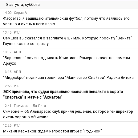
8 августа, суббота
14:00
Серия А
Фабрегас: я защищаю итальянский футбол, потому что являюсь его
частью и очень в него верю
13:45
РПЛ
Семшов высказался о зарплате € 3,7 млн, которую просит у "Зенита"
Глушенков по контракту
13:32
АПЛ
"Барселона" хочет подписать Кристиана Ромеро в качестве замены
Араухо
13:15
АПЛ
"Мидлсбро" подписал голкипера "Манчестер Юнайтед" Радека Витека
12:56
РПЛ
ЭСК признала, что судья правильно назначил пенальти в ворота
"Спартака" в матче с "Ахматом"
12:41
Примера — Ла-Лига
Симеоне — об Альваресе: клуб принял решение, которое гендиректор
очень хорошо объяснил
12:26
РПЛ
Михаил Кержаков: ждём непростой игры с "Родиной"