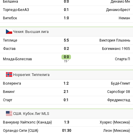
Белшина
0:0
Динамо Мн
Торпедо-БелАЗ
0:1
Динамо-Брест
Витебск
1:0
Неман
Чехия: Высшая лига
Теплице
5:5
Виктория Пльзень
Фастав
0:2
Богемианс 1905
0:0
Млада-Болеслав
Спарта П
19 ′
Норвегия: Типпелига
Волеренга
1:2
Будё-Глимт
Викинг
2:1
Сарпсборг 08
Старт
0:1
Фредрикстад
США: Кубок Лиг MLS
Ванкувер Уайткэпс (Канада)
1:3
Хуарес (Мексика)
Орландо Сити (США)
01:30
Леон (Мексика)