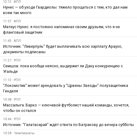
12:12
АПЛ
Нунес — об уходе Гвардиолы: тяжело прощаться с тем, кто дал нам
всем так много
11:57
АПЛ
Матеус Нунес: я постоянно напоминал своим друзьям, что я не
фланговый защитник
11:43
АПЛ
Источник: "Ливерпуль" будет выплачивать всю зарплату Араухо,
документы подписаны
11:27
РПЛ
Семшов: пока вообще неясно, выдержит ли Даку конкуренцию с
Угальде
11:13
РПЛ
"Локомотив" может арендовать у "Црвены Звезды" полузащитника
Генделя
10:58
РПЛ
Массалыга: Барко — ключевой футболист нашей команды, хочется,
чтобы он остался
10:44
РПЛ
Источник: "Галатасарай" ждёт ответа по Батракову до вечера субботы
10:28
Чемпионаты