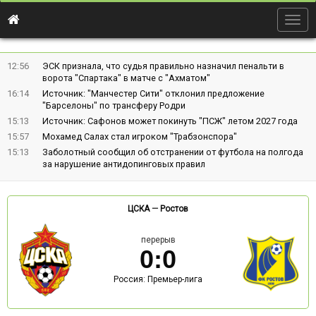
Togg
navig
12:56
ЭСК признала, что судья правильно назначил пенальти в
ворота "Спартака" в матче с "Ахматом"
16:14
Источник: "Манчестер Сити" отклонил предложение
"Барселоны" по трансферу Родри
15:13
Источник: Сафонов может покинуть "ПСЖ" летом 2027 года
15:57
Мохамед Салах стал игроком "Трабзонспора"
15:13
Заболотный сообщил об отстранении от футбола на полгода
за нарушение антидопинговых правил
ЦСКА
—
Ростов
перерыв
0
:
0
Россия: Премьер-лига