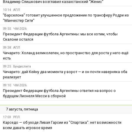
Владимир Слишкович возглавил казахстанский "Женис"
10:14
АПЛ
"Барселона" готовит улучшенное предложение по трансферу Родри из
"Манчестер Сити"
09:55
ЧМ-2026
Президент Федерации футбола Аргентины: мы все хотим, чтобы
Скалони остался
09:38
АПЛ
Чичарито: Холанд великолепен, но пространство для роста у него ещё
есть
09:25
Бундеслига
Чичарито: дай Кейну два момента у ворот — и он почти наверняка оба
реализует
09:10
ЧМ-2026
Президент Федерации футбола Аргентины ответил на вопрос о
будущем Лионеля Месси в сборной
7 августа, пятница
17:03
РПЛ
Карседо — об уходе Ливая Гарсии из "Спартака": нет возможности
всем давать игровое время