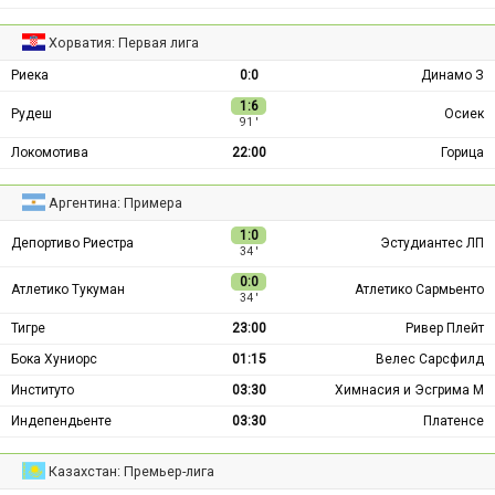
Хорватия: Первая лига
Риека
0:0
Динамо З
1:6
Рудеш
Осиек
91 ′
Локомотива
22:00
Горица
Аргентина: Примера
1:0
Депортиво Риестра
Эстудиантес ЛП
34 ′
0:0
Атлетико Тукуман
Атлетико Сармьенто
34 ′
Тигре
23:00
Ривер Плейт
Бока Хуниорс
01:15
Велес Сарсфилд
Институто
03:30
Химнасия и Эсгрима М
Индепендьенте
03:30
Платенсе
Казахстан: Премьер-лига