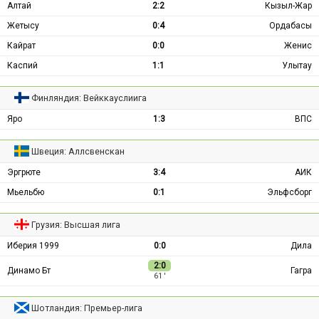
Алтай
2:2
Кызыл-Жар
Жетысу
0:4
Ордабасы
Кайрат
0:0
Женис
Каспий
1:1
Улытау
Финляндия: Вейккауслиига
Яро
1:3
ВПС
Швеция: Аллсвенскан
Эргрюте
3:4
АИК
Мьельбю
0:1
Эльфсборг
Грузия: Высшая лига
Иберия 1999
0:0
Дила
2:0
Динамо Бт
Гагра
61 ′
Шотландия: Премьер-лига