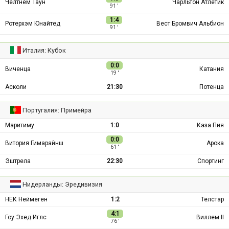
Челтнем Таун
Чарльтон Атлетик
91 ′
1:4
Ротерхэм Юнайтед
Вест Бромвич Альбион
91 ′
Италия: Кубок
0:0
Виченца
Катания
19 ′
Асколи
21:30
Потенца
Португалия: Примейра
Маритиму
1:0
Каза Пия
0:0
Витория Гимарайнш
Арока
61 ′
Эштрела
22:30
Спортинг
Нидерланды: Эредивизия
НЕК Неймеген
1:2
Телстар
4:1
Гоу Эхед Иглс
Виллем II
76 ′