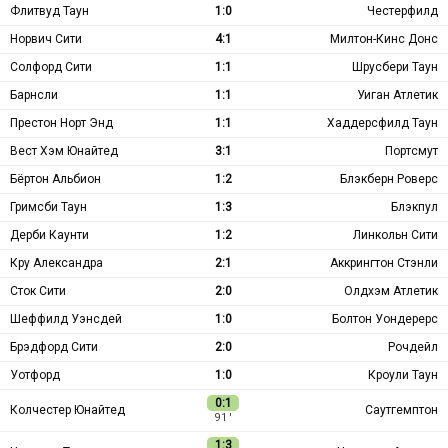
Флитвуд Таун
1:0
Честерфилд
Норвич Сити
4:1
Милтон-Кинс Донс
Солфорд Сити
1:1
Шрусбери Таун
Барнсли
1:1
Уиган Атлетик
Престон Норт Энд
1:1
Хаддерсфилд Таун
Вест Хэм Юнайтед
3:1
Портсмут
Бёртон Альбион
1:2
Блэкберн Роверс
Гримсби Таун
1:3
Блэкпул
Дерби Каунти
1:2
Линкольн Сити
Кру Александра
2:1
Аккрингтон Стэнли
Сток Сити
2:0
Олдхэм Атлетик
Шеффилд Уэнсдей
1:0
Болтон Уондерерс
Брэдфорд Сити
2:0
Рочдейл
Уотфорд
1:0
Кроули Таун
0:1
Колчестер Юнайтед
Саутгемптон
91 ′
1:3