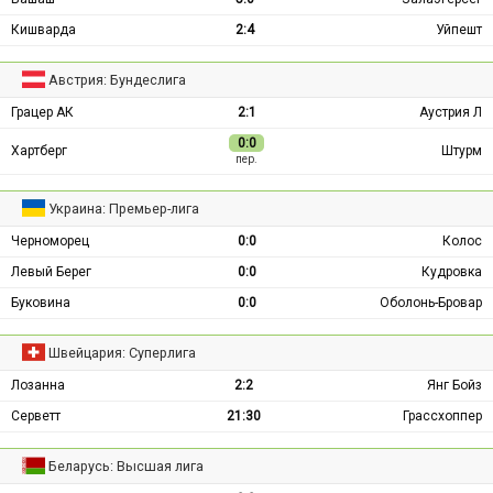
Кишварда
2:4
Уйпешт
Австрия: Бундеслига
Грацер АК
2:1
Аустрия Л
0:0
Хартберг
Штурм
пер.
Украина: Премьер-лига
Черноморец
0:0
Колос
Левый Берег
0:0
Кудровка
Буковина
0:0
Оболонь-Бровар
Швейцария: Суперлига
Лозанна
2:2
Янг Бойз
Серветт
21:30
Грассхоппер
Беларусь: Высшая лига