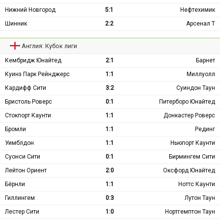
Нижний Новгород
5:1
Нефтехимик
Шинник
2:2
Арсенал Т
Англия: Кубок лиги
Кембридж Юнайтед
2:1
Барнет
Куинз Парк Рейнджерс
1:1
Миллуолл
Кардифф Сити
3:2
Суиндон Таун
Бристоль Роверс
0:1
Питерборо Юнайтед
Стокпорт Каунти
1:1
Донкастер Роверс
Бромли
1:1
Рединг
Уимблдон
1:1
Ньюпорт Каунти
Суонси Сити
0:1
Бирмингем Сити
Лейтон Ориент
2:0
Оксфорд Юнайтед
Бёрнли
1:1
Ноттс Каунти
Гиллингем
0:3
Лутон Таун
Лестер Сити
1:0
Нортгемптон Таун