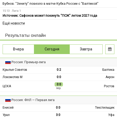
Бубнов: "Зениту" повезло в матче Кубка России с "Балтикой"
15:13
Лига 1
Источник: Сафонов может покинуть "ПСЖ" летом 2027 года
Ещё новости
Результаты онлайн
Вчера
Сегодня
Завтра
Россия: Премьер-лига
Крылья Советов
0:2
Балтика
Локомотив М
0:0
Акрон
0:0
ЦСКА
Ростов
пер.
Россия: ФНЛ — Первая лига
Енисей
0:0
Текстильщик
Урал
3:0
Уфа