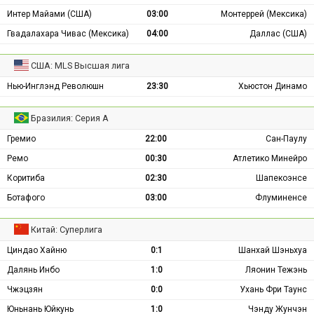
Интер Майами (США)
03:00
Монтеррей (Мексика)
Гвадалахара Чивас (Мексика)
04:00
Даллас (США)
США: MLS Высшая лига
Нью-Инглэнд Революшн
23:30
Хьюстон Динамо
Бразилия: Серия А
Гремио
22:00
Сан-Паулу
Ремо
00:30
Атлетико Минейро
Коритиба
02:30
Шапекоэнсе
Ботафого
03:00
Флуминенсе
Китай: Суперлига
Циндао Хайню
0:1
Шанхай Шэньхуа
Далянь Инбо
1:0
Ляонин Тежэнь
Чжэцзян
0:0
Ухань Фри Таунс
Юньнань Юйкунь
1:0
Чэнду Жунчэн