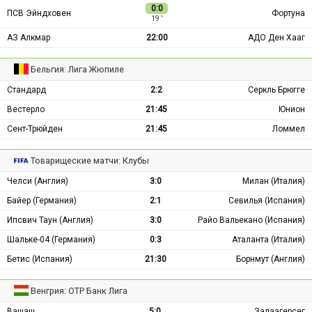
0:0
ПСВ Эйндховен
Фортуна
19 ′
АЗ Алкмар
22:00
АДО Ден Хааг
Бельгия: Лига Жюпиле
Стандард
2:2
Серкль Брюгге
Вестерло
21:45
Юнион
Сент-Трюйден
21:45
Ломмел
Товарищеские матчи: Клубы
Челси (Англия)
3:0
Милан (Италия)
Байер (Германия)
2:1
Севилья (Испания)
Ипсвич Таун (Англия)
3:0
Райо Вальекано (Испания)
Шальке-04 (Германия)
0:3
Аталанта (Италия)
Бетис (Испания)
21:30
Борнмут (Англия)
Венгрия: ОТР Банк Лига
Вашаш
5:0
Залаэгерсег