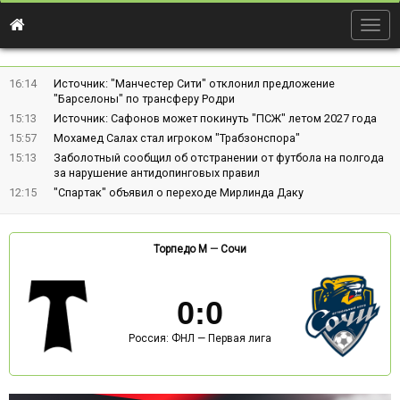
Togg
navig
16:14
Источник: "Манчестер Сити" отклонил предложение
"Барселоны" по трансферу Родри
15:13
Источник: Сафонов может покинуть "ПСЖ" летом 2027 года
15:57
Мохамед Салах стал игроком "Трабзонспора"
15:13
Заболотный сообщил об отстранении от футбола на полгода
за нарушение антидопинговых правил
12:15
"Спартак" объявил о переходе Мирлинда Даку
Торпедо М
—
Сочи
0
:
0
Россия: ФНЛ — Первая лига