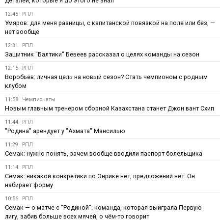
деталей, которые я до этого не знал
12:45
РПЛ
Умяров: для меня разницы, с капитанской повязкой на поле или без, —
нет вообще
12:31
РПЛ
Защитник "Балтики" Бевеев рассказал о целях команды на сезон
12:15
РПЛ
Воробьёв: личная цель на новый сезон? Стать чемпионом с родным
клубом
11:58
Чемпионаты
Новым главным тренером сборной Казахстана станет Джон вант Схип
11:44
РПЛ
"Родина" арендует у "Ахмата" Мансилью
11:29
РПЛ
Семак: нужно понять, зачем вообще вводили паспорт болельщика
11:14
РПЛ
Семак: никакой конкретики по Энрике нет, предложений нет. Он
набирает форму
10:56
РПЛ
Семак — о матче с "Родиной": команда, которая выиграла Первую
лигу, забив больше всех мячей, о чём-то говорит