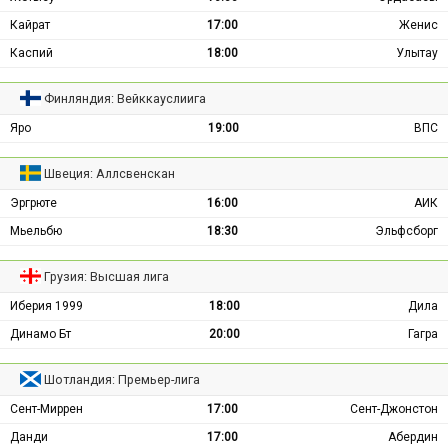
Кайрат
17:00
Женис
Каспий
18:00
Улытау
Финляндия: Вейккауслиига
Яро
19:00
ВПС
Швеция: Аллсвенскан
Эргрюте
16:00
АИК
Мьельбю
18:30
Эльфсборг
Грузия: Высшая лига
Иберия 1999
18:00
Дила
Динамо Бт
20:00
Гагра
Шотландия: Премьер-лига
Сент-Миррен
17:00
Сент-Джонстон
Данди
17:00
Абердин