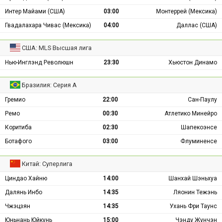
Интер Майами (США)
03:00
Монтеррей (Мексика)
Гвадалахара Чивас (Мексика)
04:00
Даллас (США)
США: MLS Высшая лига
Нью-Инглэнд Революшн
23:30
Хьюстон Динамо
Бразилия: Серия А
Гремио
22:00
Сан-Паулу
Ремо
00:30
Атлетико Минейро
Коритиба
02:30
Шапекоэнсе
Ботафого
03:00
Флуминенсе
Китай: Суперлига
Циндао Хайню
14:00
Шанхай Шэньхуа
Далянь Инбо
14:35
Ляонин Тежэнь
Чжэцзян
14:35
Ухань Фри Таунс
Юньнань Юйкунь
15:00
Чэнду Жунчэн