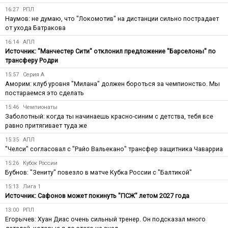
16:27
РПЛ
Наумов: не думаю, что "Локомотив" на дистанции сильно пострадает
от ухода Батракова
16:14
АПЛ
Источник: "Манчестер Сити" отклонил предложение "Барселоны" по
трансферу Родри
15:57
Серия А
Аморим: клуб уровня "Милана" должен бороться за чемпионство. Мы
постараемся это сделать
15:46
Чемпионаты
Заболотный: когда ты начинаешь красно-синим с детства, тебя все
равно притягивает туда же
15:35
АПЛ
"Челси" согласовал с "Райо Вальекано" трансфер защитника Чаварриа
15:26
Кубок России
Бубнов: "Зениту" повезло в матче Кубка России с "Балтикой"
15:13
Лига 1
Источник: Сафонов может покинуть "ПСЖ" летом 2027 года
13:00
РПЛ
Егорычев: Хуан Диас очень сильный тренер. Он подсказал много