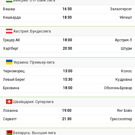
Венгрия: ОТР Банк Лига
Вашаш
16:30
Залаэгерсег
Кишварда
18:30
Уйпешт
Австрия: Бундеслига
Грацер АК
18:00
Аустрия Л
Хартберг
20:30
Штурм
Украина: Премьер-лига
Черноморец
13:00
Колос
Левый Берег
15:30
Кудровка
Буковина
18:00
Оболонь-Бровар
Швейцария: Суперлига
Лозанна
19:00
Янг Бойз
Серветт
21:30
Грассхоппер
Беларусь: Высшая лига