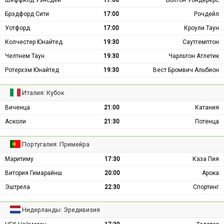
Брэдфорд Сити
17:00
Рочдейл
Уотфорд
17:00
Кроули Таун
Колчестер Юнайтед
19:30
Саутгемптон
Челтнем Таун
19:30
Чарльтон Атлетик
Ротерхэм Юнайтед
19:30
Вест Бромвич Альбион
Италия: Кубок
Виченца
21:00
Катания
Асколи
21:30
Потенца
Португалия: Примейра
Маритиму
17:30
Каза Пия
Витория Гимарайнш
20:00
Арока
Эштрела
22:30
Спортинг
Нидерланды: Эредивизия