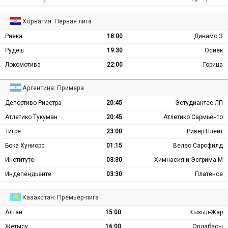
Хорватия: Первая лига
Риека
18:00
Динамо З
Рудеш
19:30
Осиек
Локомотива
22:00
Горица
Аргентина: Примера
Депортиво Риестра
20:45
Эстудиантес ЛП
Атлетико Тукуман
20:45
Атлетико Сармьенто
Тигре
23:00
Ривер Плейт
Бока Хуниорс
01:15
Велес Сарсфилд
Институто
03:30
Химнасия и Эсгрима М
Индепендьенте
03:30
Платенсе
Казахстан: Премьер-лига
Алтай
15:00
Кызыл-Жар
Жетысу
16:00
Ордабасы