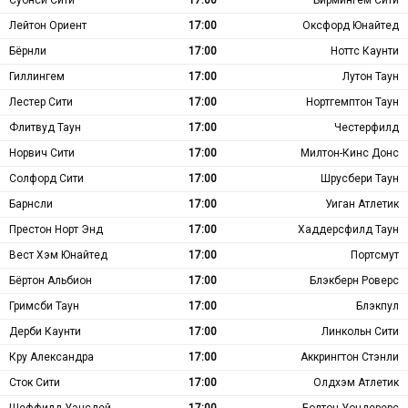
Лейтон Ориент
17:00
Оксфорд Юнайтед
Бёрнли
17:00
Ноттс Каунти
Гиллингем
17:00
Лутон Таун
Лестер Сити
17:00
Нортгемптон Таун
Флитвуд Таун
17:00
Честерфилд
Норвич Сити
17:00
Милтон-Кинс Донс
Солфорд Сити
17:00
Шрусбери Таун
Барнсли
17:00
Уиган Атлетик
Престон Норт Энд
17:00
Хаддерсфилд Таун
Вест Хэм Юнайтед
17:00
Портсмут
Бёртон Альбион
17:00
Блэкберн Роверс
Гримсби Таун
17:00
Блэкпул
Дерби Каунти
17:00
Линкольн Сити
Кру Александра
17:00
Аккрингтон Стэнли
Сток Сити
17:00
Олдхэм Атлетик
Шеффилд Уэнсдей
17:00
Болтон Уондерерс