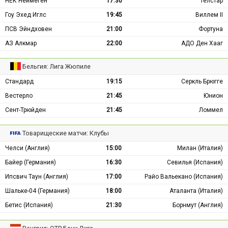
НЕК Неймеген
17:30
Телстар
Гоу Эхед Иглс
19:45
Виллем II
ПСВ Эйндховен
21:00
Фортуна
АЗ Алкмар
22:00
АДО Ден Хааг
Бельгия: Лига Жюпиле
Стандард
19:15
Серкль Брюгге
Вестерло
21:45
Юнион
Сент-Трюйден
21:45
Ломмел
Товарищеские матчи: Клубы
Челси (Англия)
15:00
Милан (Италия)
Байер (Германия)
16:30
Севилья (Испания)
Ипсвич Таун (Англия)
17:00
Райо Вальекано (Испания)
Шальке-04 (Германия)
18:00
Аталанта (Италия)
Бетис (Испания)
21:30
Борнмут (Англия)