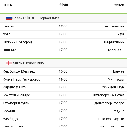
ЦСКА
20:30
Ростов
Россия: ФНЛ — Первая лига
Енисей
12:00
Текстильщик
Урал
17:00
Уфа
Нижний Новгород
17:00
Нефтехимик
Шинник
17:00
Арсенал Т
Англия: Кубок лиги
Кембридж Юнайтед
15:00
Барнет
Куинз Парк Рейнджерс
16:00
Миллуолл
Кардифф Сити
17:00
Суиндон Таун
Бристоль Роверс
17:00
Питерборо Юнайтед
Стокпорт Каунти
17:00
Донкастер Роверс
Бромли
17:00
Рединг
Уимблдон
17:00
Ньюпорт Каунти
Суонси Сити
17:00
Бирмингем Сити