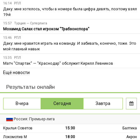
16:14
РПЛ
Даку: мне хотелось, чтобы в номере была цифра девять, поэтому взял
19-й
15:57
Турция — Суперлига
Мохамед Салах стал игроком "Трабзонспора"
15:46
РПЛ
Даку: мне нравится играть на команду. И забивать, конечно, тоже. Это
мой главный навык
15:35
РПЛ
Матч "Спартак" — "Краснодар" обслужит Кирилл Левников
Ещё новости
Результаты онлайн
Вчера
Сегодня
Завтра
Россия: Премьер-лига
Крылья Советов
15:30
Балтика
Локомотив М
18:00
Акрон