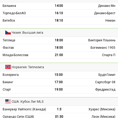
Белшина
14:00
Динамо Мн
Торпедо-БелАЗ
16:10
Динамо-Брест
Витебск
18:10
Неман
Чехия: Высшая лига
Теплице
18:00
Виктория Пльзень
Фастав
18:00
Богемианс 1905
Млада-Болеслав
21:00
Спарта П
Норвегия: Типпелига
Волеренга
15:00
Будё-Глимт
Викинг
17:00
Сарпсборг 08
Старт
19:00
Фредрикстад
США: Кубок Лиг MLS
Ванкувер Уайткэпс (Канада)
1:3
Хуарес (Мексика)
Орландо Сити (США)
01:30
Леон (Мексика)