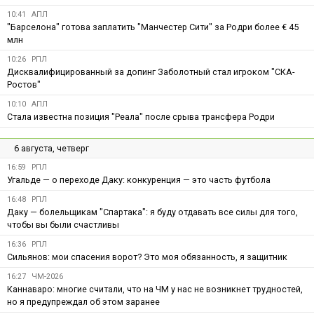
10:41
АПЛ
"Барселона" готова заплатить "Манчестер Сити" за Родри более € 45
млн
10:26
РПЛ
Дисквалифицированный за допинг Заболотный стал игроком "СКА-
Ростов"
10:10
АПЛ
Стала известна позиция "Реала" после срыва трансфера Родри
6 августа, четверг
16:59
РПЛ
Угальде — о переходе Даку: конкуренция — это часть футбола
16:48
РПЛ
Даку — болельщикам "Спартака": я буду отдавать все силы для того,
чтобы вы были счастливы
16:36
РПЛ
Сильянов: мои спасения ворот? Это моя обязанность, я защитник
16:27
ЧМ-2026
Каннаваро: многие считали, что на ЧМ у нас не возникнет трудностей,
но я предупреждал об этом заранее