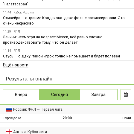
"Галатасарай"
11:44
Кубок России
Оливейра — о травме Кондакова: даже фол не зафиксировали. Это
очень некрасиво
11:29
РПЛ
Ленини: несмотря на возраст Месси, всё равно сложно
противодействовать тому, что он делает
11:14
РПЛ
Саусь — о Даку: такой игрок точно не помешает и будет полезен
Ещё новости
Результаты онлайн
Вчера
Сегодня
Завтра
Россия: ФНЛ — Первая лига
Торпедо М
20:00
Сочи
Англия: Кубок лиги