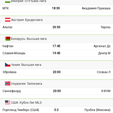
Венгрия: ОТР Банк Лига
МТК
18:30
Академия Пушкаша
Австрия: Бундеслига
Альтах
20:30
Тироль
Беларусь: Высшая лига
Нафтан
17:45
Арсенал Дз
Славия-Мозырь
19:45
Днепр М
Чехия: Высшая лига
Зброёвка
20:00
Слован Л
Норвегия: Типпелига
Саннефьорд
20:00
КФУМ
США: Кубок Лиг MLS
Портленд Тимберс (США)
5:2
Пуэбла (Мексика)