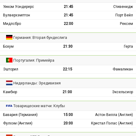
Уиком Уондерерс
21:45
Стивенидж
Вулверхэмптон
21:45
Порт Вейл
Мидлсбро
22:00
Рексем
Германия: Вторая бундеслига
Бохум
21:30
Герта
Португалия: Примейра
Эшторил
22:15
Фамаликан
Нидерланды: Эредивизия
Камбюр
21:00
Эксельсиор
Товарищеские матчи: Клубы
Бавария (Германия)
15:00
Астон Вилла (Англия)
Фулхэм (Англия)
20:00
Кристал Пэлас (Англия)