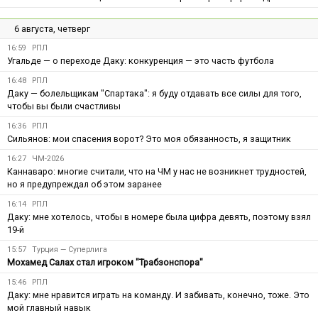
6 августа, четверг
16:59
РПЛ
Угальде — о переходе Даку: конкуренция — это часть футбола
16:48
РПЛ
Даку — болельщикам "Спартака": я буду отдавать все силы для того,
чтобы вы были счастливы
16:36
РПЛ
Сильянов: мои спасения ворот? Это моя обязанность, я защитник
16:27
ЧМ-2026
Каннаваро: многие считали, что на ЧМ у нас не возникнет трудностей,
но я предупреждал об этом заранее
16:14
РПЛ
Даку: мне хотелось, чтобы в номере была цифра девять, поэтому взял
19-й
15:57
Турция — Суперлига
Мохамед Салах стал игроком "Трабзонспора"
15:46
РПЛ
Даку: мне нравится играть на команду. И забивать, конечно, тоже. Это
мой главный навык