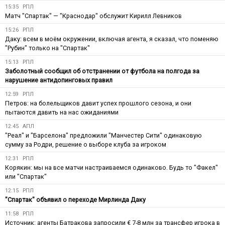
15:35
РПЛ
Матч "Спартак" — "Краснодар" обслужит Кирилл Левников
15:26
РПЛ
Даку: всем в моём окружении, включая агента, я сказал, что поменяю
"Рубин" только на "Спартак"
15:13
РПЛ
Заболотный сообщил об отстранении от футбола на полгода за
нарушение антидопинговых правил
12:59
РПЛ
Петров: на болельщиков давит успех прошлого сезона, и они
пытаются давить на нас ожиданиями
12:45
АПЛ
"Реал" и "Барселона" предложили "Манчестер Сити" одинаковую
сумму за Родри, решение о выборе клуба за игроком
12:31
РПЛ
Корякин: мы на все матчи настраиваемся одинаково. Будь то "Факел"
или "Спартак"
12:15
РПЛ
"Спартак" объявил о переходе Мирлинда Даку
11:58
РПЛ
Источник: агенты Батракова запросили € 7-8 млн за трансфер игрока в