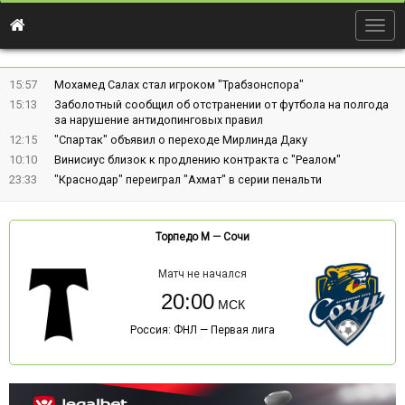
Togg
navig
15:57
Мохамед Салах стал игроком "Трабзонспора"
15:13
Заболотный сообщил об отстранении от футбола на полгода
за нарушение антидопинговых правил
12:15
"Спартак" объявил о переходе Мирлинда Даку
10:10
Винисиус близок к продлению контракта с "Реалом"
23:33
"Краснодар" переиграл "Ахмат" в серии пенальти
Торпедо М
—
Сочи
Матч не начался
20:00
Россия: ФНЛ — Первая лига