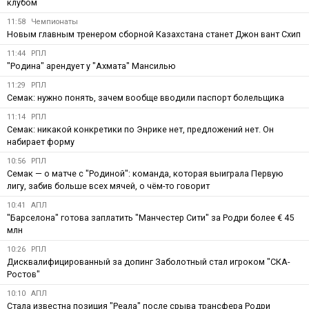
клубом
11:58
Чемпионаты
Новым главным тренером сборной Казахстана станет Джон вант Схип
11:44
РПЛ
"Родина" арендует у "Ахмата" Мансилью
11:29
РПЛ
Семак: нужно понять, зачем вообще вводили паспорт болельщика
11:14
РПЛ
Семак: никакой конкретики по Энрике нет, предложений нет. Он
набирает форму
10:56
РПЛ
Семак — о матче с "Родиной": команда, которая выиграла Первую
лигу, забив больше всех мячей, о чём-то говорит
10:41
АПЛ
"Барселона" готова заплатить "Манчестер Сити" за Родри более € 45
млн
10:26
РПЛ
Дисквалифицированный за допинг Заболотный стал игроком "СКА-
Ростов"
10:10
АПЛ
Стала известна позиция "Реала" после срыва трансфера Родри