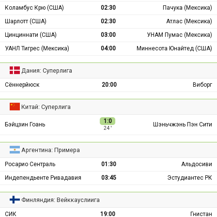
Коламбус Крю (США)
02:30
Пачука (Мексика)
Шарлотт (США)
02:30
Атлас (Мексика)
Цинциннати (США)
03:00
УНАМ Пумас (Мексика)
УАНЛ Тигрес (Мексика)
04:00
Миннесота Юнайтед (США)
Дания: Суперлига
Сённерйюск
20:00
Виборг
Китай: Суперлига
1:0
Бэйцзин Гоань
Шэньчжэнь Пэн Сити
24 ′
Аргентина: Примера
Росарио Сентраль
01:30
Альдосиви
Индепендьенте Ривадавия
03:45
Эстудиантес РК
Финляндия: Вейккауслиига
СИК
19:00
Гнистан