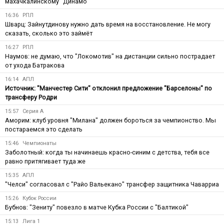
махачкалинскому "Динамо"
16:36
РПЛ
Шварц: Зайнутдинову нужно дать время на восстановление. Не могу
сказать, сколько это займёт
16:27
РПЛ
Наумов: не думаю, что "Локомотив" на дистанции сильно пострадает
от ухода Батракова
16:14
АПЛ
Источник: "Манчестер Сити" отклонил предложение "Барселоны" по
трансферу Родри
15:57
Серия А
Аморим: клуб уровня "Милана" должен бороться за чемпионство. Мы
постараемся это сделать
15:46
Чемпионаты
Заболотный: когда ты начинаешь красно-синим с детства, тебя все
равно притягивает туда же
15:35
АПЛ
"Челси" согласовал с "Райо Вальекано" трансфер защитника Чаварриа
15:26
Кубок России
Бубнов: "Зениту" повезло в матче Кубка России с "Балтикой"
15:13
Лига 1