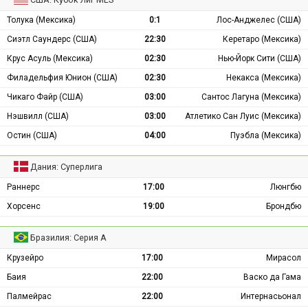
Толука (Мексика)
0:1
Лос-Анджелес (США)
Сиэтл Саундерс (США)
22:30
Керетаро (Мексика)
Крус Асуль (Мексика)
02:30
Нью-Йорк Сити (США)
Филадельфия Юнион (США)
02:30
Некакса (Мексика)
Чикаго Файр (США)
03:00
Сантос Лагуна (Мексика)
Нэшвилл (США)
03:00
Атлетико Сан Луис (Мексика)
Остин (США)
04:00
Пуэбла (Мексика)
Дания: Суперлига
Раннерс
17:00
Люнгбю
Хорсенс
19:00
Брондбю
Бразилия: Серия А
Крузейро
17:00
Мирасол
Баия
22:00
Васко да Гама
Палмейрас
22:00
Интернасьонал