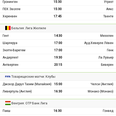
Гронинген
15:30
Утрехт
ПЕК Зволле
15:30
Аякс
Херенвен
17:45
Твенте
Бельгия: Лига Жюпиле
Гент
14:30
Мехелен
Шарлеруа
17:00
Ауд-Хеверле Лёвен
Зюлте-Варегем
17:00
Генк
Андерлехт
19:30
Ла Лувьер
Антверпен
20:15
Беверен
Товарищеские матчи: Клубы
Джохор Дарул Тазим (Малайзия)
15:00
Челси (Англия)
Ливерпуль (Англия)
16:30
Монако (Монако)
Венгрия: ОТР Банк Лига
Пакш
16:30
Гонвед