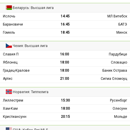
Беларусь: Высшая лига
Ислочь
14:45
МЛ Витебск
Барановичи
16:45
БАТЭ
Гомель
18:45
Минск
Чехия: Высшая лига
Славия П
16:00
Пардубице
Яблонец
18:00
Словацко
Градец-Кралове
18:00
Баник Острава
Артис
21:00
Сигма Оломоуц
Норвегия: Типпелига
Лиллестрем
15:30
Русенборг
Хам-Кам
18:00
Олесунн
Кристиансунн
20:15
Мольде
США: Кубок Лиг MLS