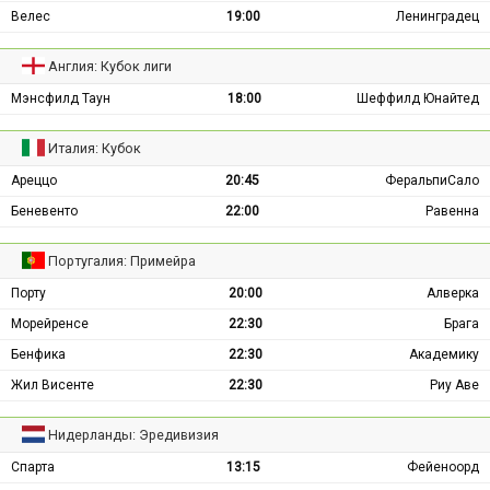
Велес
19:00
Ленинградец
Англия: Кубок лиги
Мэнсфилд Таун
18:00
Шеффилд Юнайтед
Италия: Кубок
Ареццо
20:45
ФеральпиСало
Беневенто
22:00
Равенна
Португалия: Примейра
Порту
20:00
Алверка
Морейренсе
22:30
Брага
Бенфика
22:30
Академику
Жил Висенте
22:30
Риу Аве
Нидерланды: Эредивизия
Спарта
13:15
Фейеноорд