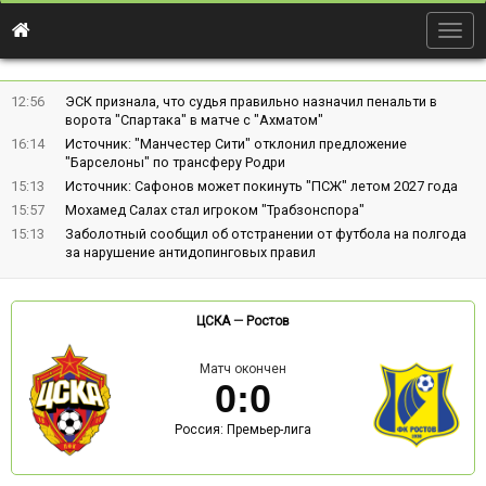
Togg
navig
12:56
ЭСК признала, что судья правильно назначил пенальти в
ворота "Спартака" в матче с "Ахматом"
16:14
Источник: "Манчестер Сити" отклонил предложение
"Барселоны" по трансферу Родри
15:13
Источник: Сафонов может покинуть "ПСЖ" летом 2027 года
15:57
Мохамед Салах стал игроком "Трабзонспора"
15:13
Заболотный сообщил об отстранении от футбола на полгода
за нарушение антидопинговых правил
ЦСКА
—
Ростов
Матч окончен
0
:
0
Россия: Премьер-лига