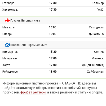
Гётеборг
17:30
Кальмар
Хальмстад
17:30
ГАИС
Грузия: Высшая лига
Мешахте
16:00
Самгурали
Спаэри
19:00
Динамо Тб
Шотландия: Премьер-лига
Килмарнок
15:30
Селтик
Мазервелл
17:00
Фалкирк
Хартс
17:00
Данди Юнайтед
Рейнджерс
18:00
Хайберниан
Информационный партнёр проекта — СТАВКА ТВ: здесь вы
найдёте аналитику и обзоры спортивных событий, конкурсы
прогнозов,
фрибет Беттери
, а также рейтинги и статьи о спорте.