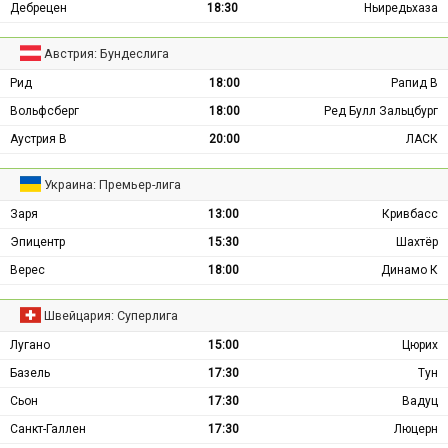
Дебрецен
18:30
Ньиредьхаза
Австрия: Бундеслига
Рид
18:00
Рапид В
Вольфсберг
18:00
Ред Булл Зальцбург
Аустрия В
20:00
ЛАСК
Украина: Премьер-лига
Заря
13:00
Кривбасс
Эпицентр
15:30
Шахтёр
Верес
18:00
Динамо К
Швейцария: Суперлига
Лугано
15:00
Цюрих
Базель
17:30
Тун
Сьон
17:30
Вадуц
Санкт-Галлен
17:30
Люцерн