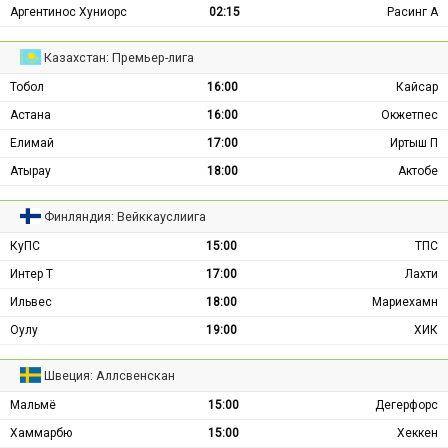
Аргентинос Хуниорс
02:15
Расинг А
Казахстан: Премьер-лига
Тобол
16:00
Кайсар
Астана
16:00
Окжетпес
Елимай
17:00
Иртыш П
Атырау
18:00
Актобе
Финляндия: Вейккауслиига
КуПС
15:00
ТПС
Интер Т
17:00
Лахти
Ильвес
18:00
Мариехамн
Оулу
19:00
ХИК
Швеция: Аллсвенскан
Мальмё
15:00
Дегерфорс
Хаммарбю
15:00
Хеккен