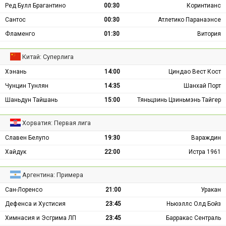
Ред Булл Брагантино
00:30
Коринтианс
Сантос
00:30
Атлетико Паранаэнсе
Фламенго
01:30
Витория
Китай: Суперлига
Хэнань
14:00
Циндао Вест Кост
Чунцин Тунлян
14:35
Шанхай Порт
Шаньдун Тайшань
15:00
Тяньцзинь Цзиньмэнь Тайгер
Хорватия: Первая лига
Славен Белупо
19:30
Вараждин
Хайдук
22:00
Истра 1961
Аргентина: Примера
Сан-Лоренсо
21:00
Уракан
Дефенса и Хустисия
23:45
Ньюэллс Олд Бойз
Химнасия и Эсгрима ЛП
23:45
Барракас Сентраль