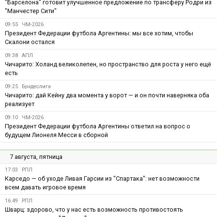
"Барселона" готовит улучшенное предложение по трансферу Родри из
"Манчестер Сити"
09:55
ЧМ-2026
Президент Федерации футбола Аргентины: мы все хотим, чтобы
Скалони остался
09:38
АПЛ
Чичарито: Холанд великолепен, но пространство для роста у него ещё
есть
09:25
Бундеслига
Чичарито: дай Кейну два момента у ворот — и он почти наверняка оба
реализует
09:10
ЧМ-2026
Президент Федерации футбола Аргентины ответил на вопрос о
будущем Лионеля Месси в сборной
7 августа, пятница
17:03
РПЛ
Карседо — об уходе Ливая Гарсии из "Спартака": нет возможности
всем давать игровое время
16:49
РПЛ
Шварц: здорово, что у нас есть возможность противостоять