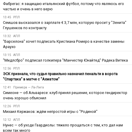
Фабрегас: я защищаю итальянский футбол, потому что являюсь его
частью и очень в него верю
13:45
РПЛ
Семшов высказался о зарплате € 3,7 млн, которую просит у "Зенита"
Глушенков по контракту
13:32
АПЛ
"Барселона" хочет подписать Кристиана Ромеро в качестве замены
Араухо
13:15
АПЛ
"Мидлсбро" подписал голкипера "Манчестер Юнайтед" Радека Витека
12:56
РПЛ
ЭСК признала, что судья правильно назначил пенальти в ворота
"Спартака" в матче с "Ахматом"
12:41
Примера — Ла-Лига
Симеоне — об Альваресе: клуб принял решение, которое гендиректор
очень хорошо объяснил
12:26
РПЛ
Михаил Кержаков: ждём непростой игры с "Родиной"
12:12
АПЛ
Нунес — об уходе Гвардиолы: тяжело прощаться с тем, кто дал нам
всем так много