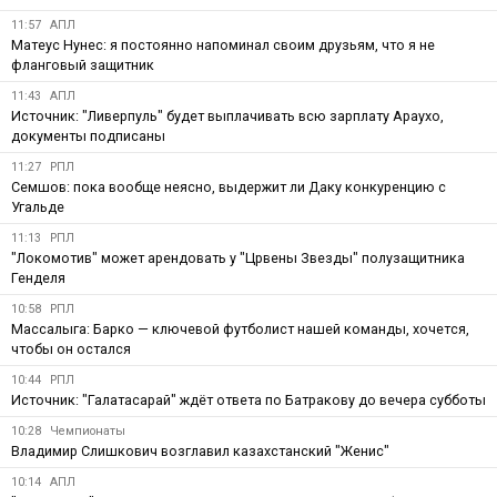
11:57
АПЛ
Матеус Нунес: я постоянно напоминал своим друзьям, что я не
фланговый защитник
11:43
АПЛ
Источник: "Ливерпуль" будет выплачивать всю зарплату Араухо,
документы подписаны
11:27
РПЛ
Семшов: пока вообще неясно, выдержит ли Даку конкуренцию с
Угальде
11:13
РПЛ
"Локомотив" может арендовать у "Црвены Звезды" полузащитника
Генделя
10:58
РПЛ
Массалыга: Барко — ключевой футболист нашей команды, хочется,
чтобы он остался
10:44
РПЛ
Источник: "Галатасарай" ждёт ответа по Батракову до вечера субботы
10:28
Чемпионаты
Владимир Слишкович возглавил казахстанский "Женис"
10:14
АПЛ