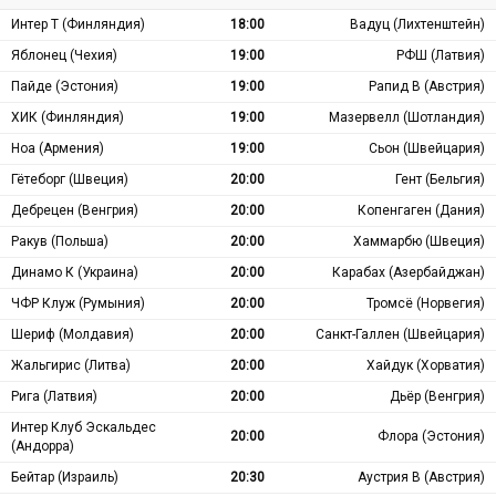
Интер Т (Финляндия)
18:00
Вадуц (Лихтенштейн)
Яблонец (Чехия)
19:00
РФШ (Латвия)
Пайде (Эстония)
19:00
Рапид В (Австрия)
ХИК (Финляндия)
19:00
Мазервелл (Шотландия)
Ноа (Армения)
19:00
Сьон (Швейцария)
Гётеборг (Швеция)
20:00
Гент (Бельгия)
Дебрецен (Венгрия)
20:00
Копенгаген (Дания)
Ракув (Польша)
20:00
Хаммарбю (Швеция)
Динамо К (Украина)
20:00
Карабах (Азербайджан)
ЧФР Клуж (Румыния)
20:00
Тромсё (Норвегия)
Шериф (Молдавия)
20:00
Санкт-Галлен (Швейцария)
Жальгирис (Литва)
20:00
Хайдук (Хорватия)
Рига (Латвия)
20:00
Дьёр (Венгрия)
Интер Клуб Эскальдес
20:00
Флора (Эстония)
(Андорра)
Бейтар (Израиль)
20:30
Аустрия В (Австрия)