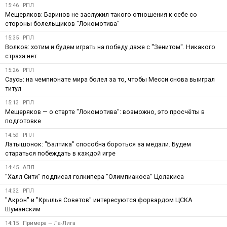
15:46
РПЛ
Мещеряков: Баринов не заслужил такого отношения к себе со
стороны болельщиков "Локомотива"
15:35
РПЛ
Волков: хотим и будем играть на победу даже с "Зенитом". Никакого
страха нет
15:26
РПЛ
Саусь: на чемпионате мира болел за то, чтобы Месси снова выиграл
титул
15:13
РПЛ
Мещеряков — о старте "Локомотива": возможно, это просчёты в
подготовке
14:59
РПЛ
Латышонок: "Балтика" способна бороться за медали. Будем
стараться побеждать в каждой игре
14:45
АПЛ
"Халл Сити" подписал голкипера "Олимпиакоса" Цолакиса
14:32
РПЛ
"Акрон" и "Крылья Советов" интересуются форвардом ЦСКА
Шуманским
14:15
Примера — Ла-Лига