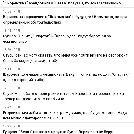
"Фиорентина" арендовала у "Реала" полузащитника Мастантуоно
13:58
РПЛ
Баринов: возвращение в "Локомотив" в будущем? Возможно, но при
определённых обстоятельствах
13:44
РПЛ
Бубнов: "Зенит", "Спартак" и "Краснодар" будут бороться за
чемпионство
13:29
РПЛ
Саусь: сейчас могу сказать, что меня уже почти ничего не беспокоит.
Спасибо медицинскому штабу
13:14
РПЛ
Шаронов: для нашего чемпионата Даку — топ-нападающий. "Спартак"
сделал хороший выбор
12:56
РПЛ
Саусь — о работе с тренерским штабом Карседо: интересно, когда
тренер внедряет что-то необычное
12:42
РПЛ
Егорычев: мы идём от игры к игре — думаю, всё будет хорошо. Надо
немножко адаптироваться к РПЛ
12:28
РПЛ
Гурцкая: "Зенит" пытается продать Луиса Энрике, но не берут