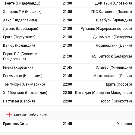
Твенте (Нидерланды)
21:00
ДАК 1904 (Словакия)
Хапоэль Т-А (Израиль)
21:00
ГКС Катовице (Польша)
Аякс (Нидерланды)
21:00
Шелбурн (Ирландия)
Лугано (Швейцария)
21:30
Рунавик (Фарерские острова)
Брага (Португалия)
21:30
Динамо Мн (Беларусь)
Валюр (Исландия)
21:30
Норшелланн (Дания)
Борац Б-Л (Босния и
21:30
МЛ Витебск (Беларусь)
Герцеговина)
Риека (Хорватия)
21:45
Ильвес (Финляндия)
Богемианс (Ирландия)
21:45
Мидтьюлланн (Дания)
Тре Фиори (Сан-Марино)
22:00
Дрита (Косово)
Хайберниан (Шотландия)
22:00
Шкендия (Северная Македония)
Партизан (Сербия)
22:00
Тобол (Казахстан)
Англия: Кубок лиги
Бристоль Сити
21:45
Уолсолл