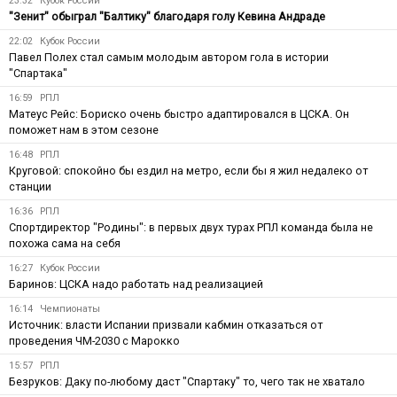
23:32
Кубок России
"Зенит" обыграл "Балтику" благодаря голу Кевина Андраде
22:02
Кубок России
Павел Полех стал самым молодым автором гола в истории
"Спартака"
16:59
РПЛ
Матеус Рейс: Бориско очень быстро адаптировался в ЦСКА. Он
поможет нам в этом сезоне
16:48
РПЛ
Круговой: спокойно бы ездил на метро, если бы я жил недалеко от
станции
16:36
РПЛ
Спортдиректор "Родины": в первых двух турах РПЛ команда была не
похожа сама на себя
16:27
Кубок России
Баринов: ЦСКА надо работать над реализацией
16:14
Чемпионаты
Источник: власти Испании призвали кабмин отказаться от
проведения ЧМ-2030 с Марокко
15:57
РПЛ
Безруков: Даку по-любому даст "Спартаку" то, чего так не хватало