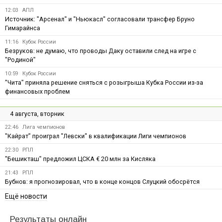
12:03
АПЛ
Источник: "Арсенал" и "Ньюкасл" согласовали трансфер Бруно
Гимарайнса
11:16
Кубок России
Безруков: не думаю, что проводы Даку оставили след на игре с
"Родиной"
10:59
Кубок России
"Чита" приняла решение сняться с розыгрыша Кубка России из-за
финансовых проблем
4 августа, вторник
22:46
Лига чемпионов
"Кайрат" проиграл "Левски" в квалификации Лиги чемпионов
22:30
РПЛ
"Бешикташ" предложил ЦСКА € 20 млн за Кисляка
21:43
РПЛ
Бубнов: я прогнозировал, что в конце концов Слуцкий обосрётся
Ещё новости
Результаты онлайн