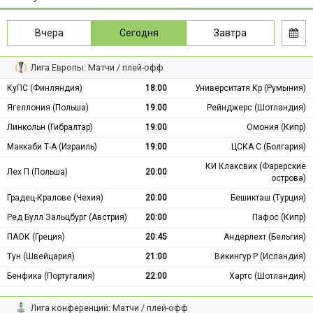
Вчера
Сегодня
Завтра
Лига Европы: Матчи / плей-офф
КуПС (Финляндия)
18:00
Университатя Кр (Румыния)
Ягеллония (Польша)
19:00
Рейнджерс (Шотландия)
Линкольн (Гибралтар)
19:00
Омония (Кипр)
Маккаби Т-А (Израиль)
19:00
ЦСКА С (Болгария)
КИ Клаксвик (Фарерские
Лех П (Польша)
20:00
острова)
Градец-Кралове (Чехия)
20:00
Бешикташ (Турция)
Ред Булл Зальцбург (Австрия)
20:00
Пафос (Кипр)
ПАОК (Греция)
20:45
Андерлехт (Бельгия)
Тун (Швейцария)
21:00
Викингур Р (Исландия)
Бенфика (Португалия)
22:00
Хартс (Шотландия)
Лига конференций: Матчи / плей-офф