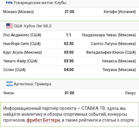
Товарищеские матчи: Клубы
Монако (Монако)
21:00
Хетафе (Испания)
США: Кубок Лиг MLS
Лос-Анджелес (США)
1:1
Гвадалахара Чивас (Мексика)
Нью-Йорк Сити (США)
02:30
Сантос Лагуна (Мексика)
Крус Асуль (Мексика)
03:00
Филадельфия Юнион (США)
Чикаго Файр (США)
03:30
Некакса (Мексика)
Остин (США)
04:00
Тихуана (Мексика)
Аргентина: Примера
Унион
01:00
Ланус
Информационный партнёр проекта — СТАВКА ТВ: здесь вы
найдёте аналитику и обзоры спортивных событий, конкурсы
прогнозов,
фрибет Беттери
, а также рейтинги и статьи о спорте.