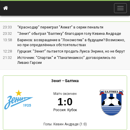
Togg
navig
23:33
"Краснодар" переиграл "Ахмат" в серии пенальти
23:32
"Зенит" обыграл "Балтику" благодаря голу Кевина Андраде
13:58
Баринов: возвращение в "Локомотив" в будущем? Возможно,
но при определённых обстоятельствах
12:28
Гурцкая: "Зенит" пытается продать Луиса Энрике, но не берут
21:32
Источник: "Спартак" и "Панатинаикос" договорились по
Ливаю Гарсии
Зенит
—
Балтика
Матч окончен
1
:
0
Россия: Кубок
Голы: Кевин Андраде (1:0)