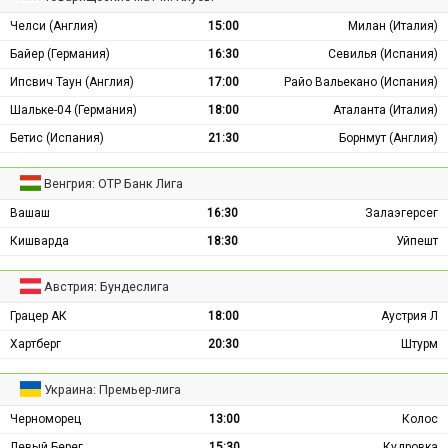
Челси (Англия)
15:00
Милан (Италия)
Байер (Германия)
16:30
Севилья (Испания)
Ипсвич Таун (Англия)
17:00
Райо Вальекано (Испания)
Шальке-04 (Германия)
18:00
Аталанта (Италия)
Бетис (Испания)
21:30
Борнмут (Англия)
Венгрия: ОТР Банк Лига
Вашаш
16:30
Залаэгерсег
Кишварда
18:30
Уйпешт
Австрия: Бундеслига
Грацер АК
18:00
Аустрия Л
Хартберг
20:30
Штурм
Украина: Премьер-лига
Черноморец
13:00
Колос
Левый Берег
15:30
Кудровка