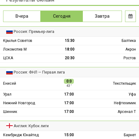
Вчера
Сегодня
Завтра
Россия: Премьер-лига
Крылья Советов
15:30
Балтика
Локомотив М
18:00
Акрон
ЦСКА
20:30
Ростов
Россия: ФНЛ — Первая лига
0:0
Енисей
Текстильщик
43 ′
Урал
17:00
Уфа
Нижний Новгород
17:00
Нефтехимик
Шинник
17:00
Арсенал Т
Англия: Кубок лиги
Кембридж Юнайтед
15:00
Барнет