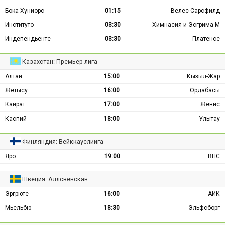
Бока Хуниорс
01:15
Велес Сарсфилд
Институто
03:30
Химнасия и Эсгрима М
Индепендьенте
03:30
Платенсе
Казахстан: Премьер-лига
Алтай
15:00
Кызыл-Жар
Жетысу
16:00
Ордабасы
Кайрат
17:00
Женис
Каспий
18:00
Улытау
Финляндия: Вейккауслиига
Яро
19:00
ВПС
Швеция: Аллсвенскан
Эргрюте
16:00
АИК
Мьельбю
18:30
Эльфсборг