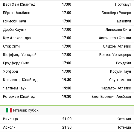
Вест Хэм Юнайтед
17:00
Портсмут
Бёртон Альбион
17:00
Блэкберн Роверс
Гримсби Таун
17:00
Блэкпул
Дерби Каунти
17:00
Линкольн Сити
Кру Александра
17:00
Аккрингтон Стэнли
Сток Сити
17:00
Олдхэм Атлетик
Шеффилд Уэнсдей
17:00
Болтон Уондерерс
Брэдфорд Сити
17:00
Рочдейл
Уотфорд
17:00
Кроули Таун
Колчестер Юнайтед
19:30
Саутгемптон
Челтнем Таун
19:30
Чарльтон Атлетик
Ротерхэм Юнайтед
19:30
Вест Бромвич Альбион
Италия: Кубок
Виченца
21:00
Катания
Асколи
21:30
Потенца