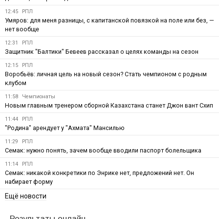
12:45
РПЛ
Умяров: для меня разницы, с капитанской повязкой на поле или без, —
нет вообще
12:31
РПЛ
Защитник "Балтики" Бевеев рассказал о целях команды на сезон
12:15
РПЛ
Воробьёв: личная цель на новый сезон? Стать чемпионом с родным
клубом
11:58
Чемпионаты
Новым главным тренером сборной Казахстана станет Джон вант Схип
11:44
РПЛ
"Родина" арендует у "Ахмата" Мансилью
11:29
РПЛ
Семак: нужно понять, зачем вообще вводили паспорт болельщика
11:14
РПЛ
Семак: никакой конкретики по Энрике нет, предложений нет. Он
набирает форму
Ещё новости
Результаты онлайн