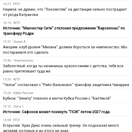
16:27
РПЛ
Наумов: не думаю, что "Локомотив" на дистанции сильно пострадает
от ухода Батракова
16:14
АПЛ
Источник: "Манчестер Сити" отклонил предложение "Барселоны" по
трансферу Родри
15:57
Серия А
Аморим: клуб уровня "Милана" должен бороться за чемпионство. Мы
постараемся это сделать
15:46
Чемпионаты
Заболотный: когда ты начинаешь красно-синим с детства, тебя все
равно притягивает туда же
15:35
АПЛ
"Челси" согласовал с "Райо Вальекано" трансфер защитника Чаварриа
15:26
Кубок России
Бубнов: "Зениту" повезло в матче Кубка России с "Балтикой"
15:13
Лига 1
Источник: Сафонов может покинуть "ПСЖ" летом 2027 года
13:00
РПЛ
Егорычев: Хуан Диас очень сильный тренер. Он подсказал много
деталей, которые я до этого не знал