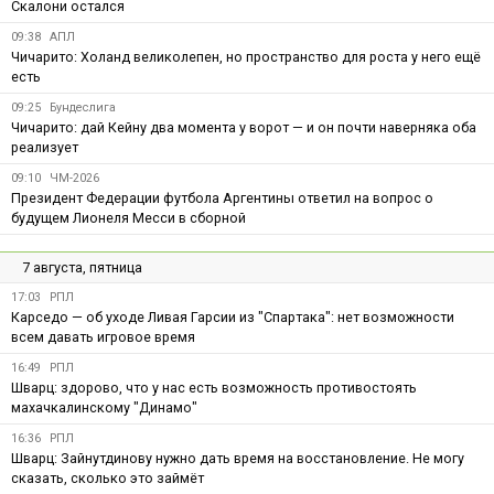
Скалони остался
09:38
АПЛ
Чичарито: Холанд великолепен, но пространство для роста у него ещё
есть
09:25
Бундеслига
Чичарито: дай Кейну два момента у ворот — и он почти наверняка оба
реализует
09:10
ЧМ-2026
Президент Федерации футбола Аргентины ответил на вопрос о
будущем Лионеля Месси в сборной
7 августа, пятница
17:03
РПЛ
Карседо — об уходе Ливая Гарсии из "Спартака": нет возможности
всем давать игровое время
16:49
РПЛ
Шварц: здорово, что у нас есть возможность противостоять
махачкалинскому "Динамо"
16:36
РПЛ
Шварц: Зайнутдинову нужно дать время на восстановление. Не могу
сказать, сколько это займёт