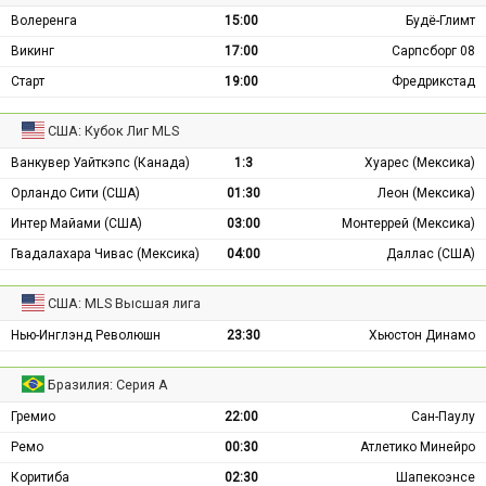
Волеренга
15:00
Будё-Глимт
Викинг
17:00
Сарпсборг 08
Старт
19:00
Фредрикстад
США: Кубок Лиг MLS
Ванкувер Уайткэпс (Канада)
1:3
Хуарес (Мексика)
Орландо Сити (США)
01:30
Леон (Мексика)
Интер Майами (США)
03:00
Монтеррей (Мексика)
Гвадалахара Чивас (Мексика)
04:00
Даллас (США)
США: MLS Высшая лига
Нью-Инглэнд Революшн
23:30
Хьюстон Динамо
Бразилия: Серия А
Гремио
22:00
Сан-Паулу
Ремо
00:30
Атлетико Минейро
Коритиба
02:30
Шапекоэнсе