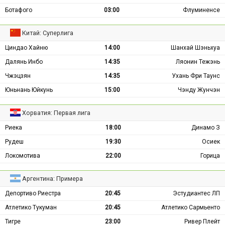
Ботафого
03:00
Флуминенсе
Китай: Суперлига
Циндао Хайню
14:00
Шанхай Шэньхуа
Далянь Инбо
14:35
Ляонин Тежэнь
Чжэцзян
14:35
Ухань Фри Таунс
Юньнань Юйкунь
15:00
Чэнду Жунчэн
Хорватия: Первая лига
Риека
18:00
Динамо З
Рудеш
19:30
Осиек
Локомотива
22:00
Горица
Аргентина: Примера
Депортиво Риестра
20:45
Эстудиантес ЛП
Атлетико Тукуман
20:45
Атлетико Сармьенто
Тигре
23:00
Ривер Плейт