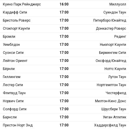
Куинз Парк Рейнджерс
16:00
Миллуолл
Кардифф Сити
17:00
Суиндон Таун
Бристоль Роверс
17:00
Питерборо Юнайтед
Стокпорт Каунти
17:00
Донкастер Роверс
Бромли
17:00
Рединг
Уимблдон
17:00
Ньюпорт Каунти
Суонси Сити
17:00
Бирмингем Сити
Лейтон Ориент
17:00
Оксфорд Юнайтед
Бёрнли
17:00
Ноттс Каунти
Гиллингем
17:00
Лутон Таун
Лестер Сити
17:00
Нортгемптон Таун
Флитвуд Таун
17:00
Честерфилд
Норвич Сити
17:00
Милтон-Кинс Донс
Солфорд Сити
17:00
Шрусбери Таун
Барнсли
17:00
Уиган Атлетик
Престон Норт Энд
17:00
Хаддерсфилд Таун