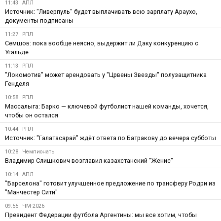
11:43
АПЛ
Источник: "Ливерпуль" будет выплачивать всю зарплату Араухо,
документы подписаны
11:27
РПЛ
Семшов: пока вообще неясно, выдержит ли Даку конкуренцию с
Угальде
11:13
РПЛ
"Локомотив" может арендовать у "Црвены Звезды" полузащитника
Генделя
10:58
РПЛ
Массалыга: Барко — ключевой футболист нашей команды, хочется,
чтобы он остался
10:44
РПЛ
Источник: "Галатасарай" ждёт ответа по Батракову до вечера субботы
10:28
Чемпионаты
Владимир Слишкович возглавил казахстанский "Женис"
10:14
АПЛ
"Барселона" готовит улучшенное предложение по трансферу Родри из
"Манчестер Сити"
09:55
ЧМ-2026
Президент Федерации футбола Аргентины: мы все хотим, чтобы