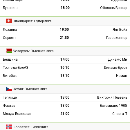
Буковина
18:00
Оболонь-Бровар
Швейцария: Суперлига
Лозанна
19:00
Янг Бойз
Серветт
21:30
Грассхоппер
Беларусь: Высшая лига
Белшина
14:00
Динамо Мн
Торпедо-БелАЗ
16:10
Динамо-Брест
Витебск
18:10
Неман
Чехия: Высшая лига
Теплице
18:00
Виктория Пльзень
Фастав
18:00
Богемианс 1905
Млада-Болеслав
21:00
Спарта П
Норвегия: Типпелига