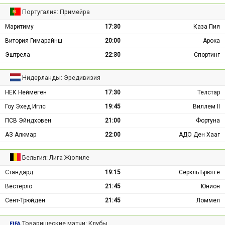
Португалия: Примейра
Маритиму
17:30
Каза Пия
Витория Гимарайнш
20:00
Арока
Эштрела
22:30
Спортинг
Нидерланды: Эредивизия
НЕК Неймеген
17:30
Телстар
Гоу Эхед Иглс
19:45
Виллем II
ПСВ Эйндховен
21:00
Фортуна
АЗ Алкмар
22:00
АДО Ден Хааг
Бельгия: Лига Жюпиле
Стандард
19:15
Серкль Брюгге
Вестерло
21:45
Юнион
Сент-Трюйден
21:45
Ломмел
Товарищеские матчи: Клубы