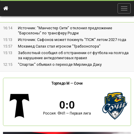
Togg
navig
16:14
Источник: "Манчестер Сити" отклонил предложение
"Барселоны" по трансферу Родри
15:13
Источник: Сафонов может покинуть "ПСЖ" летом 2027 года
15:57
Мохамед Салах стал игроком "Трабзонспора"
15:13
Заболотный сообщил об отстранении от футбола на полгода
за нарушение антидопинговых правил
12:15
"Спартак" объявил о переходе Мирлинда Даку
Торпедо М
—
Сочи
0
:
0
Россия: ФНЛ — Первая лига