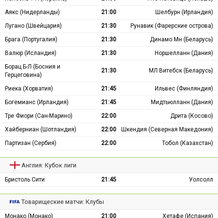
Аякс (Нидерланды)
21:00
Шелбурн (Ирландия)
Лугано (Швейцария)
21:30
Рунавик (Фарерские острова)
Брага (Португалия)
21:30
Динамо Мн (Беларусь)
Валюр (Исландия)
21:30
Норшелланн (Дания)
Борац Б-Л (Босния и
21:30
МЛ Витебск (Беларусь)
Герцеговина)
Риека (Хорватия)
21:45
Ильвес (Финляндия)
Богемианс (Ирландия)
21:45
Мидтьюлланн (Дания)
Тре Фиори (Сан-Марино)
22:00
Дрита (Косово)
Хайберниан (Шотландия)
22:00
Шкендия (Северная Македония)
Партизан (Сербия)
22:00
Тобол (Казахстан)
Англия: Кубок лиги
Бристоль Сити
21:45
Уолсолл
Товарищеские матчи: Клубы
Монако (Монако)
21:00
Хетафе (Испания)