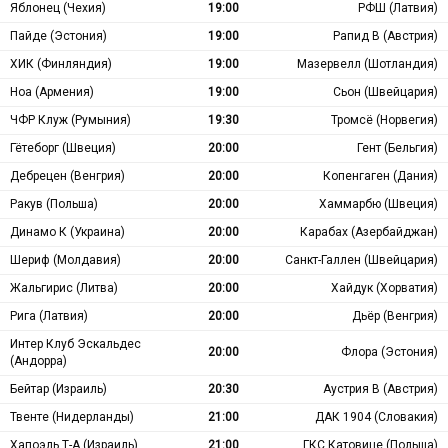
Яблонец (Чехия)
19:00
РФШ (Латвия)
Пайде (Эстония)
19:00
Рапид В (Австрия)
ХИК (Финляндия)
19:00
Мазервелл (Шотландия)
Ноа (Армения)
19:00
Сьон (Швейцария)
ЧФР Клуж (Румыния)
19:30
Тромсё (Норвегия)
Гётеборг (Швеция)
20:00
Гент (Бельгия)
Дебрецен (Венгрия)
20:00
Копенгаген (Дания)
Ракув (Польша)
20:00
Хаммарбю (Швеция)
Динамо К (Украина)
20:00
Карабах (Азербайджан)
Шериф (Молдавия)
20:00
Санкт-Галлен (Швейцария)
Жальгирис (Литва)
20:00
Хайдук (Хорватия)
Рига (Латвия)
20:00
Дьёр (Венгрия)
Интер Клуб Эскальдес
20:00
Флора (Эстония)
(Андорра)
Бейтар (Израиль)
20:30
Аустрия В (Австрия)
Твенте (Нидерланды)
21:00
ДАК 1904 (Словакия)
Хапоэль Т-А (Израиль)
21:00
ГКС Катовице (Польша)