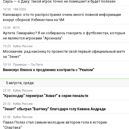
Саусь — о Даку: такой игрок точно не помешает и будет полезен
10:55
ЧМ-2026
Каннаваро: кто-то распространил очень много ложной информации
вокруг сборной Узбекистана на ЧМ
10:39
АПЛ
Артета: Гимарайнс? Я не собираюсь говорить о футболистах, которые
не являются игроками "Арсенала"
10:25
Кубок России
Москвичёв: рад наконец-то провести свой первый официальный матч
за "Зенит"
10:10
Примера — Ла-Лига
Винисиус близок к продлению контракта с "Реалом"
5 августа, среда
23:33
Кубок России
"Краснодар" переиграл "Ахмат" в серии пенальти
23:32
Кубок России
"Зенит" обыграл "Балтику" благодаря голу Кевина Андраде
22:02
Кубок России
Павел Полех стал самым молодым автором гола в истории
"Спартака"