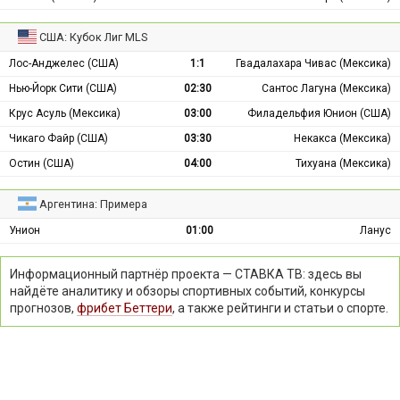
США: Кубок Лиг MLS
Лос-Анджелес (США)
1:1
Гвадалахара Чивас (Мексика)
Нью-Йорк Сити (США)
02:30
Сантос Лагуна (Мексика)
Крус Асуль (Мексика)
03:00
Филадельфия Юнион (США)
Чикаго Файр (США)
03:30
Некакса (Мексика)
Остин (США)
04:00
Тихуана (Мексика)
Аргентина: Примера
Унион
01:00
Ланус
Информационный партнёр проекта — СТАВКА ТВ: здесь вы
найдёте аналитику и обзоры спортивных событий, конкурсы
прогнозов,
фрибет Беттери
, а также рейтинги и статьи о спорте.