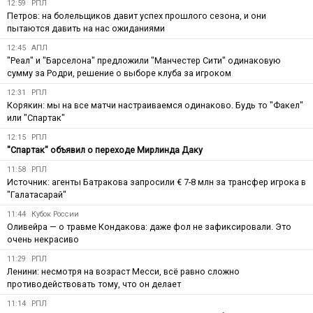
12:59
РПЛ
Петров: на болельщиков давит успех прошлого сезона, и они
пытаются давить на нас ожиданиями
12:45
АПЛ
"Реал" и "Барселона" предложили "Манчестер Сити" одинаковую
сумму за Родри, решение о выборе клуба за игроком
12:31
РПЛ
Корякин: мы на все матчи настраиваемся одинаково. Будь то "Факел"
или "Спартак"
12:15
РПЛ
"Спартак" объявил о переходе Мирлинда Даку
11:58
РПЛ
Источник: агенты Батракова запросили € 7-8 млн за трансфер игрока в
"Галатасарай"
11:44
Кубок России
Оливейра — о травме Кондакова: даже фол не зафиксировали. Это
очень некрасиво
11:29
РПЛ
Ленини: несмотря на возраст Месси, всё равно сложно
противодействовать тому, что он делает
11:14
РПЛ