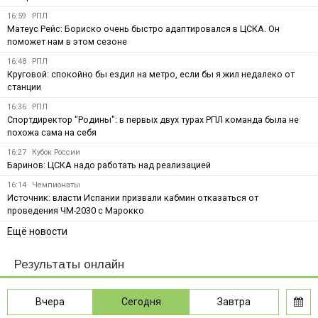
16:59
РПЛ
Матеус Рейс: Бориско очень быстро адаптировался в ЦСКА. Он
поможет нам в этом сезоне
16:48
РПЛ
Круговой: спокойно бы ездил на метро, если бы я жил недалеко от
станции
16:36
РПЛ
Спортдиректор "Родины": в первых двух турах РПЛ команда была не
похожа сама на себя
16:27
Кубок России
Баринов: ЦСКА надо работать над реализацией
16:14
Чемпионаты
Источник: власти Испании призвали кабмин отказаться от
проведения ЧМ-2030 с Марокко
Ещё новости
Результаты онлайн
Вчера
Сегодня
Завтра