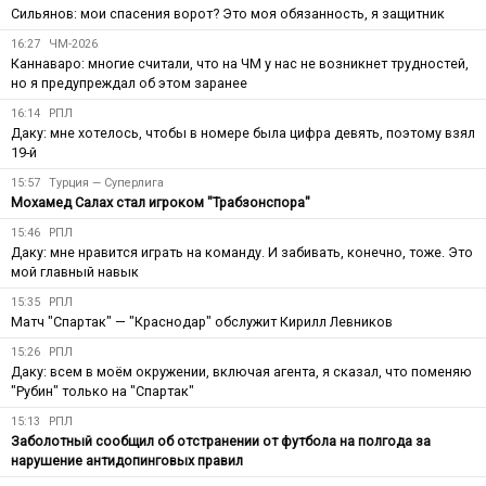
Сильянов: мои спасения ворот? Это моя обязанность, я защитник
16:27
ЧМ-2026
Каннаваро: многие считали, что на ЧМ у нас не возникнет трудностей,
но я предупреждал об этом заранее
16:14
РПЛ
Даку: мне хотелось, чтобы в номере была цифра девять, поэтому взял
19-й
15:57
Турция — Суперлига
Мохамед Салах стал игроком "Трабзонспора"
15:46
РПЛ
Даку: мне нравится играть на команду. И забивать, конечно, тоже. Это
мой главный навык
15:35
РПЛ
Матч "Спартак" — "Краснодар" обслужит Кирилл Левников
15:26
РПЛ
Даку: всем в моём окружении, включая агента, я сказал, что поменяю
"Рубин" только на "Спартак"
15:13
РПЛ
Заболотный сообщил об отстранении от футбола на полгода за
нарушение антидопинговых правил