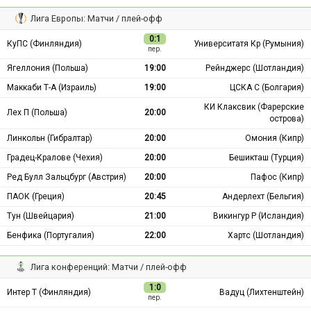
Лига Европы: Матчи / плей-офф
0:1
КуПС (Финляндия)
Университатя Кр (Румыния)
пер.
Ягеллония (Польша)
19:00
Рейнджерс (Шотландия)
Маккаби Т-А (Израиль)
19:00
ЦСКА С (Болгария)
КИ Клаксвик (Фарерские
Лех П (Польша)
20:00
острова)
Линкольн (Гибралтар)
20:00
Омония (Кипр)
Градец-Кралове (Чехия)
20:00
Бешикташ (Турция)
Ред Булл Зальцбург (Австрия)
20:00
Пафос (Кипр)
ПАОК (Греция)
20:45
Андерлехт (Бельгия)
Тун (Швейцария)
21:00
Викингур Р (Исландия)
Бенфика (Португалия)
22:00
Хартс (Шотландия)
Лига конференций: Матчи / плей-офф
1:0
Интер Т (Финляндия)
Вадуц (Лихтенштейн)
пер.