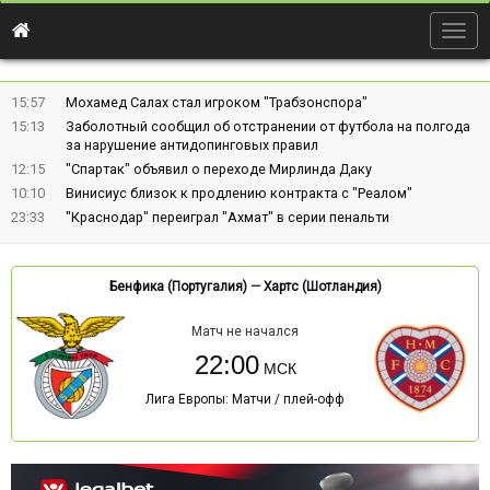
Togg
navig
15:57
Мохамед Салах стал игроком "Трабзонспора"
15:13
Заболотный сообщил об отстранении от футбола на полгода
за нарушение антидопинговых правил
12:15
"Спартак" объявил о переходе Мирлинда Даку
10:10
Винисиус близок к продлению контракта с "Реалом"
23:33
"Краснодар" переиграл "Ахмат" в серии пенальти
Бенфика (Португалия)
—
Хартс (Шотландия)
Матч не начался
22:00
Лига Европы: Матчи / плей-офф