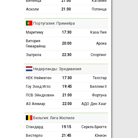
Виченца
21:00
Катания
Асколи
21:30
Потенца
Португалия: Примейра
Маритиму
17:30
Каза Пия
Витория
20:00
Арока
Гимарайнш
Эштрела
22:30
Спортинг
Нидерланды: Эредивизия
НЕК Неймеген
17:30
Телстар
Гоу Эхед Иглс
19:45
Виллем II
ПСВ Эйндховен
21:00
Фортуна
АЗ Алкмар
22:00
АДО Ден Хааг
Бельгия: Лига Жюпиле
Стандард
19:15
Серкль Брюгге
Вестерло
21:45
Юнион