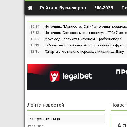
Рейтинг букмекеров
ЧМ-2026
Р
16:14
Источник: "Манчестер Сити" отклонил предлож
15:13
Источник: Сафонов может покинуть "ПСЖ" лето
15:57
Мохамед Салах стал игроком "Трабзонспора"
15:13
Заболотный сообщил об отстранении от футбол
12:15
"Спартак" объявил о переходе Мирлинда Даку
Лента новостей
Новост
7 августа, пятница
Ал
17:03
РПЛ