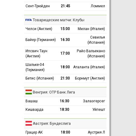
Сент-Трюйден
21:45
Ломмел
Товарищеские матчи: Клубы
Челси (Англия)
15:00
Милан (Италия)
Севилья
Байер (Германия)
16:30
(Испания)
Ипсвич Таун
Райо Вальекано
17:00
(Англия)
(Испания)
Шальке-04
18:00
Аталанта (Италия)
(Германия)
Бетис (Испания)
21:30
Борнмут (Англия)
Венгрия: ОТР Банк Лига
Вашаш
16:30
Залаэгерсег
Кишварда
18:30
Уйпешт
Австрия: Бундеслига
Грацер АК
18:00
Аустрия Л