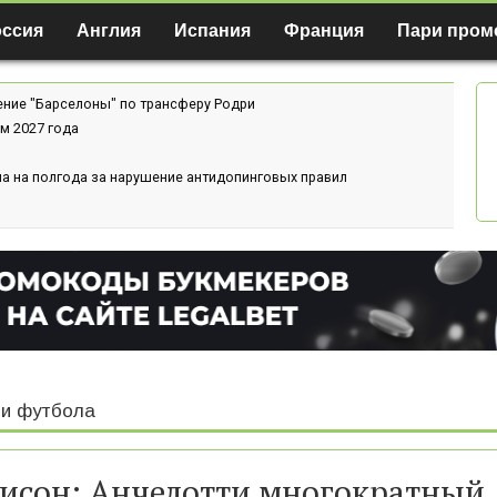
оссия
Англия
Испания
Франция
Пари пром
ение "Барселоны" по трансферу Родри
м 2027 года
а на полгода за нарушение антидопинговых правил
и футбола
исон: Анчелотти многократный