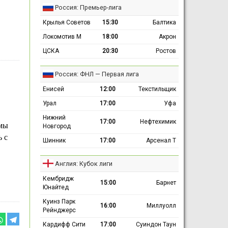
Россия: Премьер-лига
Крылья Советов
15:30
Балтика
Локомотив М
18:00
Акрон
ЦСКА
20:30
Ростов
Россия: ФНЛ — Первая лига
Енисей
12:00
Текстильщик
Урал
17:00
Уфа
Нижний
17:00
Нефтехимик
 мы
Новгород
ь с
Шинник
17:00
Арсенал Т
Англия: Кубок лиги
Кембридж
15:00
Барнет
Юнайтед
Куинз Парк
16:00
Миллуолл
Рейнджерс
Кардифф Сити
17:00
Суиндон Таун