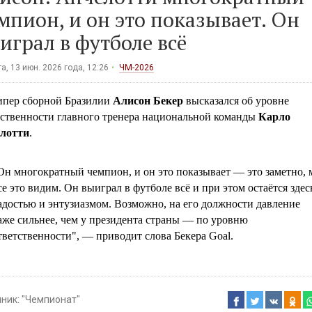
мпион, и он это показывает. Он
играл в футболе всё
а, 13 июн. 2026 года, 12:26
ЧМ-2026
ипер сборной Бразилии
Алисон Бекер
высказался об уровне
тственности главного тренера национальной команды
Карло
лотти
.
Он многократный чемпион, и он это показывает — это заметно,
се это видим. Он выиграл в футболе всё и при этом остаётся здес
адостью и энтузиазмом. Возможно, на его должности давление
аже сильнее, чем у президента страны — по уровню
тветственности", — приводит слова Бекера Goal.
чник:
"Чемпионат"