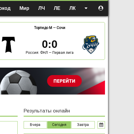
окод
Мир
ЛЧ
ЛЕ
ЛК
Торпедо М
—
Сочи
0
:
0
Россия: ФНЛ — Первая лига
Результаты онлайн
Вчера
Сегодня
Завтра