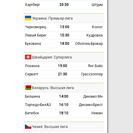
Хартберг
20:30
Штурм
Украина: Премьер-лига
Черноморец
13:00
Колос
Левый Берег
15:30
Кудровка
Буковина
18:00
Оболонь-Бровар
Швейцария: Суперлига
Лозанна
19:00
Янг Бойз
Серветт
21:30
Грассхоппер
Беларусь: Высшая лига
Белшина
14:00
Динамо Мн
Торпедо-БелАЗ
16:10
Динамо-Брест
Витебск
18:10
Неман
Чехия: Высшая лига