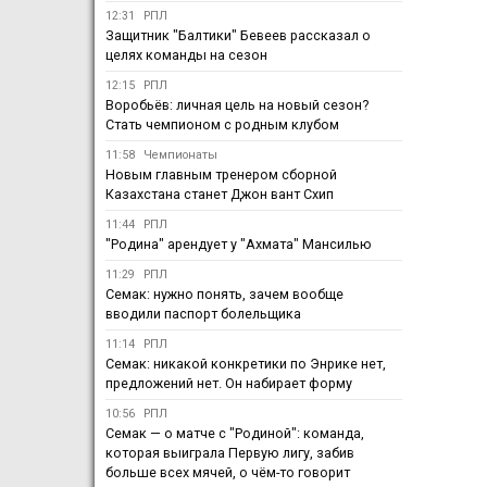
12:31
РПЛ
Защитник "Балтики" Бевеев рассказал о
целях команды на сезон
12:15
РПЛ
Воробьёв: личная цель на новый сезон?
Стать чемпионом с родным клубом
11:58
Чемпионаты
Новым главным тренером сборной
Казахстана станет Джон вант Схип
11:44
РПЛ
"Родина" арендует у "Ахмата" Мансилью
11:29
РПЛ
Семак: нужно понять, зачем вообще
вводили паспорт болельщика
11:14
РПЛ
Семак: никакой конкретики по Энрике нет,
предложений нет. Он набирает форму
10:56
РПЛ
Семак — о матче с "Родиной": команда,
которая выиграла Первую лигу, забив
больше всех мячей, о чём-то говорит