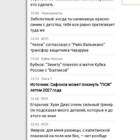
это сделать
15:46
Чемпионаты
Заболотный: когда ты начинаешь красно-
синим с детства, тебя все равно притягивает
туда же
15:35
АПЛ
"Челси" согласовал с "Райо Вальекано"
трансфер защитника Чаварриа
15:26
Кубок России
Бубнов: "Зениту" повезло в матче Кубка
России с "Балтикой"
15:13
Лига 1
Источник: Сафонов может покинуть "ПСЖ"
летом 2027 года
13:00
РПЛ
Егорычев: Хуан Диас очень сильный тренер.
Он подсказал много деталей, которые я до
этого не знал
12:45
РПЛ
Умяров: для меня разницы, с капитанской
повязкой на поле или без, — нет вообще