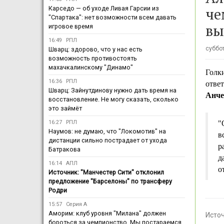
че
Карседо — об уходе Ливая Гарсии из
"Спартака": нет возможности всем давать
вы
игровое время
16:49
РПЛ
суббот
Шварц: здорово, что у нас есть
возможность противостоять
махачкалинскому "Динамо"
Голк
16:36
РПЛ
отве
Шварц: Зайнутдинову нужно дать время на
Анче
восстановление. Не могу сказать, сколько
это займёт
16:27
РПЛ
"
Наумов: не думаю, что "Локомотив" на
в
дистанции сильно пострадает от ухода
р
Батракова
д
16:14
АПЛ
о
Источник: "Манчестер Сити" отклонил
предложение "Барселоны" по трансферу
Родри
15:57
Серия А
Аморим: клуб уровня "Милана" должен
Исто
бороться за чемпионство. Мы постараемся