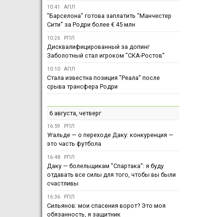
10:41
АПЛ
"Барселона" готова заплатить "Манчестер
Сити" за Родри более € 45 млн
10:26
РПЛ
Дисквалифицированный за допинг
Заболотный стал игроком "СКА-Ростов"
10:10
АПЛ
Стала известна позиция "Реала" после
срыва трансфера Родри
6 августа, четверг
16:59
РПЛ
Угальде — о переходе Даку: конкуренция —
это часть футбола
16:48
РПЛ
Даку — болельщикам "Спартака": я буду
отдавать все силы для того, чтобы вы были
счастливы
16:36
РПЛ
Сильянов: мои спасения ворот? Это моя
обязанность, я защитник