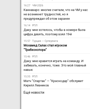
16:27
ЧМ-2026
Каннаваро: многие считали, что на ЧМ у нас
не возникнет трудностей, но я
предупреждал об этом заранее
16:14
РПЛ
Даку: мне хотелось, чтобы в номере была
цифра девять, поэтому взял 19-й
15:57
Турция — Суперлига
Мохамед Салах стал игроком
"Трабзонспора"
15:46
РПЛ
Даку: мне нравится играть на команду. И
забивать, конечно, тоже. Это мой главный
навык
15:35
РПЛ
Матч "Спартак" — "Краснодар" обслужит
Кирилл Левников
Ещё новости