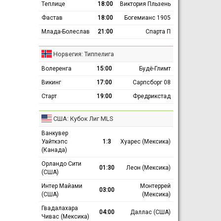
Теплице
18:00
Виктория Пльзень
Фастав
18:00
Богемианс 1905
Млада-Болеслав
21:00
Спарта П
Норвегия: Типпелига
Волеренга
15:00
Будё-Глимт
Викинг
17:00
Сарпсборг 08
Старт
19:00
Фредрикстад
США: Кубок Лиг MLS
Ванкувер
Уайткэпс
1:3
Хуарес (Мексика)
(Канада)
Орландо Сити
01:30
Леон (Мексика)
(США)
Интер Майами
Монтеррей
03:00
(США)
(Мексика)
Гвадалахара
04:00
Даллас (США)
Чивас (Мексика)