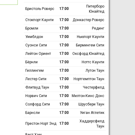
Питерборо
Бристоль Роверс
17:00
Юнайтед
Стокпорт Каунти
17:00
Донкастер Роверс
Бромли
17:00
Рединг
Уимблдон
17:00
Ньюпорт Каунти
Суонси Сити
17:00
Бирмингем Сити
Лейтон Ориент
17:00
Оксфорд Юнайтед
Бёрнли
17:00
Ноттс Каунти
Гиллингем
17:00
Лутон Таун
Лестер Сити
17:00
Нортгемптон Таун
Флитвуд Таун
17:00
Честерфилд
Норвич Сити
17:00
Милтон-Кинс Донс
Солфорд Сити
17:00
Шрусбери Таун
Барнсли
17:00
Уиган Атлетик
Хаддерсфилд
Престон Норт Энд
17:00
Таун
Вест Хэм