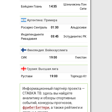
Шэньчжэнь Пэн
Бэйцзин Гоань
14:35
Сити
Аргентина: Примера
Росарио Сентраль
01:30
Альдосиви
Индепендьенте
03:45
Эстудиантес РК
Ривадавия
Финляндия: Вейккауслиига
СИК
19:00
Гнистан
Грузия: Высшая лига
Рустави
19:00
Торпедо Кт
Информационный партнёр проекта —
СТАВКА ТВ: здесь вы найдёте
аналитику и обзоры спортивных
событий, конкурсы прогнозов,
фрибет Беттери
, а также рейтинги и