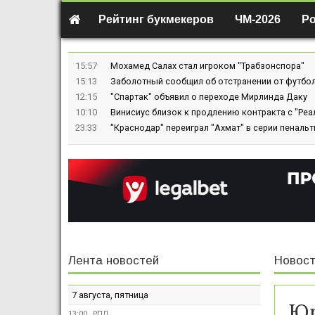
Рейтинг букмекеров
ЧМ-2026
Р
15:57
Мохамед Салах стал игроком "Трабзонспора"
15:13
Заболотный сообщил об отстранении от футбол
12:15
"Спартак" объявил о переходе Мирлинда Даку
10:10
Винисиус близок к продлению контракта с "Реа
23:33
"Краснодар" переиграл "Ахмат" в серии пенальт
Лента новостей
Новост
7 августа, пятница
Юр
13:00
РПЛ