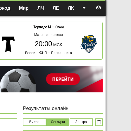
окод
Мир
ЛЧ
ЛЕ
ЛК
Торпедо М
—
Сочи
Матч не начался
20:00
Россия: ФНЛ — Первая лига
Результаты онлайн
Вчера
Сегодня
Завтра