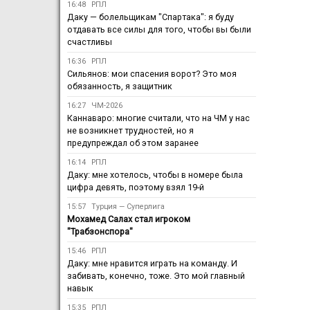
16:48
РПЛ
Даку — болельщикам "Спартака": я буду
отдавать все силы для того, чтобы вы были
счастливы
16:36
РПЛ
Сильянов: мои спасения ворот? Это моя
обязанность, я защитник
16:27
ЧМ-2026
Каннаваро: многие считали, что на ЧМ у нас
не возникнет трудностей, но я
предупреждал об этом заранее
16:14
РПЛ
Даку: мне хотелось, чтобы в номере была
цифра девять, поэтому взял 19-й
15:57
Турция — Суперлига
Мохамед Салах стал игроком
"Трабзонспора"
15:46
РПЛ
Даку: мне нравится играть на команду. И
забивать, конечно, тоже. Это мой главный
навык
15:35
РПЛ