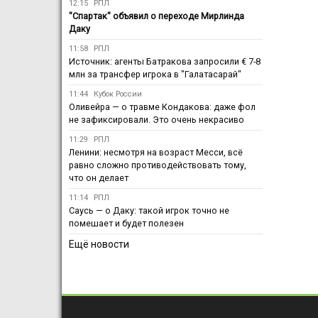
12:15
РПЛ
"Спартак" объявил о переходе Мирлинда
Даку
11:58
РПЛ
Источник: агенты Батракова запросили € 7-8
млн за трансфер игрока в "Галатасарай"
11:44
Кубок России
Оливейра — о травме Кондакова: даже фол
не зафиксировали. Это очень некрасиво
11:29
РПЛ
Ленини: несмотря на возраст Месси, всё
равно сложно противодействовать тому,
что он делает
11:14
РПЛ
Саусь — о Даку: такой игрок точно не
помешает и будет полезен
Ещё новости