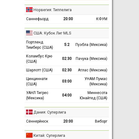
Норвегия: Типпелига
Саннефьорд
20:00
КФУМ
США: Кубок Лиг MLS
Портленд
5:2
Пуэбла (Мексика)
Тимберс (США)
Коламбус Крю
02:30
Пачука (Мексика)
(США)
Шарлотт (США)
02:30
Атлас (Мексика)
Цинциннати
УНАМ Пумас
03:00
(США)
(Мексика)
УАНЛ Тигрес
Миннесота
04:00
(Мексика)
Юнайтед (США)
Дания: Суперлига
Сённерйюск
20:00
Виборг
Китай: Суперлига