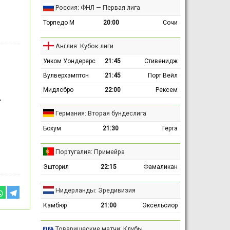
Россия: ФНЛ — Первая лига
Торпедо М
20:00
Сочи
Англия: Кубок лиги
Уиком Уондерерс
21:45
Стивенидж
Вулверхэмптон
21:45
Порт Вейл
Мидлсбро
22:00
Рексем
.
Германия: Вторая бундеслига
Бохум
21:30
Герта
Португалия: Примейра
Эшторил
22:15
Фамаликан
Нидерланды: Эредивизия
Камбюр
21:00
Эксельсиор
Товарищеские матчи: Клубы