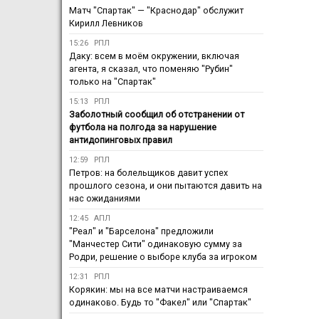
Матч "Спартак" — "Краснодар" обслужит
Кирилл Левников
15:26
РПЛ
Даку: всем в моём окружении, включая
агента, я сказал, что поменяю "Рубин"
только на "Спартак"
15:13
РПЛ
Заболотный сообщил об отстранении от
футбола на полгода за нарушение
антидопинговых правил
12:59
РПЛ
Петров: на болельщиков давит успех
прошлого сезона, и они пытаются давить на
нас ожиданиями
12:45
АПЛ
"Реал" и "Барселона" предложили
"Манчестер Сити" одинаковую сумму за
Родри, решение о выборе клуба за игроком
12:31
РПЛ
Корякин: мы на все матчи настраиваемся
одинаково. Будь то "Факел" или "Спартак"