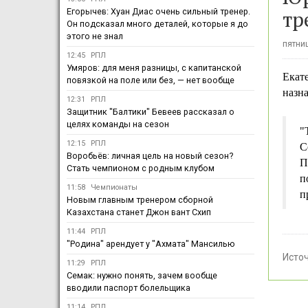
тр
Егорычев: Хуан Диас очень сильный тренер.
Он подсказал много деталей, которые я до
этого не знал
пятниц
12:45
РПЛ
Умяров: для меня разницы, с капитанской
Екат
повязкой на поле или без, — нет вообще
назн
12:31
РПЛ
Защитник "Балтики" Бевеев рассказал о
целях команды на сезон
"
12:15
РПЛ
С
Воробьёв: личная цель на новый сезон?
П
Стать чемпионом с родным клубом
п
11:58
Чемпионаты
п
Новым главным тренером сборной
Казахстана станет Джон вант Схип
11:44
РПЛ
"Родина" арендует у "Ахмата" Мансилью
Исто
11:29
РПЛ
Семак: нужно понять, зачем вообще
вводили паспорт болельщика
11:14
РПЛ