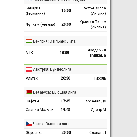
Бавария
Астон Вилла
15:00
(Германия)
(Англия)
Кристал Пэлас
Фулхэм (Англия)
20:00
(Англия)
Венгрия: ОТР Банк Лига
Академия
МТК
18:30
Пушкаша
Австрия: Бундеслига
Альтах
20:30
Тироль
Беларусь: Высшая лига
Нафтан
17:45
Арсенал Дз
Славия-Мозырь
19:45
Днепр М
Чехия: Высшая лига
Зброёвка
20:00
Слован Л