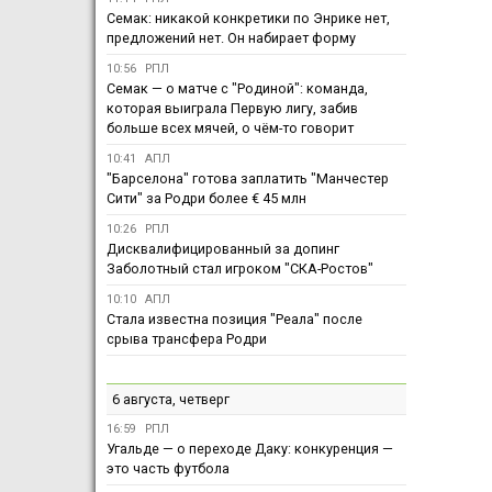
Семак: никакой конкретики по Энрике нет,
предложений нет. Он набирает форму
10:56
РПЛ
Семак — о матче с "Родиной": команда,
которая выиграла Первую лигу, забив
больше всех мячей, о чём-то говорит
10:41
АПЛ
"Барселона" готова заплатить "Манчестер
Сити" за Родри более € 45 млн
10:26
РПЛ
Дисквалифицированный за допинг
Заболотный стал игроком "СКА-Ростов"
10:10
АПЛ
Стала известна позиция "Реала" после
срыва трансфера Родри
6 августа, четверг
16:59
РПЛ
Угальде — о переходе Даку: конкуренция —
это часть футбола