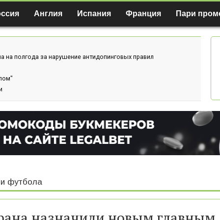
оссия
Англия
Испания
Франция
Пари пром
а на полгода за нарушение антидопинговых правил
лом"
и
и футбола
ана назначили новым главным