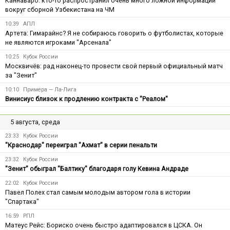
Каннаваро: кто-то распространил очень много ложной информации
вокруг сборной Узбекистана на ЧМ
10:39
АПЛ
Артета: Гимарайнс? Я не собираюсь говорить о футболистах, которые
не являются игроками "Арсенала"
10:25
Кубок России
Москвичёв: рад наконец-то провести свой первый официальный матч
за "Зенит"
10:10
Примера — Ла-Лига
Винисиус близок к продлению контракта с "Реалом"
5 августа, среда
23:33
Кубок России
"Краснодар" переиграл "Ахмат" в серии пенальти
23:32
Кубок России
"Зенит" обыграл "Балтику" благодаря голу Кевина Андраде
22:02
Кубок России
Павел Полех стал самым молодым автором гола в истории
"Спартака"
16:59
РПЛ
Матеус Рейс: Бориско очень быстро адаптировался в ЦСКА. Он