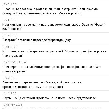
12:45
АПЛ
"Реал" и "Барселона" предложили "Манчестер Сити" одинаковую
сумму за Родри, решение о выборе клуба за игроком
12:31
РПЛ
Корякин: мы на все матчи настраиваемся одинаково. Будь то "Факел"
или "Спартак"
12:15
РПЛ
"Спартак" объявил о переходе Мирлинда Даку
11:58
РПЛ
Источник: агенты Батракова запросили € 7-8 млн за трансфер игрока в
"Галатасарай"
11:44
Кубок России
Оливейра — о травме Кондакова: даже фол не зафиксировали. Это
очень некрасиво
11:29
РПЛ
Ленини: несмотря на возраст Месси, всё равно сложно
противодействовать тому, что он делает
11:14
РПЛ
Саусь — о Даку: такой игрок точно не помешает и будет полезен
10:55
ЧМ-2026