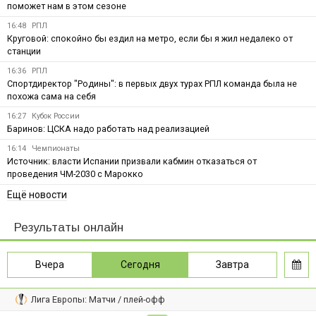
поможет нам в этом сезоне
16:48
РПЛ
Круговой: спокойно бы ездил на метро, если бы я жил недалеко от
станции
16:36
РПЛ
Спортдиректор "Родины": в первых двух турах РПЛ команда была не
похожа сама на себя
16:27
Кубок России
Баринов: ЦСКА надо работать над реализацией
16:14
Чемпионаты
Источник: власти Испании призвали кабмин отказаться от
проведения ЧМ-2030 с Марокко
Ещё новости
Результаты онлайн
Вчера
Сегодня
Завтра
Лига Европы: Матчи / плей-офф