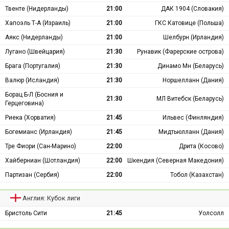
Твенте (Нидерланды)
21:00
ДАК 1904 (Словакия)
Хапоэль Т-А (Израиль)
21:00
ГКС Катовице (Польша)
Аякс (Нидерланды)
21:00
Шелбурн (Ирландия)
Лугано (Швейцария)
21:30
Рунавик (Фарерские острова)
Брага (Португалия)
21:30
Динамо Мн (Беларусь)
Валюр (Исландия)
21:30
Норшелланн (Дания)
Борац Б-Л (Босния и
21:30
МЛ Витебск (Беларусь)
Герцеговина)
Риека (Хорватия)
21:45
Ильвес (Финляндия)
Богемианс (Ирландия)
21:45
Мидтьюлланн (Дания)
Тре Фиори (Сан-Марино)
22:00
Дрита (Косово)
Хайберниан (Шотландия)
22:00
Шкендия (Северная Македония)
Партизан (Сербия)
22:00
Тобол (Казахстан)
Англия: Кубок лиги
Бристоль Сити
21:45
Уолсолл