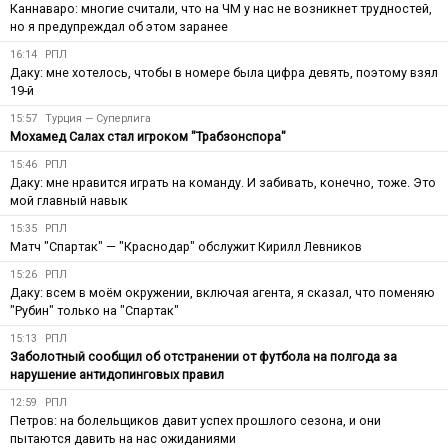
Каннаваро: многие считали, что на ЧМ у нас не возникнет трудностей,
но я предупреждал об этом заранее
16:14
РПЛ
Даку: мне хотелось, чтобы в номере была цифра девять, поэтому взял
19-й
15:57
Турция — Суперлига
Мохамед Салах стал игроком "Трабзонспора"
15:46
РПЛ
Даку: мне нравится играть на команду. И забивать, конечно, тоже. Это
мой главный навык
15:35
РПЛ
Матч "Спартак" — "Краснодар" обслужит Кирилл Левников
15:26
РПЛ
Даку: всем в моём окружении, включая агента, я сказал, что поменяю
"Рубин" только на "Спартак"
15:13
РПЛ
Заболотный сообщил об отстранении от футбола на полгода за
нарушение антидопинговых правил
12:59
РПЛ
Петров: на болельщиков давит успех прошлого сезона, и они
пытаются давить на нас ожиданиями