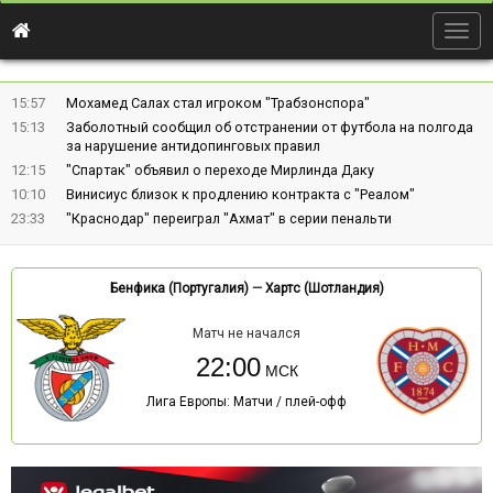
Togg
navig
15:57
Мохамед Салах стал игроком "Трабзонспора"
15:13
Заболотный сообщил об отстранении от футбола на полгода
за нарушение антидопинговых правил
12:15
"Спартак" объявил о переходе Мирлинда Даку
10:10
Винисиус близок к продлению контракта с "Реалом"
23:33
"Краснодар" переиграл "Ахмат" в серии пенальти
Бенфика (Португалия)
—
Хартс (Шотландия)
Матч не начался
22:00
Лига Европы: Матчи / плей-офф