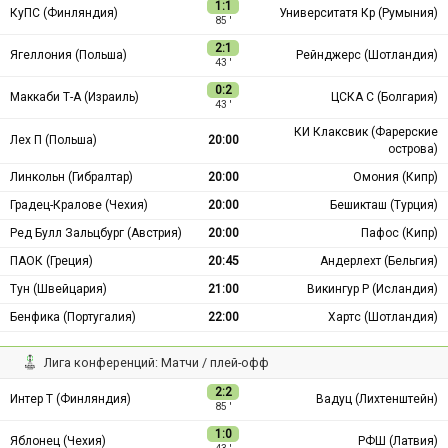
1:1
КуПС (Финляндия)
Университатя Кр (Румыния)
85 ′
2:1
Ягеллония (Польша)
Рейнджерс (Шотландия)
43 ′
0:2
Маккаби Т-А (Израиль)
ЦСКА С (Болгария)
43 ′
КИ Клаксвик (Фарерские
Лех П (Польша)
20:00
острова)
Линкольн (Гибралтар)
20:00
Омония (Кипр)
Градец-Кралове (Чехия)
20:00
Бешикташ (Турция)
Ред Булл Зальцбург (Австрия)
20:00
Пафос (Кипр)
ПАОК (Греция)
20:45
Андерлехт (Бельгия)
Тун (Швейцария)
21:00
Викингур Р (Исландия)
Бенфика (Португалия)
22:00
Хартс (Шотландия)
Лига конференций: Матчи / плей-офф
2:2
Интер Т (Финляндия)
Вадуц (Лихтенштейн)
85 ′
1:0
Яблонец (Чехия)
РФШ (Латвия)