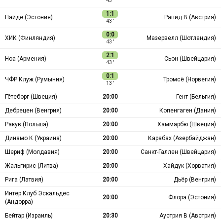
43 ′
1:1
Пайде (Эстония)
Рапид В (Австрия)
43 ′
0:0
ХИК (Финляндия)
Мазервелл (Шотландия)
43 ′
2:1
Ноа (Армения)
Сьон (Швейцария)
43 ′
0:1
ЧФР Клуж (Румыния)
Тромсё (Норвегия)
13 ′
Гётеборг (Швеция)
20:00
Гент (Бельгия)
Дебрецен (Венгрия)
20:00
Копенгаген (Дания)
Ракув (Польша)
20:00
Хаммарбю (Швеция)
Динамо К (Украина)
20:00
Карабах (Азербайджан)
Шериф (Молдавия)
20:00
Санкт-Галлен (Швейцария)
Жальгирис (Литва)
20:00
Хайдук (Хорватия)
Рига (Латвия)
20:00
Дьёр (Венгрия)
Интер Клуб Эскальдес
20:00
Флора (Эстония)
(Андорра)
Бейтар (Израиль)
20:30
Аустрия В (Австрия)