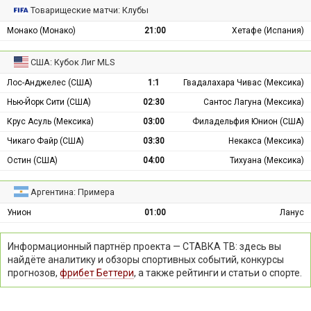
Товарищеские матчи: Клубы
Монако (Монако)
21:00
Хетафе (Испания)
США: Кубок Лиг MLS
Лос-Анджелес (США)
1:1
Гвадалахара Чивас (Мексика)
Нью-Йорк Сити (США)
02:30
Сантос Лагуна (Мексика)
Крус Асуль (Мексика)
03:00
Филадельфия Юнион (США)
Чикаго Файр (США)
03:30
Некакса (Мексика)
Остин (США)
04:00
Тихуана (Мексика)
Аргентина: Примера
Унион
01:00
Ланус
Информационный партнёр проекта — СТАВКА ТВ: здесь вы
найдёте аналитику и обзоры спортивных событий, конкурсы
прогнозов,
фрибет Беттери
, а также рейтинги и статьи о спорте.