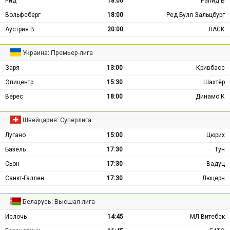
Рид
18:00
Рапид В
Вольфсберг
18:00
Ред Булл Зальцбург
Аустрия В
20:00
ЛАСК
Украина: Премьер-лига
Заря
13:00
Кривбасс
Эпицентр
15:30
Шахтёр
Верес
18:00
Динамо К
Швейцария: Суперлига
Лугано
15:00
Цюрих
Базель
17:30
Тун
Сьон
17:30
Вадуц
Санкт-Галлен
17:30
Люцерн
Беларусь: Высшая лига
Ислочь
14:45
МЛ Витебск