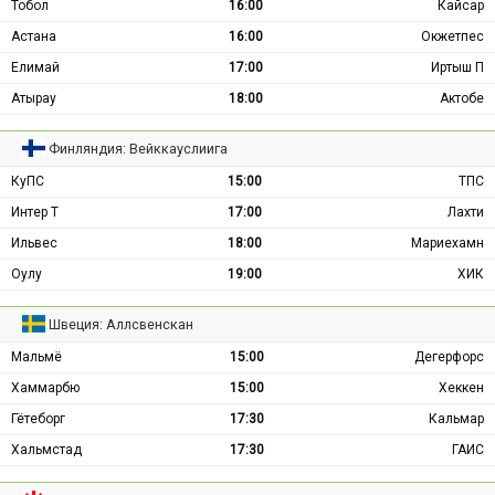
Тобол
16:00
Кайсар
Астана
16:00
Окжетпес
Елимай
17:00
Иртыш П
Атырау
18:00
Актобе
Финляндия: Вейккауслиига
КуПС
15:00
ТПС
Интер Т
17:00
Лахти
Ильвес
18:00
Мариехамн
Оулу
19:00
ХИК
Швеция: Аллсвенскан
Мальмё
15:00
Дегерфорс
Хаммарбю
15:00
Хеккен
Гётеборг
17:30
Кальмар
Хальмстад
17:30
ГАИС