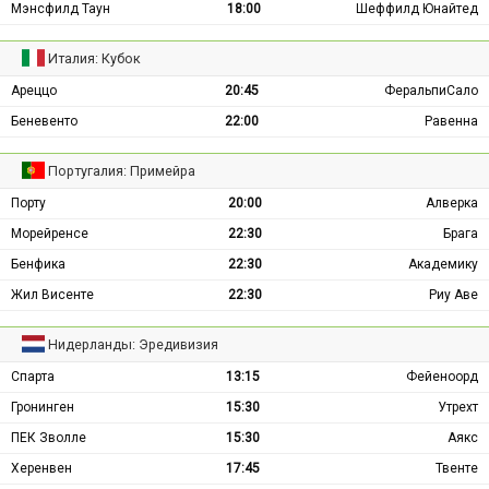
Мэнсфилд Таун
18:00
Шеффилд Юнайтед
Италия: Кубок
Ареццо
20:45
ФеральпиСало
Беневенто
22:00
Равенна
Португалия: Примейра
Порту
20:00
Алверка
Морейренсе
22:30
Брага
Бенфика
22:30
Академику
Жил Висенте
22:30
Риу Аве
Нидерланды: Эредивизия
Спарта
13:15
Фейеноорд
Гронинген
15:30
Утрехт
ПЕК Зволле
15:30
Аякс
Херенвен
17:45
Твенте