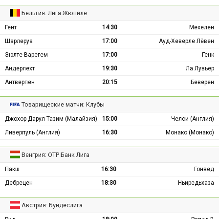
Бельгия: Лига Жюпиле
Гент
14:30
Мехелен
Шарлеруа
17:00
Ауд-Хеверле Лёвен
Зюлте-Варегем
17:00
Генк
Андерлехт
19:30
Ла Лувьер
Антверпен
20:15
Беверен
Товарищеские матчи: Клубы
Джохор Дарул Тазим (Малайзия)
15:00
Челси (Англия)
Ливерпуль (Англия)
16:30
Монако (Монако)
Венгрия: ОТР Банк Лига
Пакш
16:30
Гонвед
Дебрецен
18:30
Ньиредьхаза
Австрия: Бундеслига