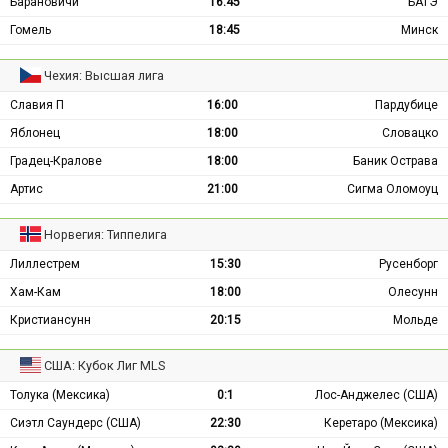
Барановичи
16:45
БАТЭ
Гомель
18:45
Минск
Чехия: Высшая лига
Славия П
16:00
Пардубице
Яблонец
18:00
Словацко
Градец-Кралове
18:00
Баник Острава
Артис
21:00
Сигма Оломоуц
Норвегия: Типпелига
Лиллестрем
15:30
Русенборг
Хам-Кам
18:00
Олесунн
Кристиансунн
20:15
Мольде
США: Кубок Лиг MLS
Толука (Мексика)
0:1
Лос-Анджелес (США)
Сиэтл Саундерс (США)
22:30
Керетаро (Мексика)