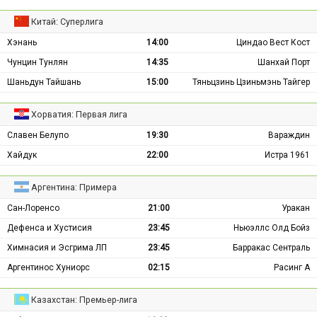
Китай: Суперлига
Хэнань
14:00
Циндао Вест Кост
Чунцин Тунлян
14:35
Шанхай Порт
Шаньдун Тайшань
15:00
Тяньцзинь Цзиньмэнь Тайгер
Хорватия: Первая лига
Славен Белупо
19:30
Вараждин
Хайдук
22:00
Истра 1961
Аргентина: Примера
Сан-Лоренсо
21:00
Уракан
Дефенса и Хустисия
23:45
Ньюэллс Олд Бойз
Химнасия и Эсгрима ЛП
23:45
Барракас Сентраль
Аргентинос Хуниорс
02:15
Расинг А
Казахстан: Премьер-лига