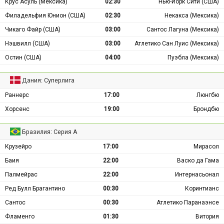
Крус Асуль (Мексика)
02:30
Нью-Йорк Сити (США)
Филадельфия Юнион (США)
02:30
Некакса (Мексика)
Чикаго Файр (США)
03:00
Сантос Лагуна (Мексика)
Нэшвилл (США)
03:00
Атлетико Сан Луис (Мексика)
Остин (США)
04:00
Пуэбла (Мексика)
Дания: Суперлига
Раннерс
17:00
Люнгбю
Хорсенс
19:00
Брондбю
Бразилия: Серия А
Крузейро
17:00
Мирасол
Баия
22:00
Васко да Гама
Палмейрас
22:00
Интернасьонал
Ред Булл Брагантино
00:30
Коринтианс
Сантос
00:30
Атлетико Паранаэнсе
Фламенго
01:30
Витория