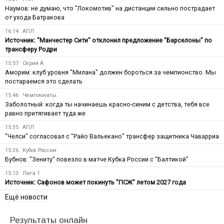
Наумов: не думаю, что "Локомотив" на дистанции сильно пострадает
от ухода Батракова
16:14
АПЛ
Источник: "Манчестер Сити" отклонил предложение "Барселоны" по
трансферу Родри
15:57
Серия А
Аморим: клуб уровня "Милана" должен бороться за чемпионство. Мы
постараемся это сделать
15:46
Чемпионаты
Заболотный: когда ты начинаешь красно-синим с детства, тебя все
равно притягивает туда же
15:35
АПЛ
"Челси" согласовал с "Райо Вальекано" трансфер защитника Чаварриа
15:26
Кубок России
Бубнов: "Зениту" повезло в матче Кубка России с "Балтикой"
15:13
Лига 1
Источник: Сафонов может покинуть "ПСЖ" летом 2027 года
Ещё новости
Результаты онлайн