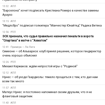
13:32
АПЛ
"Барселона" хочет подписать Кристиана Ромеро в качестве замены
Араухо
13:15
АПЛ
"Мидлсбро" подписал голкипера "Манчестер Юнайтед" Радека Витека
12:56
РПЛ
ЭСК признала, что судья правильно назначил пенальти в ворота
"Спартака" в матче с "Ахматом"
12:41
Примера — Ла-Лига
Симеоне — об Альваресе: клуб принял решение, которое гендиректор
очень хорошо объяснил
12:26
РПЛ
Михаил Кержаков: ждём непростой игры с "Родиной"
12:12
АПЛ
Нунес — об уходе Гвардиолы: тяжело прощаться с тем, кто дал нам
всем так много
11:57
АПЛ
Матеус Нунес: я постоянно напоминал своим друзьям, что я не
фланговый защитник
11:43
АПЛ