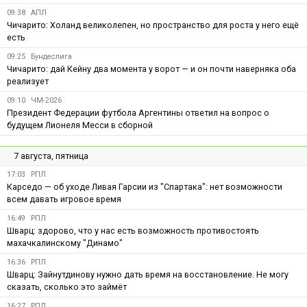
09:38
АПЛ
Чичарито: Холанд великолепен, но пространство для роста у него ещё
есть
09:25
Бундеслига
Чичарито: дай Кейну два момента у ворот — и он почти наверняка оба
реализует
09:10
ЧМ-2026
Президент Федерации футбола Аргентины ответил на вопрос о
будущем Лионеля Месси в сборной
7 августа, пятница
17:03
РПЛ
Карседо — об уходе Ливая Гарсии из "Спартака": нет возможности
всем давать игровое время
16:49
РПЛ
Шварц: здорово, что у нас есть возможность противостоять
махачкалинскому "Динамо"
16:36
РПЛ
Шварц: Зайнутдинову нужно дать время на восстановление. Не могу
сказать, сколько это займёт
16:27
РПЛ