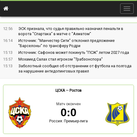
Togg
navig
12:56
ЭСК признала, что судья правильно назначил пенальти в
ворота "Спартака" в матче с "Ахматом"
16:14
Источник: "Манчестер Сити" отклонил предложение
"Барселоны" по трансферу Родри
15:13
Источник: Сафонов может покинуть "ПСЖ" летом 2027 года
15:57
Мохамед Салах стал игроком "Трабзонспора"
15:13
Заболотный сообщил об отстранении от футбола на полгода
за нарушение антидопинговых правил
ЦСКА
—
Ростов
Матч окончен
0
:
0
Россия: Премьер-лига