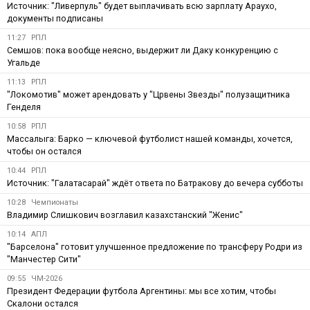
Источник: "Ливерпуль" будет выплачивать всю зарплату Араухо,
документы подписаны
11:27
РПЛ
Семшов: пока вообще неясно, выдержит ли Даку конкуренцию с
Угальде
11:13
РПЛ
"Локомотив" может арендовать у "Црвены Звезды" полузащитника
Генделя
10:58
РПЛ
Массалыга: Барко — ключевой футболист нашей команды, хочется,
чтобы он остался
10:44
РПЛ
Источник: "Галатасарай" ждёт ответа по Батракову до вечера субботы
10:28
Чемпионаты
Владимир Слишкович возглавил казахстанский "Женис"
10:14
АПЛ
"Барселона" готовит улучшенное предложение по трансферу Родри из
"Манчестер Сити"
09:55
ЧМ-2026
Президент Федерации футбола Аргентины: мы все хотим, чтобы
Скалони остался