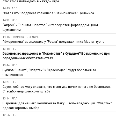
стараться побеждать в каждой игре
14:45
АПЛ
"Халл Сити" подписал голкипера "Олимпиакоса" Цолакиса
14:32
РПЛ
"Акрон" и "Крылья Советов" интересуются форвардом ЦСКА
Шуманским
14:15
Примера — Ла-Лига
"Фиорентина" арендовала у "Реала" полузащитника Мастантуоно
13:58
РПЛ
Баринов: возвращение в "Локомотив" в будущем? Возможно, но при
определённых обстоятельствах
13:44
РПЛ
Бубнов: "Зенит", "Спартак" и "Краснодар" будут бороться за
чемпионство
13:29
РПЛ
Саусь: сейчас могу сказать, что меня уже почти ничего не беспокоит.
Спасибо медицинскому штабу
13:14
РПЛ
Шаронов: для нашего чемпионата Даку — топ-нападающий. "Спартак"
сделал хороший выбор
12:56
РПЛ