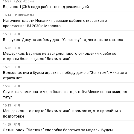
16:27
Кубок России
Баринов: ЦСКА надо работать над реализацией
16:14
Чемпионаты
Источник: власти Испании призвали кабмин отказаться от
проведения ЧМ-2030 с Марокко
15:57
РПЛ
Безруков: Даку по-любому даст "Спартаку" то, чего так не хватало
15:46
РПЛ
Мещеряков: Баринов не заслужил такого отношения к себе со
стороны болельщиков "Локомотива"
15:35
РПЛ
Волков: хотим и будем играть на победу даже с "Зенитом". Никакого
страха нет
15:26
РПЛ
Саусь: на чемпионате мира болел за то, чтобы Месси снова выиграл
титул
15:13
РПЛ
Мещеряков — о старте "Локомотива": возможно, это просчёты в
подготовке
14:59
РПЛ
Латышонок: "Балтика" способна бороться за медали. Будем