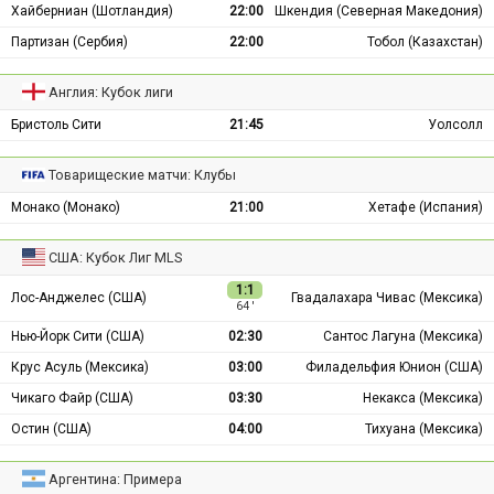
Хайберниан (Шотландия)
22:00
Шкендия (Северная Македония)
Партизан (Сербия)
22:00
Тобол (Казахстан)
Англия: Кубок лиги
Бристоль Сити
21:45
Уолсолл
Товарищеские матчи: Клубы
Монако (Монако)
21:00
Хетафе (Испания)
США: Кубок Лиг MLS
1:1
Лос-Анджелес (США)
Гвадалахара Чивас (Мексика)
64 ′
Нью-Йорк Сити (США)
02:30
Сантос Лагуна (Мексика)
Крус Асуль (Мексика)
03:00
Филадельфия Юнион (США)
Чикаго Файр (США)
03:30
Некакса (Мексика)
Остин (США)
04:00
Тихуана (Мексика)
Аргентина: Примера