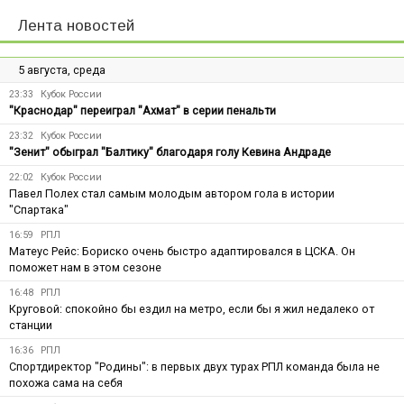
Лента новостей
5 августа, среда
23:33
Кубок России
"Краснодар" переиграл "Ахмат" в серии пенальти
23:32
Кубок России
"Зенит" обыграл "Балтику" благодаря голу Кевина Андраде
22:02
Кубок России
Павел Полех стал самым молодым автором гола в истории
"Спартака"
16:59
РПЛ
Матеус Рейс: Бориско очень быстро адаптировался в ЦСКА. Он
поможет нам в этом сезоне
16:48
РПЛ
Круговой: спокойно бы ездил на метро, если бы я жил недалеко от
станции
16:36
РПЛ
Спортдиректор "Родины": в первых двух турах РПЛ команда была не
похожа сама на себя