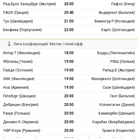
Ред Булл Зальцбург (Австрия)
20:00
Пафос (Кипр)
ПАОК (Греция)
20:45
Андерлехт (Бельгия)
Тун (Швейцария)
21:00
Викингур Р (Исландия)
Бенфика (Португалия)
22:00
Хартс (Шотландия)
Лига конференций: Матчи / плей-офф
Интер Т (Финляндия)
18:00
Вадуц (Лихтенштейн)
Яблонец (Чехия)
19:00
РФШ (Латвия)
Пайде (Эстония)
19:00
Рапид В (Австрия)
ХИК (Финляндия)
19:00
Мазервелл (Шотландия)
Ноа (Армения)
19:00
Сьон (Швейцария)
Гётеборг (Швеция)
20:00
Гент (Бельгия)
Дебрецен (Венгрия)
20:00
Копенгаген (Дания)
Ракув (Польша)
20:00
Хаммарбю (Швеция)
Динамо К (Украина)
20:00
Карабах (Азербайджан)
ЧФР Клуж (Румыния)
20:00
Тромсё (Норвегия)