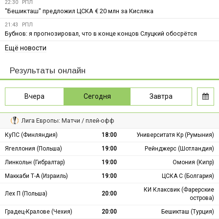
22:30
РПЛ
"Бешикташ" предложил ЦСКА € 20 млн за Кисляка
21:43
РПЛ
Бубнов: я прогнозировал, что в конце концов Слуцкий обосрётся
Ещё новости
Результаты онлайн
Вчера
Сегодня
Завтра
Лига Европы: Матчи / плей-офф
КуПС (Финляндия)
18:00
Университатя Кр (Румыния)
Ягеллония (Польша)
19:00
Рейнджерс (Шотландия)
Линкольн (Гибралтар)
19:00
Омония (Кипр)
Маккаби Т-А (Израиль)
19:00
ЦСКА С (Болгария)
КИ Клаксвик (Фарерские
Лех П (Польша)
20:00
острова)
Градец-Кралове (Чехия)
20:00
Бешикташ (Турция)