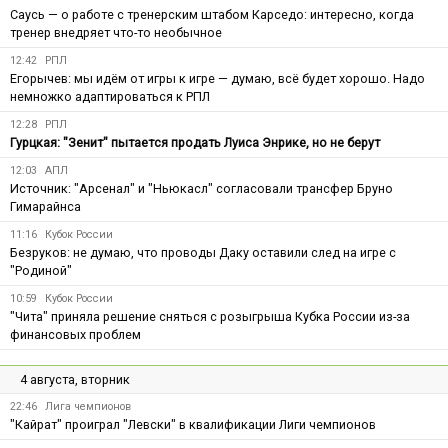
Саусь — о работе с тренерским штабом Карседо: интересно, когда
тренер внедряет что-то необычное
12:42
РПЛ
Егорычев: мы идём от игры к игре — думаю, всё будет хорошо. Надо
немножко адаптироваться к РПЛ
12:28
РПЛ
Гурцкая: "Зенит" пытается продать Луиса Энрике, но не берут
12:03
АПЛ
Источник: "Арсенал" и "Ньюкасл" согласовали трансфер Бруно
Гимарайнса
11:16
Кубок России
Безруков: не думаю, что проводы Даку оставили след на игре с
"Родиной"
10:59
Кубок России
"Чита" приняла решение сняться с розыгрыша Кубка России из-за
финансовых проблем
4 августа, вторник
22:46
Лига чемпионов
"Кайрат" проиграл "Левски" в квалификации Лиги чемпионов