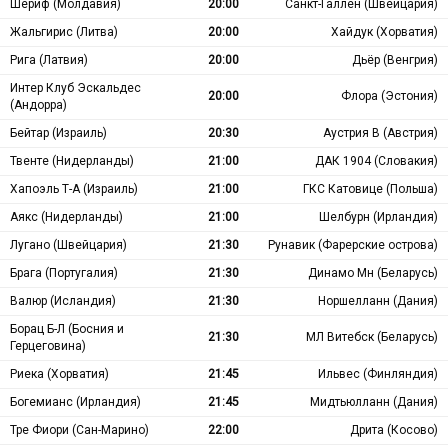
Шериф (Молдавия)
20:00
Санкт-Галлен (Швейцария)
Жальгирис (Литва)
20:00
Хайдук (Хорватия)
Рига (Латвия)
20:00
Дьёр (Венгрия)
Интер Клуб Эскальдес
20:00
Флора (Эстония)
(Андорра)
Бейтар (Израиль)
20:30
Аустрия В (Австрия)
Твенте (Нидерланды)
21:00
ДАК 1904 (Словакия)
Хапоэль Т-А (Израиль)
21:00
ГКС Катовице (Польша)
Аякс (Нидерланды)
21:00
Шелбурн (Ирландия)
Лугано (Швейцария)
21:30
Рунавик (Фарерские острова)
Брага (Португалия)
21:30
Динамо Мн (Беларусь)
Валюр (Исландия)
21:30
Норшелланн (Дания)
Борац Б-Л (Босния и
21:30
МЛ Витебск (Беларусь)
Герцеговина)
Риека (Хорватия)
21:45
Ильвес (Финляндия)
Богемианс (Ирландия)
21:45
Мидтьюлланн (Дания)
Тре Фиори (Сан-Марино)
22:00
Дрита (Косово)