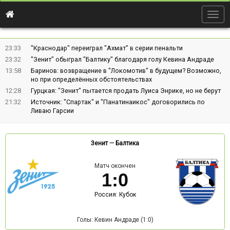
Togg
navig
23:33
"Краснодар" переиграл "Ахмат" в серии пенальти
23:32
"Зенит" обыграл "Балтику" благодаря голу Кевина Андраде
13:58
Баринов: возвращение в "Локомотив" в будущем? Возможно,
но при определённых обстоятельствах
12:28
Гурцкая: "Зенит" пытается продать Луиса Энрике, но не берут
21:32
Источник: "Спартак" и "Панатинаикос" договорились по
Ливаю Гарсии
Зенит
—
Балтика
Матч окончен
1
:
0
Россия: Кубок
Голы: Кевин Андраде (1:0)