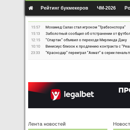
Рейтинг букмекеров
ЧМ-2026
Р
15:57
Мохамед Салах стал игроком "Трабзонспора"
15:13
Заболотный сообщил об отстранении от футбол
12:15
"Спартак" объявил о переходе Мирлинда Даку
10:10
Винисиус близок к продлению контракта с "Реа
23:33
"Краснодар" переиграл "Ахмат" в серии пенальт
Лента новостей
Новост