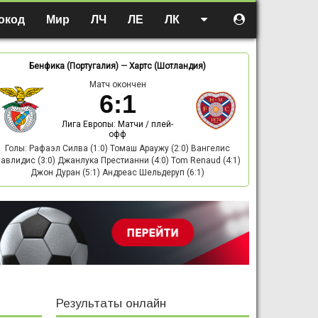
окод
Мир
ЛЧ
ЛЕ
ЛК
Бенфика (Португалия)
—
Хартс (Шотландия)
Матч окончен
6
:
1
Лига Европы: Матчи / плей-
офф
Голы: Рафаэл Силва (1:0) Томаш Араужу (2:0) Вангелис
авлидис (3:0) Джанлука Престианни (4:0) Tom Renaud (4:1)
Джон Дуран (5:1) Андреас Шельдеруп (6:1)
Результаты онлайн