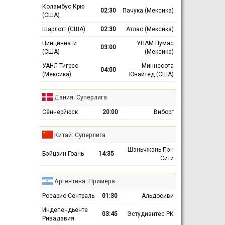
Коламбус Крю
02:30
Пачука (Мексика)
(США)
Шарлотт (США)
02:30
Атлас (Мексика)
Цинциннати
УНАМ Пумас
03:00
(США)
(Мексика)
УАНЛ Тигрес
Миннесота
04:00
(Мексика)
Юнайтед (США)
Дания: Суперлига
Сённерйюск
20:00
Виборг
Китай: Суперлига
Шэньчжэнь Пэн
Бэйцзин Гоань
14:35
Сити
Аргентина: Примера
Росарио Сентраль
01:30
Альдосиви
Индепендьенте
03:45
Эстудиантес РК
Ривадавия