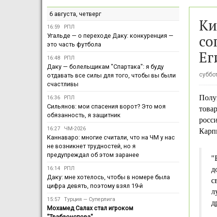
6 августа, четверг
Ки
16:59
РПЛ
со
Угальде — о переходе Даку: конкуренция —
это часть футбола
Ег
16:48
РПЛ
Даку — болельщикам "Спартака": я буду
суббот
отдавать все силы для того, чтобы вы были
счастливы
Полу
16:36
РПЛ
Сильянов: мои спасения ворот? Это моя
това
обязанность, я защитник
росси
16:27
ЧМ-2026
Карпи
Каннаваро: многие считали, что на ЧМ у нас
не возникнет трудностей, но я
предупреждал об этом заранее
"
16:14
РПЛ
д
Даку: мне хотелось, чтобы в номере была
с
цифра девять, поэтому взял 19-й
л
15:57
Турция — Суперлига
д
Мохамед Салах стал игроком
"Трабзонспора"