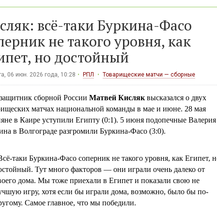
сляк: всё-таки Буркина-Фасо
перник не такого уровня, как
ипет, но достойный
а, 06 июн. 2026 года, 10:28
РПЛ
Товарищеские матчи — сборные
защитник сборной России
Матвей Кисляк
высказался о двух
рищеских матчах национальной команды в мае и июне. 28 мая
яне в Каире уступили Египту (0:1). 5 июня подопечные Валерия
на в Волгограде разгромили Буркина-Фасо (3:0).
Всё-таки Буркина-Фасо соперник не такого уровня, как Египет, н
остойный. Тут много факторов — они играли очень далеко от
воего дома. Мы тоже приехали в Египет и показали свою не
учшую игру, хотя если бы играли дома, возможно, было бы по-
ругому. Самое главное, что мы победили.