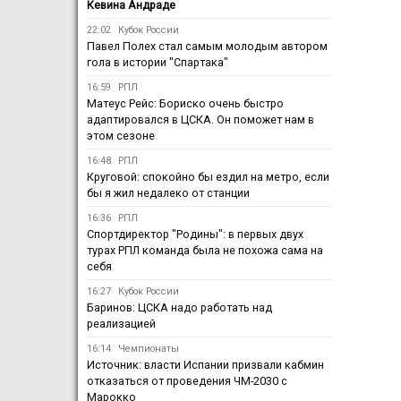
Кевина Андраде
22:02
Кубок России
Павел Полех стал самым молодым автором
гола в истории "Спартака"
16:59
РПЛ
Матеус Рейс: Бориско очень быстро
адаптировался в ЦСКА. Он поможет нам в
этом сезоне
16:48
РПЛ
Круговой: спокойно бы ездил на метро, если
бы я жил недалеко от станции
16:36
РПЛ
Спортдиректор "Родины": в первых двух
турах РПЛ команда была не похожа сама на
себя
16:27
Кубок России
Баринов: ЦСКА надо работать над
реализацией
16:14
Чемпионаты
Источник: власти Испании призвали кабмин
отказаться от проведения ЧМ-2030 с
Марокко