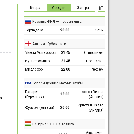
Вчера
Сегодня
Завтра
Россия: ФНЛ — Первая лига
Торпедо М
20:00
Сочи
Англия: Кубок лиги
Уиком Уондерерс
21:45
Стивенидж
Вулверхэмптон
21:45
Порт Вейл
Мидлсбро
22:00
Рексем
Товарищеские матчи: Клубы
Бавария
Астон Вилла
15:00
(Германия)
(Англия)
о
Кристал Пэлас
Фулхэм (Англия)
20:00
(Англия)
Венгрия: ОТР Банк Лига
Академия