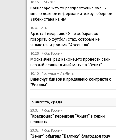
10:55
ЧМ-2026
Каннаваро: кто-то распространил очень
много ложной информации вокруг сборной
Узбекистана на ЧМ
10:39
АПЛ
Артета: Гимарайнс? Я не собираюсь
говорить о футболистах, которые не
являются игроками "Арсенала"
10:25
Кубок России
Москвичёв: рад наконец-то провести свой
первый официальный матч за "Зенит"
10:10
Примера — Ла-Лига
Винисиус близок к продлению контракта с
"Реалом"
5 августа, среда
23:33
Кубок России
"Краснодар" переиграл "Ахмат" в серии
пенальти
23:32
Кубок России
"Зенит" обыграл "Балтику" благодаря голу