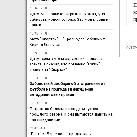
П
15:46
РПЛ
к
Даку: мне нравится играть на команду. И
п
забивать, конечно, тоже. Это мой главный
навык
15:35
РПЛ
Матч "Спартак" — "Краснодар" обслужит
Кирилл Левников
Исто
15:26
РПЛ
Даку: всем в моём окружении, включая
агента, я сказал, что поменяю "Рубин"
только на "Спартак"
15:13
РПЛ
Заболотный сообщил об отстранении от
футбола на полгода за нарушение
антидопинговых правил
12:59
РПЛ
Петров: на болельщиков давит успех
прошлого сезона, и они пытаются давить на
нас ожиданиями
12:45
АПЛ
"Реал" и "Барселона" предложили