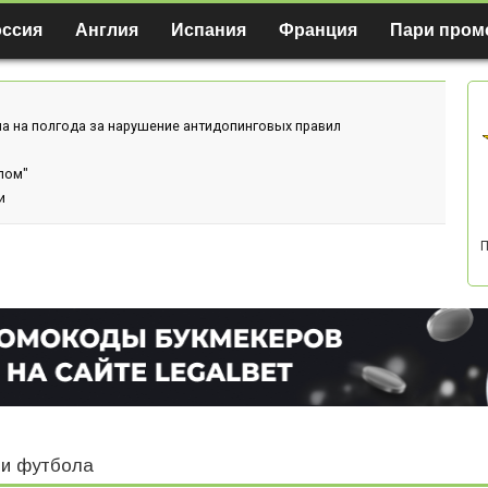
оссия
Англия
Испания
Франция
Пари пром
а на полгода за нарушение антидопинговых правил
лом"
и
П
и футбола