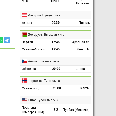
МТК
18:30
Пушкаша
Австрия: Бундеслига
Альтах
20:30
Тироль
Беларусь: Высшая лига
Нафтан
17:45
Арсенал Дз
Славия-Мозырь
19:45
Днепр М
Чехия: Высшая лига
Зброёвка
20:00
Слован Л
Норвегия: Типпелига
Саннефьорд
20:00
КФУМ
США: Кубок Лиг MLS
Портленд
5:2
Пуэбла (Мексика)
Тимберс (США)