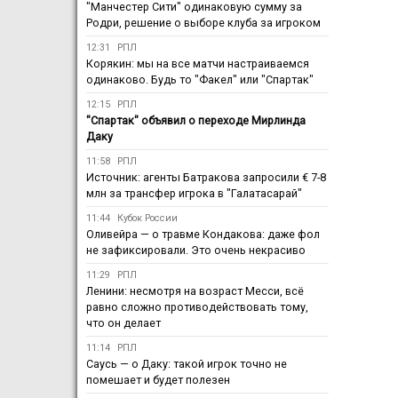
"Манчестер Сити" одинаковую сумму за
Родри, решение о выборе клуба за игроком
12:31
РПЛ
Корякин: мы на все матчи настраиваемся
одинаково. Будь то "Факел" или "Спартак"
12:15
РПЛ
"Спартак" объявил о переходе Мирлинда
Даку
11:58
РПЛ
Источник: агенты Батракова запросили € 7-8
млн за трансфер игрока в "Галатасарай"
11:44
Кубок России
Оливейра — о травме Кондакова: даже фол
не зафиксировали. Это очень некрасиво
11:29
РПЛ
Ленини: несмотря на возраст Месси, всё
равно сложно противодействовать тому,
что он делает
11:14
РПЛ
Саусь — о Даку: такой игрок точно не
помешает и будет полезен