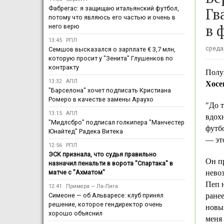
Гв
Фабрегас: я защищаю итальянский футбол,
потому что являюсь его частью и очень в
в 
него верю
13:45
РПЛ
среда,
Семшов высказался о зарплате € 3,7 млн,
которую просит у "Зенита" Глушенков по
контракту
Полу
13:32
АПЛ
Хосе
"Барселона" хочет подписать Кристиана
Ромеро в качестве замены Араухо
"До т
13:15
АПЛ
вдохн
"Мидлсбро" подписал голкипера "Манчестер
футб
Юнайтед" Радека Витека
— это
12:56
РПЛ
ЭСК признала, что судья правильно
Он пр
назначил пенальти в ворота "Спартака" в
матче с "Ахматом"
нево
Пеп 
12:41
Примера — Ла-Лига
Симеоне — об Альваресе: клуб принял
ранее
решение, которое гендиректор очень
новы
хорошо объяснил
меня