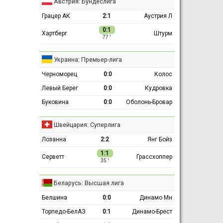
Австрия: Бундеслига
Грацер АК
2:1
Аустрия Л
0:1
Хартберг
Штурм
77 ′
Украина: Премьер-лига
Черноморец
0:0
Колос
Левый Берег
0:0
Кудровка
Буковина
0:0
Оболонь-Бровар
Швейцария: Суперлига
Лозанна
2:2
Янг Бойз
1:1
Серветт
Грассхоппер
35 ′
Беларусь: Высшая лига
Белшина
0:0
Динамо Мн
Торпедо-БелАЗ
0:1
Динамо-Брест