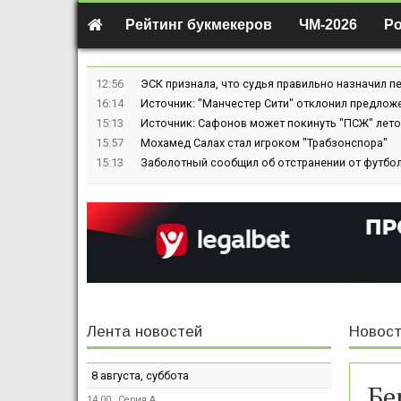
Рейтинг букмекеров
ЧМ-2026
Р
12:56
ЭСК признала, что судья правильно назначил пе
16:14
Источник: "Манчестер Сити" отклонил предлож
15:13
Источник: Сафонов может покинуть "ПСЖ" лето
15:57
Мохамед Салах стал игроком "Трабзонспора"
15:13
Заболотный сообщил об отстранении от футбол
Лента новостей
Новост
8 августа, суббота
Бе
14:00
Серия А