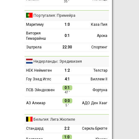
35 ′
Португалия: Примейра
Маритиму
1:0
Каза Пия
Витория
0:1
Арока
Гимарайнш
Эштрела
22:30
Спортинг
Нидерланды: Эредивизия
НЕК Неймеген
1:2
Телстар
Гоу Эхед Иглс
4:1
Виллем II
0:1
ПСВ Эйндховен
Фортуна
47 ′
0:0
АЗ Алкмар
АДО Ден Хааг
5 ′
Бельгия: Лига Жюпиле
Стандард
2:2
Серкль Брюгге
1:0