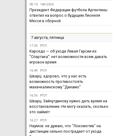
09:10
ЧМ-2026
Президент Федерации футбола Аргентины
ответил на вопрос о будущем Лионеля
Месси в сборной
7 августа, пятница
17:03
РПЛ
Карседо — об уходе Ливая Гарсии из
"Спартака": нет возможности всем давать
игровое время
16:49
РПЛ
Шварц: здорово, что у нас есть
возможность противостоять
махачкалинскому "Динамо"
16:36
РПЛ
Шварц: Зайнутдинову нужно дать время на
восстановление. Не могу сказать, сколько
это займёт
16:27
РПЛ
Наумов: не думаю, что "Локомотив" на
дистанции сильно пострадает от ухода