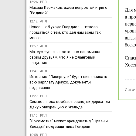
12:26
РПЛ
Михаил Кержаков: ждём непростой игры с
Для м
"Родиной"
в про
12:12
АПЛ
перво
Нунес — об уходе Гвардиолы: тяжело
уровн
прощаться с тем, кто дал нам всем так
вызыв
много
беско
11:57
АПЛ
Матеус Нунес: я постоянно напоминал
своим друзьям, что я не фланговый
Спас
защитник
Хосе
11:43
АПЛ
Источник: "Ливерпуль" будет выплачивать
всю зарплату Араухо, документы
подписаны
Исто
11:27
РПЛ
Семшов: пока вообще неясно, выдержит ли
Даку конкуренцию с Угальде
11:13
РПЛ
"Локомотив" может арендовать у "Црвены
Звезды" полузащитника Генделя
10:58
РПЛ