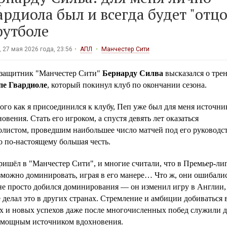
ардиола был и всегда будет "отц
футболе
 27 мая 2026 года, 23:56
АПЛ
Манчестер Сити
защитник "Манчестер Сити"
Бернарду Силва
высказался о тре
пе Гвардиоле
, который покинул клуб по окончании сезона.
ого как я присоединился к клубу, Пеп уже был для меня источни
овения. Стать его игроком, а спустя девять лет оказаться
олистом, проведшим наибольшее число матчей под его руководс
 по‑настоящему большая честь.
ишёл в "Манчестер Сити", и многие считали, что в Премьер‑ли
зможно доминировать, играя в его манере… Что ж, они ошибалис
не просто добился доминирования — он изменил игру в Англии,
 делал это в других странах. Стремление и амбиции добиваться 
х и новых успехов даже после многочисленных побед служили д
 мощным источником вдохновения.