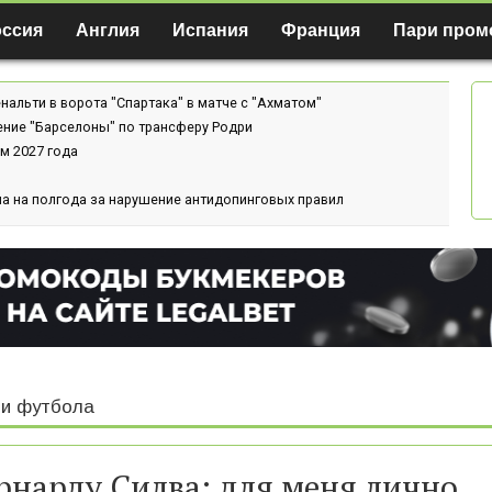
оссия
Англия
Испания
Франция
Пари пром
нальти в ворота "Спартака" в матче с "Ахматом"
ение "Барселоны" по трансферу Родри
м 2027 года
а на полгода за нарушение антидопинговых правил
и футбола
рнарду Силва: для меня лично