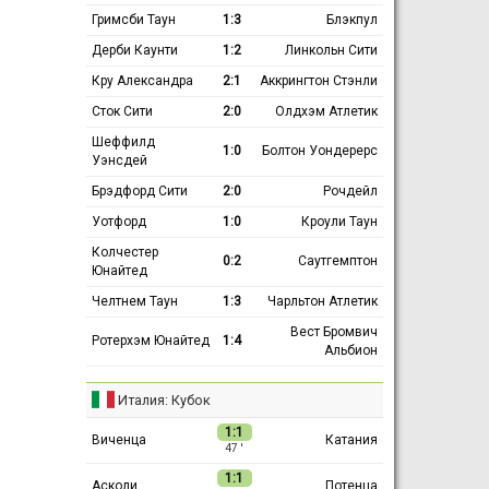
Гримсби Таун
1:3
Блэкпул
Дерби Каунти
1:2
Линкольн Сити
Кру Александра
2:1
Аккрингтон Стэнли
Сток Сити
2:0
Олдхэм Атлетик
Шеффилд
1:0
Болтон Уондерерс
Уэнсдей
Брэдфорд Сити
2:0
Рочдейл
Уотфорд
1:0
Кроули Таун
Колчестер
0:2
Саутгемптон
Юнайтед
Челтнем Таун
1:3
Чарльтон Атлетик
Вест Бромвич
Ротерхэм Юнайтед
1:4
Альбион
Италия: Кубок
1:1
Виченца
Катания
47 ′
1:1
Асколи
Потенца