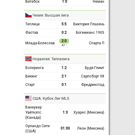
Витебск
1:0
Неман
Чехия: Высшая лига
Теплице
5:5
Виктория Пльзень
Фастав
0:2
Богемианс 1905
2:0
Млада-Болеслав
Спарта П
47 ′
Норвегия: Типпелига
Волеренга
1:2
Будё-Глимт
Викинг
2:1
Сарпсборг 08
Старт
0:1
Фредрикстад
США: Кубок Лиг MLS
Ванкувер
Уайткэпс
1:3
Хуарес (Мексика)
(Канада)
Орландо Сити
01:30
Леон (Мексика)
(США)