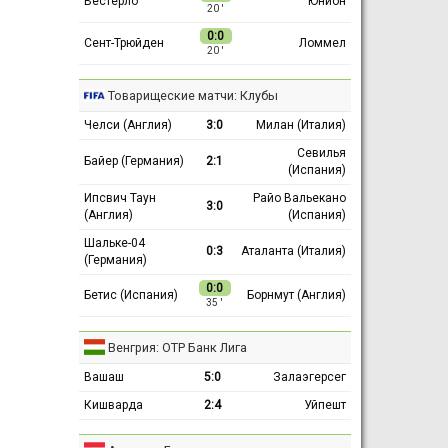
Вестерло
Юнион
20 ′
0:0
Сент-Трюйден
Ломмел
20 ′
Товарищеские матчи: Клубы
Челси (Англия)
3:0
Милан (Италия)
Севилья
Байер (Германия)
2:1
(Испания)
Ипсвич Таун
Райо Вальекано
3:0
(Англия)
(Испания)
Шальке-04
0:3
Аталанта (Италия)
(Германия)
0:0
Бетис (Испания)
Борнмут (Англия)
35 ′
Венгрия: ОТР Банк Лига
Вашаш
5:0
Залаэгерсег
Кишварда
2:4
Уйпешт