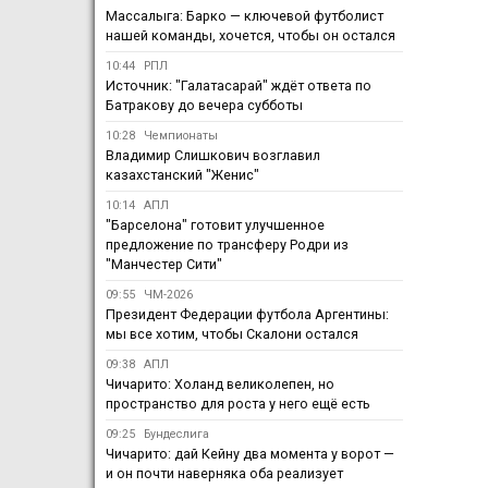
Массалыга: Барко — ключевой футболист
нашей команды, хочется, чтобы он остался
10:44
РПЛ
Источник: "Галатасарай" ждёт ответа по
Батракову до вечера субботы
10:28
Чемпионаты
Владимир Слишкович возглавил
казахстанский "Женис"
10:14
АПЛ
"Барселона" готовит улучшенное
предложение по трансферу Родри из
"Манчестер Сити"
09:55
ЧМ-2026
Президент Федерации футбола Аргентины:
мы все хотим, чтобы Скалони остался
09:38
АПЛ
Чичарито: Холанд великолепен, но
пространство для роста у него ещё есть
09:25
Бундеслига
Чичарито: дай Кейну два момента у ворот —
и он почти наверняка оба реализует