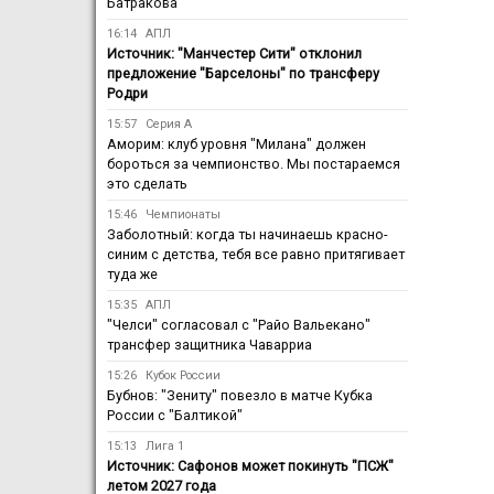
Батракова
16:14
АПЛ
Источник: "Манчестер Сити" отклонил
предложение "Барселоны" по трансферу
Родри
15:57
Серия А
Аморим: клуб уровня "Милана" должен
бороться за чемпионство. Мы постараемся
это сделать
15:46
Чемпионаты
Заболотный: когда ты начинаешь красно-
синим с детства, тебя все равно притягивает
туда же
15:35
АПЛ
"Челси" согласовал с "Райо Вальекано"
трансфер защитника Чаварриа
15:26
Кубок России
Бубнов: "Зениту" повезло в матче Кубка
России с "Балтикой"
15:13
Лига 1
Источник: Сафонов может покинуть "ПСЖ"
летом 2027 года