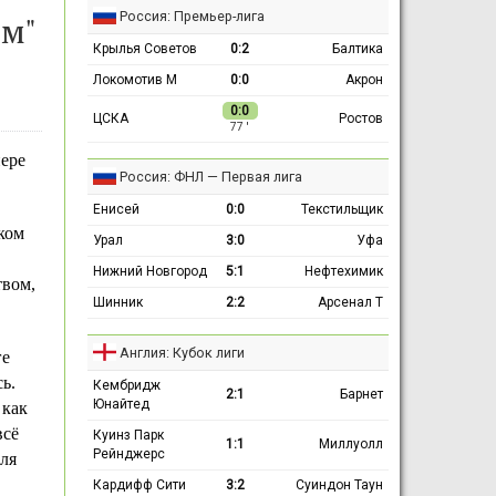
Россия: Премьер-лига
ом"
Крылья Советов
0:2
Балтика
Локомотив М
0:0
Акрон
0:0
ЦСКА
Ростов
77 ′
нере
Россия: ФНЛ — Первая лига
Енисей
0:0
Текстильщик
ком
Урал
3:0
Уфа
Нижний Новгород
5:1
Нефтехимик
твом,
Шинник
2:2
Арсенал Т
Англия: Кубок лиги
ге
ь.
Кембридж
2:1
Барнет
Юнайтед
 как
всё
Куинз Парк
1:1
Миллуолл
Рейнджерс
ля
Кардифф Сити
3:2
Суиндон Таун