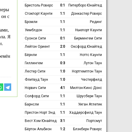
Бристоль Роверс
0:1
Питерборо Юнайтед
енеры
Стокпорт Каунти
1:1
Донкастер Роверс
 он с
Бромли
1:1
Рединг
ами,
Уимблдон
1:1
Ньюпорт Каунти
ла. Я
Суонси Сити
0:1
Бирмингем Сити
и.
Лейтон Ориент
2:0
Оксфорд Юнайтед
Бёрнли
1:1
Ноттс Каунти
ремён
Гиллингем
0:3
Лутон Таун
Лестер Сити
1:0
Нортгемптон Таун
Флитвуд Таун
1:0
Честерфилд
Норвич Сити
4:1
Милтон-Кинс Донс
Солфорд Сити
1:1
Шрусбери Таун
Барнсли
1:1
Уиган Атлетик
Престон Норт Энд
1:1
Хаддерсфилд Таун
Вест Хэм Юнайтед
3:1
Портсмут
Бёртон Альбион
1:2
Блэкберн Роверс