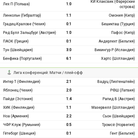
КИ Клаксвик (Фарерские
Лех П (Польша)
1:0
острова)
Линкольн (Гибралтар)
1:1
Омония (Кипр)
Градец-Кралове (Чехия)
0:1
Бешикташ (Турция)
Ред Булл Зальцбург (Австрия)
1:0
Пафос (Кипр)
ПАОК (Греция)
0:1
Андерлехт (Бельгия)
Тун (Швейцария)
3:0
Викингур Р (Исландия)
Бенфика (Португалия)
6:1
Хартс (Шотландия)
Лига конференций: Матчи / плей-офф
Интер Т (Финляндия)
2:1
Вадуц (Лихтенштейн)
Яблонец (Чехия)
2:0
РФШ (Латвия)
Пайде (Эстония)
1:4
Рапид В (Австрия)
ХИК (Финляндия)
1:1
Мазервелл (Шотландия)
Ноа (Армения)
2:2
Сьон (Швейцария)
ЧФР Клуж (Румыния)
0:5
Тромсё (Норвегия)
Гётеборг (Швеция)
0:1
Гент (Бельгия)