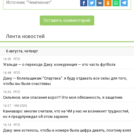
Источник:
"Чемпионат"
Оставить комментарий
Лента новостей
6 августа, четверг
16:59
РПЛ
Угальде — о переходе Даку: конкуренция — это часть футбола
16:48
РПЛ
Даку — болельщикам "Спартака": я буду отдавать все силы для того,
чтобы вы были счастливы
16:36
РПЛ
Сильянов: мои спасения ворот? Это моя обязанность, я защитник
16:27
ЧМ-2026
Каннаваро: многие считали, что на ЧМ у нас не возникнет трудностей,
но я предупреждал об этом заранее
16:14
РПЛ
Даку: мне хотелось, чтобы в номере была цифра девять, поэтому взял