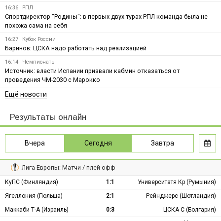
16:36
РПЛ
Спортдиректор "Родины": в первых двух турах РПЛ команда была не
похожа сама на себя
16:27
Кубок России
Баринов: ЦСКА надо работать над реализацией
16:14
Чемпионаты
Источник: власти Испании призвали кабмин отказаться от
проведения ЧМ-2030 с Марокко
Ещё новости
Результаты онлайн
Вчера
Сегодня
Завтра
Лига Европы: Матчи / плей-офф
КуПС (Финляндия)
1:1
Университатя Кр (Румыния)
Ягеллония (Польша)
2:1
Рейнджерс (Шотландия)
Маккаби Т-А (Израиль)
0:3
ЦСКА С (Болгария)