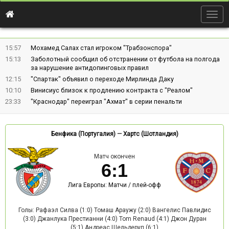
Togg
navig
15:57
Мохамед Салах стал игроком "Трабзонспора"
15:13
Заболотный сообщил об отстранении от футбола на полгода
за нарушение антидопинговых правил
12:15
"Спартак" объявил о переходе Мирлинда Даку
10:10
Винисиус близок к продлению контракта с "Реалом"
23:33
"Краснодар" переиграл "Ахмат" в серии пенальти
Бенфика (Португалия)
—
Хартс (Шотландия)
Матч окончен
6
:
1
Лига Европы: Матчи / плей-офф
Голы: Рафаэл Силва (1:0) Томаш Араужу (2:0) Вангелис Павлидис
(3:0) Джанлука Престианни (4:0) Tom Renaud (4:1) Джон Дуран
(5:1) Андреас Шельдеруп (6:1)