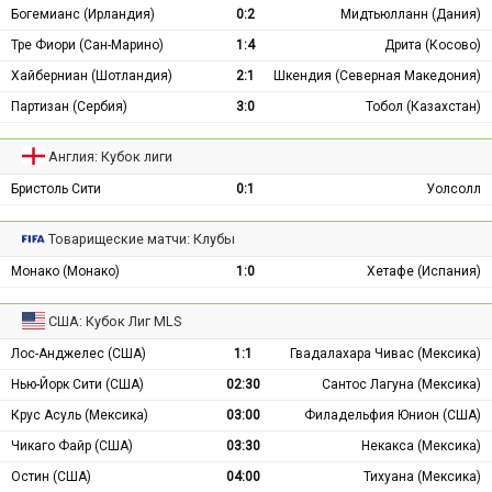
Богемианс (Ирландия)
0:2
Мидтьюлланн (Дания)
Тре Фиори (Сан-Марино)
1:4
Дрита (Косово)
Хайберниан (Шотландия)
2:1
Шкендия (Северная Македония)
Партизан (Сербия)
3:0
Тобол (Казахстан)
Англия: Кубок лиги
Бристоль Сити
0:1
Уолсолл
Товарищеские матчи: Клубы
Монако (Монако)
1:0
Хетафе (Испания)
США: Кубок Лиг MLS
Лос-Анджелес (США)
1:1
Гвадалахара Чивас (Мексика)
Нью-Йорк Сити (США)
02:30
Сантос Лагуна (Мексика)
Крус Асуль (Мексика)
03:00
Филадельфия Юнион (США)
Чикаго Файр (США)
03:30
Некакса (Мексика)
Остин (США)
04:00
Тихуана (Мексика)