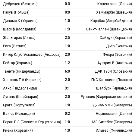
Дебрецен (Венгрия)
0:3
Копенгаген (Дания)
Ракув (Польша)
0:0
Хаммарбю (Швеция)
Динамо К (Украина)
1:0
Карабах (Азербайджан)
Шериф (Молдавия)
1:3
Санкт-Галлен (Швейцария)
Жальгирис (Литва)
2:5
Хайдук (Хорватия)
Рига (Латвия)
1:0
Дьёр (Венгрия)
Интер Клуб Эскальдес (Андорра)
2:0
Флора (Эстония)
Бейтар (Израиль)
1:2
Аустрия В (Австрия)
Твенте (Нидерланды)
6:0
ДАК 1904 (Словакия)
Хапоэль Т-А (Израиль)
2:0
ГКС Катовице (Польша)
Аякс (Нидерланды)
3:1
Шелбурн (Ирландия)
Лугано (Швейцария)
2:0
Рунавик (Фарерские острова)
Брага (Португалия)
1:0
Динамо Мн (Беларусь)
Валюр (Исландия)
0:2
Норшелланн (Дания)
Борац Б-Л (Босния и Герцеговина)
1:0
МЛ Витебск (Беларусь)
Риека (Хорватия)
1:0
Ильвес (Финляндия)