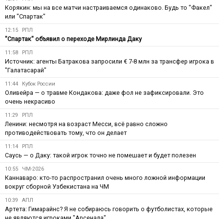
Корякин: мы на все матчи настраиваемся одинаково. Будь то "Факел"
или "Спартак"
12:15
РПЛ
"Спартак" объявил о переходе Мирлинда Даку
11:58
РПЛ
Источник: агенты Батракова запросили € 7-8 млн за трансфер игрока в
"Галатасарай"
11:44
Кубок России
Оливейра — о травме Кондакова: даже фол не зафиксировали. Это
очень некрасиво
11:29
РПЛ
Ленини: несмотря на возраст Месси, всё равно сложно
противодействовать тому, что он делает
11:14
РПЛ
Саусь — о Даку: такой игрок точно не помешает и будет полезен
10:55
ЧМ-2026
Каннаваро: кто-то распространил очень много ложной информации
вокруг сборной Узбекистана на ЧМ
10:39
АПЛ
Артета: Гимарайнс? Я не собираюсь говорить о футболистах, которые
не являются игроками "Арсенала"