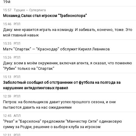
19-й
15:57
Турция — Суперлига
Мохамед Салах стал игроком "Трабзонспора"
15:46
РПЛ
Даку: мне нравится играть на команду. И забивать, конечно, тоже. Это
мой главный навык
15:35
РПЛ
Матч "Спартак" — "Краснодар" обслужит Кирилл Левников
15:26
РПЛ
Даку: всем в моём окружении, включая агента, я сказал, что поменяю
"Рубин" только на "Спартак"
15:13
РПЛ
Заболотный сообщил об отстранении от футбола на полгода за
нарушение антидопинговых правил
12:59
РПЛ
Петров: на болельщиков давит успех прошлого сезона, и они
пытаются давить на нас ожиданиями
12:45
АПЛ
"Реал" и "Барселона" предложили "Манчестер Сити" одинаковую
сумму за Родри, решение о выборе клуба за игроком
12:31
РПЛ