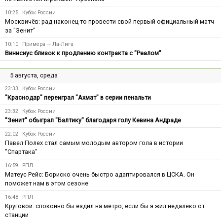
10:25
Кубок России
Москвичёв: рад наконец-то провести свой первый официальный матч
за "Зенит"
10:10
Примера — Ла-Лига
Винисиус близок к продлению контракта с "Реалом"
5 августа, среда
23:33
Кубок России
"Краснодар" переиграл "Ахмат" в серии пенальти
23:32
Кубок России
"Зенит" обыграл "Балтику" благодаря голу Кевина Андраде
22:02
Кубок России
Павел Полех стал самым молодым автором гола в истории
"Спартака"
16:59
РПЛ
Матеус Рейс: Бориско очень быстро адаптировался в ЦСКА. Он
поможет нам в этом сезоне
16:48
РПЛ
Круговой: спокойно бы ездил на метро, если бы я жил недалеко от
станции