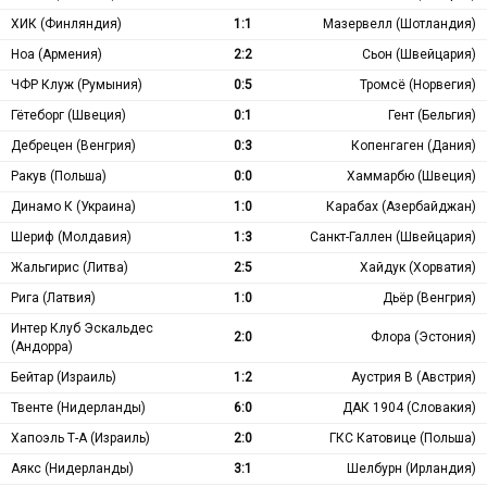
ХИК (Финляндия)
1:1
Мазервелл (Шотландия)
Ноа (Армения)
2:2
Сьон (Швейцария)
ЧФР Клуж (Румыния)
0:5
Тромсё (Норвегия)
Гётеборг (Швеция)
0:1
Гент (Бельгия)
Дебрецен (Венгрия)
0:3
Копенгаген (Дания)
Ракув (Польша)
0:0
Хаммарбю (Швеция)
Динамо К (Украина)
1:0
Карабах (Азербайджан)
Шериф (Молдавия)
1:3
Санкт-Галлен (Швейцария)
Жальгирис (Литва)
2:5
Хайдук (Хорватия)
Рига (Латвия)
1:0
Дьёр (Венгрия)
Интер Клуб Эскальдес
2:0
Флора (Эстония)
(Андорра)
Бейтар (Израиль)
1:2
Аустрия В (Австрия)
Твенте (Нидерланды)
6:0
ДАК 1904 (Словакия)
Хапоэль Т-А (Израиль)
2:0
ГКС Катовице (Польша)
Аякс (Нидерланды)
3:1
Шелбурн (Ирландия)