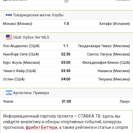
70 ′
Товарищеские матчи: Клубы
Монако (Монако)
1:0
Хетафе (Испания)
США: Кубок Лиг MLS
Лос-Анджелес (США)
1:1
Гвадалахара Чивас (Мексика)
Нью-Йорк Сити (США)
02:30
Сантос Лагуна (Мексика)
Крус Асуль (Мексика)
03:00
Филадельфия Юнион (США)
Чикаго Файр (США)
03:30
Некакса (Мексика)
Остин (США)
04:00
Тихуана (Мексика)
Аргентина: Примера
Унион
01:00
Ланус
Информационный партнёр проекта — СТАВКА ТВ: здесь вы
найдёте аналитику и обзоры спортивных событий, конкурсы
прогнозов,
фрибет Беттери
, а также рейтинги и статьи о спорте.