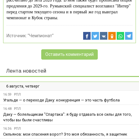
рассчитано до лета 2028 года. В нём также будет прописана опция
продления до 2029-го. Румынский специалист возглавил "Интер"
перед стартом текущего сезона и в первый же год выиграл
чемпионат и Кубок страны.
Источник:
"Чемпионат"
Оставить комментарий
Лента новостей
6 августа, четверг
16:59
РПЛ
Угальде — о переходе Даку: конкуренция — это часть футбола
16:48
РПЛ
Даку — болельщикам "Спартака": я буду отдавать все силы для того,
чтобы вы были счастливы
16:36
РПЛ
Сильянов: мои спасения ворот? Это моя обязанность, я защитник