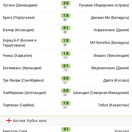
2:0
Лугано (Швейцария)
Рунавик (Фарерские острова)
85 ′
1:0
Брага (Португалия)
Динамо Мн (Беларусь)
85 ′
0:1
Валюр (Исландия)
Норшелланн (Дания)
85 ′
Борац Б-Л (Босния и
1:0
МЛ Витебск (Беларусь)
Герцеговина)
85 ′
1:0
Риека (Хорватия)
Ильвес (Финляндия)
70 ′
0:1
Богемианс (Ирландия)
Мидтьюлланн (Дания)
70 ′
0:0
Тре Фиори (Сан-Марино)
Дрита (Косово)
55 ′
0:0
Хайберниан (Шотландия)
Шкендия (Северная Македония)
55 ′
1:0
Партизан (Сербия)
Тобол (Казахстан)
55 ′
Англия: Кубок лиги
0:1
Бристоль Сити
Уолсолл