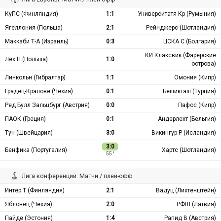
КуПС (Финляндия)
1:1
Университатя Кр (Румыния)
Ягеллония (Польша)
2:1
Рейнджерс (Шотландия)
Маккаби Т-А (Израиль)
0:3
ЦСКА С (Болгария)
КИ Клаксвик (Фарерские
Лех П (Польша)
1:0
острова)
Линкольн (Гибралтар)
1:1
Омония (Кипр)
Градец-Кралове (Чехия)
0:1
Бешикташ (Турция)
Ред Булл Зальцбург (Австрия)
0:0
Пафос (Кипр)
ПАОК (Греция)
0:1
Андерлехт (Бельгия)
Тун (Швейцария)
3:0
Викингур Р (Исландия)
3:0
Бенфика (Португалия)
Хартс (Шотландия)
55 ′
Лига конференций: Матчи / плей-офф
Интер Т (Финляндия)
2:1
Вадуц (Лихтенштейн)
Яблонец (Чехия)
2:0
РФШ (Латвия)
Пайде (Эстония)
1:4
Рапид В (Австрия)