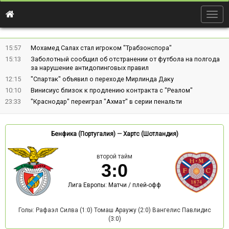
Togg
navig
15:57
Мохамед Салах стал игроком "Трабзонспора"
15:13
Заболотный сообщил об отстранении от футбола на полгода
за нарушение антидопинговых правил
12:15
"Спартак" объявил о переходе Мирлинда Даку
10:10
Винисиус близок к продлению контракта с "Реалом"
23:33
"Краснодар" переиграл "Ахмат" в серии пенальти
Бенфика (Португалия)
—
Хартс (Шотландия)
второй тайм
3
:
0
Лига Европы: Матчи / плей-офф
Голы: Рафаэл Силва (1:0) Томаш Араужу (2:0) Вангелис Павлидис
(3:0)