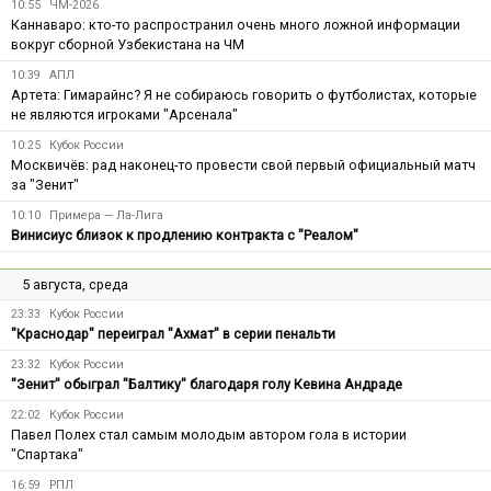
10:55
ЧМ-2026
Каннаваро: кто-то распространил очень много ложной информации
вокруг сборной Узбекистана на ЧМ
10:39
АПЛ
Артета: Гимарайнс? Я не собираюсь говорить о футболистах, которые
не являются игроками "Арсенала"
10:25
Кубок России
Москвичёв: рад наконец-то провести свой первый официальный матч
за "Зенит"
10:10
Примера — Ла-Лига
Винисиус близок к продлению контракта с "Реалом"
5 августа, среда
23:33
Кубок России
"Краснодар" переиграл "Ахмат" в серии пенальти
23:32
Кубок России
"Зенит" обыграл "Балтику" благодаря голу Кевина Андраде
22:02
Кубок России
Павел Полех стал самым молодым автором гола в истории
"Спартака"
16:59
РПЛ