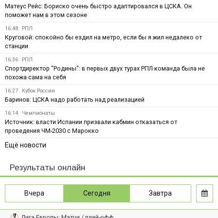
Матеус Рейс: Бориско очень быстро адаптировался в ЦСКА. Он
поможет нам в этом сезоне
16:48
РПЛ
Круговой: спокойно бы ездил на метро, если бы я жил недалеко от
станции
16:36
РПЛ
Спортдиректор "Родины": в первых двух турах РПЛ команда была не
похожа сама на себя
16:27
Кубок России
Баринов: ЦСКА надо работать над реализацией
16:14
Чемпионаты
Источник: власти Испании призвали кабмин отказаться от
проведения ЧМ-2030 с Марокко
Ещё новости
Результаты онлайн
Вчера
Сегодня
Завтра
Лига Европы: Матчи / плей-офф