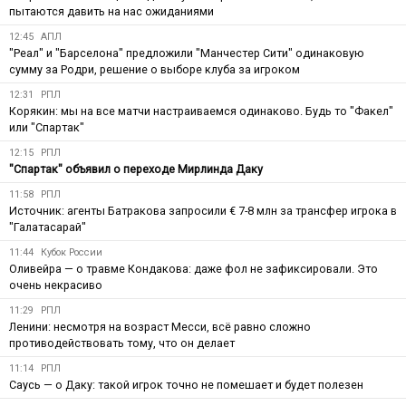
пытаются давить на нас ожиданиями
12:45
АПЛ
"Реал" и "Барселона" предложили "Манчестер Сити" одинаковую
сумму за Родри, решение о выборе клуба за игроком
12:31
РПЛ
Корякин: мы на все матчи настраиваемся одинаково. Будь то "Факел"
или "Спартак"
12:15
РПЛ
"Спартак" объявил о переходе Мирлинда Даку
11:58
РПЛ
Источник: агенты Батракова запросили € 7-8 млн за трансфер игрока в
"Галатасарай"
11:44
Кубок России
Оливейра — о травме Кондакова: даже фол не зафиксировали. Это
очень некрасиво
11:29
РПЛ
Ленини: несмотря на возраст Месси, всё равно сложно
противодействовать тому, что он делает
11:14
РПЛ
Саусь — о Даку: такой игрок точно не помешает и будет полезен