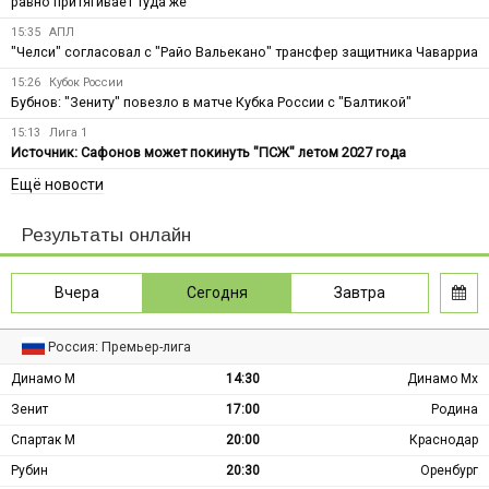
равно притягивает туда же
15:35
АПЛ
"Челси" согласовал с "Райо Вальекано" трансфер защитника Чаварриа
15:26
Кубок России
Бубнов: "Зениту" повезло в матче Кубка России с "Балтикой"
15:13
Лига 1
Источник: Сафонов может покинуть "ПСЖ" летом 2027 года
Ещё новости
Результаты онлайн
Вчера
Сегодня
Завтра
Россия: Премьер-лига
Динамо М
14:30
Динамо Мх
Зенит
17:00
Родина
Спартак М
20:00
Краснодар
Рубин
20:30
Оренбург