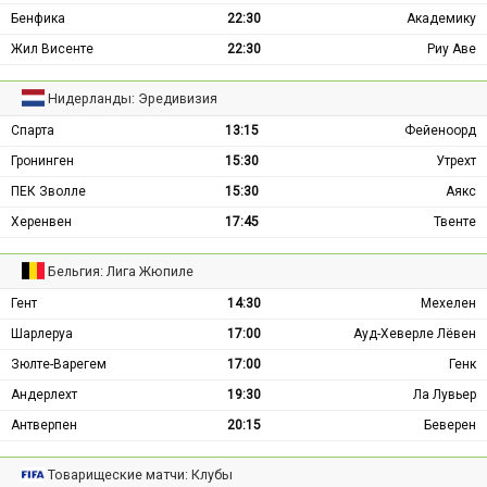
Бенфика
22:30
Академику
Жил Висенте
22:30
Риу Аве
Нидерланды: Эредивизия
Спарта
13:15
Фейеноорд
Гронинген
15:30
Утрехт
ПЕК Зволле
15:30
Аякс
Херенвен
17:45
Твенте
Бельгия: Лига Жюпиле
Гент
14:30
Мехелен
Шарлеруа
17:00
Ауд-Хеверле Лёвен
Зюлте-Варегем
17:00
Генк
Андерлехт
19:30
Ла Лувьер
Антверпен
20:15
Беверен
Товарищеские матчи: Клубы