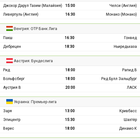
Джохор Дарул Тазим (Малайзия)
15:00
Челси (Англия)
Ливерпуль (Англия)
16:30
Монако (Монако)
Венгрия: ОТР Банк Лига
Пакш
16:30
Гонвед
Дебрецен
18:30
Ньиредьхаза
Австрия: Бундеслига
Рид
18:00
Рапид В
Вольфсберг
18:00
Ред Булл Зальцбург
Аустрия В
20:00
ЛАСК
Украина: Премьер-лига
Заря
13:00
Кривбасс
Эпицентр
15:30
Шахтёр
Верес
18:00
Динамо К