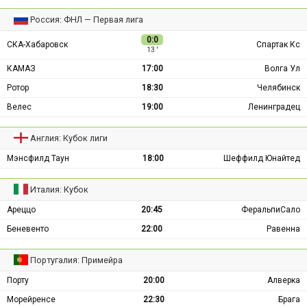
Россия: ФНЛ — Первая лига
0:0
СКА-Хабаровск
Спартак Кс
13 ′
КАМАЗ
17:00
Волга Ул
Ротор
18:30
Челябинск
Велес
19:00
Ленинградец
Англия: Кубок лиги
Мэнсфилд Таун
18:00
Шеффилд Юнайтед
Италия: Кубок
Ареццо
20:45
ФеральпиСало
Беневенто
22:00
Равенна
Португалия: Примейра
Порту
20:00
Алверка
Морейренсе
22:30
Брага