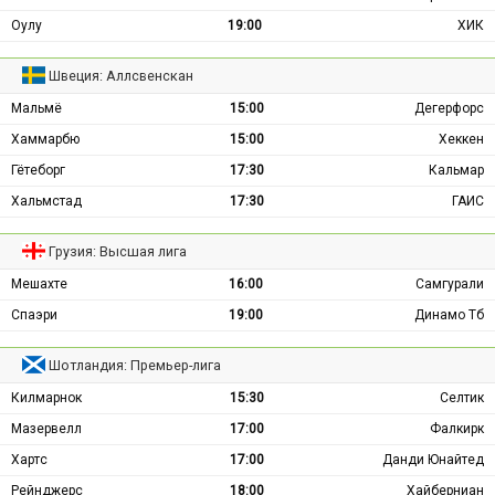
Оулу
19:00
ХИК
Швеция: Аллсвенскан
Мальмё
15:00
Дегерфорс
Хаммарбю
15:00
Хеккен
Гётеборг
17:30
Кальмар
Хальмстад
17:30
ГАИС
Грузия: Высшая лига
Мешахте
16:00
Самгурали
Спаэри
19:00
Динамо Тб
Шотландия: Премьер-лига
Килмарнок
15:30
Селтик
Мазервелл
17:00
Фалкирк
Хартс
17:00
Данди Юнайтед
Рейнджерс
18:00
Хайберниан