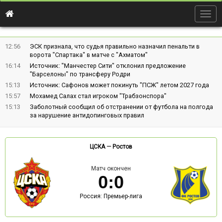
Togg
navig
12:56
ЭСК признала, что судья правильно назначил пенальти в
ворота "Спартака" в матче с "Ахматом"
16:14
Источник: "Манчестер Сити" отклонил предложение
"Барселоны" по трансферу Родри
15:13
Источник: Сафонов может покинуть "ПСЖ" летом 2027 года
15:57
Мохамед Салах стал игроком "Трабзонспора"
15:13
Заболотный сообщил об отстранении от футбола на полгода
за нарушение антидопинговых правил
ЦСКА
—
Ростов
Матч окончен
0
:
0
Россия: Премьер-лига