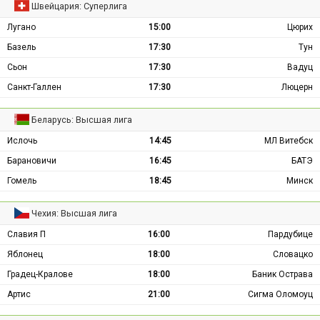
Швейцария: Суперлига
Лугано
15:00
Цюрих
Базель
17:30
Тун
Сьон
17:30
Вадуц
Санкт-Галлен
17:30
Люцерн
Беларусь: Высшая лига
Ислочь
14:45
МЛ Витебск
Барановичи
16:45
БАТЭ
Гомель
18:45
Минск
Чехия: Высшая лига
Славия П
16:00
Пардубице
Яблонец
18:00
Словацко
Градец-Кралове
18:00
Баник Острава
Артис
21:00
Сигма Оломоуц