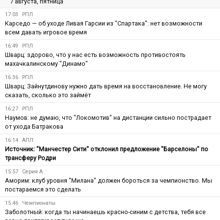
7 августа, пятница
17:03
РПЛ
Карседо — об уходе Ливая Гарсии из "Спартака": нет возможности
всем давать игровое время
16:49
РПЛ
Шварц: здорово, что у нас есть возможность противостоять
махачкалинскому "Динамо"
16:36
РПЛ
Шварц: Зайнутдинову нужно дать время на восстановление. Не могу
сказать, сколько это займёт
16:27
РПЛ
Наумов: не думаю, что "Локомотив" на дистанции сильно пострадает
от ухода Батракова
16:14
АПЛ
Источник: "Манчестер Сити" отклонил предложение "Барселоны" по
трансферу Родри
15:57
Серия А
Аморим: клуб уровня "Милана" должен бороться за чемпионство. Мы
постараемся это сделать
15:46
Чемпионаты
Заболотный: когда ты начинаешь красно-синим с детства, тебя все