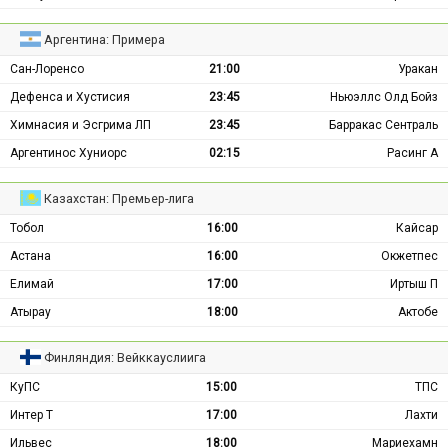
Аргентина: Примера
Сан-Лоренсо
21:00
Уракан
Дефенса и Хустисия
23:45
Ньюэллс Олд Бойз
Химнасия и Эсгрима ЛП
23:45
Барракас Сентраль
Аргентинос Хуниорс
02:15
Расинг А
Казахстан: Премьер-лига
Тобол
16:00
Кайсар
Астана
16:00
Окжетпес
Елимай
17:00
Иртыш П
Атырау
18:00
Актобе
Финляндия: Вейккауслиига
КуПС
15:00
ТПС
Интер Т
17:00
Лахти
Ильвес
18:00
Мариехамн