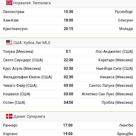
Норвегия: Типпелига
Лиллестрем
15:30
Русенборг
Хам-Кам
18:00
Олесунн
Кристиансунн
20:15
Мольде
США: Кубок Лиг MLS
Толука (Мексика)
0:1
Лос-Анджелес (США)
Сиэтл Саундерс (США)
22:30
Керетаро (Мексика)
Крус Асуль (Мексика)
02:30
Нью-Йорк Сити (США)
Филадельфия Юнион (США)
02:30
Некакса (Мексика)
Чикаго Файр (США)
03:00
Сантос Лагуна (Мексика)
Нэшвилл (США)
03:00
Атлетико Сан Луис (Мексика)
Остин (США)
04:00
Пуэбла (Мексика)
Дания: Суперлига
Раннерс
17:00
Люнгбю
Хорсенс
19:00
Брондбю