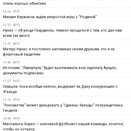
очень хорошо объяснил
12:26
РПЛ
Михаил Кержаков: ждём непростой игры с "Родиной"
12:12
АПЛ
Нунес — об уходе Гвардиолы: тяжело прощаться с тем, кто дал нам
всем так много
11:57
АПЛ
Матеус Нунес: я постоянно напоминал своим друзьям, что я не
фланговый защитник
11:43
АПЛ
Источник: "Ливерпуль" будет выплачивать всю зарплату Араухо,
документы подписаны
11:27
РПЛ
Семшов: пока вообще неясно, выдержит ли Даку конкуренцию с
Угальде
11:13
РПЛ
"Локомотив" может арендовать у "Црвены Звезды" полузащитника
Генделя
10:58
РПЛ
Массалыга: Барко — ключевой футболист нашей команды, хочется,
чтобы он остался