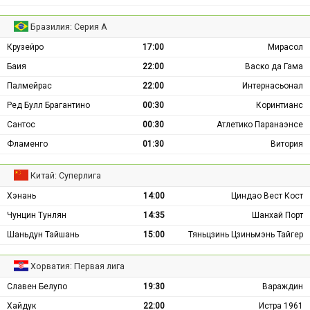
Бразилия: Серия А
Крузейро
17:00
Мирасол
Баия
22:00
Васко да Гама
Палмейрас
22:00
Интернасьонал
Ред Булл Брагантино
00:30
Коринтианс
Сантос
00:30
Атлетико Паранаэнсе
Фламенго
01:30
Витория
Китай: Суперлига
Хэнань
14:00
Циндао Вест Кост
Чунцин Тунлян
14:35
Шанхай Порт
Шаньдун Тайшань
15:00
Тяньцзинь Цзиньмэнь Тайгер
Хорватия: Первая лига
Славен Белупо
19:30
Вараждин
Хайдук
22:00
Истра 1961