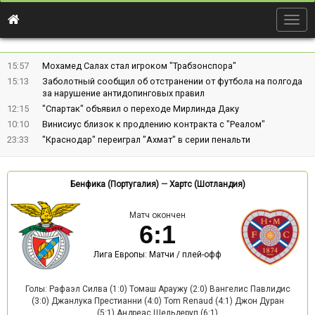
Togg
navig
15:57
Мохамед Салах стал игроком "Трабзонспора"
15:13
Заболотный сообщил об отстранении от футбола на полгода
за нарушение антидопинговых правил
12:15
"Спартак" объявил о переходе Мирлинда Даку
10:10
Винисиус близок к продлению контракта с "Реалом"
23:33
"Краснодар" переиграл "Ахмат" в серии пенальти
Бенфика (Португалия)
—
Хартс (Шотландия)
Матч окончен
6
:
1
Лига Европы: Матчи / плей-офф
Голы: Рафаэл Силва (1:0) Томаш Араужу (2:0) Вангелис Павлидис
(3:0) Джанлука Престианни (4:0) Tom Renaud (4:1) Джон Дуран
(5:1) Андреас Шельдеруп (6:1)