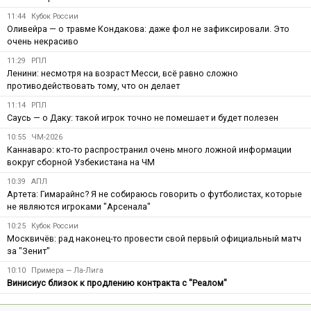
11:44
Кубок России
Оливейра — о травме Кондакова: даже фол не зафиксировали. Это
очень некрасиво
11:29
РПЛ
Ленини: несмотря на возраст Месси, всё равно сложно
противодействовать тому, что он делает
11:14
РПЛ
Саусь — о Даку: такой игрок точно не помешает и будет полезен
10:55
ЧМ-2026
Каннаваро: кто-то распространил очень много ложной информации
вокруг сборной Узбекистана на ЧМ
10:39
АПЛ
Артета: Гимарайнс? Я не собираюсь говорить о футболистах, которые
не являются игроками "Арсенала"
10:25
Кубок России
Москвичёв: рад наконец-то провести свой первый официальный матч
за "Зенит"
10:10
Примера — Ла-Лига
Винисиус близок к продлению контракта с "Реалом"