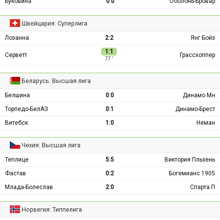
Буковина
0:0
Оболонь-Бровар
Швейцария: Суперлига
Лозанна
2:2
Янг Бойз
1:1
Серветт
Грассхоппер
77 ′
Беларусь: Высшая лига
Белшина
0:0
Динамо Мн
Торпедо-БелАЗ
0:1
Динамо-Брест
Витебск
1:0
Неман
Чехия: Высшая лига
Теплице
5:5
Виктория Пльзень
Фастав
0:2
Богемианс 1905
Млада-Болеслав
2:0
Спарта П
Норвегия: Типпелига