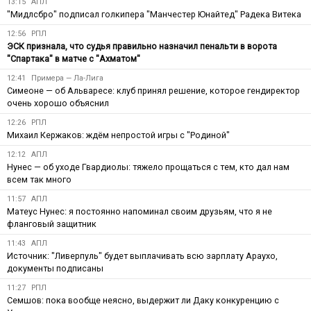
13:15
АПЛ
"Мидлсбро" подписал голкипера "Манчестер Юнайтед" Радека Витека
12:56
РПЛ
ЭСК признала, что судья правильно назначил пенальти в ворота
"Спартака" в матче с "Ахматом"
12:41
Примера — Ла-Лига
Симеоне — об Альваресе: клуб принял решение, которое гендиректор
очень хорошо объяснил
12:26
РПЛ
Михаил Кержаков: ждём непростой игры с "Родиной"
12:12
АПЛ
Нунес — об уходе Гвардиолы: тяжело прощаться с тем, кто дал нам
всем так много
11:57
АПЛ
Матеус Нунес: я постоянно напоминал своим друзьям, что я не
фланговый защитник
11:43
АПЛ
Источник: "Ливерпуль" будет выплачивать всю зарплату Араухо,
документы подписаны
11:27
РПЛ
Семшов: пока вообще неясно, выдержит ли Даку конкуренцию с