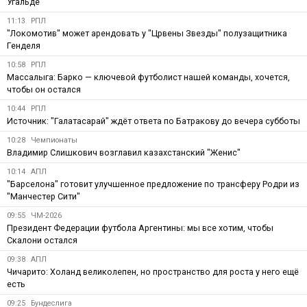
Угальде
11:13
РПЛ
"Локомотив" может арендовать у "Црвены Звезды" полузащитника
Генделя
10:58
РПЛ
Массалыга: Барко — ключевой футболист нашей команды, хочется,
чтобы он остался
10:44
РПЛ
Источник: "Галатасарай" ждёт ответа по Батракову до вечера субботы
10:28
Чемпионаты
Владимир Слишкович возглавил казахстанский "Женис"
10:14
АПЛ
"Барселона" готовит улучшенное предложение по трансферу Родри из
"Манчестер Сити"
09:55
ЧМ-2026
Президент Федерации футбола Аргентины: мы все хотим, чтобы
Скалони остался
09:38
АПЛ
Чичарито: Холанд великолепен, но пространство для роста у него ещё
есть
09:25
Бундеслига