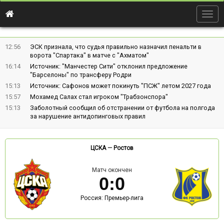
Togg
navig
12:56
ЭСК признала, что судья правильно назначил пенальти в
ворота "Спартака" в матче с "Ахматом"
16:14
Источник: "Манчестер Сити" отклонил предложение
"Барселоны" по трансферу Родри
15:13
Источник: Сафонов может покинуть "ПСЖ" летом 2027 года
15:57
Мохамед Салах стал игроком "Трабзонспора"
15:13
Заболотный сообщил об отстранении от футбола на полгода
за нарушение антидопинговых правил
ЦСКА
—
Ростов
Матч окончен
0
:
0
Россия: Премьер-лига