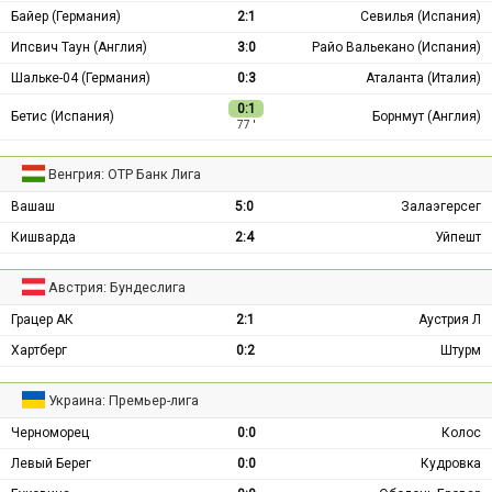
Байер (Германия)
2:1
Севилья (Испания)
Ипсвич Таун (Англия)
3:0
Райо Вальекано (Испания)
Шальке-04 (Германия)
0:3
Аталанта (Италия)
0:1
Бетис (Испания)
Борнмут (Англия)
77 ′
Венгрия: ОТР Банк Лига
Вашаш
5:0
Залаэгерсег
Кишварда
2:4
Уйпешт
Австрия: Бундеслига
Грацер АК
2:1
Аустрия Л
Хартберг
0:2
Штурм
Украина: Премьер-лига
Черноморец
0:0
Колос
Левый Берег
0:0
Кудровка