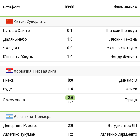
Ботафого
03:00
Флуминенсе
Китай: Суперлига
Циндао Хайню
0:1
Шанхай Шэньхуа
Далянь Инбо
1:0
Ляонин Тежэнь
Чжэцзян
0:0
Ухань Фри Таунс
Юньнань Юйкунь
1:0
Чэнду Жунчэн
Хорватия: Первая лига
Риека
0:0
Динамо З
Рудеш
1:6
Осиек
2:0
Локомотива
Горица
47 ′
Аргентина: Примера
Депортиво Риестра
2:0
Эстудиантес ЛП
Атлетико Тукуман
1:2
Атлетико Сармьенто