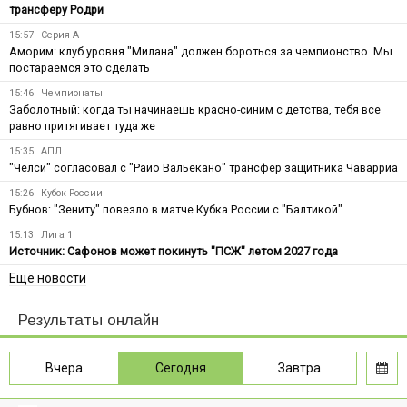
трансферу Родри
15:57
Серия А
Аморим: клуб уровня "Милана" должен бороться за чемпионство. Мы
постараемся это сделать
15:46
Чемпионаты
Заболотный: когда ты начинаешь красно-синим с детства, тебя все
равно притягивает туда же
15:35
АПЛ
"Челси" согласовал с "Райо Вальекано" трансфер защитника Чаварриа
15:26
Кубок России
Бубнов: "Зениту" повезло в матче Кубка России с "Балтикой"
15:13
Лига 1
Источник: Сафонов может покинуть "ПСЖ" летом 2027 года
Ещё новости
Результаты онлайн
Вчера
Сегодня
Завтра