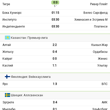
0:0
Тигре
Ривер Плейт
5 ′
Бока Хуниорс
01:15
Велес Сарсфилд
Институто
03:30
Химнасия и Эсгрима М
Индепендьенте
03:30
Платенсе
Казахстан: Премьер-лига
Алтай
2:2
Кызыл-Жар
Жетысу
0:4
Ордабасы
Кайрат
0:0
Женис
Каспий
1:1
Улытау
Финляндия: Вейккауслиига
Яро
1:3
ВПС
Швеция: Аллсвенскан
Эргрюте
3:4
АИК
Мьельбю
0:1
Эльфсборг