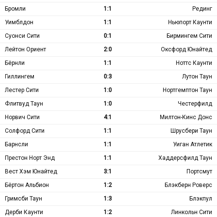
Бромли
1:1
Рединг
Уимблдон
1:1
Ньюпорт Каунти
Суонси Сити
0:1
Бирмингем Сити
Лейтон Ориент
2:0
Оксфорд Юнайтед
Бёрнли
1:1
Ноттс Каунти
Гиллингем
0:3
Лутон Таун
Лестер Сити
1:0
Нортгемптон Таун
Флитвуд Таун
1:0
Честерфилд
Норвич Сити
4:1
Милтон-Кинс Донс
Солфорд Сити
1:1
Шрусбери Таун
Барнсли
1:1
Уиган Атлетик
Престон Норт Энд
1:1
Хаддерсфилд Таун
Вест Хэм Юнайтед
3:1
Портсмут
Бёртон Альбион
1:2
Блэкберн Роверс
Гримсби Таун
1:3
Блэкпул
Дерби Каунти
1:2
Линкольн Сити