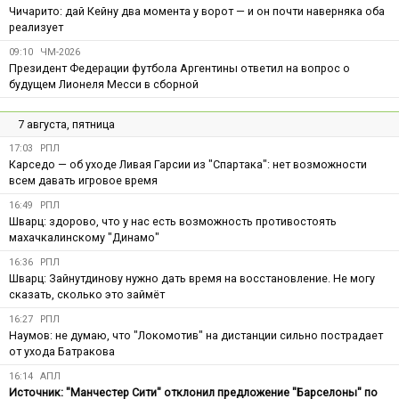
Чичарито: дай Кейну два момента у ворот — и он почти наверняка оба
реализует
09:10
ЧМ-2026
Президент Федерации футбола Аргентины ответил на вопрос о
будущем Лионеля Месси в сборной
7 августа, пятница
17:03
РПЛ
Карседо — об уходе Ливая Гарсии из "Спартака": нет возможности
всем давать игровое время
16:49
РПЛ
Шварц: здорово, что у нас есть возможность противостоять
махачкалинскому "Динамо"
16:36
РПЛ
Шварц: Зайнутдинову нужно дать время на восстановление. Не могу
сказать, сколько это займёт
16:27
РПЛ
Наумов: не думаю, что "Локомотив" на дистанции сильно пострадает
от ухода Батракова
16:14
АПЛ
Источник: "Манчестер Сити" отклонил предложение "Барселоны" по