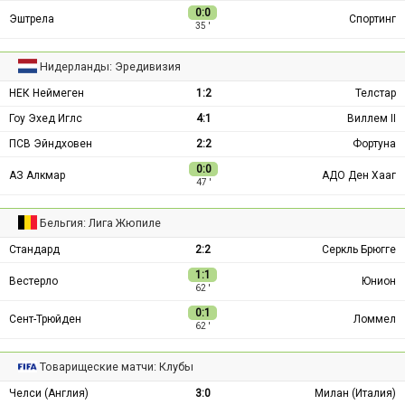
0:0
Эштрела
Спортинг
35 ′
Нидерланды: Эредивизия
НЕК Неймеген
1:2
Телстар
Гоу Эхед Иглс
4:1
Виллем II
ПСВ Эйндховен
2:2
Фортуна
0:0
АЗ Алкмар
АДО Ден Хааг
47 ′
Бельгия: Лига Жюпиле
Стандард
2:2
Серкль Брюгге
1:1
Вестерло
Юнион
62 ′
0:1
Сент-Трюйден
Ломмел
62 ′
Товарищеские матчи: Клубы
Челси (Англия)
3:0
Милан (Италия)