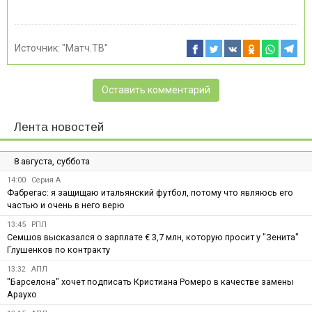
Источник:
"Матч.ТВ"
Оставить комментарий
Лента новостей
8 августа, суббота
14:00
Серия А
Фабрегас: я защищаю итальянский футбол, потому что являюсь его
частью и очень в него верю
13:45
РПЛ
Семшов высказался о зарплате € 3,7 млн, которую просит у "Зенита"
Глушенков по контракту
13:32
АПЛ
"Барселона" хочет подписать Кристиана Ромеро в качестве замены
Араухо