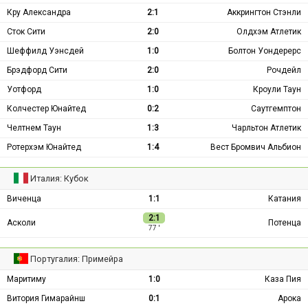
Кру Александра
2:1
Аккрингтон Стэнли
Сток Сити
2:0
Олдхэм Атлетик
Шеффилд Уэнсдей
1:0
Болтон Уондерерс
Брэдфорд Сити
2:0
Рочдейл
Уотфорд
1:0
Кроули Таун
Колчестер Юнайтед
0:2
Саутгемптон
Челтнем Таун
1:3
Чарльтон Атлетик
Ротерхэм Юнайтед
1:4
Вест Бромвич Альбион
Италия: Кубок
Виченца
1:1
Катания
2:1
Асколи
Потенца
77 ′
Португалия: Примейра
Маритиму
1:0
Каза Пия
Витория Гимарайнш
0:1
Арока