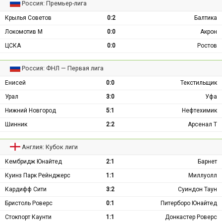
Россия: Премьер-лига
Крылья Советов
0:2
Балтика
Локомотив М
0:0
Акрон
ЦСКА
0:0
Ростов
Россия: ФНЛ — Первая лига
Енисей
0:0
Текстильщик
Урал
3:0
Уфа
Нижний Новгород
5:1
Нефтехимик
Шинник
2:2
Арсенал Т
Англия: Кубок лиги
Кембридж Юнайтед
2:1
Барнет
Куинз Парк Рейнджерс
1:1
Миллуолл
Кардифф Сити
3:2
Суиндон Таун
Бристоль Роверс
0:1
Питерборо Юнайтед
Стокпорт Каунти
1:1
Донкастер Роверс