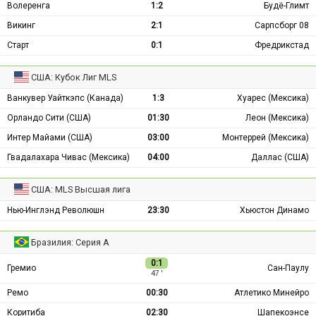
Волеренга
1:2
Будё-Глимт
Викинг
2:1
Сарпсборг 08
Старт
0:1
Фредрикстад
США: Кубок Лиг MLS
Ванкувер Уайткэпс (Канада)
1:3
Хуарес (Мексика)
Орландо Сити (США)
01:30
Леон (Мексика)
Интер Майами (США)
03:00
Монтеррей (Мексика)
Гвадалахара Чивас (Мексика)
04:00
Даллас (США)
США: MLS Высшая лига
Нью-Инглэнд Революшн
23:30
Хьюстон Динамо
Бразилия: Серия А
0:1
Гремио
Сан-Паулу
47 ′
Ремо
00:30
Атлетико Минейро
Коритиба
02:30
Шапекоэнсе