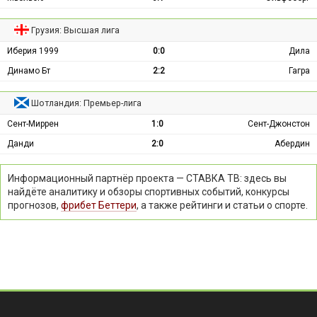
Грузия: Высшая лига
Иберия 1999
0:0
Дила
Динамо Бт
2:2
Гагра
Шотландия: Премьер-лига
Сент-Миррен
1:0
Сент-Джонстон
Данди
2:0
Абердин
Информационный партнёр проекта — СТАВКА ТВ: здесь вы
найдёте аналитику и обзоры спортивных событий, конкурсы
прогнозов,
фрибет Беттери
, а также рейтинги и статьи о спорте.