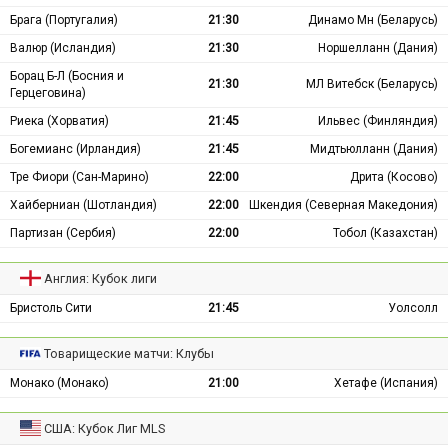
Брага (Португалия)
21:30
Динамо Мн (Беларусь)
Валюр (Исландия)
21:30
Норшелланн (Дания)
Борац Б-Л (Босния и
21:30
МЛ Витебск (Беларусь)
Герцеговина)
Риека (Хорватия)
21:45
Ильвес (Финляндия)
Богемианс (Ирландия)
21:45
Мидтьюлланн (Дания)
Тре Фиори (Сан-Марино)
22:00
Дрита (Косово)
Хайберниан (Шотландия)
22:00
Шкендия (Северная Македония)
Партизан (Сербия)
22:00
Тобол (Казахстан)
Англия: Кубок лиги
Бристоль Сити
21:45
Уолсолл
Товарищеские матчи: Клубы
Монако (Монако)
21:00
Хетафе (Испания)
США: Кубок Лиг MLS