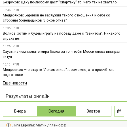
Безруков: Даку по-любому даст "Спартаку" то, чего так не хватало
15:46
РПЛ
Мещеряков: Баринов не заслужил такого отношения к себе со
стороны болельщиков "Локомотива"
15:35
РПЛ
Волков: хотим и будем играть на победу даже с "Зенитом". Никакого
страха нет
15:26
РПЛ
Саусь: на чемпионате мира болел за то, чтобы Месси снова выиграл
титул
15:13
РПЛ
Мещеряков — о старте "Локомотива": возможно, это просчёты в
подготовке
Ещё новости
Результаты онлайн
Вчера
Сегодня
Завтра
Лига Европы: Матчи / плей-офф