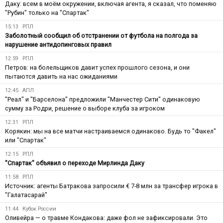
Даку: всем в моём окружении, включая агента, я сказал, что поменяю
"Рубин" только на "Спартак"
15:13
РПЛ
Заболотный сообщил об отстранении от футбола на полгода за
нарушение антидопинговых правил
12:59
РПЛ
Петров: на болельщиков давит успех прошлого сезона, и они
пытаются давить на нас ожиданиями
12:45
АПЛ
"Реал" и "Барселона" предложили "Манчестер Сити" одинаковую
сумму за Родри, решение о выборе клуба за игроком
12:31
РПЛ
Корякин: мы на все матчи настраиваемся одинаково. Будь то "Факел"
или "Спартак"
12:15
РПЛ
"Спартак" объявил о переходе Мирлинда Даку
11:58
РПЛ
Источник: агенты Батракова запросили € 7-8 млн за трансфер игрока в
"Галатасарай"
11:44
Кубок России
Оливейра — о травме Кондакова: даже фол не зафиксировали. Это