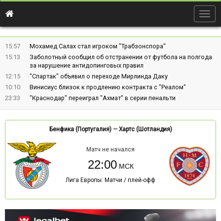
Togg
navig
15:57
Мохамед Салах стал игроком "Трабзонспора"
15:13
Заболотный сообщил об отстранении от футбола на полгода
за нарушение антидопинговых правил
12:15
"Спартак" объявил о переходе Мирлинда Даку
10:10
Винисиус близок к продлению контракта с "Реалом"
23:33
"Краснодар" переиграл "Ахмат" в серии пенальти
Бенфика (Португалия)
—
Хартс (Шотландия)
Матч не начался
22:00
Лига Европы: Матчи / плей-офф