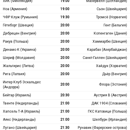
ХИК (Финляндия)
19:00
Мазервелл (Шотландия)
Ноа (Армения)
19:00
Сьон (Швейцария)
ЧФР Клуж (Румыния)
19:30
Тромсё (Норвегия)
Гётеборг (Швеция)
20:00
Гент (Бельгия)
Дебрецен (Венгрия)
20:00
Копенгаген (Дания)
Ракув (Польша)
20:00
Хаммарбю (Швеция)
Динамо К (Украина)
20:00
Карабах (Азербайджан)
Шериф (Молдавия)
20:00
Санкт-Галлен (Швейцария)
Жальгирис (Литва)
20:00
Хайдук (Хорватия)
Рига (Латвия)
20:00
Дьёр (Венгрия)
Интер Клуб Эскальдес
20:00
Флора (Эстония)
(Андорра)
Бейтар (Израиль)
20:30
Аустрия В (Австрия)
Твенте (Нидерланды)
21:00
ДАК 1904 (Словакия)
Хапоэль Т-А (Израиль)
21:00
ГКС Катовице (Польша)
Аякс (Нидерланды)
21:00
Шелбурн (Ирландия)
Лугано (Швейцария)
21:30
Рунавик (Фарерские острова)