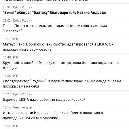
23:32
Кубок России
"Зенит" обыграл "Балтику" благодаря голу Кевина Андраде
22:02
Кубок России
Павел Полех стал самым молодым автором гола в истории
"Спартака"
16:59
РПЛ
Матеус Рейс: Бориско очень быстро адаптировался в ЦСКА. Он
поможет нам в этом сезоне
16:48
РПЛ
Круговой: спокойно бы ездил на метро, если бы я жил недалеко от
станции
16:36
РПЛ
Спортдиректор "Родины": в первых двух турах РПЛ команда была не
похожа сама на себя
16:27
Кубок России
Баринов: ЦСКА надо работать над реализацией
16:14
Чемпионаты
Источник: власти Испании призвали кабмин отказаться от
проведения ЧМ-2030 с Марокко
15:57
РПЛ