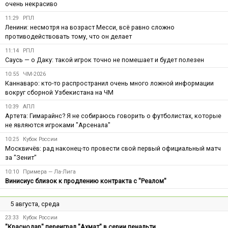
очень некрасиво
11:29
РПЛ
Ленини: несмотря на возраст Месси, всё равно сложно
противодействовать тому, что он делает
11:14
РПЛ
Саусь — о Даку: такой игрок точно не помешает и будет полезен
10:55
ЧМ-2026
Каннаваро: кто-то распространил очень много ложной информации
вокруг сборной Узбекистана на ЧМ
10:39
АПЛ
Артета: Гимарайнс? Я не собираюсь говорить о футболистах, которые
не являются игроками "Арсенала"
10:25
Кубок России
Москвичёв: рад наконец-то провести свой первый официальный матч
за "Зенит"
10:10
Примера — Ла-Лига
Винисиус близок к продлению контракта с "Реалом"
5 августа, среда
23:33
Кубок России
"Краснодар" переиграл "Ахмат" в серии пенальти