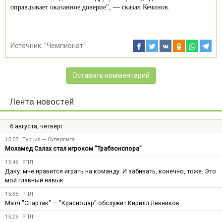
оправдывает оказанное доверие", — сказал Кечинов.
Источник:
"Чемпионат"
Оставить комментарий
Лента новостей
6 августа, четверг
15:57
Турция — Суперлига
Мохамед Салах стал игроком "Трабзонспора"
15:46
РПЛ
Даку: мне нравится играть на команду. И забивать, конечно, тоже. Это
мой главный навык
15:35
РПЛ
Матч "Спартак" — "Краснодар" обслужит Кирилл Левников
15:26
РПЛ