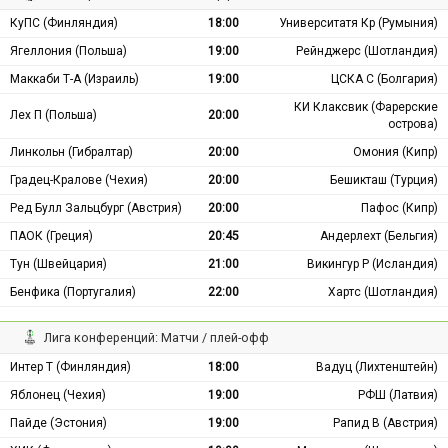
КуПС (Финляндия)
18:00
Университатя Кр (Румыния)
Ягеллония (Польша)
19:00
Рейнджерс (Шотландия)
Маккаби Т-А (Израиль)
19:00
ЦСКА С (Болгария)
КИ Клаксвик (Фарерские
Лех П (Польша)
20:00
острова)
Линкольн (Гибралтар)
20:00
Омония (Кипр)
Градец-Кралове (Чехия)
20:00
Бешикташ (Турция)
Ред Булл Зальцбург (Австрия)
20:00
Пафос (Кипр)
ПАОК (Греция)
20:45
Андерлехт (Бельгия)
Тун (Швейцария)
21:00
Викингур Р (Исландия)
Бенфика (Португалия)
22:00
Хартс (Шотландия)
Лига конференций: Матчи / плей-офф
Интер Т (Финляндия)
18:00
Вадуц (Лихтенштейн)
Яблонец (Чехия)
19:00
РФШ (Латвия)
Пайде (Эстония)
19:00
Рапид В (Австрия)