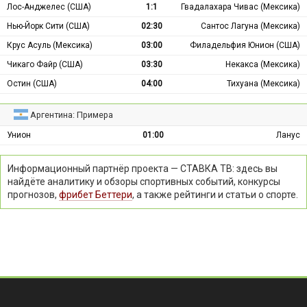
Лос-Анджелес (США)
1:1
Гвадалахара Чивас (Мексика)
Нью-Йорк Сити (США)
02:30
Сантос Лагуна (Мексика)
Крус Асуль (Мексика)
03:00
Филадельфия Юнион (США)
Чикаго Файр (США)
03:30
Некакса (Мексика)
Остин (США)
04:00
Тихуана (Мексика)
Аргентина: Примера
Унион
01:00
Ланус
Информационный партнёр проекта — СТАВКА ТВ: здесь вы
найдёте аналитику и обзоры спортивных событий, конкурсы
прогнозов,
фрибет Беттери
, а также рейтинги и статьи о спорте.