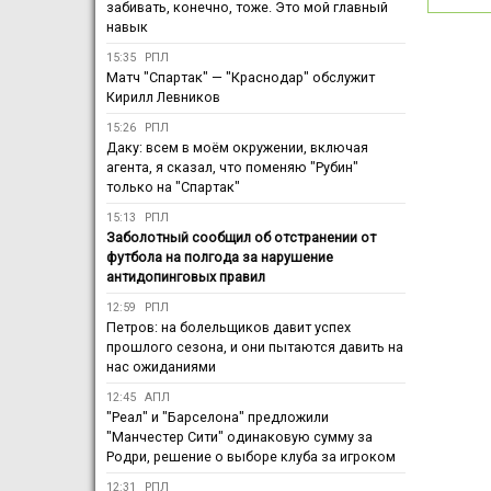
забивать, конечно, тоже. Это мой главный
навык
15:35
РПЛ
Матч "Спартак" — "Краснодар" обслужит
Кирилл Левников
15:26
РПЛ
Даку: всем в моём окружении, включая
агента, я сказал, что поменяю "Рубин"
только на "Спартак"
15:13
РПЛ
Заболотный сообщил об отстранении от
футбола на полгода за нарушение
антидопинговых правил
12:59
РПЛ
Петров: на болельщиков давит успех
прошлого сезона, и они пытаются давить на
нас ожиданиями
12:45
АПЛ
"Реал" и "Барселона" предложили
"Манчестер Сити" одинаковую сумму за
Родри, решение о выборе клуба за игроком
12:31
РПЛ