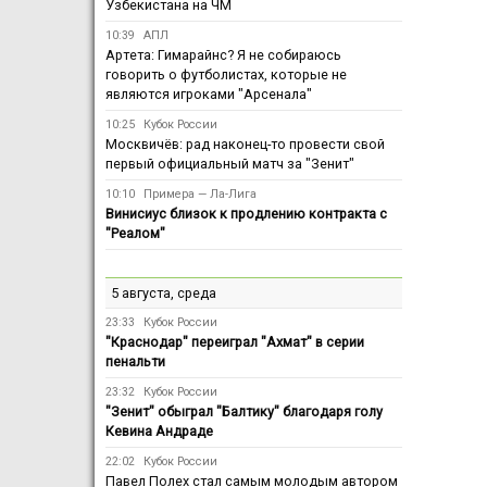
Узбекистана на ЧМ
10:39
АПЛ
Артета: Гимарайнс? Я не собираюсь
говорить о футболистах, которые не
являются игроками "Арсенала"
10:25
Кубок России
Москвичёв: рад наконец-то провести свой
первый официальный матч за "Зенит"
10:10
Примера — Ла-Лига
Винисиус близок к продлению контракта с
"Реалом"
5 августа, среда
23:33
Кубок России
"Краснодар" переиграл "Ахмат" в серии
пенальти
23:32
Кубок России
"Зенит" обыграл "Балтику" благодаря голу
Кевина Андраде
22:02
Кубок России
Павел Полех стал самым молодым автором