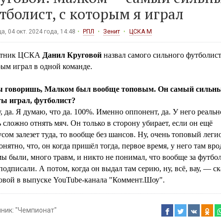
тболист, с которым я играл
а, 04 окт. 2024 года, 14:48
РПЛ
Зенит
ЦСКА М
итник ЦСКА
Данил Круговой
назвал самого сильного футболист
ым играл в одной команде.
 говоришь, Малком был вообще топовым. Он самый сильны
ты играл, футболист?
 да. Я думаю, что да. 100%. Именно оппонент, да. У него реальн
 сложно отнять мяч. Он только в сторону убирает, если он ещё
сом залезет туда, то вообще без шансов. Ну, очень топовый леги
онятно, что, он когда пришёл тогда, первое время, у него там вро
ы были, много травм, и никто не понимал, что вообще за футбол
подписали. А потом, когда он выдал там серию, ну, всё, вау, — ск
овой в выпуске YouTube-канала "Коммент.Шоу".
чник:
"Чемпионат"