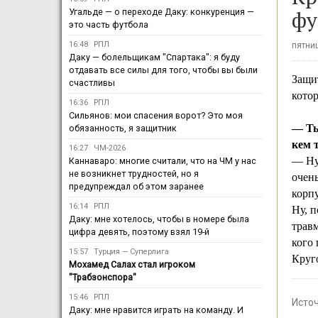
фу
Угальде — о переходе Даку: конкуренция —
это часть футбола
16:48
РПЛ
пятниц
Даку — болельщикам "Спартака": я буду
отдавать все силы для того, чтобы вы были
Защ
счастливы
котор
16:36
РПЛ
Сильянов: мои спасения ворот? Это моя
— Ты
обязанность, я защитник
кем 
16:27
ЧМ-2026
— Ну,
Каннаваро: многие считали, что на ЧМ у нас
не возникнет трудностей, но я
очень
предупреждал об этом заранее
корпу
16:14
РПЛ
Ну, п
Даку: мне хотелось, чтобы в номере была
травм
цифра девять, поэтому взял 19-й
кого 
15:57
Турция — Суперлига
Круг
Мохамед Салах стал игроком
"Трабзонспора"
15:46
РПЛ
Исто
Даку: мне нравится играть на команду. И