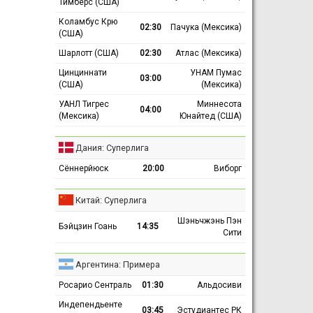
Тимберс (США)
Коламбус Крю
02:30
Пачука (Мексика)
(США)
Шарлотт (США)
02:30
Атлас (Мексика)
Цинциннати
УНАМ Пумас
03:00
(США)
(Мексика)
УАНЛ Тигрес
Миннесота
04:00
(Мексика)
Юнайтед (США)
Дания: Суперлига
Сённерйюск
20:00
Виборг
Китай: Суперлига
Шэньчжэнь Пэн
Бэйцзин Гоань
14:35
Сити
Аргентина: Примера
Росарио Сентраль
01:30
Альдосиви
Индепендьенте
03:45
Эстудиантес РК