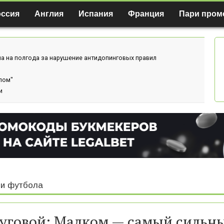
оссия
Англия
Испания
Франция
Пари пром
а на полгода за нарушение антидопинговых правил
лом"
и
и футбола
уговой: Малком — самый сильн