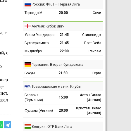
Россия: ФНЛ — Первая лига
Торпедо М
20:00
Сочи
Англия: Кубок лиги
а, с
Уиком Уондерерс
21:45
Стивенидж
Вулверхэмптон
21:45
Порт Вейл
Мидлсбро
22:00
Рексем
й, с
Германия: Вторая бундеслига
о
Бохум
21:30
Герта
онер.
де
Товарищеские матчи: Клубы
ист,
Бавария
Астон Вилла
15:00
азал
(Германия)
(Англия)
Кристал Пэлас
Фулхэм (Англия)
20:00
(Англия)
Венгрия: ОТР Банк Лига