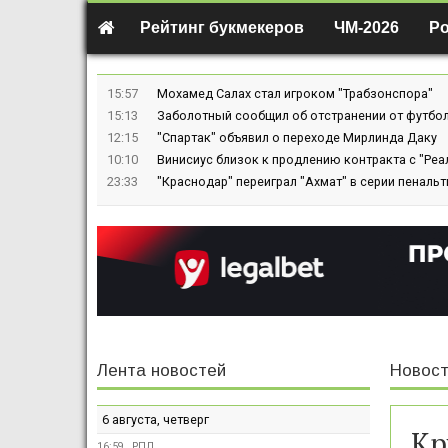
Рейтинг букмекеров
ЧМ-2026
Р
15:57
Мохамед Салах стал игроком "Трабзонспора"
15:13
Заболотный сообщил об отстранении от футбол
12:15
"Спартак" объявил о переходе Мирлинда Даку
10:10
Винисиус близок к продлению контракта с "Реа
23:33
"Краснодар" переиграл "Ахмат" в серии пенальт
Лента новостей
Новост
6 августа, четверг
Кр
16:59
РПЛ