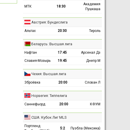
Академия
МТК
18:30
Пушкаша
Австрия: Бундеслига
Альтах
20:30
Тироль
Беларусь: Высшая лига
Нафтан
17:45
Арсенал Дз
Славия-Мозырь
19:45
Днепр М
Чехия: Высшая лига
Зброёвка
20:00
Слован Л
Норвегия: Типпелига
Саннефьорд
20:00
КФУМ
США: Кубок Лиг MLS
Портленд
5:2
Пуэбла (Мексика)