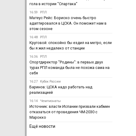
гола в истории "Спартака"
16:59
РПЛ
Матеус Рейс: Бориско очень быстро
адаптировался в ЦСКА. Он поможет нам в
этом сезоне
16:48
РПЛ
Круговой: спокойно бы ездил на метро, если
бы я жил недалеко от станции
16:36
РПЛ
Спортдиректор "Родины": в первых двух
турах РПЛ команда была не похожа сама на
себя
16:27
Кубок России
Баринов: ЦСКА надо работать над
реализацией
16:14
Чемпионаты
Источник: власти Испании призвали кабмин
отказаться от проведения ЧМ-2030 с
Марокко
Ещё новости