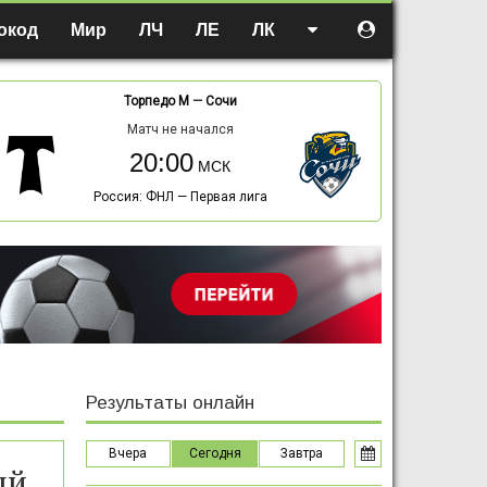
окод
Мир
ЛЧ
ЛЕ
ЛК
Торпедо М
—
Сочи
Матч не начался
20:00
Россия: ФНЛ — Первая лига
Результаты онлайн
Вчера
Сегодня
Завтра
ый