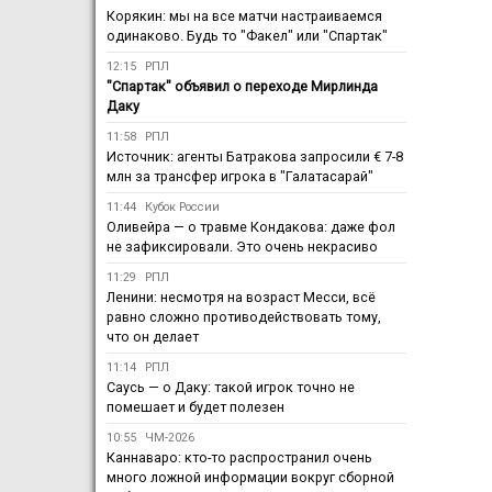
Корякин: мы на все матчи настраиваемся
одинаково. Будь то "Факел" или "Спартак"
12:15
РПЛ
"Спартак" объявил о переходе Мирлинда
Даку
11:58
РПЛ
Источник: агенты Батракова запросили € 7-8
млн за трансфер игрока в "Галатасарай"
11:44
Кубок России
Оливейра — о травме Кондакова: даже фол
не зафиксировали. Это очень некрасиво
11:29
РПЛ
Ленини: несмотря на возраст Месси, всё
равно сложно противодействовать тому,
что он делает
11:14
РПЛ
Саусь — о Даку: такой игрок точно не
помешает и будет полезен
10:55
ЧМ-2026
Каннаваро: кто-то распространил очень
много ложной информации вокруг сборной