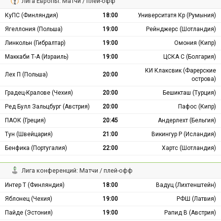
Лига Европы: Матчи / плей-офф
КуПС (Финляндия)
18:00
Университатя Кр (Румыния)
Ягеллония (Польша)
19:00
Рейнджерс (Шотландия)
Линкольн (Гибралтар)
19:00
Омония (Кипр)
Маккаби Т-А (Израиль)
19:00
ЦСКА С (Болгария)
КИ Клаксвик (Фарерские
Лех П (Польша)
20:00
острова)
Градец-Кралове (Чехия)
20:00
Бешикташ (Турция)
Ред Булл Зальцбург (Австрия)
20:00
Пафос (Кипр)
ПАОК (Греция)
20:45
Андерлехт (Бельгия)
Тун (Швейцария)
21:00
Викингур Р (Исландия)
Бенфика (Португалия)
22:00
Хартс (Шотландия)
Лига конференций: Матчи / плей-офф
Интер Т (Финляндия)
18:00
Вадуц (Лихтенштейн)
Яблонец (Чехия)
19:00
РФШ (Латвия)
Пайде (Эстония)
19:00
Рапид В (Австрия)