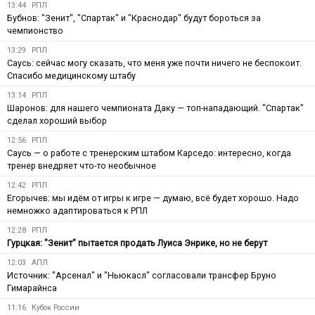
13:44
РПЛ
Бубнов: "Зенит", "Спартак" и "Краснодар" будут бороться за
чемпионство
13:29
РПЛ
Саусь: сейчас могу сказать, что меня уже почти ничего не беспокоит.
Спасибо медицинскому штабу
13:14
РПЛ
Шаронов: для нашего чемпионата Даку — топ-нападающий. "Спартак"
сделал хороший выбор
12:56
РПЛ
Саусь — о работе с тренерским штабом Карседо: интересно, когда
тренер внедряет что-то необычное
12:42
РПЛ
Егорычев: мы идём от игры к игре — думаю, всё будет хорошо. Надо
немножко адаптироваться к РПЛ
12:28
РПЛ
Гурцкая: "Зенит" пытается продать Луиса Энрике, но не берут
12:03
АПЛ
Источник: "Арсенал" и "Ньюкасл" согласовали трансфер Бруно
Гимарайнса
11:16
Кубок России