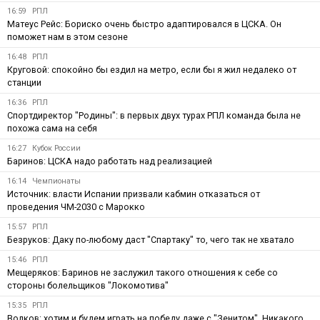
16:59
РПЛ
Матеус Рейс: Бориско очень быстро адаптировался в ЦСКА. Он
поможет нам в этом сезоне
16:48
РПЛ
Круговой: спокойно бы ездил на метро, если бы я жил недалеко от
станции
16:36
РПЛ
Спортдиректор "Родины": в первых двух турах РПЛ команда была не
похожа сама на себя
16:27
Кубок России
Баринов: ЦСКА надо работать над реализацией
16:14
Чемпионаты
Источник: власти Испании призвали кабмин отказаться от
проведения ЧМ-2030 с Марокко
15:57
РПЛ
Безруков: Даку по-любому даст "Спартаку" то, чего так не хватало
15:46
РПЛ
Мещеряков: Баринов не заслужил такого отношения к себе со
стороны болельщиков "Локомотива"
15:35
РПЛ
Волков: хотим и будем играть на победу даже с "Зенитом". Никакого