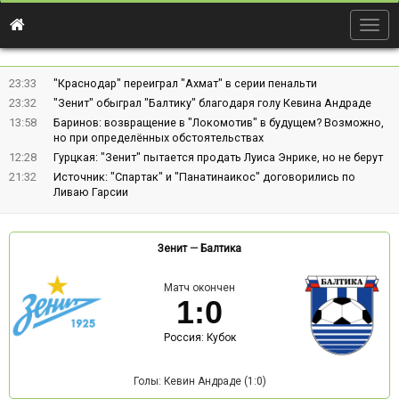
Togg
navig
23:33
"Краснодар" переиграл "Ахмат" в серии пенальти
23:32
"Зенит" обыграл "Балтику" благодаря голу Кевина Андраде
13:58
Баринов: возвращение в "Локомотив" в будущем? Возможно,
но при определённых обстоятельствах
12:28
Гурцкая: "Зенит" пытается продать Луиса Энрике, но не берут
21:32
Источник: "Спартак" и "Панатинаикос" договорились по
Ливаю Гарсии
Зенит
—
Балтика
Матч окончен
1
:
0
Россия: Кубок
Голы: Кевин Андраде (1:0)