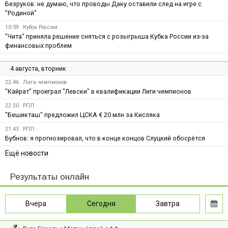
Безруков: не думаю, что проводы Даку оставили след на игре с
"Родиной"
10:59
Кубок России
"Чита" приняла решение сняться с розыгрыша Кубка России из-за
финансовых проблем
4 августа, вторник
22:46
Лига чемпионов
"Кайрат" проиграл "Левски" в квалификации Лиги чемпионов
22:30
РПЛ
"Бешикташ" предложил ЦСКА € 20 млн за Кисляка
21:43
РПЛ
Бубнов: я прогнозировал, что в конце концов Слуцкий обосрётся
Ещё новости
Результаты онлайн
Вчера
Сегодня
Завтра