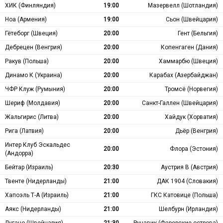
ХИК (Финляндия)
19:00
Мазервелл (Шотландия)
Ноа (Армения)
19:00
Сьон (Швейцария)
Гётеборг (Швеция)
20:00
Гент (Бельгия)
Дебрецен (Венгрия)
20:00
Копенгаген (Дания)
Ракув (Польша)
20:00
Хаммарбю (Швеция)
Динамо К (Украина)
20:00
Карабах (Азербайджан)
ЧФР Клуж (Румыния)
20:00
Тромсё (Норвегия)
Шериф (Молдавия)
20:00
Санкт-Галлен (Швейцария)
Жальгирис (Литва)
20:00
Хайдук (Хорватия)
Рига (Латвия)
20:00
Дьёр (Венгрия)
Интер Клуб Эскальдес
20:00
Флора (Эстония)
(Андорра)
Бейтар (Израиль)
20:30
Аустрия В (Австрия)
Твенте (Нидерланды)
21:00
ДАК 1904 (Словакия)
Хапоэль Т-А (Израиль)
21:00
ГКС Катовице (Польша)
Аякс (Нидерланды)
21:00
Шелбурн (Ирландия)
Лугано (Швейцария)
21:30
Рунавик (Фарерские острова)