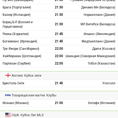
Брага (Португалия)
21:30
Динамо Мн (Беларусь)
Валюр (Исландия)
21:30
Норшелланн (Дания)
Борац Б-Л (Босния и
21:30
МЛ Витебск (Беларусь)
Герцеговина)
Риека (Хорватия)
21:45
Ильвес (Финляндия)
Богемианс (Ирландия)
21:45
Мидтьюлланн (Дания)
Тре Фиори (Сан-Марино)
22:00
Дрита (Косово)
Хайберниан (Шотландия)
22:00
Шкендия (Северная Македония)
Партизан (Сербия)
22:00
Тобол (Казахстан)
Англия: Кубок лиги
Бристоль Сити
21:45
Уолсолл
Товарищеские матчи: Клубы
Монако (Монако)
21:00
Хетафе (Испания)
США: Кубок Лиг MLS