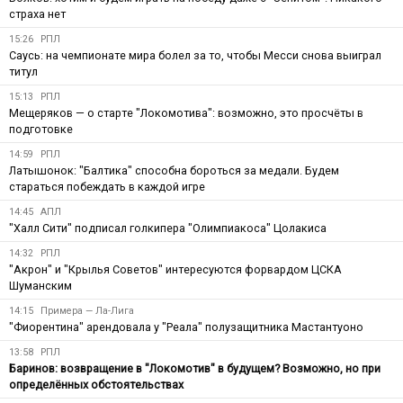
страха нет
15:26
РПЛ
Саусь: на чемпионате мира болел за то, чтобы Месси снова выиграл
титул
15:13
РПЛ
Мещеряков — о старте "Локомотива": возможно, это просчёты в
подготовке
14:59
РПЛ
Латышонок: "Балтика" способна бороться за медали. Будем
стараться побеждать в каждой игре
14:45
АПЛ
"Халл Сити" подписал голкипера "Олимпиакоса" Цолакиса
14:32
РПЛ
"Акрон" и "Крылья Советов" интересуются форвардом ЦСКА
Шуманским
14:15
Примера — Ла-Лига
"Фиорентина" арендовала у "Реала" полузащитника Мастантуоно
13:58
РПЛ
Баринов: возвращение в "Локомотив" в будущем? Возможно, но при
определённых обстоятельствах