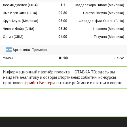
Лос-Анджелес (США)
1:1
Гвадалахара Чивас (Мексика)
Нью-Йорк Сити (США)
02:30
Сантос Лагуна (Мексика)
Крус Асуль (Мексика)
03:00
Филадельфия Юнион (США)
Чикаго Файр (США)
03:30
Некакса (Мексика)
Остин (США)
04:00
Тихуана (Мексика)
Аргентина: Примера
Унион
01:00
Ланус
Информационный партнёр проекта — СТАВКА ТВ: здесь вы
найдёте аналитику и обзоры спортивных событий, конкурсы
прогнозов,
фрибет Беттери
, а также рейтинги и статьи о спорте.