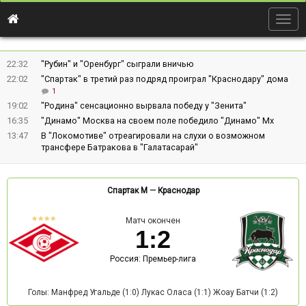
Togg
navig
22:32
"Рубин" и "Оренбург" сыграли вничью
22:02
"Спартак" в третий раз подряд проиграл "Краснодару" дома
1
19:02
"Родина" сенсационно вырвала победу у "Зенита"
16:35
"Динамо" Москва на своем поле победило "Динамо" Мх
13:47
В "Локомотиве" отреагировали на слухи о возможном
трансфере Батракова в "Галатасарай"
Спартак М
—
Краснодар
Матч окончен
1
:
2
Россия: Премьер-лига
Голы: Манфред Угальде (1:0) Лукас Оласа (1:1) Жоау Батчи (1:2)