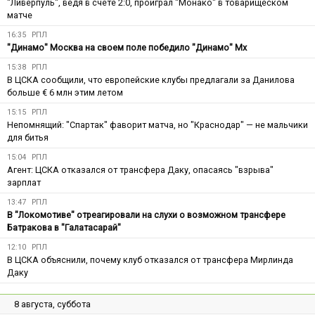
"Ливерпуль", ведя в счёте 2:0, проиграл "Монако" в товарищеском
матче
16:35
РПЛ
"Динамо" Москва на своем поле победило "Динамо" Мх
15:38
РПЛ
В ЦСКА сообщили, что европейские клубы предлагали за Данилова
больше € 6 млн этим летом
15:15
РПЛ
Непомнящий: "Спартак" фаворит матча, но "Краснодар" — не мальчики
для битья
15:04
РПЛ
Агент: ЦСКА отказался от трансфера Даку, опасаясь "взрыва"
зарплат
13:47
РПЛ
В "Локомотиве" отреагировали на слухи о возможном трансфере
Батракова в "Галатасарай"
12:10
РПЛ
В ЦСКА объяснили, почему клуб отказался от трансфера Мирлинда
Даку
8 августа, суббота