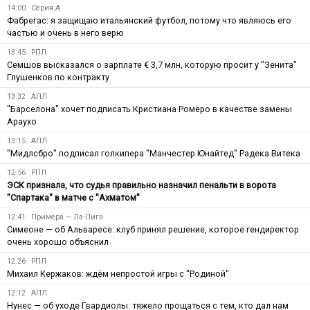
14:00
Серия А
Фабрегас: я защищаю итальянский футбол, потому что являюсь его
частью и очень в него верю
13:45
РПЛ
Семшов высказался о зарплате € 3,7 млн, которую просит у "Зенита"
Глушенков по контракту
13:32
АПЛ
"Барселона" хочет подписать Кристиана Ромеро в качестве замены
Араухо
13:15
АПЛ
"Мидлсбро" подписал голкипера "Манчестер Юнайтед" Радека Витека
12:56
РПЛ
ЭСК признала, что судья правильно назначил пенальти в ворота
"Спартака" в матче с "Ахматом"
12:41
Примера — Ла-Лига
Симеоне — об Альваресе: клуб принял решение, которое гендиректор
очень хорошо объяснил
12:26
РПЛ
Михаил Кержаков: ждём непростой игры с "Родиной"
12:12
АПЛ
Нунес — об уходе Гвардиолы: тяжело прощаться с тем, кто дал нам