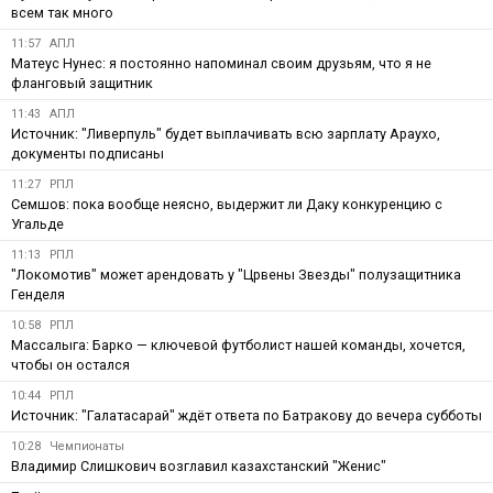
всем так много
11:57
АПЛ
Матеус Нунес: я постоянно напоминал своим друзьям, что я не
фланговый защитник
11:43
АПЛ
Источник: "Ливерпуль" будет выплачивать всю зарплату Араухо,
документы подписаны
11:27
РПЛ
Семшов: пока вообще неясно, выдержит ли Даку конкуренцию с
Угальде
11:13
РПЛ
"Локомотив" может арендовать у "Црвены Звезды" полузащитника
Генделя
10:58
РПЛ
Массалыга: Барко — ключевой футболист нашей команды, хочется,
чтобы он остался
10:44
РПЛ
Источник: "Галатасарай" ждёт ответа по Батракову до вечера субботы
10:28
Чемпионаты
Владимир Слишкович возглавил казахстанский "Женис"