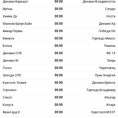
Динамо-Барнаул
00:00
Динамо-Владивосток
Иртыш
00:00
Сатурн
Химик Дз
00:00
Носта
Фанком Броук Бойз
00:00
Динамо Кр
Амкар-Пермь
00:00
Победа НН
Ижевск
00:00
Торпедо Миасс
Волна
00:00
Тюмень
Динамо-СПб
00:00
ФК 10
Динамо Вг
00:00
Тверь
Тосно
00:00
Череповец
Звезда СПб
00:00
Луки-Энергия
Красное Знамя
00:00
Динамо-Брянск
Строгино
00:00
Торпедо-Владимир
Сокол
00:00
Ильпар
Калуга
00:00
Искра
Авангард К
00:00
Кристалл-МЭЗТ