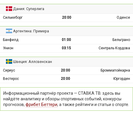
Дания: Суперлига
Силькеборг
20:00
Оденсе
Аргентина: Примера
Банфилд
01:00
Бельграно
Унион
03:15
Сентраль Кордова
Швеция: Аллсвенскан
Сириус
20:00
Броммапойкарна
Вестерос
20:00
Юргорден
Информационный партнёр проекта — СТАВКА ТВ: здесь вы
найдёте аналитику и обзоры спортивных событий, конкурсы
прогнозов,
фрибет Беттери
, а также рейтинги и статьи о спорте.