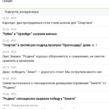
Греции
9 августа, воскресенье
23:07
РПЛ
Карседо: два пропущенных гола стали шоком для "Спартака"
22:32
РПЛ
"Рубин" и "Оренбург" сыграли вничью
22:02
РПЛ
"Спартак" в третий раз подряд проиграл "Краснодару" дома
1
20:24
РПЛ
Луис Энрике: "Родина" хорошо обороняется, к сожалению, не смогли
сравнять и проиграли
20:14
РПЛ
Диас: победить "Зенит" — дорогого стоит. Мы потратили много сил
20:03
РПЛ
Семак высказался о сенсационном домашнем поражении "Зенита" от
"Родины"
19:02
РПЛ
"Родина" сенсационно вырвала победу у "Зенита"
18:36
Товарищеские матчи