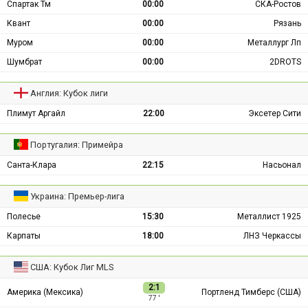
Спартак Тм
00:00
СКА-Ростов
Квант
00:00
Рязань
Муром
00:00
Металлург Лп
Шумбрат
00:00
2DROTS
Англия: Кубок лиги
Плимут Аргайл
22:00
Эксетер Сити
Португалия: Примейра
Санта-Клара
22:15
Насьонал
Украина: Премьер-лига
Полесье
15:30
Металлист 1925
Карпаты
18:00
ЛНЗ Черкассы
США: Кубок Лиг MLS
2:1
Америка (Мексика)
Портленд Тимберс (США)
77 ′