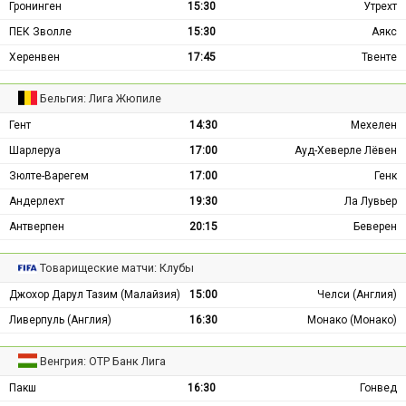
Гронинген
15:30
Утрехт
ПЕК Зволле
15:30
Аякс
Херенвен
17:45
Твенте
Бельгия: Лига Жюпиле
Гент
14:30
Мехелен
Шарлеруа
17:00
Ауд-Хеверле Лёвен
Зюлте-Варегем
17:00
Генк
Андерлехт
19:30
Ла Лувьер
Антверпен
20:15
Беверен
Товарищеские матчи: Клубы
Джохор Дарул Тазим (Малайзия)
15:00
Челси (Англия)
Ливерпуль (Англия)
16:30
Монако (Монако)
Венгрия: ОТР Банк Лига
Пакш
16:30
Гонвед