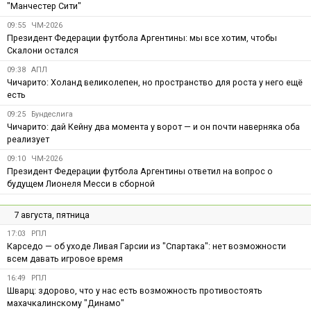
"Манчестер Сити"
09:55
ЧМ-2026
Президент Федерации футбола Аргентины: мы все хотим, чтобы
Скалони остался
09:38
АПЛ
Чичарито: Холанд великолепен, но пространство для роста у него ещё
есть
09:25
Бундеслига
Чичарито: дай Кейну два момента у ворот — и он почти наверняка оба
реализует
09:10
ЧМ-2026
Президент Федерации футбола Аргентины ответил на вопрос о
будущем Лионеля Месси в сборной
7 августа, пятница
17:03
РПЛ
Карседо — об уходе Ливая Гарсии из "Спартака": нет возможности
всем давать игровое время
16:49
РПЛ
Шварц: здорово, что у нас есть возможность противостоять
махачкалинскому "Динамо"