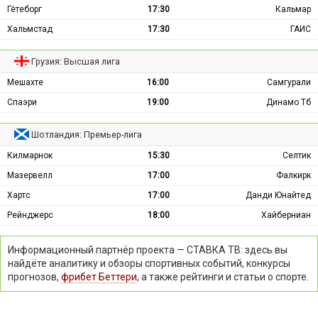
Гётеборг
17:30
Кальмар
Хальмстад
17:30
ГАИС
Грузия: Высшая лига
Мешахте
16:00
Самгурали
Спаэри
19:00
Динамо Тб
Шотландия: Премьер-лига
Килмарнок
15:30
Селтик
Мазервелл
17:00
Фалкирк
Хартс
17:00
Данди Юнайтед
Рейнджерс
18:00
Хайберниан
Информационный партнёр проекта — СТАВКА ТВ: здесь вы
найдёте аналитику и обзоры спортивных событий, конкурсы
прогнозов,
фрибет Беттери
, а также рейтинги и статьи о спорте.