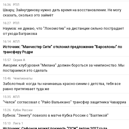
16:36
РПЛ
Шварц: Зайнутдинову нужно дать время на восстановление. Не могу
сказать, сколько это займёт
16:27
РПЛ
Наумов: не думаю, что "Локомотив" на дистанции сильно пострадает
от ухода Батракова
16:14
АПЛ
Источник: "Манчестер Сити" отклонил предложение "Барселоны" по
трансферу Родри
15:57
Серия А
Аморим: клуб уровня "Милана" должен бороться за чемпионство. Мы
постараемся это сделать
15:46
Чемпионаты
Заболотный: когда ты начинаешь красно-синим с детства, тебя все
равно притягивает туда же
15:35
АПЛ
"Челси" согласовал с "Райо Вальекано" трансфер защитника Чаварриа
15:26
Кубок России
Бубнов: "Зениту" повезло в матче Кубка России с "Балтикой"
15:13
Лига 1
Источник: Сафонов может покинуть "ПСЖ" летом 2027 года