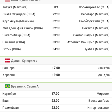
Толука (Мексика)
0:1
Лос-Анджелес (США)
Сиэтл Саундерс (США)
22:30
Керетаро (Мексика)
Крус Асуль (Мексика)
02:30
Нью-Йорк Сити (США)
Филадельфия Юнион (США)
02:30
Некакса (Мексика)
Чикаго Файр (США)
03:00
Сантос Лагуна (Мексика)
Нэшвилл (США)
03:00
Атлетико Сан Луис (Мексика)
Остин (США)
04:00
Пуэбла (Мексика)
Дания: Суперлига
Раннерс
17:00
Люнгбю
Хорсенс
19:00
Брондбю
Бразилия: Серия А
Крузейро
17:00
Мирасол
Баия
22:00
Васко да Гама
Палмейрас
22:00
Интернасьонал