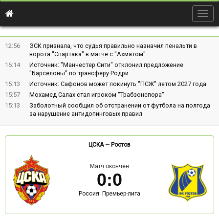
Togg
navig
12:56
ЭСК признала, что судья правильно назначил пенальти в
ворота "Спартака" в матче с "Ахматом"
16:14
Источник: "Манчестер Сити" отклонил предложение
"Барселоны" по трансферу Родри
15:13
Источник: Сафонов может покинуть "ПСЖ" летом 2027 года
15:57
Мохамед Салах стал игроком "Трабзонспора"
15:13
Заболотный сообщил об отстранении от футбола на полгода
за нарушение антидопинговых правил
ЦСКА
—
Ростов
Матч окончен
0
:
0
Россия: Премьер-лига