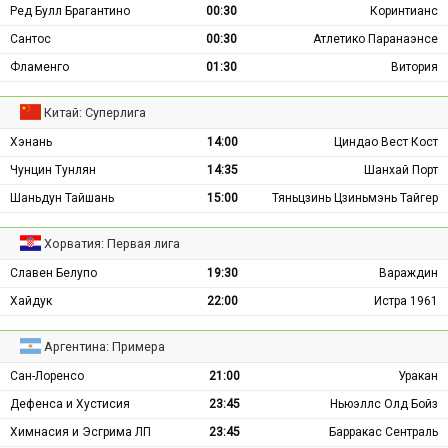
Ред Булл Брагантино
00:30
Коринтианс
Сантос
00:30
Атлетико Паранаэнсе
Фламенго
01:30
Витория
Китай: Суперлига
Хэнань
14:00
Циндао Вест Кост
Чунцин Тунлян
14:35
Шанхай Порт
Шаньдун Тайшань
15:00
Тяньцзинь Цзиньмэнь Тайгер
Хорватия: Первая лига
Славен Белупо
19:30
Вараждин
Хайдук
22:00
Истра 1961
Аргентина: Примера
Сан-Лоренсо
21:00
Уракан
Дефенса и Хустисия
23:45
Ньюэллс Олд Бойз
Химнасия и Эсгрима ЛП
23:45
Барракас Сентраль