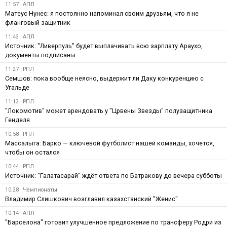
11:57
АПЛ
Матеус Нунес: я постоянно напоминал своим друзьям, что я не
фланговый защитник
11:43
АПЛ
Источник: "Ливерпуль" будет выплачивать всю зарплату Араухо,
документы подписаны
11:27
РПЛ
Семшов: пока вообще неясно, выдержит ли Даку конкуренцию с
Угальде
11:13
РПЛ
"Локомотив" может арендовать у "Црвены Звезды" полузащитника
Генделя
10:58
РПЛ
Массалыга: Барко — ключевой футболист нашей команды, хочется,
чтобы он остался
10:44
РПЛ
Источник: "Галатасарай" ждёт ответа по Батракову до вечера субботы
10:28
Чемпионаты
Владимир Слишкович возглавил казахстанский "Женис"
10:14
АПЛ
"Барселона" готовит улучшенное предложение по трансферу Родри из