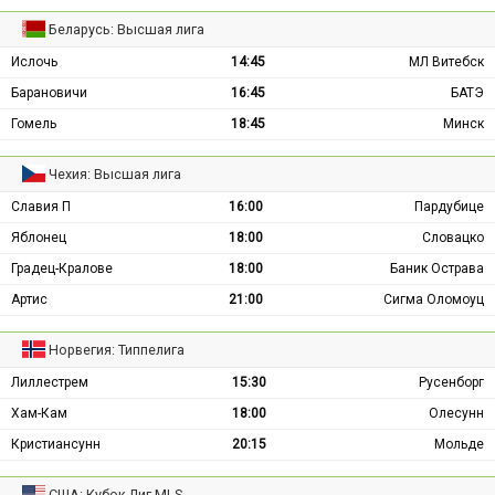
Беларусь: Высшая лига
Ислочь
14:45
МЛ Витебск
Барановичи
16:45
БАТЭ
Гомель
18:45
Минск
Чехия: Высшая лига
Славия П
16:00
Пардубице
Яблонец
18:00
Словацко
Градец-Кралове
18:00
Баник Острава
Артис
21:00
Сигма Оломоуц
Норвегия: Типпелига
Лиллестрем
15:30
Русенборг
Хам-Кам
18:00
Олесунн
Кристиансунн
20:15
Мольде
США: Кубок Лиг MLS