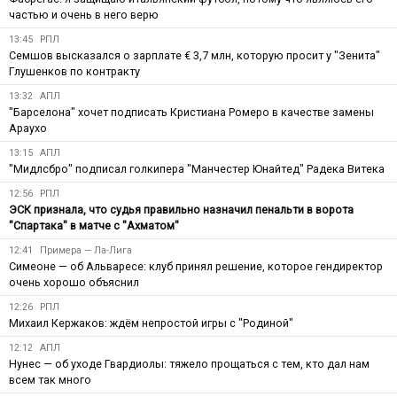
частью и очень в него верю
13:45
РПЛ
Семшов высказался о зарплате € 3,7 млн, которую просит у "Зенита"
Глушенков по контракту
13:32
АПЛ
"Барселона" хочет подписать Кристиана Ромеро в качестве замены
Араухо
13:15
АПЛ
"Мидлсбро" подписал голкипера "Манчестер Юнайтед" Радека Витека
12:56
РПЛ
ЭСК признала, что судья правильно назначил пенальти в ворота
"Спартака" в матче с "Ахматом"
12:41
Примера — Ла-Лига
Симеоне — об Альваресе: клуб принял решение, которое гендиректор
очень хорошо объяснил
12:26
РПЛ
Михаил Кержаков: ждём непростой игры с "Родиной"
12:12
АПЛ
Нунес — об уходе Гвардиолы: тяжело прощаться с тем, кто дал нам
всем так много