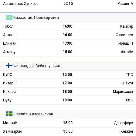
Аргентинос Хуниорс
02:15
Расинг А
Казахстан: Премьер-лига
Тобол
16:00
Кайсар
Астана
16:00
Окжетпес
Елимай
17:00
Иртыш П
Атырау
18:00
Актобе
Финляндия: Вейккауслиига
КуПС
15:00
ТПС
Интер Т
17:00
Лахти
Ильвес
18:00
Мариехамн
Оулу
19:00
ХИК
Швеция: Аллсвенскан
Мальмё
15:00
Дегерфорс
Хаммарбю
15:00
Хеккен