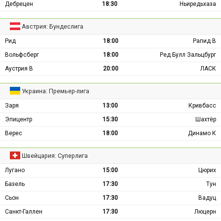
Дебрецен
18:30
Ньиредьхаза
Австрия: Бундеслига
Рид
18:00
Рапид В
Вольфсберг
18:00
Ред Булл Зальцбург
Аустрия В
20:00
ЛАСК
Украина: Премьер-лига
Заря
13:00
Кривбасс
Эпицентр
15:30
Шахтёр
Верес
18:00
Динамо К
Швейцария: Суперлига
Лугано
15:00
Цюрих
Базель
17:30
Тун
Сьон
17:30
Вадуц
Санкт-Галлен
17:30
Люцерн