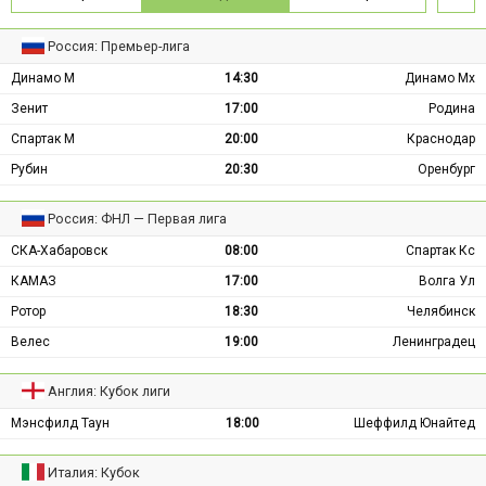
Россия: Премьер-лига
Динамо М
14:30
Динамо Мх
Зенит
17:00
Родина
Спартак М
20:00
Краснодар
Рубин
20:30
Оренбург
Россия: ФНЛ — Первая лига
СКА-Хабаровск
08:00
Спартак Кс
КАМАЗ
17:00
Волга Ул
Ротор
18:30
Челябинск
Велес
19:00
Ленинградец
Англия: Кубок лиги
Мэнсфилд Таун
18:00
Шеффилд Юнайтед
Италия: Кубок