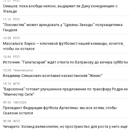
11:27
РПЛ
Семшов: пока вообще неясно, выдержит ли Даку конкуренцию с
Угальде
11:13
РПЛ
"Локомотив" может арендовать у "Црвены Звезды" полузащитника
Генделя
10:58
РПЛ
Массалыга: Барко — ключевой футболист нашей команды, хочется,
чтобы он остался
10:44
РПЛ
Источник: "Галатасарай" ждёт ответа по Батракову до вечера субботы
10:28
Чемпионаты
Владимир Слишкович возглавил казахстанский "Женис"
10:14
АПЛ
"Барселона" готовит улучшенное предложение по трансферу Родри из
"Манчестер Сити"
09:55
ЧМ-2026
Президент Федерации футбола Аргентины: мы все хотим, чтобы
Скалони остался
09:38
АПЛ
Чичарито: Холанд великолепен, но пространство для роста у него ещё