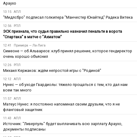
Араухо
13:15
АПЛ
"Мидлсбро" подписал голкипера "Манчестер Юнайтед" Радека Витека
12:56
РПЛ
ЭСК признала, что судья правильно назначил пенальти в ворота
"Спартака" в матче с "Ахматом"
12:41
Примера — Ла-Лига
Симеоне — об Альваресе: клуб принял решение, которое гендиректор
очень хорошо объяснил
12:26
РПЛ
Михаил Кержаков: ждём непростой игры с "Родиной"
12:12
АПЛ
Нунес — об уходе Гвардиолы: тяжело прощаться с тем, кто дал нам
всем так много
11:57
АПЛ
Матеус Нунес: я постоянно напоминал своим друзьям, что я не
фланговый защитник
11:43
АПЛ
Источник: "Ливерпуль" будет выплачивать всю зарплату Араухо,
документы подписаны