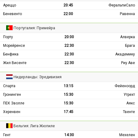
Ареццо
20:45
ФеральпиСало
Беневенто
22:00
Равенна
Португалия: Примейра
Порту
20:00
Алверка
Морейренсе
22:30
Брага
Бенфика
22:30
Академику
Жил Висенте
22:30
Риу Аве
Нидерланды: Эредивизия
Спарта
13:15
Фейеноорд
Гронинген
15:30
Утрехт
ПЕК Зволле
15:30
Аякс
Херенвен
17:45
Твенте
Бельгия: Лига Жюпиле
Гент
14:30
Мехелен