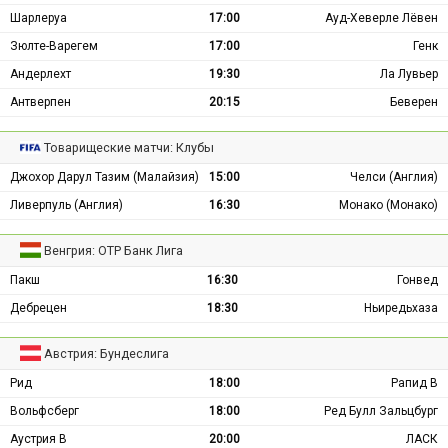
Шарлеруа
17:00
Ауд-Хеверле Лёвен
Зюлте-Варегем
17:00
Генк
Андерлехт
19:30
Ла Лувьер
Антверпен
20:15
Беверен
Товарищеские матчи: Клубы
Джохор Дарул Тазим (Малайзия)
15:00
Челси (Англия)
Ливерпуль (Англия)
16:30
Монако (Монако)
Венгрия: ОТР Банк Лига
Пакш
16:30
Гонвед
Дебрецен
18:30
Ньиредьхаза
Австрия: Бундеслига
Рид
18:00
Рапид В
Вольфсберг
18:00
Ред Булл Зальцбург
Аустрия В
20:00
ЛАСК