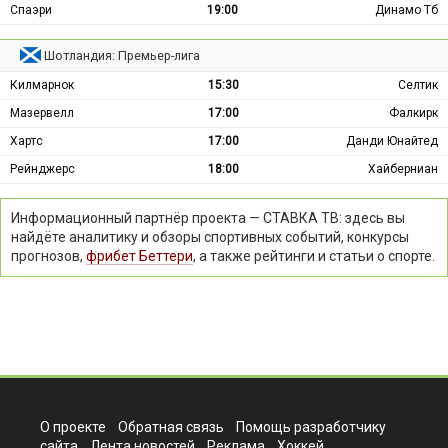
Спаэри
19:00
Динамо Тб
Шотландия: Премьер-лига
Килмарнок
15:30
Селтик
Мазервелл
17:00
Фалкирк
Хартс
17:00
Данди Юнайтед
Рейнджерс
18:00
Хайберниан
Информационный партнёр проекта — СТАВКА ТВ: здесь вы
найдёте аналитику и обзоры спортивных событий, конкурсы
прогнозов,
фрибет Беттери
, а также рейтинги и статьи о спорте.
О проекте
Обратная связь
Помощь разработчику
сайта
Лента новостей
Реклама
Хоккей