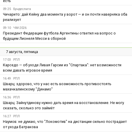
есть
09:25
Бундеслига
Чичарито: дай Кейну два момента у ворот — и он почти наверняка оба
реализует
09:10
ЧМ-2026
Президент Федерации футбола Аргентины ответил на вопрос о
будущем Лионеля Месси в сборной
7 августа, пятница
17:03
РПЛ
Карседо — об уходе Ливая Гарсии из "Спартака": нет возможности
всем давать игровое время
16:49
РПЛ
Шварц: здорово, что у нас есть возможность противостоять
махачкалинскому "Динамо"
16:36
РПЛ
Шварц: Зайнутдинову нужно дать время на восстановление. Не могу
сказать, сколько это займёт
16:27
РПЛ
Наумов: не думаю, что "Локомотив" на дистанции сильно пострадает
от ухода Батракова