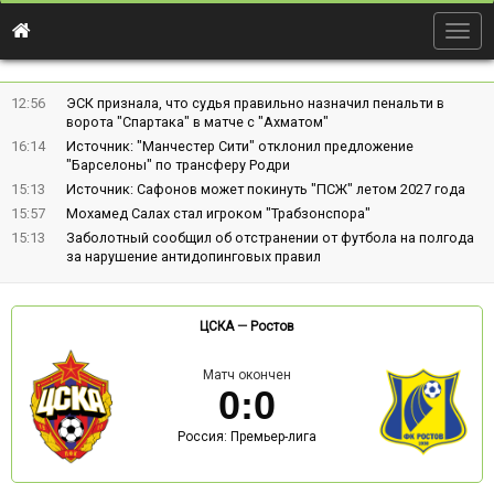
Togg
navig
12:56
ЭСК признала, что судья правильно назначил пенальти в
ворота "Спартака" в матче с "Ахматом"
16:14
Источник: "Манчестер Сити" отклонил предложение
"Барселоны" по трансферу Родри
15:13
Источник: Сафонов может покинуть "ПСЖ" летом 2027 года
15:57
Мохамед Салах стал игроком "Трабзонспора"
15:13
Заболотный сообщил об отстранении от футбола на полгода
за нарушение антидопинговых правил
ЦСКА
—
Ростов
Матч окончен
0
:
0
Россия: Премьер-лига