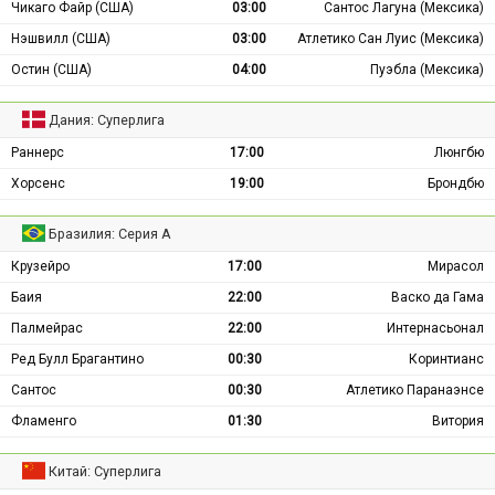
Чикаго Файр (США)
03:00
Сантос Лагуна (Мексика)
Нэшвилл (США)
03:00
Атлетико Сан Луис (Мексика)
Остин (США)
04:00
Пуэбла (Мексика)
Дания: Суперлига
Раннерс
17:00
Люнгбю
Хорсенс
19:00
Брондбю
Бразилия: Серия А
Крузейро
17:00
Мирасол
Баия
22:00
Васко да Гама
Палмейрас
22:00
Интернасьонал
Ред Булл Брагантино
00:30
Коринтианс
Сантос
00:30
Атлетико Паранаэнсе
Фламенго
01:30
Витория
Китай: Суперлига