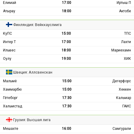
Елимай
17:00
Иртыш П
Атырау
18:00
Актобе
Финляндия: Вейккауслиига
КуПС
15:00
ТПС
Интер Т
17:00
Лахти
Ильвес
18:00
Мариехамн
Оулу
19:00
ХИК
Швеция: Аллсвенскан
Мальмё
15:00
Дегерфорс
Хаммарбю
15:00
Хеккен
Гётеборг
17:30
Кальмар
Хальмстад
17:30
ГАИС
Грузия: Высшая лига
Мешахте
16:00
Самгурали