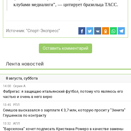
клубами медиалиги", — цитирует бразильца ТАСС.
Источник:
"Спорт-Экспресс"
Оставить комментарий
Лента новостей
8 августа, суббота
14:00
Серия А
Фабрегас: я защищаю итальянский футбол, потому что являюсь его
частью и очень в него верю
13:45
РПЛ
Семшов высказался о зарплате € 3,7 млн, которую просит у "Зенита"
Глушенков по контракту
13:32
АПЛ
"Барселона" хочет подписать Кристиана Ромеро в качестве замены