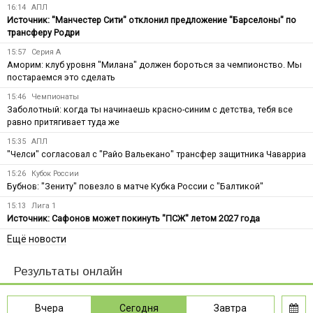
16:14
АПЛ
Источник: "Манчестер Сити" отклонил предложение "Барселоны" по
трансферу Родри
15:57
Серия А
Аморим: клуб уровня "Милана" должен бороться за чемпионство. Мы
постараемся это сделать
15:46
Чемпионаты
Заболотный: когда ты начинаешь красно-синим с детства, тебя все
равно притягивает туда же
15:35
АПЛ
"Челси" согласовал с "Райо Вальекано" трансфер защитника Чаварриа
15:26
Кубок России
Бубнов: "Зениту" повезло в матче Кубка России с "Балтикой"
15:13
Лига 1
Источник: Сафонов может покинуть "ПСЖ" летом 2027 года
Ещё новости
Результаты онлайн
Вчера
Сегодня
Завтра