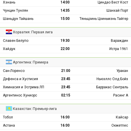
Хэнань
14:00
Циндао Вест Кост
Чунцин Тунлян
14:35
Шанхай Порт
Шаньдун Тайшань
15:00
Тяньцзинь Цзиньмэнь Тайгер
Хорватия: Первая лига
Славен Белупо
19:30
Вараждин
Хайдук
22:00
Истра 1961
Аргентина: Примера
Сан-Лоренсо
21:00
Уракан
Дефенса и Хустисия
23:45
Ньюэллс Олд Бойз
Химнасия и Эсгрима ЛП
23:45
Барракас Сентраль
Аргентинос Хуниорс
02:15
Расинг А
Казахстан: Премьер-лига
Тобол
16:00
Кайсар
Астана
16:00
Окжетпес