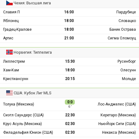
Чехия: Высшая лига
Славия П
16:00
Пардубице
Яблонец
18:00
Словацко
Градец-Кралове
18:00
Баник Острава
Артис
21:00
Сигма Оломоуц
Норвегия: Типпелига
Лиллестрем
15:30
Русенборг
Хам-Кам
18:00
Олесунн
Кристиансунн
20:15
Мольде
США: Кубок Лиг MLS
0:0
Толука (Мексика)
Лос-Анджелес (США)
6 ′
Сиэтл Саундерс (США)
22:30
Керетаро (Мексика)
Крус Асуль (Мексика)
02:30
Нью-Йорк Сити (США)
Филадельфия Юнион (США)
02:30
Некакса (Мексика)