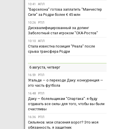
10:41
АПЛ
"Барселона" готова заплатить "Манчестер
Сити" за Родри более € 45 млн
10:26
РПЛ
Дисквалифицированный за допинг
Заболотный стал игроком "СКА-Ростов"
10:10
АПЛ
Стала известна позиция "Реала" после
срыва трансфера Родри
6 августа, четверг
16:59
РПЛ
Угальде — о переходе Даку: конкуренция —
это часть футбола
16:48
РПЛ
Даку — болельщикам "Спартака": я буду
отдавать все силы для того, чтобы вы были
счастливы
16:36
РПЛ
Сильянов: мои спасения ворот? Это моя
обязанность, я защитник