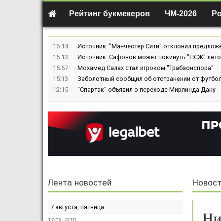
Рейтинг букмекеров
ЧМ-2026
Р
16:14
Источник: "Манчестер Сити" отклонил предлож
15:13
Источник: Сафонов может покинуть "ПСЖ" лето
15:57
Мохамед Салах стал игроком "Трабзонспора"
15:13
Заболотный сообщил об отстранении от футбол
12:15
"Спартак" объявил о переходе Мирлинда Даку
Лента новостей
Новост
7 августа, пятница
Ни
17:03
РПЛ