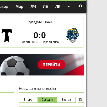
окод
Мир
ЛЧ
ЛЕ
ЛК
Торпедо М
—
Сочи
0
:
0
Россия: ФНЛ — Первая лига
Результаты онлайн
Вчера
Сегодня
Завтра