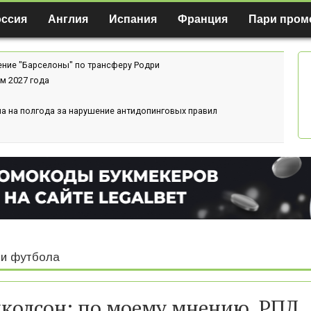
оссия
Англия
Испания
Франция
Пари пром
ение "Барселоны" по трансферу Родри
м 2027 года
а на полгода за нарушение антидопинговых правил
и футбола
колсон: по моему мнению, РПЛ