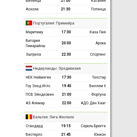
Виченца
21:00
Катания
Асколи
21:30
Потенца
Португалия: Примейра
Маритиму
17:30
Каза Пия
Витория
20:00
Арока
Гимарайнш
Эштрела
22:30
Спортинг
Нидерланды: Эредивизия
НЕК Неймеген
17:30
Телстар
Гоу Эхед Иглс
19:45
Виллем II
ПСВ Эйндховен
21:00
Фортуна
АЗ Алкмар
22:00
АДО Ден Хааг
Бельгия: Лига Жюпиле
Стандард
19:15
Серкль Брюгге
Вестерло
21:45
Юнион