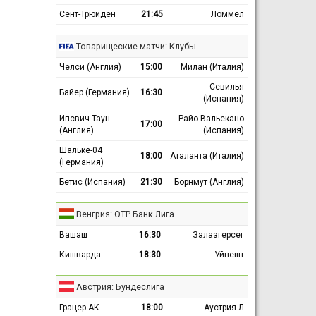
Сент-Трюйден
21:45
Ломмел
Товарищеские матчи: Клубы
Челси (Англия)
15:00
Милан (Италия)
Севилья
Байер (Германия)
16:30
(Испания)
Ипсвич Таун
Райо Вальекано
17:00
(Англия)
(Испания)
Шальке-04
18:00
Аталанта (Италия)
(Германия)
Бетис (Испания)
21:30
Борнмут (Англия)
Венгрия: ОТР Банк Лига
Вашаш
16:30
Залаэгерсег
Кишварда
18:30
Уйпешт
Австрия: Бундеслига
Грацер АК
18:00
Аустрия Л