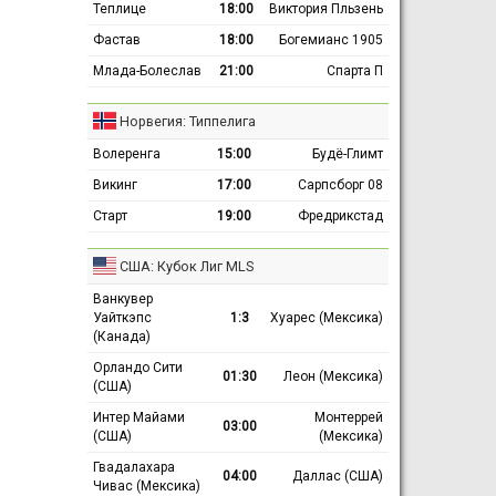
Теплице
18:00
Виктория Пльзень
Фастав
18:00
Богемианс 1905
Млада-Болеслав
21:00
Спарта П
Норвегия: Типпелига
Волеренга
15:00
Будё-Глимт
Викинг
17:00
Сарпсборг 08
Старт
19:00
Фредрикстад
США: Кубок Лиг MLS
Ванкувер
Уайткэпс
1:3
Хуарес (Мексика)
(Канада)
Орландо Сити
01:30
Леон (Мексика)
(США)
Интер Майами
Монтеррей
03:00
(США)
(Мексика)
Гвадалахара
04:00
Даллас (США)
Чивас (Мексика)