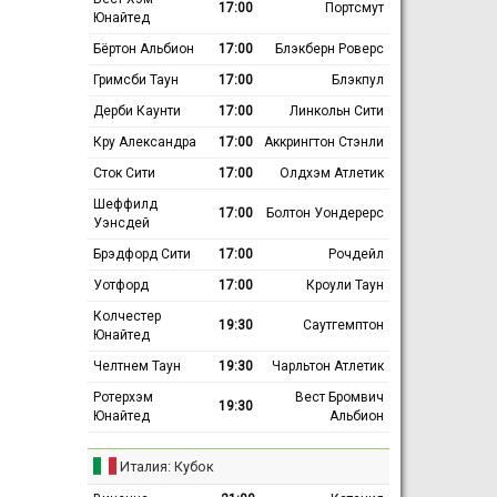
17:00
Портсмут
Юнайтед
Бёртон Альбион
17:00
Блэкберн Роверс
Гримсби Таун
17:00
Блэкпул
Дерби Каунти
17:00
Линкольн Сити
Кру Александра
17:00
Аккрингтон Стэнли
Сток Сити
17:00
Олдхэм Атлетик
Шеффилд
17:00
Болтон Уондерерс
Уэнсдей
Брэдфорд Сити
17:00
Рочдейл
Уотфорд
17:00
Кроули Таун
Колчестер
19:30
Саутгемптон
Юнайтед
Челтнем Таун
19:30
Чарльтон Атлетик
Ротерхэм
Вест Бромвич
19:30
Юнайтед
Альбион
Италия: Кубок