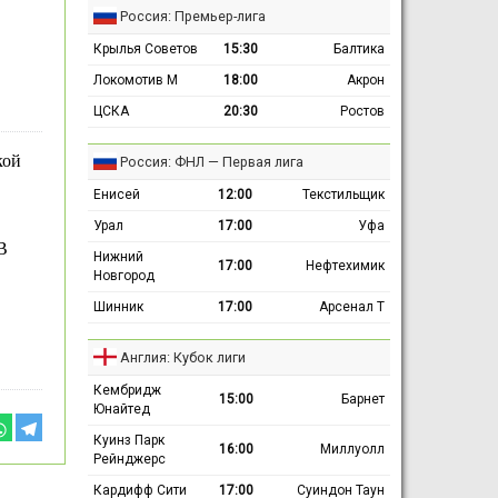
Россия: Премьер-лига
Крылья Советов
15:30
Балтика
Локомотив М
18:00
Акрон
ЦСКА
20:30
Ростов
кой
Россия: ФНЛ — Первая лига
Енисей
12:00
Текстильщик
Урал
17:00
Уфа
В
Нижний
17:00
Нефтехимик
Новгород
Шинник
17:00
Арсенал Т
Англия: Кубок лиги
Кембридж
15:00
Барнет
Юнайтед
Куинз Парк
16:00
Миллуолл
Рейнджерс
Кардифф Сити
17:00
Суиндон Таун