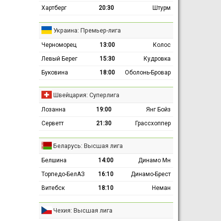
Хартберг
20:30
Штурм
Украина: Премьер-лига
Черноморец
13:00
Колос
Левый Берег
15:30
Кудровка
Буковина
18:00
Оболонь-Бровар
Швейцария: Суперлига
Лозанна
19:00
Янг Бойз
Серветт
21:30
Грассхоппер
Беларусь: Высшая лига
Белшина
14:00
Динамо Мн
Торпедо-БелАЗ
16:10
Динамо-Брест
Витебск
18:10
Неман
Чехия: Высшая лига