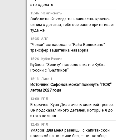
это сделать
15:46
Чемпионаты
Заболотный: когда ты начинаешь красно-
синим с детства, тебя все равно притягивает
туда же
15:35
АПЛ
"Челси" согласовал с "Райо Вальекано"
трансфер защитника Чаварриа
15:26
Кубок России
Бубнов: "Зениту" повезло в матче Кубка
России с "Балтикой"
15:13
Лига 1
Источник: Сафонов может покинуть "ПСЖ"
летом 2027 года
13:00
РПЛ
Егорычев: Хуан Диас очень сильный тренер.
Он подсказал много деталей, которые я до
этого не знал
12:45
РПЛ
Умяров: для меня разницы, с капитанской
повязкой на поле или без, — нет вообще