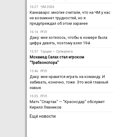
16:27
ЧМ-2026
Каннаваро: многие считали, что на ЧМ у нас
не возникнет трудностей, но я
предупреждал об этом заранее
16:14
РПЛ
Даку: мне хотелось, чтобы в номере была
цифра девять, поэтому взял 19-й
15:57
Турция — Суперлига
Мохамед Салах стал игроком
"Трабзонспора"
15:46
РПЛ
Даку: мне нравится играть на команду. И
забивать, конечно, тоже. Это мой главный
навык
15:35
РПЛ
Матч "Спартак" — "Краснодар" обслужит
Кирилл Левников
Ещё новости