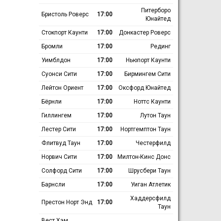
Питерборо
Бристоль Роверс
17:00
Юнайтед
Стокпорт Каунти
17:00
Донкастер Роверс
Бромли
17:00
Рединг
Уимблдон
17:00
Ньюпорт Каунти
Суонси Сити
17:00
Бирмингем Сити
Лейтон Ориент
17:00
Оксфорд Юнайтед
Бёрнли
17:00
Ноттс Каунти
Гиллингем
17:00
Лутон Таун
Лестер Сити
17:00
Нортгемптон Таун
Флитвуд Таун
17:00
Честерфилд
Норвич Сити
17:00
Милтон-Кинс Донс
Солфорд Сити
17:00
Шрусбери Таун
Барнсли
17:00
Уиган Атлетик
Хаддерсфилд
Престон Норт Энд
17:00
Таун
Вест Хэм