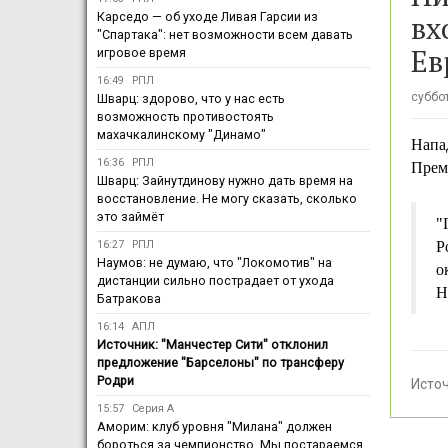
вх
Карседо — об уходе Ливая Гарсии из
"Спартака": нет возможности всем давать
Ев
игровое время
16:49
РПЛ
суббот
Шварц: здорово, что у нас есть
возможность противостоять
махачкалинскому "Динамо"
Напа
16:36
РПЛ
Прем
Шварц: Зайнутдинову нужно дать время на
восстановление. Не могу сказать, сколько
это займёт
"
16:27
РПЛ
Р
Наумов: не думаю, что "Локомотив" на
о
дистанции сильно пострадает от ухода
Н
Батракова
16:14
АПЛ
Источник: "Манчестер Сити" отклонил
предложение "Барселоны" по трансферу
Родри
Исто
15:57
Серия А
Аморим: клуб уровня "Милана" должен
бороться за чемпионство. Мы постараемся