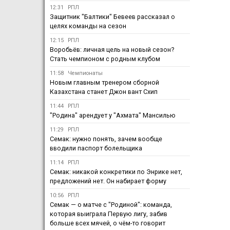
12:31
РПЛ
Защитник "Балтики" Бевеев рассказал о
целях команды на сезон
12:15
РПЛ
Воробьёв: личная цель на новый сезон?
Стать чемпионом с родным клубом
11:58
Чемпионаты
Новым главным тренером сборной
Казахстана станет Джон вант Схип
11:44
РПЛ
"Родина" арендует у "Ахмата" Мансилью
11:29
РПЛ
Семак: нужно понять, зачем вообще
вводили паспорт болельщика
11:14
РПЛ
Семак: никакой конкретики по Энрике нет,
предложений нет. Он набирает форму
10:56
РПЛ
Семак — о матче с "Родиной": команда,
которая выиграла Первую лигу, забив
больше всех мячей, о чём-то говорит