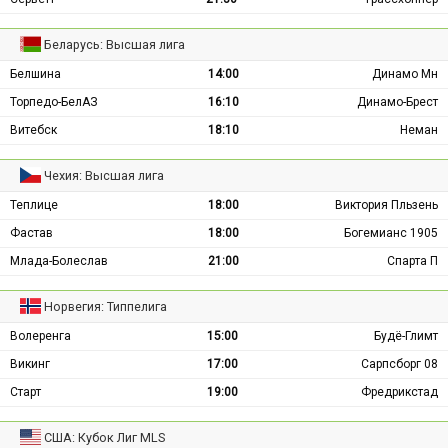
Беларусь: Высшая лига
Белшина
14:00
Динамо Мн
Торпедо-БелАЗ
16:10
Динамо-Брест
Витебск
18:10
Неман
Чехия: Высшая лига
Теплице
18:00
Виктория Пльзень
Фастав
18:00
Богемианс 1905
Млада-Болеслав
21:00
Спарта П
Норвегия: Типпелига
Волеренга
15:00
Будё-Глимт
Викинг
17:00
Сарпсборг 08
Старт
19:00
Фредрикстад
США: Кубок Лиг MLS