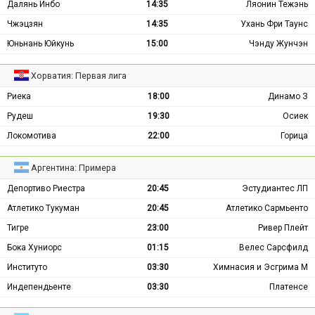
Далянь Инбо
14:35
Ляонин Тежэнь
Чжэцзян
14:35
Ухань Фри Таунс
Юньнань Юйкунь
15:00
Чэнду Жунчэн
Хорватия: Первая лига
Риека
18:00
Динамо З
Рудеш
19:30
Осиек
Локомотива
22:00
Горица
Аргентина: Примера
Депортиво Риестра
20:45
Эстудиантес ЛП
Атлетико Тукуман
20:45
Атлетико Сармьенто
Тигре
23:00
Ривер Плейт
Бока Хуниорс
01:15
Велес Сарсфилд
Институто
03:30
Химнасия и Эсгрима М
Индепендьенте
03:30
Платенсе