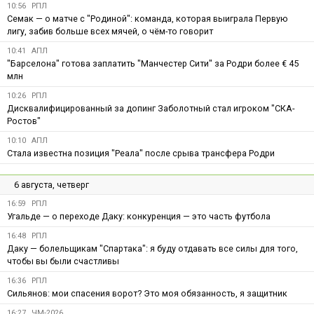
10:56
РПЛ
Семак — о матче с "Родиной": команда, которая выиграла Первую
лигу, забив больше всех мячей, о чём-то говорит
10:41
АПЛ
"Барселона" готова заплатить "Манчестер Сити" за Родри более € 45
млн
10:26
РПЛ
Дисквалифицированный за допинг Заболотный стал игроком "СКА-
Ростов"
10:10
АПЛ
Стала известна позиция "Реала" после срыва трансфера Родри
6 августа, четверг
16:59
РПЛ
Угальде — о переходе Даку: конкуренция — это часть футбола
16:48
РПЛ
Даку — болельщикам "Спартака": я буду отдавать все силы для того,
чтобы вы были счастливы
16:36
РПЛ
Сильянов: мои спасения ворот? Это моя обязанность, я защитник
16:27
ЧМ-2026