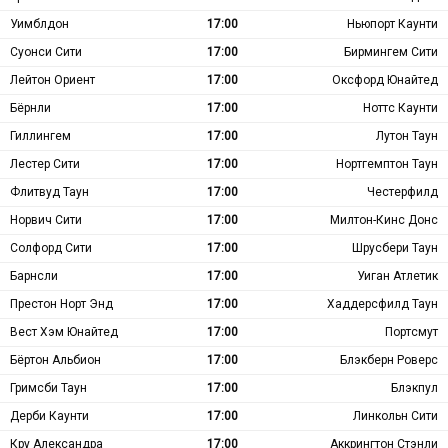
Уимблдон
17:00
Ньюпорт Каунти
Суонси Сити
17:00
Бирмингем Сити
Лейтон Ориент
17:00
Оксфорд Юнайтед
Бёрнли
17:00
Ноттс Каунти
Гиллингем
17:00
Лутон Таун
Лестер Сити
17:00
Нортгемптон Таун
Флитвуд Таун
17:00
Честерфилд
Норвич Сити
17:00
Милтон-Кинс Донс
Солфорд Сити
17:00
Шрусбери Таун
Барнсли
17:00
Уиган Атлетик
Престон Норт Энд
17:00
Хаддерсфилд Таун
Вест Хэм Юнайтед
17:00
Портсмут
Бёртон Альбион
17:00
Блэкберн Роверс
Гримсби Таун
17:00
Блэкпул
Дерби Каунти
17:00
Линкольн Сити
Кру Александра
17:00
Аккрингтон Стэнли