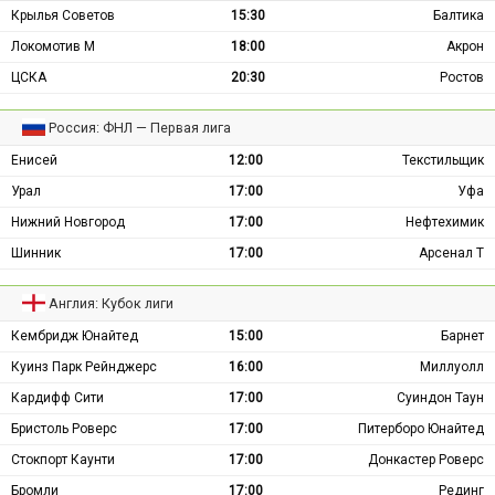
Крылья Советов
15:30
Балтика
Локомотив М
18:00
Акрон
ЦСКА
20:30
Ростов
Россия: ФНЛ — Первая лига
Енисей
12:00
Текстильщик
Урал
17:00
Уфа
Нижний Новгород
17:00
Нефтехимик
Шинник
17:00
Арсенал Т
Англия: Кубок лиги
Кембридж Юнайтед
15:00
Барнет
Куинз Парк Рейнджерс
16:00
Миллуолл
Кардифф Сити
17:00
Суиндон Таун
Бристоль Роверс
17:00
Питерборо Юнайтед
Стокпорт Каунти
17:00
Донкастер Роверс
Бромли
17:00
Рединг