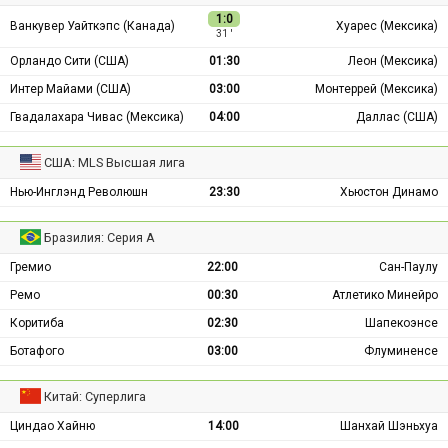
1:0
Ванкувер Уайткэпс (Канада)
Хуарес (Мексика)
31 ′
Орландо Сити (США)
01:30
Леон (Мексика)
Интер Майами (США)
03:00
Монтеррей (Мексика)
Гвадалахара Чивас (Мексика)
04:00
Даллас (США)
США: MLS Высшая лига
Нью-Инглэнд Революшн
23:30
Хьюстон Динамо
Бразилия: Серия А
Гремио
22:00
Сан-Паулу
Ремо
00:30
Атлетико Минейро
Коритиба
02:30
Шапекоэнсе
Ботафого
03:00
Флуминенсе
Китай: Суперлига
Циндао Хайню
14:00
Шанхай Шэньхуа