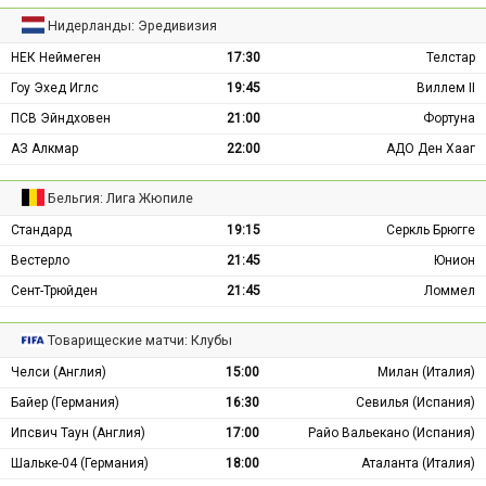
Нидерланды: Эредивизия
НЕК Неймеген
17:30
Телстар
Гоу Эхед Иглс
19:45
Виллем II
ПСВ Эйндховен
21:00
Фортуна
АЗ Алкмар
22:00
АДО Ден Хааг
Бельгия: Лига Жюпиле
Стандард
19:15
Серкль Брюгге
Вестерло
21:45
Юнион
Сент-Трюйден
21:45
Ломмел
Товарищеские матчи: Клубы
Челси (Англия)
15:00
Милан (Италия)
Байер (Германия)
16:30
Севилья (Испания)
Ипсвич Таун (Англия)
17:00
Райо Вальекано (Испания)
Шальке-04 (Германия)
18:00
Аталанта (Италия)