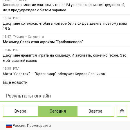
Каннаваро: многие считали, что на ЧМ у нас не возникнет трудностей,
но я предупреждал об этом заранее
16:14
РПЛ
Даку: мне хотелось, чтобы в номере была цифра девять, поэтому взял
19-й
15:57
Турция — Суперлига
Мохамед Салах стал игроком "Трабзонспора"
15:46
РПЛ
Даку: мне нравится играть на команду. И забивать, конечно, тоже. Это
мой главный навык
15:35
РПЛ
Матч "Спартак" — "Краснодар" обслужит Кирилл Левников
Ещё новости
Результаты онлайн
Вчера
Сегодня
Завтра
Россия: Премьер-лига