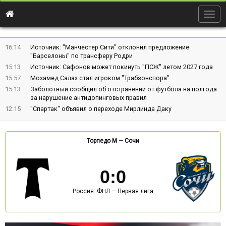
Togg
navig
16:14
Источник: "Манчестер Сити" отклонил предложение
"Барселоны" по трансферу Родри
15:13
Источник: Сафонов может покинуть "ПСЖ" летом 2027 года
15:57
Мохамед Салах стал игроком "Трабзонспора"
15:13
Заболотный сообщил об отстранении от футбола на полгода
за нарушение антидопинговых правил
12:15
"Спартак" объявил о переходе Мирлинда Даку
Торпедо М
—
Сочи
0
:
0
Россия: ФНЛ — Первая лига