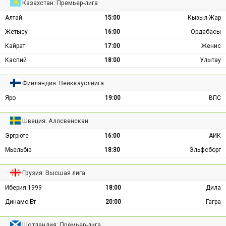
Казахстан: Премьер-лига
Алтай
15:00
Кызыл-Жар
Жетысу
16:00
Ордабасы
Кайрат
17:00
Женис
Каспий
18:00
Улытау
Финляндия: Вейккауслиига
Яро
19:00
ВПС
Швеция: Аллсвенскан
Эргрюте
16:00
АИК
Мьельбю
18:30
Эльфсборг
Грузия: Высшая лига
Иберия 1999
18:00
Дила
Динамо Бт
20:00
Гагра
Шотландия: Премьер-лига