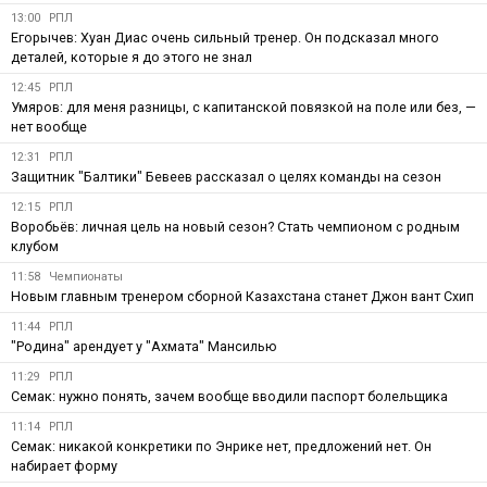
13:00
РПЛ
Егорычев: Хуан Диас очень сильный тренер. Он подсказал много
деталей, которые я до этого не знал
12:45
РПЛ
Умяров: для меня разницы, с капитанской повязкой на поле или без, —
нет вообще
12:31
РПЛ
Защитник "Балтики" Бевеев рассказал о целях команды на сезон
12:15
РПЛ
Воробьёв: личная цель на новый сезон? Стать чемпионом с родным
клубом
11:58
Чемпионаты
Новым главным тренером сборной Казахстана станет Джон вант Схип
11:44
РПЛ
"Родина" арендует у "Ахмата" Мансилью
11:29
РПЛ
Семак: нужно понять, зачем вообще вводили паспорт болельщика
11:14
РПЛ
Семак: никакой конкретики по Энрике нет, предложений нет. Он
набирает форму