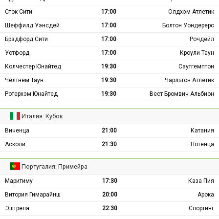
Сток Сити
17:00
Олдхэм Атлетик
Шеффилд Уэнсдей
17:00
Болтон Уондерерс
Брэдфорд Сити
17:00
Рочдейл
Уотфорд
17:00
Кроули Таун
Колчестер Юнайтед
19:30
Саутгемптон
Челтнем Таун
19:30
Чарльтон Атлетик
Ротерхэм Юнайтед
19:30
Вест Бромвич Альбион
Италия: Кубок
Виченца
21:00
Катания
Асколи
21:30
Потенца
Португалия: Примейра
Маритиму
17:30
Каза Пия
Витория Гимарайнш
20:00
Арока
Эштрела
22:30
Спортинг