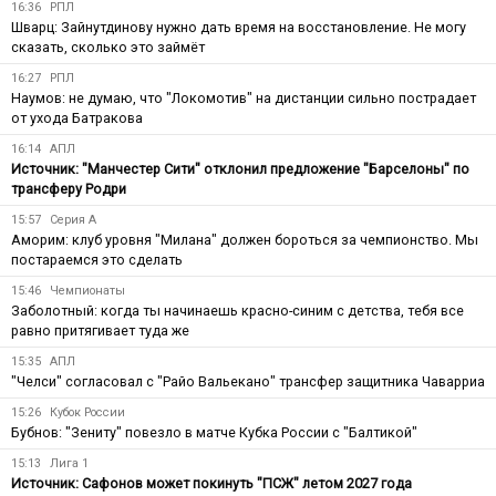
16:36
РПЛ
Шварц: Зайнутдинову нужно дать время на восстановление. Не могу
сказать, сколько это займёт
16:27
РПЛ
Наумов: не думаю, что "Локомотив" на дистанции сильно пострадает
от ухода Батракова
16:14
АПЛ
Источник: "Манчестер Сити" отклонил предложение "Барселоны" по
трансферу Родри
15:57
Серия А
Аморим: клуб уровня "Милана" должен бороться за чемпионство. Мы
постараемся это сделать
15:46
Чемпионаты
Заболотный: когда ты начинаешь красно-синим с детства, тебя все
равно притягивает туда же
15:35
АПЛ
"Челси" согласовал с "Райо Вальекано" трансфер защитника Чаварриа
15:26
Кубок России
Бубнов: "Зениту" повезло в матче Кубка России с "Балтикой"
15:13
Лига 1
Источник: Сафонов может покинуть "ПСЖ" летом 2027 года