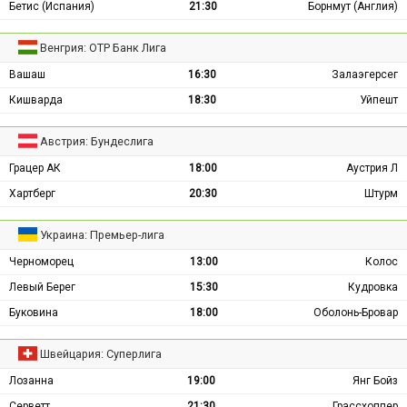
Бетис (Испания)
21:30
Борнмут (Англия)
Венгрия: ОТР Банк Лига
Вашаш
16:30
Залаэгерсег
Кишварда
18:30
Уйпешт
Австрия: Бундеслига
Грацер АК
18:00
Аустрия Л
Хартберг
20:30
Штурм
Украина: Премьер-лига
Черноморец
13:00
Колос
Левый Берег
15:30
Кудровка
Буковина
18:00
Оболонь-Бровар
Швейцария: Суперлига
Лозанна
19:00
Янг Бойз
Серветт
21:30
Грассхоппер