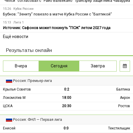
"Челси" согласовал с "Райо Вальекано" трансфер защитника Чаварриа
15:26
Кубок России
Бубнов: "Зениту" повезло в матче Кубка России с "Балтикой"
15:13
Лига 1
Источник: Сафонов может покинуть "ПСЖ" летом 2027 года
Ещё новости
Результаты онлайн
Вчера
Сегодня
Завтра
Россия: Премьер-лига
Крылья Советов
0:2
Балтика
Локомотив М
18:00
Акрон
ЦСКА
20:30
Ростов
Россия: ФНЛ — Первая лига
Енисей
0:0
Текстильщик