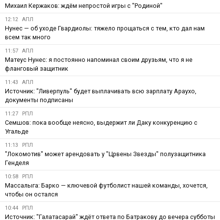
Михаил Кержаков: ждём непростой игры с "Родиной"
12:12
АПЛ
Нунес — об уходе Гвардиолы: тяжело прощаться с тем, кто дал нам
всем так много
11:57
АПЛ
Матеус Нунес: я постоянно напоминал своим друзьям, что я не
фланговый защитник
11:43
АПЛ
Источник: "Ливерпуль" будет выплачивать всю зарплату Араухо,
документы подписаны
11:27
РПЛ
Семшов: пока вообще неясно, выдержит ли Даку конкуренцию с
Угальде
11:13
РПЛ
"Локомотив" может арендовать у "Црвены Звезды" полузащитника
Генделя
10:58
РПЛ
Массалыга: Барко — ключевой футболист нашей команды, хочется,
чтобы он остался
10:44
РПЛ
Источник: "Галатасарай" ждёт ответа по Батракову до вечера субботы