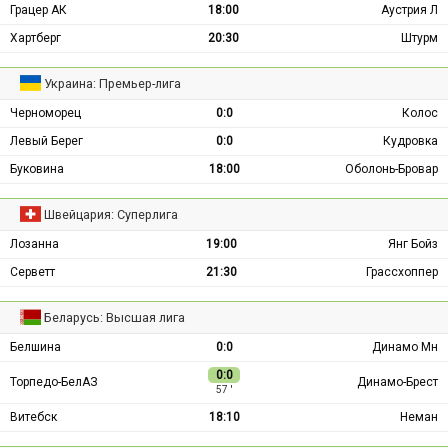
Грацер АК
18:00
Аустрия Л
Хартберг
20:30
Штурм
Украина: Премьер-лига
Черноморец
0:0
Колос
Левый Берег
0:0
Кудровка
Буковина
18:00
Оболонь-Бровар
Швейцария: Суперлига
Лозанна
19:00
Янг Бойз
Серветт
21:30
Грассхоппер
Беларусь: Высшая лига
Белшина
0:0
Динамо Мн
0:0
Торпедо-БелАЗ
Динамо-Брест
57 ′
Витебск
18:10
Неман