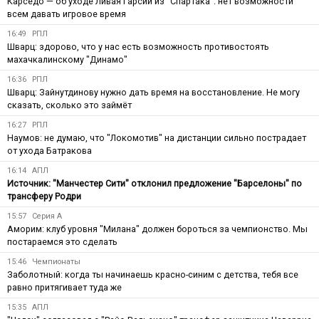
Карседо — об уходе Ливая Гарсии из "Спартака": нет возможности
всем давать игровое время
16:49
РПЛ
Шварц: здорово, что у нас есть возможность противостоять
махачкалинскому "Динамо"
16:36
РПЛ
Шварц: Зайнутдинову нужно дать время на восстановление. Не могу
сказать, сколько это займёт
16:27
РПЛ
Наумов: не думаю, что "Локомотив" на дистанции сильно пострадает
от ухода Батракова
16:14
АПЛ
Источник: "Манчестер Сити" отклонил предложение "Барселоны" по
трансферу Родри
15:57
Серия А
Аморим: клуб уровня "Милана" должен бороться за чемпионство. Мы
постараемся это сделать
15:46
Чемпионаты
Заболотный: когда ты начинаешь красно-синим с детства, тебя все
равно притягивает туда же
15:35
АПЛ