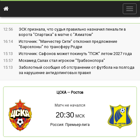
Togg
navig
12:56
ЭСК признала, что судья правильно назначил пенальти в
ворота "Спартака" в матче с "Ахматом"
16:14
Источник: "Манчестер Сити" отклонил предложение
"Барселоны" по трансферу Родри
15:13
Источник: Сафонов может покинуть "ПСЖ" летом 2027 года
15:57
Мохамед Салах стал игроком "Трабзонспора"
15:13
Заболотный сообщил об отстранении от футбола на полгода
за нарушение антидопинговых правил
ЦСКА
—
Ростов
Матч не начался
20:30
Россия: Премьер-лига