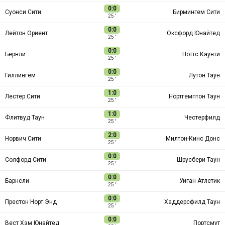
0:0
Суонси Сити
Бирмингем Сити
25 ′
0:0
Лейтон Ориент
Оксфорд Юнайтед
25 ′
0:0
Бёрнли
Ноттс Каунти
25 ′
0:0
Гиллингем
Лутон Таун
25 ′
1:0
Лестер Сити
Нортгемптон Таун
25 ′
1:0
Флитвуд Таун
Честерфилд
25 ′
2:0
Норвич Сити
Милтон-Кинс Донс
25 ′
0:0
Солфорд Сити
Шрусбери Таун
25 ′
0:0
Барнсли
Уиган Атлетик
25 ′
0:0
Престон Норт Энд
Хаддерсфилд Таун
25 ′
0:0
Вест Хэм Юнайтед
Портсмут