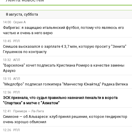
8 августа, суббота
14:00
Серия А
Фабрегас: я защищаю итальянский футбол, потому что являюсь его
частью и очень в него верю
13:45
РПЛ
Семшов высказался о зарплате € 3,7 млн, которую просит у "Зенита"
Глушенков по контракту
13:32
АПЛ
"Барселона" хочет подписать Кристиана Ромеро в качестве замены
Араухо
13:15
АПЛ
"Мидлсбро" подписал голкипера "Манчестер Юнайтед" Радека Витека
12:56
РПЛ
ЭСК признала, что судья правильно назначил пенальти в ворота
"Спартака" в матче с "Ахматом"
12:41
Примера — Ла-Лига
Симеоне — об Альваресе: клуб принял решение, которое гендиректор
очень хорошо объяснил
12:26
РПЛ