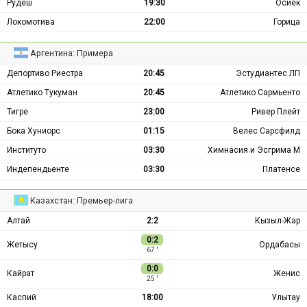
Рудеш
19:30
Осиек
Локомотива
22:00
Горица
Аргентина: Примера
Депортиво Риестра
20:45
Эстудиантес ЛП
Атлетико Тукуман
20:45
Атлетико Сармьенто
Тигре
23:00
Ривер Плейт
Бока Хуниорс
01:15
Велес Сарсфилд
Институто
03:30
Химнасия и Эсгрима М
Индепендьенте
03:30
Платенсе
Казахстан: Премьер-лига
Алтай
2:2
Кызыл-Жар
0:2
Жетысу
Ордабасы
67 ′
0:0
Кайрат
Женис
25 ′
Каспий
18:00
Улытау