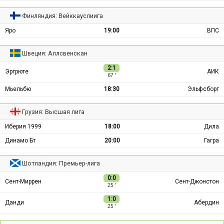
Финляндия: Вейккауслиига
Яро
19:00
ВПС
Швеция: Аллсвенскан
2:1
Эргрюте
АИК
67 ′
Мьельбю
18:30
Эльфсборг
Грузия: Высшая лига
Иберия 1999
18:00
Дила
Динамо Бт
20:00
Гагра
Шотландия: Премьер-лига
0:0
Сент-Миррен
Сент-Джонстон
25 ′
1:0
Данди
Абердин
25 ′