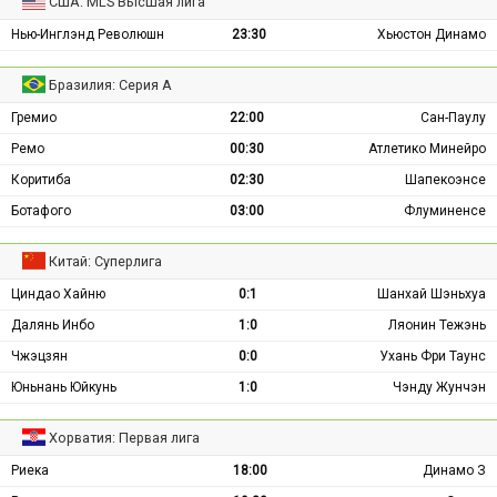
США: MLS Высшая лига
Нью-Инглэнд Революшн
23:30
Хьюстон Динамо
Бразилия: Серия А
Гремио
22:00
Сан-Паулу
Ремо
00:30
Атлетико Минейро
Коритиба
02:30
Шапекоэнсе
Ботафого
03:00
Флуминенсе
Китай: Суперлига
Циндао Хайню
0:1
Шанхай Шэньхуа
Далянь Инбо
1:0
Ляонин Тежэнь
Чжэцзян
0:0
Ухань Фри Таунс
Юньнань Юйкунь
1:0
Чэнду Жунчэн
Хорватия: Первая лига
Риека
18:00
Динамо З