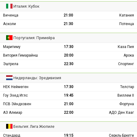
Италия: Кубок
Виченца
21:00
Катания
Асколи
21:30
Потенца
Португалия: Примейра
Маритиму
17:30
Каза Пия
Витория Гимарайнш
20:00
Арока
Эштрела
22:30
Спортинг
Нидерланды: Эредивизия
НЕК Неймеген
17:30
Телстар
Гоу Эхед Иглс
19:45
Виллем II
ПСВ Эйндховен
21:00
Фортуна
АЗ Алкмар
22:00
АДО Ден Хааг
Бельгия: Лига Жюпиле
Стандард
19:15
Серкль Брюгге