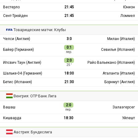
Вестерло
21:45
Юнион
Сент-Трюйден
21:45
Ломмел
Товарищеские матчи: Клубы
Челси (Англия)
3:0
Милан (Италия)
0:1
Байер (Германия)
Севилья (Испания)
пер.
2:0
Ипсвич Таун (Англия)
Райо Вальекано (Испания)
25 ′
Шальке-04 (Германия)
18:00
Аталанта (Италия)
Бетис (Испания)
21:30
Борнмут (Англия)
Венгрия: ОТР Банк Лига
2:0
Вашаш
Залаэгерсег
пер.
Кишварда
18:30
Уйпешт
Австрия: Бундеслига