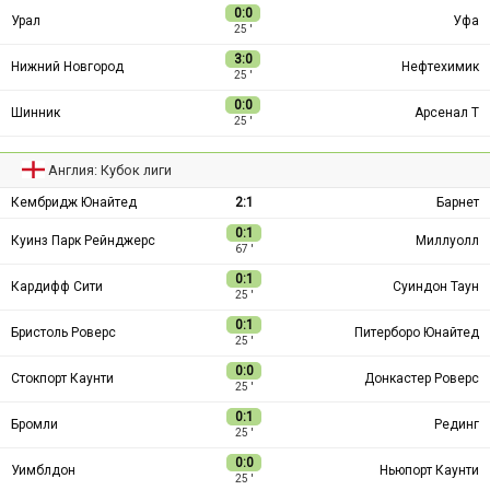
0:0
Урал
Уфа
25 ′
3:0
Нижний Новгород
Нефтехимик
25 ′
0:0
Шинник
Арсенал Т
25 ′
Англия: Кубок лиги
Кембридж Юнайтед
2:1
Барнет
0:1
Куинз Парк Рейнджерс
Миллуолл
67 ′
0:1
Кардифф Сити
Суиндон Таун
25 ′
0:1
Бристоль Роверс
Питерборо Юнайтед
25 ′
0:0
Стокпорт Каунти
Донкастер Роверс
25 ′
0:1
Бромли
Рединг
25 ′
0:0
Уимблдон
Ньюпорт Каунти
25 ′