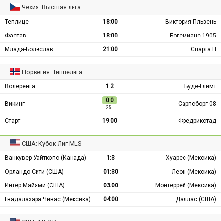
Чехия: Высшая лига
Теплице
18:00
Виктория Пльзень
Фастав
18:00
Богемианс 1905
Млада-Болеслав
21:00
Спарта П
Норвегия: Типпелига
Волеренга
1:2
Будё-Глимт
0:0
Викинг
Сарпсборг 08
25 ′
Старт
19:00
Фредрикстад
США: Кубок Лиг MLS
Ванкувер Уайткэпс (Канада)
1:3
Хуарес (Мексика)
Орландо Сити (США)
01:30
Леон (Мексика)
Интер Майами (США)
03:00
Монтеррей (Мексика)
Гвадалахара Чивас (Мексика)
04:00
Даллас (США)