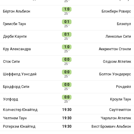
25 ′
1:0
Бёртон Альбион
Блэкберн Роверс
25 ′
0:1
Гримсби Таун
Блэкпул
25 ′
0:1
Дерби Каунти
Линкольн Сити
25 ′
1:0
Кру Александра
Аккрингтон Стэнли
25 ′
0:0
Сток Сити
Олдхэм Атлетик
25 ′
0:0
Шеффилд Уэнсдей
Болтон Уондерерс
25 ′
0:0
Брэдфорд Сити
Рочдейл
25 ′
0:0
Уотфорд
Кроули Таун
25 ′
Колчестер Юнайтед
19:30
Саутгемптон
Челтнем Таун
19:30
Чарльтон Атлетик
Ротерхэм Юнайтед
19:30
Вест Бромвич Альбион