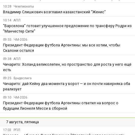
10:28
Чемпионаты
Владимир Слишкович возглавил казахстанский "Женис"
10:14
АПЛ
"Барселона" готовит улучшенное предложение по трансферу Родри из
"Манчестер Сити"
09:55
ЧМ-2026
Президент Федерации футбола Аргентины: мы все хотим, чтобы
Скалони остался
09:38
АПЛ
Чичарито: Холанд великолепен, но пространство для роста у него ещё
есть
09:25
Бундеслига
Чичарито: дай Кейну два момента у ворот — и он почти наверняка оба
реализует
09:10
ЧМ-2026
Президент Федерации футбола Аргентины ответил на вопрос о
будущем Лионеля Месси в сборной
7 августа, пятница
17:03
РПЛ