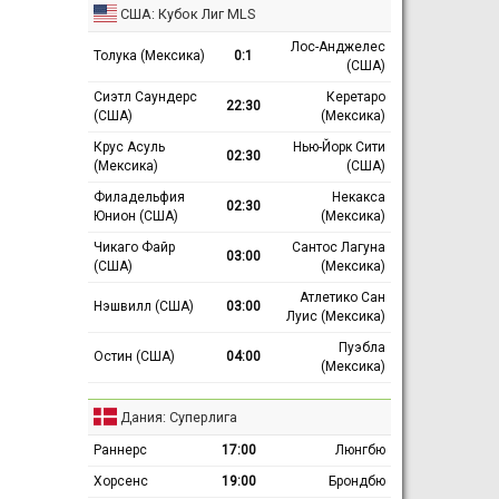
США: Кубок Лиг MLS
Лос-Анджелес
Толука (Мексика)
0:1
(США)
Сиэтл Саундерс
Керетаро
22:30
(США)
(Мексика)
Крус Асуль
Нью-Йорк Сити
02:30
(Мексика)
(США)
Филадельфия
Некакса
02:30
Юнион (США)
(Мексика)
Чикаго Файр
Сантос Лагуна
03:00
(США)
(Мексика)
Атлетико Сан
Нэшвилл (США)
03:00
Луис (Мексика)
Пуэбла
Остин (США)
04:00
(Мексика)
Дания: Суперлига
Раннерс
17:00
Люнгбю
Хорсенс
19:00
Брондбю