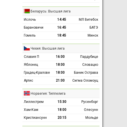
Беларусь: Высшая лига
Ислочь
14:45
МЛ Витебск
Барановичи
16:45
БАТЭ
Гомель
18:45
Минск
Чехия: Высшая лига
Славия П
16:00
Пардубице
Яблонец
18:00
Словацко
Градец-Кралове
18:00
Баник Острава
Артис
21:00
Сигма Оломоуц
Норвегия: Типпелига
Лиллестрем
15:30
Русенборг
Хам-Кам
18:00
Олесунн
Кристиансунн
20:15
Мольде