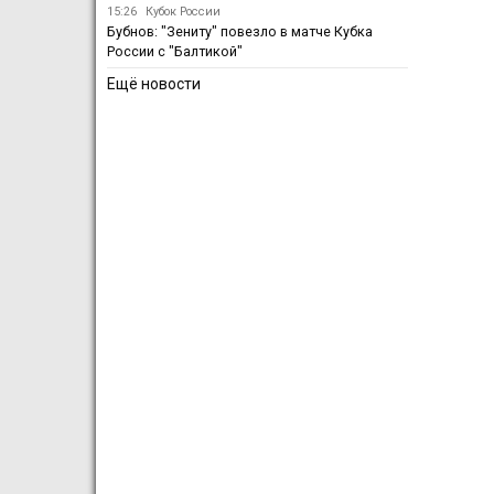
15:26
Кубок России
Бубнов: "Зениту" повезло в матче Кубка
России с "Балтикой"
Ещё новости