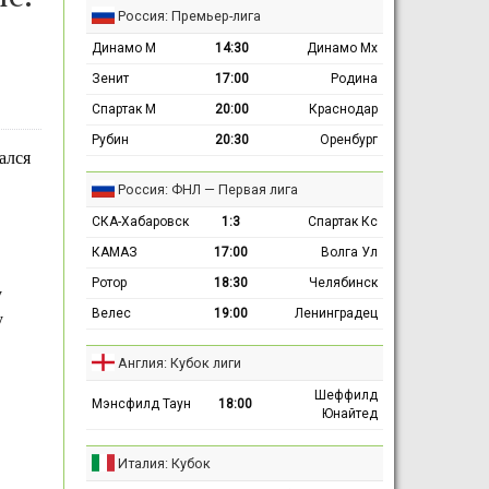
Россия: Премьер-лига
Динамо М
14:30
Динамо Мх
Зенит
17:00
Родина
Спартак М
20:00
Краснодар
Рубин
20:30
Оренбург
ался
.
Россия: ФНЛ — Первая лига
СКА-Хабаровск
1:3
Спартак Кс
КАМАЗ
17:00
Волга Ул
Ротор
18:30
Челябинск
у
Велес
19:00
Ленинградец
у
Англия: Кубок лиги
Шеффилд
Мэнсфилд Таун
18:00
Юнайтед
Италия: Кубок