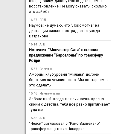
Шварц: Зайнутдинову нужно дать время на
восстановление. Не могу сказать, сколько
это займёт
16:27
РПЛ
Наумов: не думаю, что "Локомотив" на
дистанции сильно пострадает от ухода
Батракова
16:14
АПЛ
Источник: "Манчестер Сити" отклонил
предложение "Барселоны" по трансферу
Родри
15:57
Серия А
Аморим: клуб уровня "Милана" должен
бороться за чемпионство. Мы постараемся
это сделать
15:46
Чемпионаты
Заболотный: когда ты начинаешь красно-
синим с детства, тебя все равно притягивает
туда же
15:35
АПЛ
"Челси" согласовал с "Райо Вальекано"
трансфер защитника Чаварриа