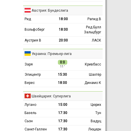
Австрия: Бундеслига
Рид
18:00
Рапид В
Ред Булл
Вольфсберг
18:00
Зальцбург
Аустрия В
20:00
ЛАСК
Украина: Премьер-лига
0:0
Заря
Кривбасс
11 ′
Эпицентр
15:30
Шахтёр
Верес
18:00
Динамо К
Швейцария: Суперлига
Лугано
15:00
Цюрих
Базель
17:30
Тун
Сьон
17:30
Вадуц
Санкт-Галлен
17:30
Люцерн