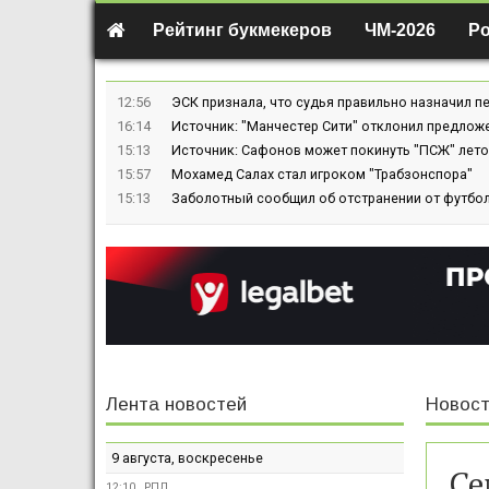
Рейтинг букмекеров
ЧМ-2026
Р
12:56
ЭСК признала, что судья правильно назначил пе
16:14
Источник: "Манчестер Сити" отклонил предлож
15:13
Источник: Сафонов может покинуть "ПСЖ" лето
15:57
Мохамед Салах стал игроком "Трабзонспора"
15:13
Заболотный сообщил об отстранении от футбол
Лента новостей
Новост
9 августа, воскресенье
Се
12:10
РПЛ