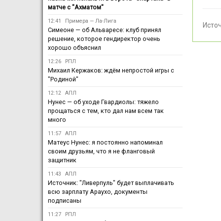
матче с "Ахматом"
12:41
Примера — Ла-Лига
Исто
Симеоне — об Альваресе: клуб принял
решение, которое гендиректор очень
хорошо объяснил
12:26
РПЛ
Михаил Кержаков: ждём непростой игры с
"Родиной"
12:12
АПЛ
Нунес — об уходе Гвардиолы: тяжело
прощаться с тем, кто дал нам всем так
много
11:57
АПЛ
Матеус Нунес: я постоянно напоминал
своим друзьям, что я не фланговый
защитник
11:43
АПЛ
Источник: "Ливерпуль" будет выплачивать
всю зарплату Араухо, документы
подписаны
11:27
РПЛ