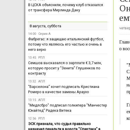
Он
В ЦСКА объяснили, почему клуб отказался
от трансфера Мирлинда Даку
ем
8 августа, суббота
четвер
14:00
Серия А
Фабрегас: я защищаю итальянский футбол,
Глав
потому что являюсь его частью и очень в
о во
него верю
13:45
РПЛ
Семшов высказался о зарплате € 3,7 млн,
"
которую просит у "Зенита" Глушенков по
С
контракту
М
13:32
АПЛ
н
"Барселона" хочет подписать Кристиана
п
Ромеро в качестве замены Араухо
13:15
АПЛ
Г
"Мидлсбро" подписал голкипера "Манчестер
Юнайтед" Радека Витека
е
к
12:56
РПЛ
ЭСК признала, что судья правильно
назначил пенальти в ворота "Спартака" в