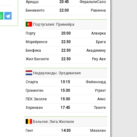
Ареццо
20:45
ФеральпиСало
Беневенто
22:00
Равенна
Португалия: Примейра
Порту
20:00
Алверка
Морейренсе
22:30
Брага
Бенфика
22:30
Академику
Жил Висенте
22:30
Риу Аве
Нидерланды: Эредивизия
Спарта
13:15
Фейеноорд
Гронинген
15:30
Утрехт
ПЕК Зволле
15:30
Аякс
Херенвен
17:45
Твенте
Бельгия: Лига Жюпиле
Гент
14:30
Мехелен