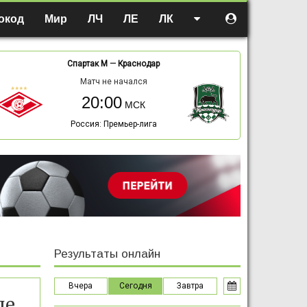
окод
Мир
ЛЧ
ЛЕ
ЛК
Спартак М
—
Краснодар
Матч не начался
20:00
Россия: Премьер-лига
Результаты онлайн
Вчера
Сегодня
Завтра
е.