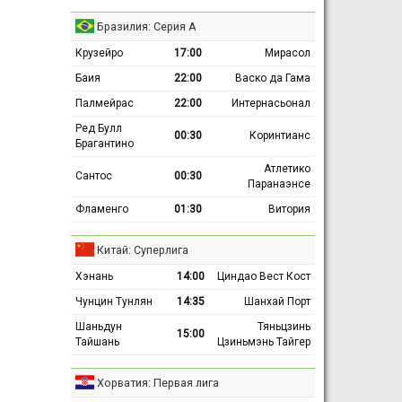
Бразилия: Серия А
Крузейро
17:00
Мирасол
Баия
22:00
Васко да Гама
Палмейрас
22:00
Интернасьонал
Ред Булл
00:30
Коринтианс
Брагантино
Атлетико
Сантос
00:30
Паранаэнсе
Фламенго
01:30
Витория
Китай: Суперлига
Хэнань
14:00
Циндао Вест Кост
Чунцин Тунлян
14:35
Шанхай Порт
Шаньдун
Тяньцзинь
15:00
Тайшань
Цзиньмэнь Тайгер
Хорватия: Первая лига