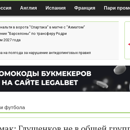
оссия
Англия
Испания
Франция
Пари пром
нальти в ворота "Спартака" в матче с "Ахматом"
ение "Барселоны" по трансферу Родри
м 2027 года
а на полгода за нарушение антидопинговых правил
и футбола
мак: Глушенков не в общей групп