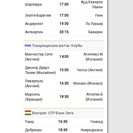
Ауд-Хеверле
Шарлеруа
17:00
Лёвен
Зюлте-Варегем
17:00
Генк
Андерлехт
19:30
Ла Лувьер
Антверпен
20:15
Беверен
Товарищеские матчи: Клубы
Манчестер Сити
Атлетико М
14:00
(Англия)
(Испания)
Джохор Дарул
15:00
Челси (Англия)
Тазим (Малайзия)
Ливерпуль
16:30
Монако (Монако)
(Англия)
Марсель
Атлетик Б
18:30
(Франция)
(Испания)
Венгрия: ОТР Банк Лига
Пакш
16:30
Гонвед
Дебрецен
18:30
Ньиредьхаза