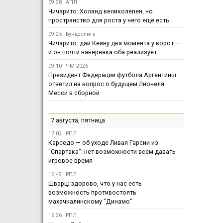
09:38
АПЛ
Чичарито: Холанд великолепен, но
пространство для роста у него ещё есть
09:25
Бундеслига
Чичарито: дай Кейну два момента у ворот —
и он почти наверняка оба реализует
09:10
ЧМ-2026
Президент Федерации футбола Аргентины
ответил на вопрос о будущем Лионеля
Месси в сборной
7 августа, пятница
17:03
РПЛ
Карседо — об уходе Ливая Гарсии из
"Спартака": нет возможности всем давать
игровое время
16:49
РПЛ
Шварц: здорово, что у нас есть
возможность противостоять
махачкалинскому "Динамо"
16:36
РПЛ