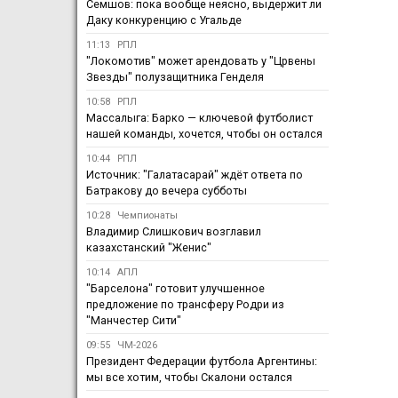
Семшов: пока вообще неясно, выдержит ли
Даку конкуренцию с Угальде
11:13
РПЛ
"Локомотив" может арендовать у "Црвены
Звезды" полузащитника Генделя
10:58
РПЛ
Массалыга: Барко — ключевой футболист
нашей команды, хочется, чтобы он остался
10:44
РПЛ
Источник: "Галатасарай" ждёт ответа по
Батракову до вечера субботы
10:28
Чемпионаты
Владимир Слишкович возглавил
казахстанский "Женис"
10:14
АПЛ
"Барселона" готовит улучшенное
предложение по трансферу Родри из
"Манчестер Сити"
09:55
ЧМ-2026
Президент Федерации футбола Аргентины:
мы все хотим, чтобы Скалони остался