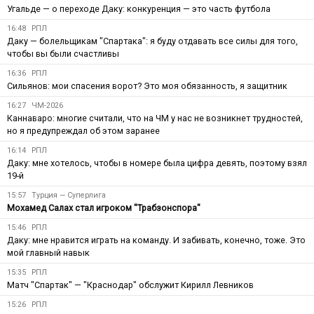
Угальде — о переходе Даку: конкуренция — это часть футбола
16:48
РПЛ
Даку — болельщикам "Спартака": я буду отдавать все силы для того,
чтобы вы были счастливы
16:36
РПЛ
Сильянов: мои спасения ворот? Это моя обязанность, я защитник
16:27
ЧМ-2026
Каннаваро: многие считали, что на ЧМ у нас не возникнет трудностей,
но я предупреждал об этом заранее
16:14
РПЛ
Даку: мне хотелось, чтобы в номере была цифра девять, поэтому взял
19-й
15:57
Турция — Суперлига
Мохамед Салах стал игроком "Трабзонспора"
15:46
РПЛ
Даку: мне нравится играть на команду. И забивать, конечно, тоже. Это
мой главный навык
15:35
РПЛ
Матч "Спартак" — "Краснодар" обслужит Кирилл Левников
15:26
РПЛ