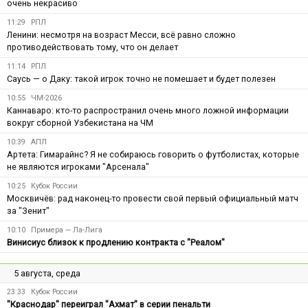
очень некрасиво
11:29
РПЛ
Ленини: несмотря на возраст Месси, всё равно сложно
противодействовать тому, что он делает
11:14
РПЛ
Саусь — о Даку: такой игрок точно не помешает и будет полезен
10:55
ЧМ-2026
Каннаваро: кто-то распространил очень много ложной информации
вокруг сборной Узбекистана на ЧМ
10:39
АПЛ
Артета: Гимарайнс? Я не собираюсь говорить о футболистах, которые
не являются игроками "Арсенала"
10:25
Кубок России
Москвичёв: рад наконец-то провести свой первый официальный матч
за "Зенит"
10:10
Примера — Ла-Лига
Винисиус близок к продлению контракта с "Реалом"
5 августа, среда
23:33
Кубок России
"Краснодар" переиграл "Ахмат" в серии пенальти