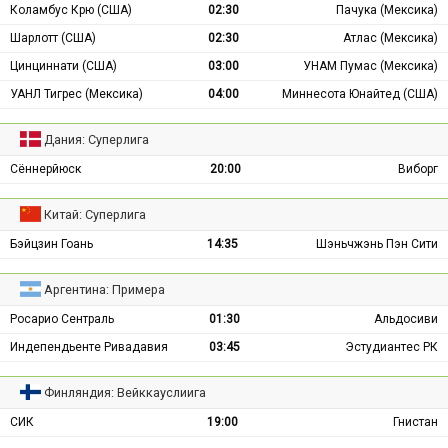
Коламбус Крю (США)
02:30
Пачука (Мексика)
Шарлотт (США)
02:30
Атлас (Мексика)
Цинциннати (США)
03:00
УНАМ Пумас (Мексика)
УАНЛ Тигрес (Мексика)
04:00
Миннесота Юнайтед (США)
Дания: Суперлига
Сённерйюск
20:00
Виборг
Китай: Суперлига
Бэйцзин Гоань
14:35
Шэньчжэнь Пэн Сити
Аргентина: Примера
Росарио Сентраль
01:30
Альдосиви
Индепендьенте Ривадавия
03:45
Эстудиантес РК
Финляндия: Вейккауслиига
СИК
19:00
Гнистан