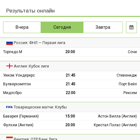
Результаты онлайн
Вчера
Сегодня
Завтра
Россия: ФНЛ — Первая лига
Торпедо М
20:00
Сочи
Англия: Кубок лиги
Уиком Уондерерс
21:45
Стивенидж
Вулверхэмптон
21:45
Порт Вейл
Мидлсбро
22:00
Рексем
Товарищеские матчи: Клубы
Бавария (Германия)
15:00
Астон Вилла (Англия)
Фулхэм (Англия)
20:00
Кристал Пэлас (Англия)
Венгрия: ОТР Банк Лига