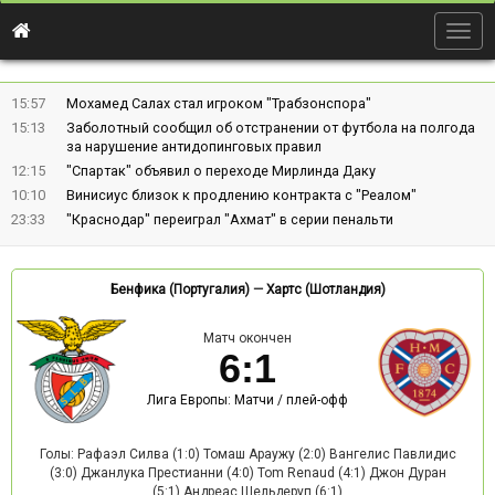
Togg
navig
15:57
Мохамед Салах стал игроком "Трабзонспора"
15:13
Заболотный сообщил об отстранении от футбола на полгода
за нарушение антидопинговых правил
12:15
"Спартак" объявил о переходе Мирлинда Даку
10:10
Винисиус близок к продлению контракта с "Реалом"
23:33
"Краснодар" переиграл "Ахмат" в серии пенальти
Бенфика (Португалия)
—
Хартс (Шотландия)
Матч окончен
6
:
1
Лига Европы: Матчи / плей-офф
Голы: Рафаэл Силва (1:0) Томаш Араужу (2:0) Вангелис Павлидис
(3:0) Джанлука Престианни (4:0) Tom Renaud (4:1) Джон Дуран
(5:1) Андреас Шельдеруп (6:1)