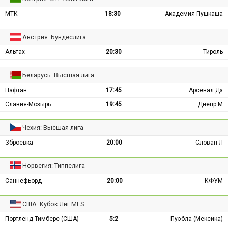
МТК
18:30
Академия Пушкаша
Австрия: Бундеслига
Альтах
20:30
Тироль
Беларусь: Высшая лига
Нафтан
17:45
Арсенал Дз
Славия-Мозырь
19:45
Днепр М
Чехия: Высшая лига
Зброёвка
20:00
Слован Л
Норвегия: Типпелига
Саннефьорд
20:00
КФУМ
США: Кубок Лиг MLS
Портленд Тимберс (США)
5:2
Пуэбла (Мексика)