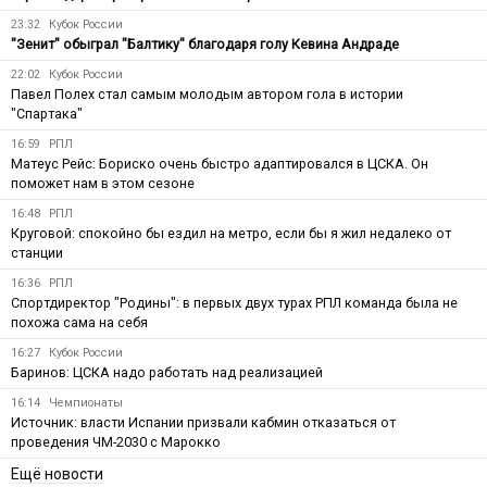
23:32
Кубок России
"Зенит" обыграл "Балтику" благодаря голу Кевина Андраде
22:02
Кубок России
Павел Полех стал самым молодым автором гола в истории
"Спартака"
16:59
РПЛ
Матеус Рейс: Бориско очень быстро адаптировался в ЦСКА. Он
поможет нам в этом сезоне
16:48
РПЛ
Круговой: спокойно бы ездил на метро, если бы я жил недалеко от
станции
16:36
РПЛ
Спортдиректор "Родины": в первых двух турах РПЛ команда была не
похожа сама на себя
16:27
Кубок России
Баринов: ЦСКА надо работать над реализацией
16:14
Чемпионаты
Источник: власти Испании призвали кабмин отказаться от
проведения ЧМ-2030 с Марокко
Ещё новости