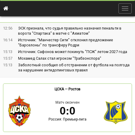
Togg
navig
12:56
ЭСК признала, что судья правильно назначил пенальти в
ворота "Спартака" в матче с "Ахматом"
16:14
Источник: "Манчестер Сити" отклонил предложение
"Барселоны" по трансферу Родри
15:13
Источник: Сафонов может покинуть "ПСЖ" летом 2027 года
15:57
Мохамед Салах стал игроком "Трабзонспора"
15:13
Заболотный сообщил об отстранении от футбола на полгода
за нарушение антидопинговых правил
ЦСКА
—
Ростов
Матч окончен
0
:
0
Россия: Премьер-лига