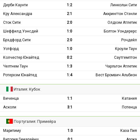
Дерби Каунти
1:2
Линкольн Сити
Кру Александра
2:1
Аккрингтон Стэнли
Сток Сити
2:0
Олдхэм Атлетик
Шеффилд Уэнсдей
1:0
Болтон Уондерерс
Брэдфорд Сити
2:0
Рочдейл
Уотфорд
1:0
Кроули Таун
Колчестер Юнайтед
0:2
Саутгемптон
Челтнем Таун
1:3
Чарльтон Атлетик
Ротерхэм Юнайтед
1:4
Вест Бромвич Альбион
Италия: Кубок
Виченца
1:1
Катания
Асколи
3:1
Потенца
Португалия: Примейра
Маритиму
1:0
Каза Пия
Витория Гимарайнш
0:1
Арока