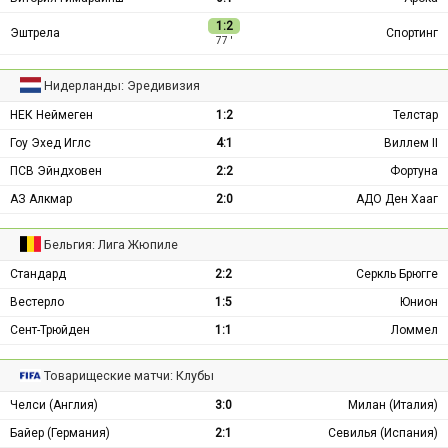
1:2
Эштрела
Спортинг
77 ′
Нидерланды: Эредивизия
НЕК Неймеген
1:2
Телстар
Гоу Эхед Иглс
4:1
Виллем II
ПСВ Эйндховен
2:2
Фортуна
АЗ Алкмар
2:0
АДО Ден Хааг
Бельгия: Лига Жюпиле
Стандард
2:2
Серкль Брюгге
Вестерло
1:5
Юнион
Сент-Трюйден
1:1
Ломмел
Товарищеские матчи: Клубы
Челси (Англия)
3:0
Милан (Италия)
Байер (Германия)
2:1
Севилья (Испания)