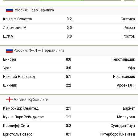
Россия: Премьер-лига
Крылья Советов
0:2
Балтика
Локомотив М
0:0
Акрон
ЦСКА
0:0
Ростов
Россия: ФНЛ — Первая лига
Енисей
0:0
Текстильщик
Урал
3:0
Уфа
Нижний Новгород
5:1
Нефтехимик
Шинник
2:2
Арсенал Т
Англия: Кубок лиги
Кембридж Юнайтед
2:1
Барнет
Куинз Парк Рейнджерс
1:1
Миллуолл
Кардифф Сити
3:2
Суиндон Таун
Бристоль Роверс
0:1
Питерборо Юнайтед