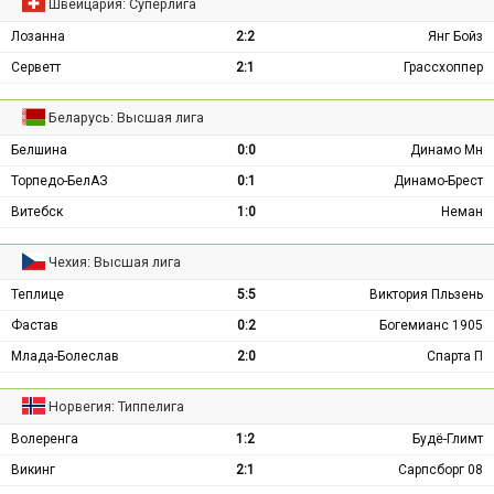
Швейцария: Суперлига
Лозанна
2:2
Янг Бойз
Серветт
2:1
Грассхоппер
Беларусь: Высшая лига
Белшина
0:0
Динамо Мн
Торпедо-БелАЗ
0:1
Динамо-Брест
Витебск
1:0
Неман
Чехия: Высшая лига
Теплице
5:5
Виктория Пльзень
Фастав
0:2
Богемианс 1905
Млада-Болеслав
2:0
Спарта П
Норвегия: Типпелига
Волеренга
1:2
Будё-Глимт
Викинг
2:1
Сарпсборг 08