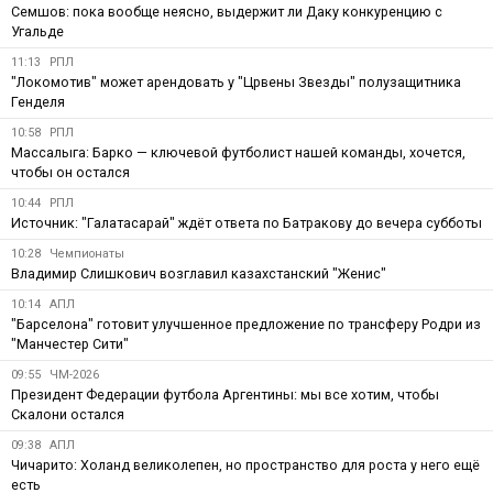
Семшов: пока вообще неясно, выдержит ли Даку конкуренцию с
Угальде
11:13
РПЛ
"Локомотив" может арендовать у "Црвены Звезды" полузащитника
Генделя
10:58
РПЛ
Массалыга: Барко — ключевой футболист нашей команды, хочется,
чтобы он остался
10:44
РПЛ
Источник: "Галатасарай" ждёт ответа по Батракову до вечера субботы
10:28
Чемпионаты
Владимир Слишкович возглавил казахстанский "Женис"
10:14
АПЛ
"Барселона" готовит улучшенное предложение по трансферу Родри из
"Манчестер Сити"
09:55
ЧМ-2026
Президент Федерации футбола Аргентины: мы все хотим, чтобы
Скалони остался
09:38
АПЛ
Чичарито: Холанд великолепен, но пространство для роста у него ещё
есть