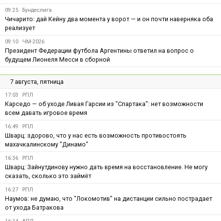
09:25
Бундеслига
Чичарито: дай Кейну два момента у ворот — и он почти наверняка оба
реализует
09:10
ЧМ-2026
Президент Федерации футбола Аргентины ответил на вопрос о
будущем Лионеля Месси в сборной
7 августа, пятница
17:03
РПЛ
Карседо — об уходе Ливая Гарсии из "Спартака": нет возможности
всем давать игровое время
16:49
РПЛ
Шварц: здорово, что у нас есть возможность противостоять
махачкалинскому "Динамо"
16:36
РПЛ
Шварц: Зайнутдинову нужно дать время на восстановление. Не могу
сказать, сколько это займёт
16:27
РПЛ
Наумов: не думаю, что "Локомотив" на дистанции сильно пострадает
от ухода Батракова