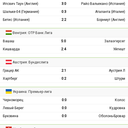
Ипсвич Таун (Англия)
3:0
Райо Вальекано (Испания)
Шальке-04 (Германия)
0:3
Аталанта (Италия)
Бетис (Испания)
2:2
Борнмут (Англия)
Венгрия: ОТР Банк Лига
Вашаш
5:0
Залаэгерсег
Кишварда
2:4
Уйпешт
Австрия: Бундеслига
Грацер АК
2:1
Аустрия Л
Хартберг
0:2
Штурм
Украина: Премьер-лига
Черноморец
0:0
Колос
Левый Берег
0:0
Кудровка
Буковина
0:0
Оболонь-Бровар