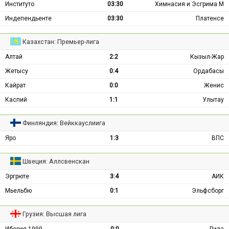
Институто
03:30
Химнасия и Эсгрима М
Индепендьенте
03:30
Платенсе
Казахстан: Премьер-лига
Алтай
2:2
Кызыл-Жар
Жетысу
0:4
Ордабасы
Кайрат
0:0
Женис
Каспий
1:1
Улытау
Финляндия: Вейккауслиига
Яро
1:3
ВПС
Швеция: Аллсвенскан
Эргрюте
3:4
АИК
Мьельбю
0:1
Эльфсборг
Грузия: Высшая лига
Иберия 1999
0:0
Дила