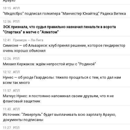
Араухо
13:15
АПЛ
"Мидлсбро" подписал голкипера "Манчестер Юнайтед" Радека Витека
12:56
РПЛ
ЭСК признала, что судья правильно назначил пенальти в ворота
"Спартака" в матче с "Ахматом"
12:41
Примера — Ла-Лига
Симеоне — об Альваресе: клуб принял решение, которое гендиректор
очень хорошо объяснил
12:26
РПЛ
Михаил Кержаков: ждём непростой игры с "Родиной"
12:12
АПЛ
Нунес — об уходе Гвардиолы: тяжело прощаться с тем, кто дал нам
всем так много
11:57
АПЛ
Матеус Нунес: я постоянно напоминал своим друзьям, что я не
фланговый защитник
11:43
АПЛ
Источник: "Ливерпуль" будет выплачивать всю зарплату Араухо,
документы подписаны
11:27
РПЛ