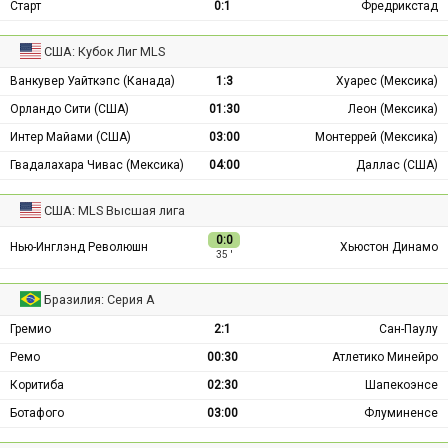
Старт
0:1
Фредрикстад
США: Кубок Лиг MLS
Ванкувер Уайткэпс (Канада)
1:3
Хуарес (Мексика)
Орландо Сити (США)
01:30
Леон (Мексика)
Интер Майами (США)
03:00
Монтеррей (Мексика)
Гвадалахара Чивас (Мексика)
04:00
Даллас (США)
США: MLS Высшая лига
0:0
Нью-Инглэнд Революшн
Хьюстон Динамо
35 ′
Бразилия: Серия А
Гремио
2:1
Сан-Паулу
Ремо
00:30
Атлетико Минейро
Коритиба
02:30
Шапекоэнсе
Ботафого
03:00
Флуминенсе