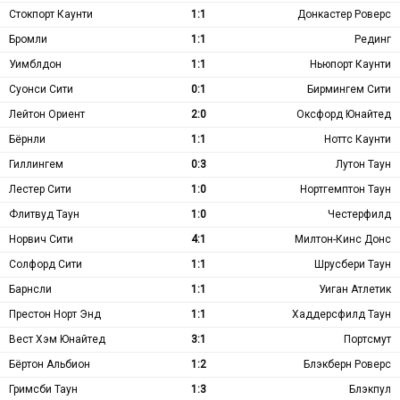
Стокпорт Каунти
1:1
Донкастер Роверс
Бромли
1:1
Рединг
Уимблдон
1:1
Ньюпорт Каунти
Суонси Сити
0:1
Бирмингем Сити
Лейтон Ориент
2:0
Оксфорд Юнайтед
Бёрнли
1:1
Ноттс Каунти
Гиллингем
0:3
Лутон Таун
Лестер Сити
1:0
Нортгемптон Таун
Флитвуд Таун
1:0
Честерфилд
Норвич Сити
4:1
Милтон-Кинс Донс
Солфорд Сити
1:1
Шрусбери Таун
Барнсли
1:1
Уиган Атлетик
Престон Норт Энд
1:1
Хаддерсфилд Таун
Вест Хэм Юнайтед
3:1
Портсмут
Бёртон Альбион
1:2
Блэкберн Роверс
Гримсби Таун
1:3
Блэкпул