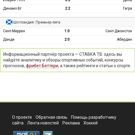
Динамо Бт
2:2
Гагра
Шотландия: Премьер-лига
Сент-Миррен
1:0
Сент-Джонстон
Данди
2:0
Абердин
Информационный партнёр проекта — СТАВКА ТВ: здесь вы
найдёте аналитику и обзоры спортивных событий, конкурсы
прогнозов,
фрибет Беттери
, а также рейтинги и статьи о спорте.
О проекте
Обратная связь
Помощь разработчику
сайта
Лента новостей
Реклама
Хоккей