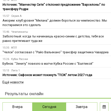
16:14
АПЛ
Источник: "Манчестер Сити" отклонил предложение "Барселоны" по
трансферу Родри
15:57
Серия А
Аморим: клуб уровня "Милана" должен бороться за чемпионство. Мы
постараемся это сделать
15:46
Чемпионаты
Заболотный: когда ты начинаешь красно-синим с детства, тебя все
равно притягивает туда же
15:35
АПЛ
"Челси" согласовал с "Райо Вальекано" трансфер защитника Чаварриа
15:26
Кубок России
Бубнов: "Зениту" повезло в матче Кубка России с "Балтикой"
15:13
Лига 1
Источник: Сафонов может покинуть "ПСЖ" летом 2027 года
Ещё новости
Результаты онлайн
Вчера
Сегодня
Завтра