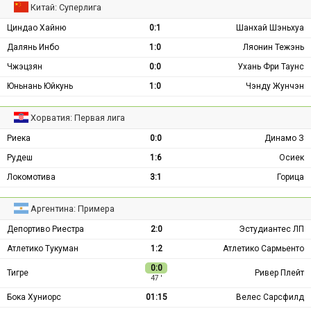
Китай: Суперлига
Циндао Хайню
0:1
Шанхай Шэньхуа
Далянь Инбо
1:0
Ляонин Тежэнь
Чжэцзян
0:0
Ухань Фри Таунс
Юньнань Юйкунь
1:0
Чэнду Жунчэн
Хорватия: Первая лига
Риека
0:0
Динамо З
Рудеш
1:6
Осиек
Локомотива
3:1
Горица
Аргентина: Примера
Депортиво Риестра
2:0
Эстудиантес ЛП
Атлетико Тукуман
1:2
Атлетико Сармьенто
0:0
Тигре
Ривер Плейт
47 ′
Бока Хуниорс
01:15
Велес Сарсфилд