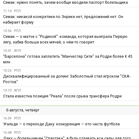
Семак: нужно понять, зачем вообще вводили паспорт болельщика
11:14
РПЛ
Семак: никакой конкретики по Энрике нет, предложений нет. Он
набирает форму
10:56
РПЛ
Семак — о матче с "Родиной": команда, которая выиграла Первую
лигу, забив больше всех мячей, о чём-то говорит
10:41
АПЛ
"Барселона" готова заплатить "Манчестер Сити" за Родри более € 45
млн
10:26
РПЛ
Дисквалифицированный за допинг Заболотный стал игроком "СКА-
Ростов"
10:10
АПЛ
Стала известна позиция "Реала" после срыва трансфера Родри
6 августа, четверг
16:59
РПЛ
Угальде — о переходе Даку: конкуренция — это часть футбола
16:48
РПЛ
Даку — болельщикам "Спартака": я буду отдавать все силы для того,