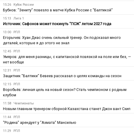
15:26
Кубок России
Бубнов: "Зениту" повезло в матче Кубка России с "Балтикой"
15:13
Лига 1
Источник: Сафонов может покинуть "ПСЖ" летом 2027 года
13:00
РПЛ
Егорычев: Хуан Диас очень сильный тренер. Он подсказал много
деталей, которые я до этого не знал
12:45
РПЛ
Умяров: для меня разницы, с капитанской повязкой на поле или без, —
нет вообще
12:31
РПЛ
Защитник "Балтики" Бевеев рассказал о целях команды на сезон
12:15
РПЛ
Воробьёв: личная цель на новый сезон? Стать чемпионом с родным
клубом
11:58
Чемпионаты
Новым главным тренером сборной Казахстана станет Джон вант Схип
11:44
РПЛ
"Родина" арендует у "Ахмата" Мансилью
11:29
РПЛ