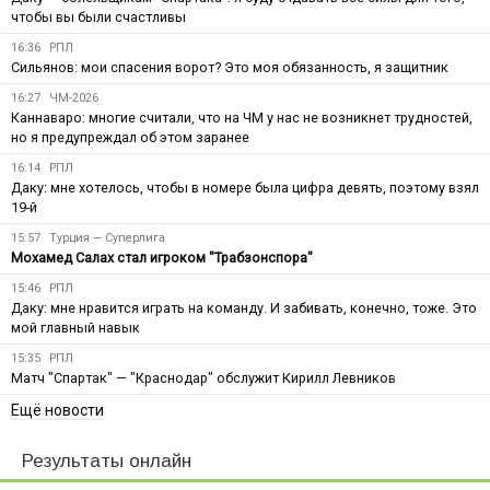
чтобы вы были счастливы
16:36
РПЛ
Сильянов: мои спасения ворот? Это моя обязанность, я защитник
16:27
ЧМ-2026
Каннаваро: многие считали, что на ЧМ у нас не возникнет трудностей,
но я предупреждал об этом заранее
16:14
РПЛ
Даку: мне хотелось, чтобы в номере была цифра девять, поэтому взял
19-й
15:57
Турция — Суперлига
Мохамед Салах стал игроком "Трабзонспора"
15:46
РПЛ
Даку: мне нравится играть на команду. И забивать, конечно, тоже. Это
мой главный навык
15:35
РПЛ
Матч "Спартак" — "Краснодар" обслужит Кирилл Левников
Ещё новости
Результаты онлайн