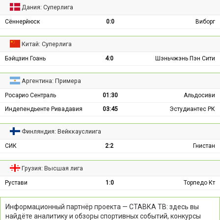
Дания: Суперлига
Сённерйюск
0:0
Виборг
Китай: Суперлига
Бэйцзин Гоань
4:0
Шэньчжэнь Пэн Сити
Аргентина: Примера
Росарио Сентраль
01:30
Альдосиви
Индепендьенте Ривадавия
03:45
Эстудиантес РК
Финляндия: Вейккауслиига
СИК
2:2
Гнистан
Грузия: Высшая лига
Рустави
1:0
Торпедо Кт
Информационный партнёр проекта — СТАВКА ТВ: здесь вы
найдёте аналитику и обзоры спортивных событий, конкурсы