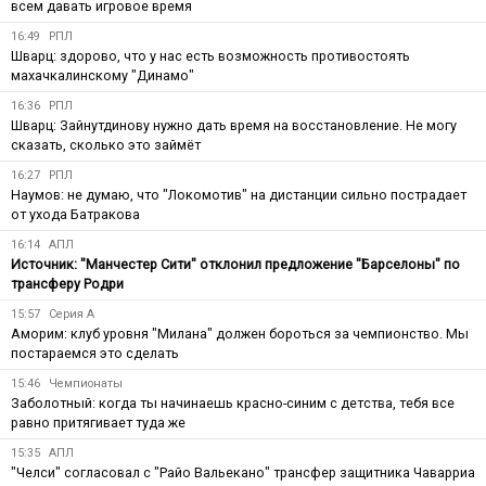
всем давать игровое время
16:49
РПЛ
Шварц: здорово, что у нас есть возможность противостоять
махачкалинскому "Динамо"
16:36
РПЛ
Шварц: Зайнутдинову нужно дать время на восстановление. Не могу
сказать, сколько это займёт
16:27
РПЛ
Наумов: не думаю, что "Локомотив" на дистанции сильно пострадает
от ухода Батракова
16:14
АПЛ
Источник: "Манчестер Сити" отклонил предложение "Барселоны" по
трансферу Родри
15:57
Серия А
Аморим: клуб уровня "Милана" должен бороться за чемпионство. Мы
постараемся это сделать
15:46
Чемпионаты
Заболотный: когда ты начинаешь красно-синим с детства, тебя все
равно притягивает туда же
15:35
АПЛ
"Челси" согласовал с "Райо Вальекано" трансфер защитника Чаварриа