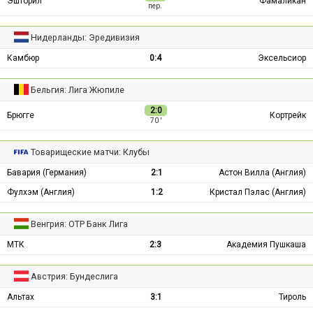
Эшторил
Фамаликан
пер.
Нидерланды: Эредивизия
Камбюр
0:4
Эксельсиор
Бельгия: Лига Жюпиле
2:0
Брюгге
Кортрейк
70 ′
Товарищеские матчи: Клубы
Бавария (Германия)
2:1
Астон Вилла (Англия)
Фулхэм (Англия)
1:2
Кристал Пэлас (Англия)
Венгрия: ОТР Банк Лига
МТК
2:3
Академия Пушкаша
Австрия: Бундеслига
Альтах
3:1
Тироль