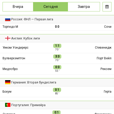
Вчера
Сегодня
Завтра
Россия: ФНЛ — Первая лига
Торпедо М
0:0
Сочи
Англия: Кубок лиги
1:1
Уиком Уондерерс
Стивенидж
70 ′
3:0
Вулверхэмптон
Порт Вейл
70 ′
0:0
Мидлсбро
Рексем
55 ′
Германия: Вторая бундеслига
0:1
Бохум
Герта
85 ′
Португалия: Примейра
0:1