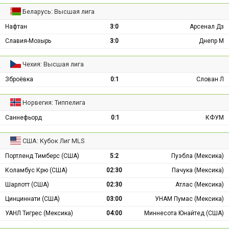
Беларусь: Высшая лига
Нафтан
3:0
Арсенал Дз
Славия-Мозырь
3:0
Днепр М
Чехия: Высшая лига
Зброёвка
0:1
Слован Л
Норвегия: Типпелига
Саннефьорд
0:1
КФУМ
США: Кубок Лиг MLS
Портленд Тимберс (США)
5:2
Пуэбла (Мексика)
Коламбус Крю (США)
02:30
Пачука (Мексика)
Шарлотт (США)
02:30
Атлас (Мексика)
Цинциннати (США)
03:00
УНАМ Пумас (Мексика)
УАНЛ Тигрес (Мексика)
04:00
Миннесота Юнайтед (США)