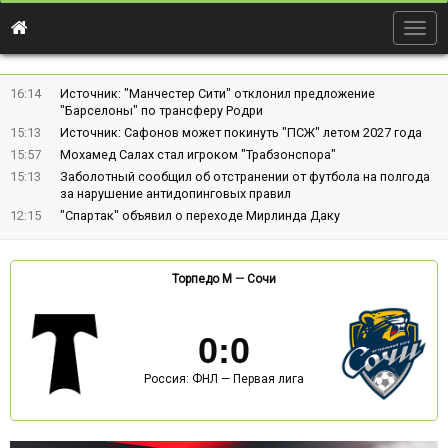
Togg
navig
16:14
Источник: "Манчестер Сити" отклонил предложение
"Барселоны" по трансферу Родри
15:13
Источник: Сафонов может покинуть "ПСЖ" летом 2027 года
15:57
Мохамед Салах стал игроком "Трабзонспора"
15:13
Заболотный сообщил об отстранении от футбола на полгода
за нарушение антидопинговых правил
12:15
"Спартак" объявил о переходе Мирлинда Даку
Торпедо М
—
Сочи
0
:
0
Россия: ФНЛ — Первая лига