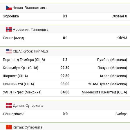
Чехия: Высшая лига
Зброёвка
0:1
Слован Л
Норвегия: Типпелига
Саннефьорд
0:1
КФУМ
США: Кубок Лиг MLS
Портленд Тимберс (США)
5:2
Пуэбла (Мексика)
Коламбус Крю (США)
02:30
Пачука (Мексика)
Шарлотт (США)
02:30
Атлас (Мексика)
Цинциннати (США)
03:00
УНАМ Пумас (Мексика)
УАНЛ Тигрес (Мексика)
04:00
Миннесота Юнайтед (США)
Дания: Суперлига
Сённерйюск
0:0
Виборг
Китай: Суперлига