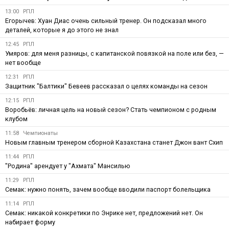
13:00
РПЛ
Егорычев: Хуан Диас очень сильный тренер. Он подсказал много
деталей, которые я до этого не знал
12:45
РПЛ
Умяров: для меня разницы, с капитанской повязкой на поле или без, —
нет вообще
12:31
РПЛ
Защитник "Балтики" Бевеев рассказал о целях команды на сезон
12:15
РПЛ
Воробьёв: личная цель на новый сезон? Стать чемпионом с родным
клубом
11:58
Чемпионаты
Новым главным тренером сборной Казахстана станет Джон вант Схип
11:44
РПЛ
"Родина" арендует у "Ахмата" Мансилью
11:29
РПЛ
Семак: нужно понять, зачем вообще вводили паспорт болельщика
11:14
РПЛ
Семак: никакой конкретики по Энрике нет, предложений нет. Он
набирает форму