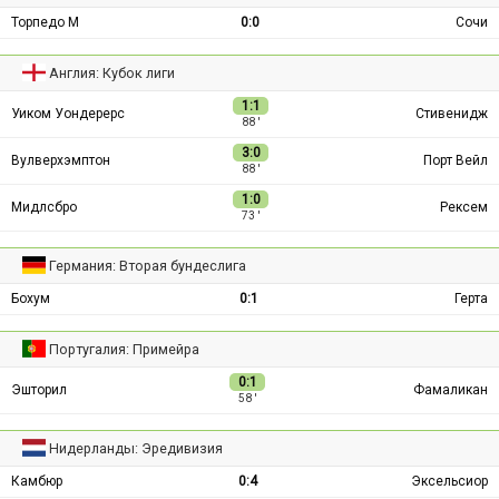
Торпедо М
0:0
Сочи
Англия: Кубок лиги
1:1
Уиком Уондерерс
Стивенидж
88 ′
3:0
Вулверхэмптон
Порт Вейл
88 ′
1:0
Мидлсбро
Рексем
73 ′
Германия: Вторая бундеслига
Бохум
0:1
Герта
Португалия: Примейра
0:1
Эшторил
Фамаликан
58 ′
Нидерланды: Эредивизия
Камбюр
0:4
Эксельсиор