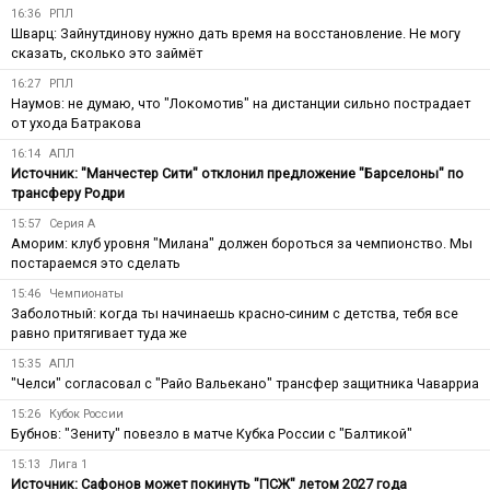
16:36
РПЛ
Шварц: Зайнутдинову нужно дать время на восстановление. Не могу
сказать, сколько это займёт
16:27
РПЛ
Наумов: не думаю, что "Локомотив" на дистанции сильно пострадает
от ухода Батракова
16:14
АПЛ
Источник: "Манчестер Сити" отклонил предложение "Барселоны" по
трансферу Родри
15:57
Серия А
Аморим: клуб уровня "Милана" должен бороться за чемпионство. Мы
постараемся это сделать
15:46
Чемпионаты
Заболотный: когда ты начинаешь красно-синим с детства, тебя все
равно притягивает туда же
15:35
АПЛ
"Челси" согласовал с "Райо Вальекано" трансфер защитника Чаварриа
15:26
Кубок России
Бубнов: "Зениту" повезло в матче Кубка России с "Балтикой"
15:13
Лига 1
Источник: Сафонов может покинуть "ПСЖ" летом 2027 года