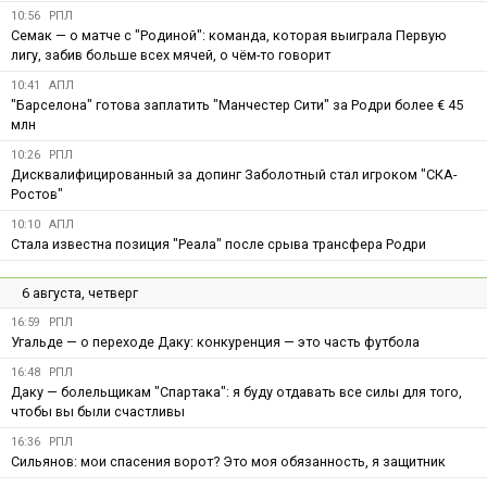
10:56
РПЛ
Семак — о матче с "Родиной": команда, которая выиграла Первую
лигу, забив больше всех мячей, о чём-то говорит
10:41
АПЛ
"Барселона" готова заплатить "Манчестер Сити" за Родри более € 45
млн
10:26
РПЛ
Дисквалифицированный за допинг Заболотный стал игроком "СКА-
Ростов"
10:10
АПЛ
Стала известна позиция "Реала" после срыва трансфера Родри
6 августа, четверг
16:59
РПЛ
Угальде — о переходе Даку: конкуренция — это часть футбола
16:48
РПЛ
Даку — болельщикам "Спартака": я буду отдавать все силы для того,
чтобы вы были счастливы
16:36
РПЛ
Сильянов: мои спасения ворот? Это моя обязанность, я защитник