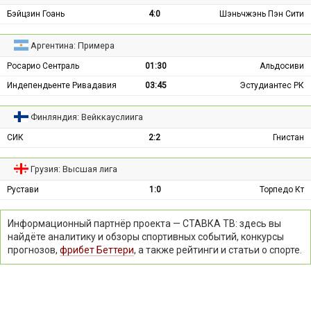
Бэйцзин Гоань
4:0
Шэньчжэнь Пэн Сити
Аргентина: Примера
Росарио Сентраль
01:30
Альдосиви
Индепендьенте Ривадавия
03:45
Эстудиантес РК
Финляндия: Вейккауслиига
СИК
2:2
Гнистан
Грузия: Высшая лига
Рустави
1:0
Торпедо Кт
Информационный партнёр проекта — СТАВКА ТВ: здесь вы
найдёте аналитику и обзоры спортивных событий, конкурсы
прогнозов,
фрибет Беттери
, а также рейтинги и статьи о спорте.