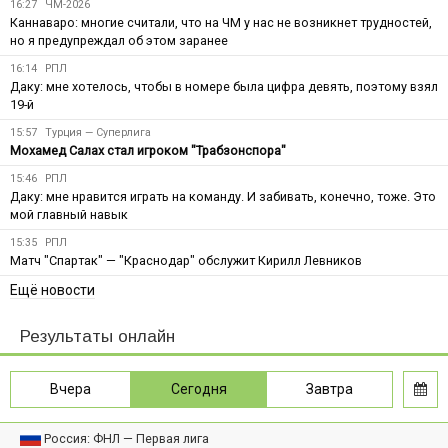
16:27
ЧМ-2026
Каннаваро: многие считали, что на ЧМ у нас не возникнет трудностей,
но я предупреждал об этом заранее
16:14
РПЛ
Даку: мне хотелось, чтобы в номере была цифра девять, поэтому взял
19-й
15:57
Турция — Суперлига
Мохамед Салах стал игроком "Трабзонспора"
15:46
РПЛ
Даку: мне нравится играть на команду. И забивать, конечно, тоже. Это
мой главный навык
15:35
РПЛ
Матч "Спартак" — "Краснодар" обслужит Кирилл Левников
Ещё новости
Результаты онлайн
Вчера
Сегодня
Завтра
Россия: ФНЛ — Первая лига