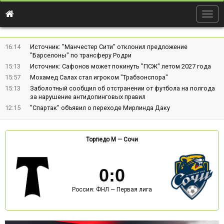
Togg
navig
16:14
Источник: "Манчестер Сити" отклонил предложение
"Барселоны" по трансферу Родри
15:13
Источник: Сафонов может покинуть "ПСЖ" летом 2027 года
15:57
Мохамед Салах стал игроком "Трабзонспора"
15:13
Заболотный сообщил об отстранении от футбола на полгода
за нарушение антидопинговых правил
12:15
"Спартак" объявил о переходе Мирлинда Даку
Торпедо М
—
Сочи
0
:
0
Россия: ФНЛ — Первая лига