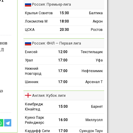
Россия: Премьер-лига
Крылья Советов
15:30
Балтика
Локомотив М
18:00
Акрон
ЦСКА
20:30
Ростов
онов
Россия: ФНЛ — Первая лига
ПЛ
Енисей
12:00
Текстильщик
Урал
17:00
Уфа
Нижний
17:00
Нефтехимик
Новгород
Шинник
17:00
Арсенал Т
ко
Англия: Кубок лиги
Кембридж
15:00
Барнет
Юнайтед
Куинз Парк
16:00
Миллуолл
Рейнджерс
Кардифф Сити
17:00
Суиндон Таун