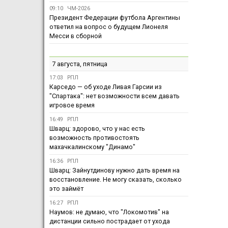
09:10
ЧМ-2026
Президент Федерации футбола Аргентины
ответил на вопрос о будущем Лионеля
Месси в сборной
7 августа, пятница
17:03
РПЛ
Карседо — об уходе Ливая Гарсии из
"Спартака": нет возможности всем давать
игровое время
16:49
РПЛ
Шварц: здорово, что у нас есть
возможность противостоять
махачкалинскому "Динамо"
16:36
РПЛ
Шварц: Зайнутдинову нужно дать время на
восстановление. Не могу сказать, сколько
это займёт
16:27
РПЛ
Наумов: не думаю, что "Локомотив" на
дистанции сильно пострадает от ухода