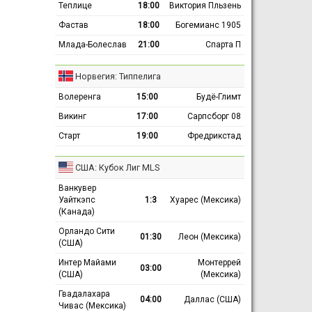
Теплице
18:00
Виктория Пльзень
Фастав
18:00
Богемианс 1905
Млада-Болеслав
21:00
Спарта П
Норвегия: Типпелига
Волеренга
15:00
Будё-Глимт
Викинг
17:00
Сарпсборг 08
Старт
19:00
Фредрикстад
США: Кубок Лиг MLS
Ванкувер
Уайткэпс
1:3
Хуарес (Мексика)
(Канада)
Орландо Сити
01:30
Леон (Мексика)
(США)
Интер Майами
Монтеррей
03:00
(США)
(Мексика)
Гвадалахара
04:00
Даллас (США)
Чивас (Мексика)