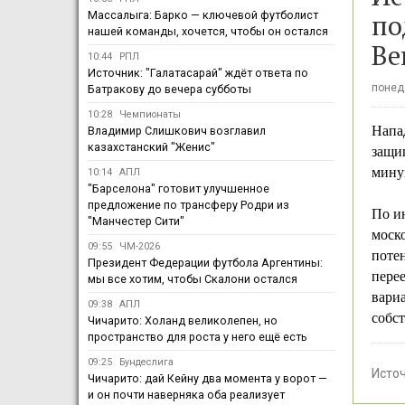
по
Массалыга: Барко — ключевой футболист
нашей команды, хочется, чтобы он остался
Ве
10:44
РПЛ
Источник: "Галатасарай" ждёт ответа по
понеде
Батракову до вечера субботы
10:28
Чемпионаты
Напа
Владимир Слишкович возглавил
казахстанский "Женис"
защи
мину
10:14
АПЛ
"Барселона" готовит улучшенное
предложение по трансферу Родри из
По ин
"Манчестер Сити"
моск
09:55
ЧМ-2026
потен
Президент Федерации футбола Аргентины:
перее
мы все хотим, чтобы Скалони остался
вари
09:38
АПЛ
собст
Чичарито: Холанд великолепен, но
пространство для роста у него ещё есть
09:25
Бундеслига
Исто
Чичарито: дай Кейну два момента у ворот —
и он почти наверняка оба реализует