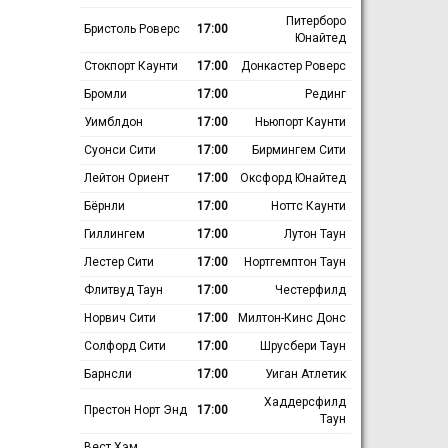
Питерборо
Бристоль Роверс
17:00
Юнайтед
Стокпорт Каунти
17:00
Донкастер Роверс
Бромли
17:00
Рединг
Уимблдон
17:00
Ньюпорт Каунти
Суонси Сити
17:00
Бирмингем Сити
Лейтон Ориент
17:00
Оксфорд Юнайтед
Бёрнли
17:00
Ноттс Каунти
Гиллингем
17:00
Лутон Таун
Лестер Сити
17:00
Нортгемптон Таун
Флитвуд Таун
17:00
Честерфилд
Норвич Сити
17:00
Милтон-Кинс Донс
Солфорд Сити
17:00
Шрусбери Таун
Барнсли
17:00
Уиган Атлетик
Хаддерсфилд
Престон Норт Энд
17:00
Таун
Вест Хэм