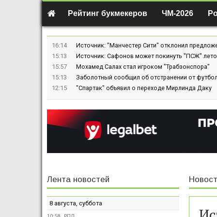
Рейтинг букмекеров
ЧМ-2026
Р
16:14
Источник: "Манчестер Сити" отклонил предлож
15:13
Источник: Сафонов может покинуть "ПСЖ" лето
15:57
Мохамед Салах стал игроком "Трабзонспора"
15:13
Заболотный сообщил об отстранении от футбол
12:15
"Спартак" объявил о переходе Мирлинда Даку
Лента новостей
Новост
8 августа, суббота
Ис
10:58
РПЛ