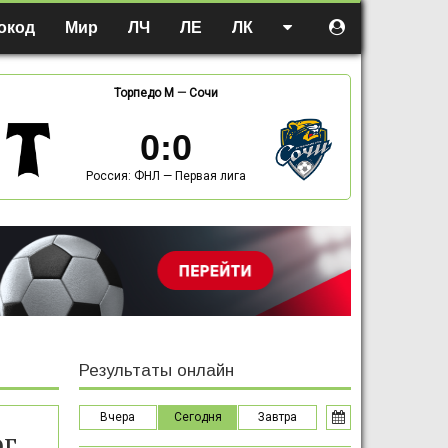
окод
Мир
ЛЧ
ЛЕ
ЛК
Торпедо М
—
Сочи
0
:
0
Россия: ФНЛ — Первая лига
Результаты онлайн
Вчера
Сегодня
Завтра
ог