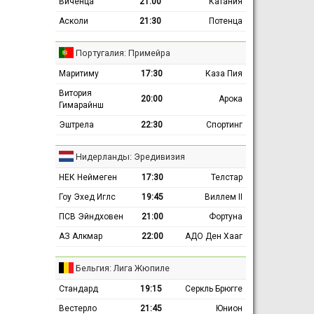
Виченца
21:00
Катания
Асколи
21:30
Потенца
Португалия: Примейра
Маритиму
17:30
Каза Пия
Витория
20:00
Арока
Гимарайнш
Эштрела
22:30
Спортинг
Нидерланды: Эредивизия
НЕК Неймеген
17:30
Телстар
Гоу Эхед Иглс
19:45
Виллем II
ПСВ Эйндховен
21:00
Фортуна
АЗ Алкмар
22:00
АДО Ден Хааг
Бельгия: Лига Жюпиле
Стандард
19:15
Серкль Брюгге
Вестерло
21:45
Юнион