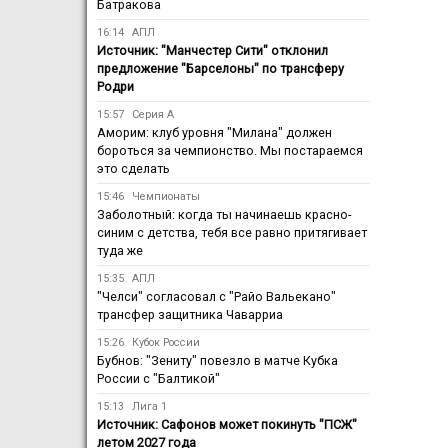
Батракова
16:14
АПЛ
Источник: "Манчестер Сити" отклонил
предложение "Барселоны" по трансферу
Родри
15:57
Серия А
Аморим: клуб уровня "Милана" должен
бороться за чемпионство. Мы постараемся
это сделать
15:46
Чемпионаты
Заболотный: когда ты начинаешь красно-
синим с детства, тебя все равно притягивает
туда же
15:35
АПЛ
"Челси" согласовал с "Райо Вальекано"
трансфер защитника Чаварриа
15:26
Кубок России
Бубнов: "Зениту" повезло в матче Кубка
России с "Балтикой"
15:13
Лига 1
Источник: Сафонов может покинуть "ПСЖ"
летом 2027 года