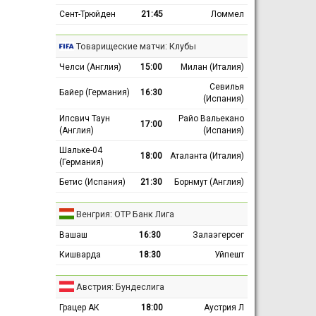
Сент-Трюйден
21:45
Ломмел
Товарищеские матчи: Клубы
Челси (Англия)
15:00
Милан (Италия)
Севилья
Байер (Германия)
16:30
(Испания)
Ипсвич Таун
Райо Вальекано
17:00
(Англия)
(Испания)
Шальке-04
18:00
Аталанта (Италия)
(Германия)
Бетис (Испания)
21:30
Борнмут (Англия)
Венгрия: ОТР Банк Лига
Вашаш
16:30
Залаэгерсег
Кишварда
18:30
Уйпешт
Австрия: Бундеслига
Грацер АК
18:00
Аустрия Л