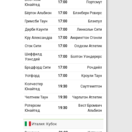
17:00
Портсмут
Юнайтед
Бёртон Альбион
17:00
Блэкберн Роверс
Гримсби Таун
17:00
Блэкпул
Дерби Каунти
17:00
Линкольн Сити
Кру Александра
17:00
Аккрингтон Стэнли
Сток Сити
17:00
Олдхэм Атлетик
Шеффилд
17:00
Болтон Уондерерс
Уэнсдей
Брэдфорд Сити
17:00
Рочдейл
Уотфорд
17:00
Кроули Таун
Колчестер
19:30
Саутгемптон
Юнайтед
Челтнем Таун
19:30
Чарльтон Атлетик
Ротерхэм
Вест Бромвич
19:30
Юнайтед
Альбион
Италия: Кубок