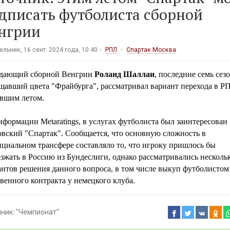
дписать футболиста сборной
нгрии
льник, 16 сент. 2024 года, 10:40
РПЛ
Спартак Москва
дающий сборной Венгрии
Роланд Шаллаи
, последние семь сез
щавший цвета "Фрайбурга", рассматривал вариант перехода в Р
вшим летом.
формации Metaratings, в услугах футболиста был заинтересован
овский "Спартак". Сообщается, что основную сложность в
циальном трансфере составляло то, что игроку пришлось бы
зжать в Россию из Бундеслиги, однако рассматривались несколь
антов решения данного вопроса, в том числе выкуп футболистом
венного контракта у немецкого клуба.
чник:
"Чемпионат"