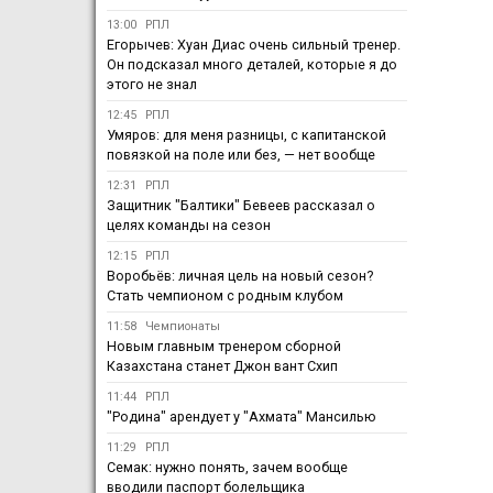
13:00
РПЛ
Егорычев: Хуан Диас очень сильный тренер.
Он подсказал много деталей, которые я до
этого не знал
12:45
РПЛ
Умяров: для меня разницы, с капитанской
повязкой на поле или без, — нет вообще
12:31
РПЛ
Защитник "Балтики" Бевеев рассказал о
целях команды на сезон
12:15
РПЛ
Воробьёв: личная цель на новый сезон?
Стать чемпионом с родным клубом
11:58
Чемпионаты
Новым главным тренером сборной
Казахстана станет Джон вант Схип
11:44
РПЛ
"Родина" арендует у "Ахмата" Мансилью
11:29
РПЛ
Семак: нужно понять, зачем вообще
вводили паспорт болельщика