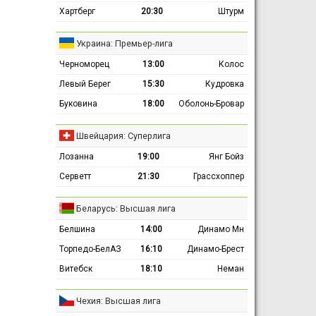
Хартберг
20:30
Штурм
Украина: Премьер-лига
Черноморец
13:00
Колос
Левый Берег
15:30
Кудровка
Буковина
18:00
Оболонь-Бровар
Швейцария: Суперлига
Лозанна
19:00
Янг Бойз
Серветт
21:30
Грассхоппер
Беларусь: Высшая лига
Белшина
14:00
Динамо Мн
Торпедо-БелАЗ
16:10
Динамо-Брест
Витебск
18:10
Неман
Чехия: Высшая лига