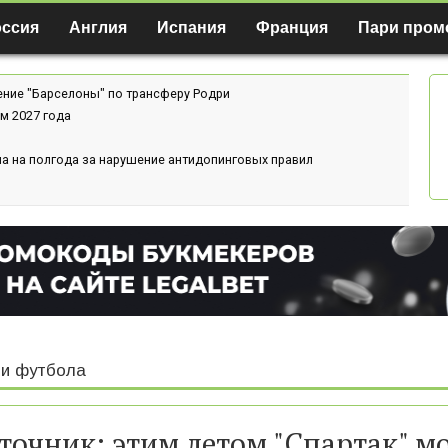
оссия
Англия
Испания
Франция
Пари пром
ение "Барселоны" по трансферу Родри
м 2027 года
а на полгода за нарушение антидопинговых правил
и футбола
точник: этим летом "Спартак" м