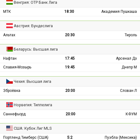
Венгрия: ОТР Банк Лига
МТК
18:30
Академия Пушкаша
Австрия: Бундеслига
Альтах
20:30
Тироль
Беларусь: Высшая лига
Нафтан
17:45
Арсенал Дз
Славия-Мозырь
19:45
Днепр М
Чехия: Высшая лига
Зброёвка
20:00
Слован Л
Норвегия: Типпелига
Саннефьорд
20:00
КФУМ
США: Кубок Лиг MLS
Портленд Тимберс (США)
5:2
Пуэбла (Мексика)