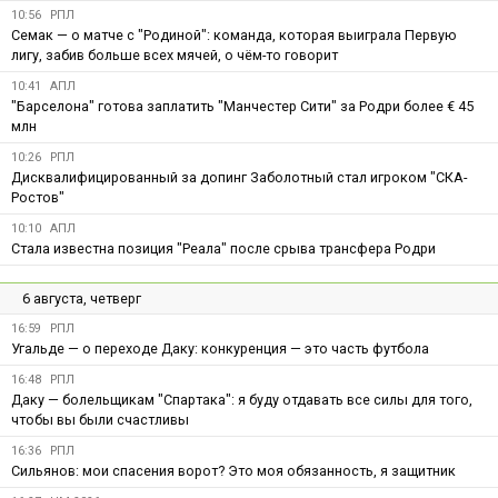
10:56
РПЛ
Семак — о матче с "Родиной": команда, которая выиграла Первую
лигу, забив больше всех мячей, о чём-то говорит
10:41
АПЛ
"Барселона" готова заплатить "Манчестер Сити" за Родри более € 45
млн
10:26
РПЛ
Дисквалифицированный за допинг Заболотный стал игроком "СКА-
Ростов"
10:10
АПЛ
Стала известна позиция "Реала" после срыва трансфера Родри
6 августа, четверг
16:59
РПЛ
Угальде — о переходе Даку: конкуренция — это часть футбола
16:48
РПЛ
Даку — болельщикам "Спартака": я буду отдавать все силы для того,
чтобы вы были счастливы
16:36
РПЛ
Сильянов: мои спасения ворот? Это моя обязанность, я защитник