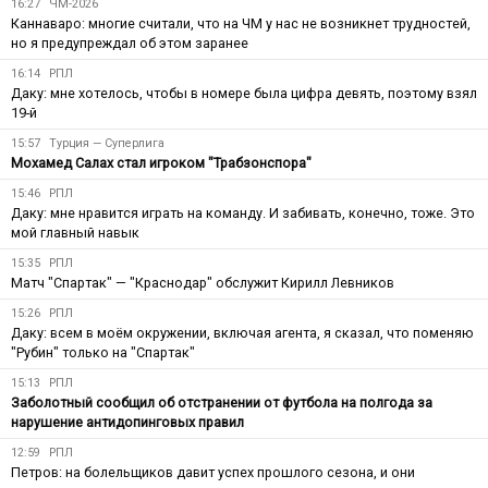
16:27
ЧМ-2026
Каннаваро: многие считали, что на ЧМ у нас не возникнет трудностей,
но я предупреждал об этом заранее
16:14
РПЛ
Даку: мне хотелось, чтобы в номере была цифра девять, поэтому взял
19-й
15:57
Турция — Суперлига
Мохамед Салах стал игроком "Трабзонспора"
15:46
РПЛ
Даку: мне нравится играть на команду. И забивать, конечно, тоже. Это
мой главный навык
15:35
РПЛ
Матч "Спартак" — "Краснодар" обслужит Кирилл Левников
15:26
РПЛ
Даку: всем в моём окружении, включая агента, я сказал, что поменяю
"Рубин" только на "Спартак"
15:13
РПЛ
Заболотный сообщил об отстранении от футбола на полгода за
нарушение антидопинговых правил
12:59
РПЛ
Петров: на болельщиков давит успех прошлого сезона, и они