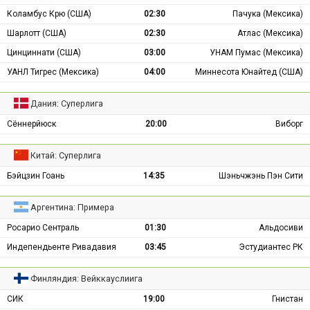
Коламбус Крю (США)
02:30
Пачука (Мексика)
Шарлотт (США)
02:30
Атлас (Мексика)
Цинциннати (США)
03:00
УНАМ Пумас (Мексика)
УАНЛ Тигрес (Мексика)
04:00
Миннесота Юнайтед (США)
Дания: Суперлига
Сённерйюск
20:00
Виборг
Китай: Суперлига
Бэйцзин Гоань
14:35
Шэньчжэнь Пэн Сити
Аргентина: Примера
Росарио Сентраль
01:30
Альдосиви
Индепендьенте Ривадавия
03:45
Эстудиантес РК
Финляндия: Вейккауслиига
СИК
19:00
Гнистан