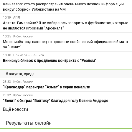
Каннаваро: кто-то распространил очень много ложной информации
вокруг сборной Узбекистана на ЧМ
10:39
АПЛ
Артета: Гимарайнс? Я не собираюсь говорить о футболистах, которые
не являются игроками "Арсенала"
10:25
Кубок России
Москвичёв: рад наконец-то провести свой первый официальный матч
за "Зенит"
10:10
Примера — Ла-Лига
Винисиус близок к продлению контракта с "Реалом"
5 августа, среда
23:33
Кубок России
"Краснодар" переиграл "Ахмат" в серии пенальти
23:32
Кубок России
"Зенит" обыграл "Балтику" благодаря голу Кевина Андраде
Ещё новости
Результаты онлайн