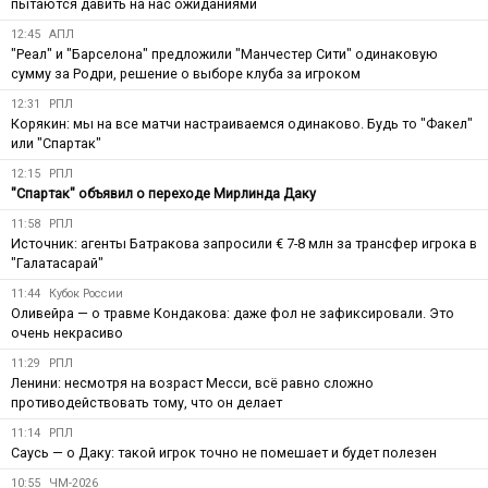
пытаются давить на нас ожиданиями
12:45
АПЛ
"Реал" и "Барселона" предложили "Манчестер Сити" одинаковую
сумму за Родри, решение о выборе клуба за игроком
12:31
РПЛ
Корякин: мы на все матчи настраиваемся одинаково. Будь то "Факел"
или "Спартак"
12:15
РПЛ
"Спартак" объявил о переходе Мирлинда Даку
11:58
РПЛ
Источник: агенты Батракова запросили € 7-8 млн за трансфер игрока в
"Галатасарай"
11:44
Кубок России
Оливейра — о травме Кондакова: даже фол не зафиксировали. Это
очень некрасиво
11:29
РПЛ
Ленини: несмотря на возраст Месси, всё равно сложно
противодействовать тому, что он делает
11:14
РПЛ
Саусь — о Даку: такой игрок точно не помешает и будет полезен
10:55
ЧМ-2026