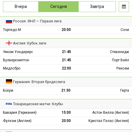
Вчера
Сегодня
Завтра
Россия: ФНЛ — Первая лига
Торпедо М
20:00
Сочи
Англия: Кубок лиги
Уиком Уондерерс
21:45
Стивенидж
Вулверхэмптон
21:45
Порт Вейл
Мидлсбро
22:00
Рексем
Германия: Вторая бундеслига
Бохум
21:30
Герта
Товарищеские матчи: Клубы
Бавария (Германия)
15:00
Астон Вилла (Англия)
Фулхэм (Англия)
20:00
Кристал Пэлас (Англия)