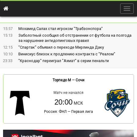
Togg
navig
15:57
Мохамед Салах стал игроком "Трабзонспора"
15:13
Заболотный сообщил об отстранении от футбола на полгода
за нарушение антидопинговых правил
12:15
"Спартак" объявил о переходе Мирлинда Даку
10:10
Винисиус близок к продлению контракта с "Реалом"
23:33
"Краснодар" переиграл "Ахмат" в серии пенальти
Торпедо М
—
Сочи
Матч не начался
20:00
Россия: ФНЛ — Первая лига