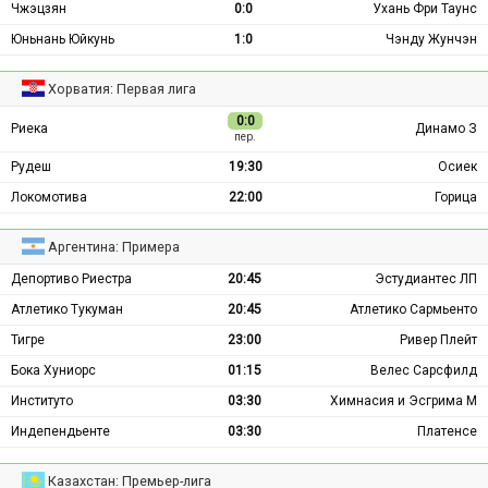
Чжэцзян
0:0
Ухань Фри Таунс
Юньнань Юйкунь
1:0
Чэнду Жунчэн
Хорватия: Первая лига
0:0
Риека
Динамо З
пер.
Рудеш
19:30
Осиек
Локомотива
22:00
Горица
Аргентина: Примера
Депортиво Риестра
20:45
Эстудиантес ЛП
Атлетико Тукуман
20:45
Атлетико Сармьенто
Тигре
23:00
Ривер Плейт
Бока Хуниорс
01:15
Велес Сарсфилд
Институто
03:30
Химнасия и Эсгрима М
Индепендьенте
03:30
Платенсе
Казахстан: Премьер-лига