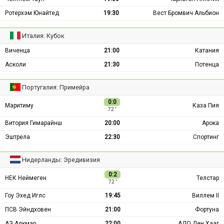
Ротерхэм Юнайтед
19:30
Вест Бромвич Альбион
Италия: Кубок
Виченца
21:00
Катания
Асколи
21:30
Потенца
Португалия: Примейра
0:0
Маритиму
Каза Пия
72 ′
Витория Гимарайнш
20:00
Арока
Эштрела
22:30
Спортинг
Нидерланды: Эредивизия
0:2
НЕК Неймеген
Телстар
72 ′
Гоу Эхед Иглс
19:45
Виллем II
ПСВ Эйндховен
21:00
Фортуна
АЗ Алкмар
22:00
АДО Ден Хааг