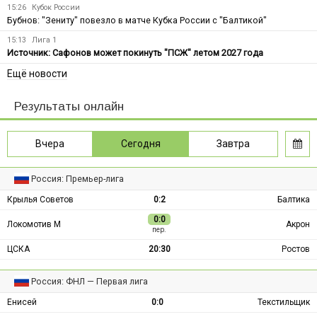
15:26
Кубок России
Бубнов: "Зениту" повезло в матче Кубка России с "Балтикой"
15:13
Лига 1
Источник: Сафонов может покинуть "ПСЖ" летом 2027 года
Ещё новости
Результаты онлайн
Вчера
Сегодня
Завтра
Россия: Премьер-лига
Крылья Советов
0:2
Балтика
0:0
Локомотив М
Акрон
пер.
ЦСКА
20:30
Ростов
Россия: ФНЛ — Первая лига
Енисей
0:0
Текстильщик