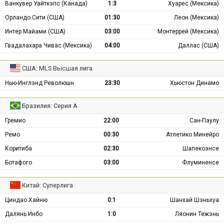
Ванкувер Уайткэпс (Канада)
1:3
Хуарес (Мексика)
Орландо Сити (США)
01:30
Леон (Мексика)
Интер Майами (США)
03:00
Монтеррей (Мексика)
Гвадалахара Чивас (Мексика)
04:00
Даллас (США)
США: MLS Высшая лига
Нью-Инглэнд Революшн
23:30
Хьюстон Динамо
Бразилия: Серия А
Гремио
22:00
Сан-Паулу
Ремо
00:30
Атлетико Минейро
Коритиба
02:30
Шапекоэнсе
Ботафого
03:00
Флуминенсе
Китай: Суперлига
Циндао Хайню
0:1
Шанхай Шэньхуа
Далянь Инбо
1:0
Ляонин Тежэнь