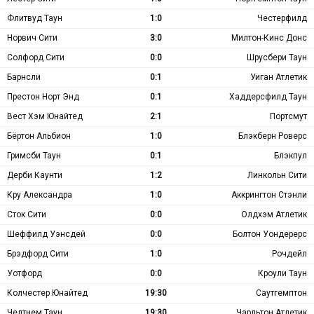
Флитвуд Таун
1:0
Честерфилд
Норвич Сити
3:0
Милтон-Кинс Донс
Солфорд Сити
0:0
Шрусбери Таун
Барнсли
0:1
Уиган Атлетик
Престон Норт Энд
0:1
Хаддерсфилд Таун
Вест Хэм Юнайтед
2:1
Портсмут
Бёртон Альбион
1:0
Блэкберн Роверс
Гримсби Таун
0:1
Блэкпул
Дерби Каунти
1:2
Линкольн Сити
Кру Александра
1:0
Аккрингтон Стэнли
Сток Сити
0:0
Олдхэм Атлетик
Шеффилд Уэнсдей
0:0
Болтон Уондерерс
Брэдфорд Сити
1:0
Рочдейл
Уотфорд
0:0
Кроули Таун
Колчестер Юнайтед
19:30
Саутгемптон
Челтнем Таун
19:30
Чарльтон Атлетик