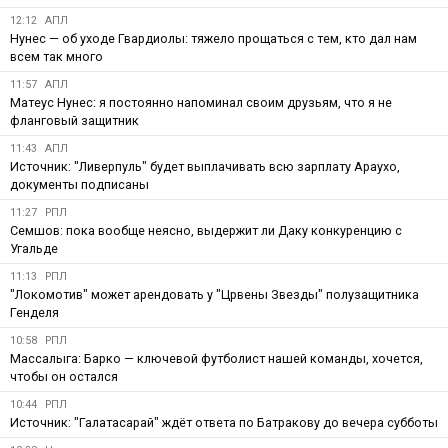
12:12
АПЛ
Нунес — об уходе Гвардиолы: тяжело прощаться с тем, кто дал нам
всем так много
11:57
АПЛ
Матеус Нунес: я постоянно напоминал своим друзьям, что я не
фланговый защитник
11:43
АПЛ
Источник: "Ливерпуль" будет выплачивать всю зарплату Араухо,
документы подписаны
11:27
РПЛ
Семшов: пока вообще неясно, выдержит ли Даку конкуренцию с
Угальде
11:13
РПЛ
"Локомотив" может арендовать у "Црвены Звезды" полузащитника
Генделя
10:58
РПЛ
Массалыга: Барко — ключевой футболист нашей команды, хочется,
чтобы он остался
10:44
РПЛ
Источник: "Галатасарай" ждёт ответа по Батракову до вечера субботы