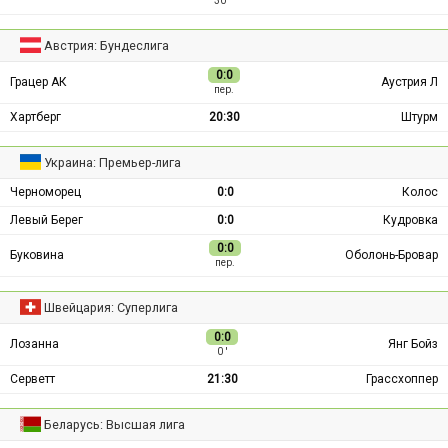
30 ′
Австрия: Бундеслига
0:0
Грацер АК
Аустрия Л
пер.
Хартберг
20:30
Штурм
Украина: Премьер-лига
Черноморец
0:0
Колос
Левый Берег
0:0
Кудровка
0:0
Буковина
Оболонь-Бровар
пер.
Швейцария: Суперлига
0:0
Лозанна
Янг Бойз
0 ′
Серветт
21:30
Грассхоппер
Беларусь: Высшая лига