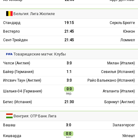
Бельгия: Лига Жюпиле
Стандард
19:15
Серкль Брюгге
Вестерло
21:45
Юнион
Сент-Трюйден
21:45
Ломмел
Товарищеские матчи: Клубы
Челси (Англия)
3:0
Милан (Италия)
Байер (Германия)
1:1
Севилья (Испания)
Ипсвич Таун (Англия)
3:0
Райо Вальекано (Испания)
0:0
Шальке-04 (Германия)
Аталанта (Италия)
пер.
Бетис (Испания)
21:30
Борнмут (Англия)
Венгрия: ОТР Банк Лига
Вашаш
3:0
Залаэгерсег
0:0
Кишварда
Уйпешт