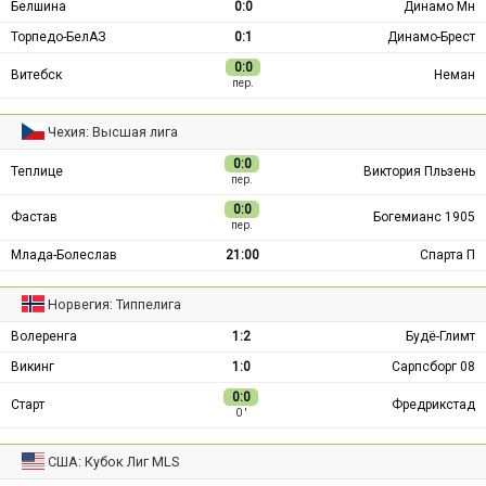
Белшина
0:0
Динамо Мн
Торпедо-БелАЗ
0:1
Динамо-Брест
0:0
Витебск
Неман
пер.
Чехия: Высшая лига
0:0
Теплице
Виктория Пльзень
пер.
0:0
Фастав
Богемианс 1905
пер.
Млада-Болеслав
21:00
Спарта П
Норвегия: Типпелига
Волеренга
1:2
Будё-Глимт
Викинг
1:0
Сарпсборг 08
0:0
Старт
Фредрикстад
0 ′
США: Кубок Лиг MLS