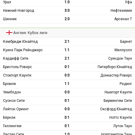
Урал
1:0
Уфа
Нижний Новгород
3:0
Нефтехимик
Шинник
2:0
Арсенал Т
Англия: Кубок лиги
Кембридж Юнайтед
2:1
Барнет
Куинз Парк Рейнджерс
1:1
Миллуолл
Кардифф Сити
2:1
Суиндон Таун
Бристоль Роверс
0:1
Питерборо Юнайтед
Стокпорт Каунти
0:0
Донкастер Роверс
Бромли
1:1
Рединг
Уимблдон
0:0
Ньюпорт Каунти
Суонси Сити
0:1
Бирмингем Сити
Лейтон Ориент
0:0
Оксфорд Юнайтед
Бёрнли
0:1
Ноттс Каунти
Гиллингем
0:1
Лутон Таун
Лестер Сити
1:0
Нортгемптон Таун