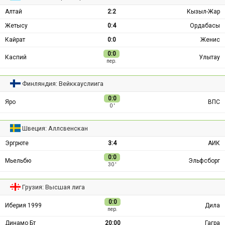
Алтай
2:2
Кызыл-Жар
Жетысу
0:4
Ордабасы
Кайрат
0:0
Женис
0:0
Каспий
Улытау
пер.
Финляндия: Вейккауслиига
0:0
Яро
ВПС
0 ′
Швеция: Аллсвенскан
Эргрюте
3:4
АИК
0:0
Мьельбю
Эльфсборг
30 ′
Грузия: Высшая лига
0:0
Иберия 1999
Дила
пер.
Динамо Бт
20:00
Гагра