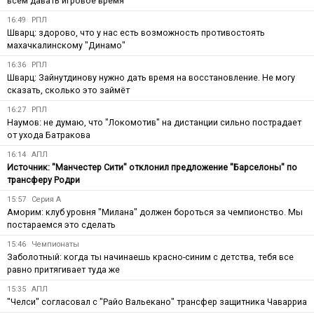
всем давать игровое время
16:49
РПЛ
Шварц: здорово, что у нас есть возможность противостоять
махачкалинскому "Динамо"
16:36
РПЛ
Шварц: Зайнутдинову нужно дать время на восстановление. Не могу
сказать, сколько это займёт
16:27
РПЛ
Наумов: не думаю, что "Локомотив" на дистанции сильно пострадает
от ухода Батракова
16:14
АПЛ
Источник: "Манчестер Сити" отклонил предложение "Барселоны" по
трансферу Родри
15:57
Серия А
Аморим: клуб уровня "Милана" должен бороться за чемпионство. Мы
постараемся это сделать
15:46
Чемпионаты
Заболотный: когда ты начинаешь красно-синим с детства, тебя все
равно притягивает туда же
15:35
АПЛ
"Челси" согласовал с "Райо Вальекано" трансфер защитника Чаварриа