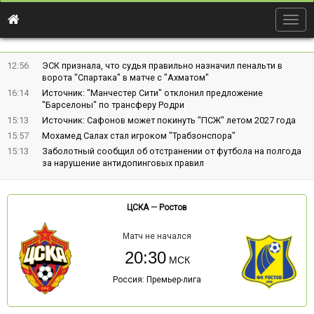
Togg
navig
12:56
ЭСК признала, что судья правильно назначил пенальти в
ворота "Спартака" в матче с "Ахматом"
16:14
Источник: "Манчестер Сити" отклонил предложение
"Барселоны" по трансферу Родри
15:13
Источник: Сафонов может покинуть "ПСЖ" летом 2027 года
15:57
Мохамед Салах стал игроком "Трабзонспора"
15:13
Заболотный сообщил об отстранении от футбола на полгода
за нарушение антидопинговых правил
ЦСКА
—
Ростов
Матч не начался
20:30
Россия: Премьер-лига