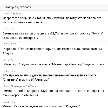
8 августа, суббота
14:00
Серия А
Фабрегас: я защищаю итальянский футбол, потому что являюсь его
частью и очень в него верю
13:45
РПЛ
Семшов высказался о зарплате € 3,7 млн, которую просит у "Зенита"
Глушенков по контракту
13:32
АПЛ
"Барселона" хочет подписать Кристиана Ромеро в качестве замены
Араухо
13:15
АПЛ
"Мидлсбро" подписал голкипера "Манчестер Юнайтед" Радека Витека
12:56
РПЛ
ЭСК признала, что судья правильно назначил пенальти в ворота
"Спартака" в матче с "Ахматом"
12:41
Примера — Ла-Лига
Симеоне — об Альваресе: клуб принял решение, которое гендиректор
очень хорошо объяснил
12:26
РПЛ
Михаил Кержаков: ждём непростой игры с "Родиной"