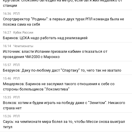
Круговой: спокойно бы ездил на метро, если бы я жил недалеко от
станции
16:36
РПЛ
Спортдиректор "Родины": в первых двух турах РПЛ команда была не
похожа сама на себя
16:27
Кубок России
Баринов: ЦСКА надо работать над реализацией
16:14
Чемпионаты
Источник: власти Испании призвали кабмин отказаться от
проведения ЧМ-2030 с Марокко
15:57
РПЛ
Безруков: Даку по-любому даст "Спартаку" то, чего так не хватало
15:46
РПЛ
Мещеряков: Баринов не заслужил такого отношения к себе со
стороны болельщиков "Локомотива"
15:35
РПЛ
Волков: хотим и будем играть на победу даже с "Зенитом". Никакого
страха нет
15:26
РПЛ
Саусь: на чемпионате мира болел за то, чтобы Месси снова выиграл
титул