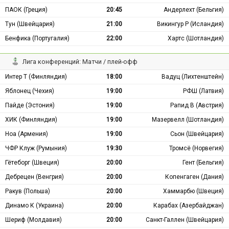
ПАОК (Греция)
20:45
Андерлехт (Бельгия)
Тун (Швейцария)
21:00
Викингур Р (Исландия)
Бенфика (Португалия)
22:00
Хартс (Шотландия)
Лига конференций: Матчи / плей-офф
Интер Т (Финляндия)
18:00
Вадуц (Лихтенштейн)
Яблонец (Чехия)
19:00
РФШ (Латвия)
Пайде (Эстония)
19:00
Рапид В (Австрия)
ХИК (Финляндия)
19:00
Мазервелл (Шотландия)
Ноа (Армения)
19:00
Сьон (Швейцария)
ЧФР Клуж (Румыния)
19:30
Тромсё (Норвегия)
Гётеборг (Швеция)
20:00
Гент (Бельгия)
Дебрецен (Венгрия)
20:00
Копенгаген (Дания)
Ракув (Польша)
20:00
Хаммарбю (Швеция)
Динамо К (Украина)
20:00
Карабах (Азербайджан)
Шериф (Молдавия)
20:00
Санкт-Галлен (Швейцария)