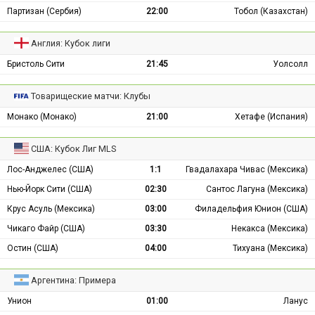
Партизан (Сербия)
22:00
Тобол (Казахстан)
Англия: Кубок лиги
Бристоль Сити
21:45
Уолсолл
Товарищеские матчи: Клубы
Монако (Монако)
21:00
Хетафе (Испания)
США: Кубок Лиг MLS
Лос-Анджелес (США)
1:1
Гвадалахара Чивас (Мексика)
Нью-Йорк Сити (США)
02:30
Сантос Лагуна (Мексика)
Крус Асуль (Мексика)
03:00
Филадельфия Юнион (США)
Чикаго Файр (США)
03:30
Некакса (Мексика)
Остин (США)
04:00
Тихуана (Мексика)
Аргентина: Примера
Унион
01:00
Ланус