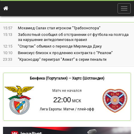
Togg
navig
15:57
Мохамед Салах стал игроком "Трабзонспора"
15:13
Заболотный сообщил об отстранении от футбола на полгода
за нарушение антидопинговых правил
12:15
"Спартак" объявил о переходе Мирлинда Даку
10:10
Винисиус близок к продлению контракта с "Реалом"
23:33
"Краснодар" переиграл "Ахмат" в серии пенальти
Бенфика (Португалия)
—
Хартс (Шотландия)
Матч не начался
22:00
Лига Европы: Матчи / плей-офф