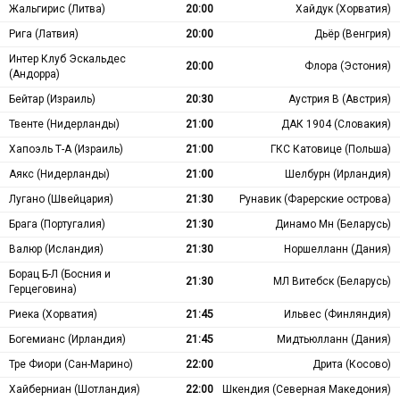
Жальгирис (Литва)
20:00
Хайдук (Хорватия)
Рига (Латвия)
20:00
Дьёр (Венгрия)
Интер Клуб Эскальдес
20:00
Флора (Эстония)
(Андорра)
Бейтар (Израиль)
20:30
Аустрия В (Австрия)
Твенте (Нидерланды)
21:00
ДАК 1904 (Словакия)
Хапоэль Т-А (Израиль)
21:00
ГКС Катовице (Польша)
Аякс (Нидерланды)
21:00
Шелбурн (Ирландия)
Лугано (Швейцария)
21:30
Рунавик (Фарерские острова)
Брага (Португалия)
21:30
Динамо Мн (Беларусь)
Валюр (Исландия)
21:30
Норшелланн (Дания)
Борац Б-Л (Босния и
21:30
МЛ Витебск (Беларусь)
Герцеговина)
Риека (Хорватия)
21:45
Ильвес (Финляндия)
Богемианс (Ирландия)
21:45
Мидтьюлланн (Дания)
Тре Фиори (Сан-Марино)
22:00
Дрита (Косово)
Хайберниан (Шотландия)
22:00
Шкендия (Северная Македония)