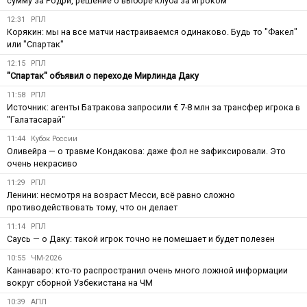
сумму за Родри, решение о выборе клуба за игроком
12:31
РПЛ
Корякин: мы на все матчи настраиваемся одинаково. Будь то "Факел"
или "Спартак"
12:15
РПЛ
"Спартак" объявил о переходе Мирлинда Даку
11:58
РПЛ
Источник: агенты Батракова запросили € 7-8 млн за трансфер игрока в
"Галатасарай"
11:44
Кубок России
Оливейра — о травме Кондакова: даже фол не зафиксировали. Это
очень некрасиво
11:29
РПЛ
Ленини: несмотря на возраст Месси, всё равно сложно
противодействовать тому, что он делает
11:14
РПЛ
Саусь — о Даку: такой игрок точно не помешает и будет полезен
10:55
ЧМ-2026
Каннаваро: кто-то распространил очень много ложной информации
вокруг сборной Узбекистана на ЧМ
10:39
АПЛ