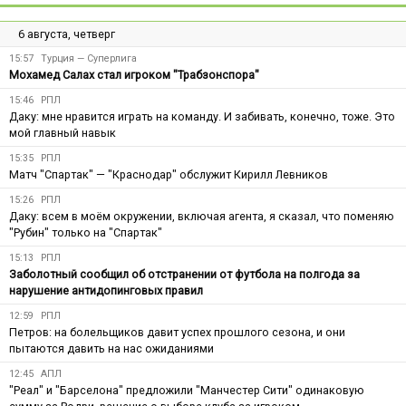
6 августа, четверг
15:57
Турция — Суперлига
Мохамед Салах стал игроком "Трабзонспора"
15:46
РПЛ
Даку: мне нравится играть на команду. И забивать, конечно, тоже. Это
мой главный навык
15:35
РПЛ
Матч "Спартак" — "Краснодар" обслужит Кирилл Левников
15:26
РПЛ
Даку: всем в моём окружении, включая агента, я сказал, что поменяю
"Рубин" только на "Спартак"
15:13
РПЛ
Заболотный сообщил об отстранении от футбола на полгода за
нарушение антидопинговых правил
12:59
РПЛ
Петров: на болельщиков давит успех прошлого сезона, и они
пытаются давить на нас ожиданиями
12:45
АПЛ
"Реал" и "Барселона" предложили "Манчестер Сити" одинаковую