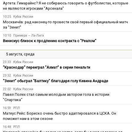
Артета: Гимарайнс? Я не собираюсь говорить о футболистах, которые
не являются игроками "Арсенала"
10:25
Кубок России
Москвичёв: рад наконец-то провести свой первый официальный матч
за "Зенит"
10:10
Примера — Ла-Лига
Винисиус близок к продлению контракта с "Реалом"
5 августа, среда
23:33
Кубок России
"Краснодар" переиграл "Ахмат" в серии пенальти
23:32
Кубок России
"Зенит" обыграл "Балтику" благодаря голу Кевина Андраде
22:02
Кубок России
Павел Полех стал самым молодым автором гола в истории
"Спартака"
16:59
РПЛ
Матеус Рейс: Бориско очень быстро адаптировался в ЦСКА. Он
поможет нам в этом сезоне
16:48
РПЛ