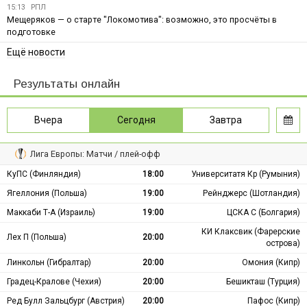
15:13
РПЛ
Мещеряков — о старте "Локомотива": возможно, это просчёты в
подготовке
Ещё новости
Результаты онлайн
Вчера
Сегодня
Завтра
Лига Европы: Матчи / плей-офф
КуПС (Финляндия)
18:00
Университатя Кр (Румыния)
Ягеллония (Польша)
19:00
Рейнджерс (Шотландия)
Маккаби Т-А (Израиль)
19:00
ЦСКА С (Болгария)
КИ Клаксвик (Фарерские
Лех П (Польша)
20:00
острова)
Линкольн (Гибралтар)
20:00
Омония (Кипр)
Градец-Кралове (Чехия)
20:00
Бешикташ (Турция)
Ред Булл Зальцбург (Австрия)
20:00
Пафос (Кипр)