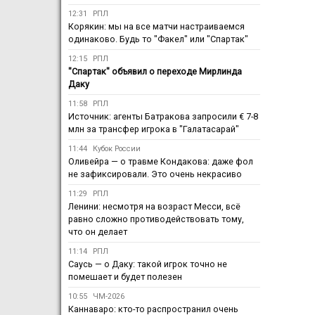
12:31
РПЛ
Корякин: мы на все матчи настраиваемся
одинаково. Будь то "Факел" или "Спартак"
12:15
РПЛ
"Спартак" объявил о переходе Мирлинда
Даку
11:58
РПЛ
Источник: агенты Батракова запросили € 7-8
млн за трансфер игрока в "Галатасарай"
11:44
Кубок России
Оливейра — о травме Кондакова: даже фол
не зафиксировали. Это очень некрасиво
11:29
РПЛ
Ленини: несмотря на возраст Месси, всё
равно сложно противодействовать тому,
что он делает
11:14
РПЛ
Саусь — о Даку: такой игрок точно не
помешает и будет полезен
10:55
ЧМ-2026
Каннаваро: кто-то распространил очень