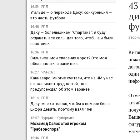
43
16:59
РПЛ
ди
Угальде — о переходе Даку: конкуренция —
это часть футбола
фу
16:48
РПЛ
Даку — болельщикам "Спартака": я буду
вторни
отдавать все силы для того, чтобы вы были
счастливы
Китай
16:36
РПЛ
Сильянов: мои спасения ворот? Это моя
пожи
обязанность, я защитник
дого
16:27
ЧМ-2026
один
Каннаваро: многие считали, что на ЧМ у нас
инфо
не возникнет трудностей, но я
предупреждал об этом заранее
Отмет
16:14
РПЛ
китай
Даку: мне хотелось, чтобы в номере была
цифра девять, поэтому взял 19-й
полу
Выше
15:57
Турция — Суперлига
Мохамед Салах стал игроком
фигу
"Трабзонспора"
матче
15:46
РПЛ