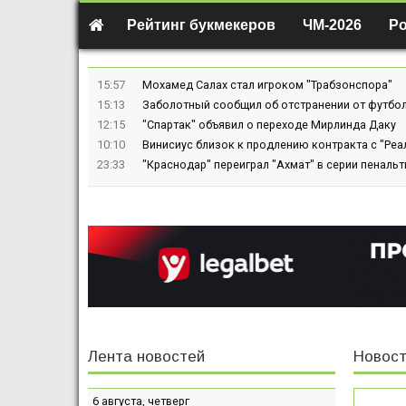
Рейтинг букмекеров
ЧМ-2026
Р
15:57
Мохамед Салах стал игроком "Трабзонспора"
15:13
Заболотный сообщил об отстранении от футбол
12:15
"Спартак" объявил о переходе Мирлинда Даку
10:10
Винисиус близок к продлению контракта с "Реа
23:33
"Краснодар" переиграл "Ахмат" в серии пенальт
Лента новостей
Новост
6 августа, четверг