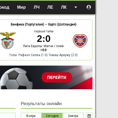
окод
Мир
ЛЧ
ЛЕ
ЛК
Бенфика (Португалия)
—
Хартс (Шотландия)
первый тайм
2
:
0
Лига Европы: Матчи / плей-
офф
Голы: Рафаэл Силва (1:0) Томаш Араужу (2:0)
Результаты онлайн
Вчера
Сегодня
Завтра