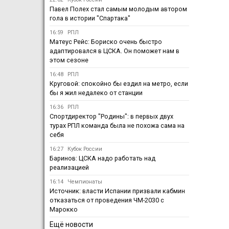
Павел Полех стал самым молодым автором
гола в истории "Спартака"
16:59
РПЛ
Матеус Рейс: Бориско очень быстро
адаптировался в ЦСКА. Он поможет нам в
этом сезоне
16:48
РПЛ
Круговой: спокойно бы ездил на метро, если
бы я жил недалеко от станции
16:36
РПЛ
Спортдиректор "Родины": в первых двух
турах РПЛ команда была не похожа сама на
себя
16:27
Кубок России
Баринов: ЦСКА надо работать над
реализацией
16:14
Чемпионаты
Источник: власти Испании призвали кабмин
отказаться от проведения ЧМ-2030 с
Марокко
Ещё новости