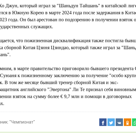
Хо Джун, который играл за "Шаньдун Тайшань" в китайской лиге
лся в Южную Корею в марте 2024 года после задержания в Кита
023 года. Он был арестован по подозрению в получении взяток 
сударственных служащих.
щается, что пожизненная дисквалификация также постигла быв
ка сборной Китая Цзиня Цзиндао, который также играл за "Шань
ань".
мним, в марте правительство приговорило бывшего президента
 Суюаня к пожизненному заключению за получение "особо круп
к. В том же месяце бывший тренер сборной Китая и экс-
защитник английского "Эвертона" Ли Те признал себя виновным
ении взяток на сумму более € 9,7 млн и помощи в договорных
х.
чник:
"Чемпионат"