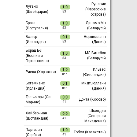
Рунавик
Лугано
1:0
(Фарерские
(Швейцария)
53 ′
острова)
Брага
Динамо Мн
1:0
(Португалия)
(Беларусь)
53 ′
Валюр
Норшелланн
0:1
(Исландия)
(Дания)
53 ′
Борац Б-Л
МЛ Витебск
1:0
(Босния и
(Беларусь)
53 ′
Герцеговина)
Ильвес
1:0
Риека (Хорватия)
(Финляндия)
пер.
Богемианс
Мидтьюлланн
0:1
(Ирландия)
(Дания)
пер.
Тре Фиори (Сан-
0:0
Дрита (Косово)
Марино)
41 ′
Шкендия
Хайберниан
0:0
(Северная
(Шотландия)
41 ′
Македония)
Партизан
1:0
Тобол (Казахстан)
(Сербия)
41 ′