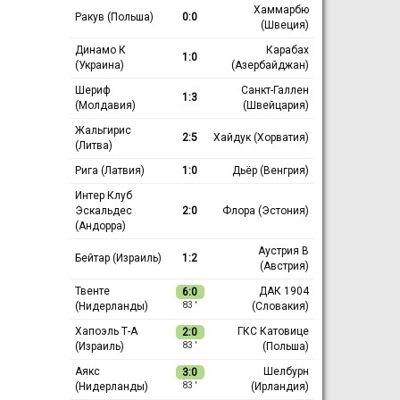
Хаммарбю
Ракув (Польша)
0:0
(Швеция)
Динамо К
Карабах
1:0
(Украина)
(Азербайджан)
Шериф
Санкт-Галлен
1:3
(Молдавия)
(Швейцария)
Жальгирис
2:5
Хайдук (Хорватия)
(Литва)
Рига (Латвия)
1:0
Дьёр (Венгрия)
Интер Клуб
Эскальдес
2:0
Флора (Эстония)
(Андорра)
Аустрия В
Бейтар (Израиль)
1:2
(Австрия)
Твенте
ДАК 1904
6:0
(Нидерланды)
(Словакия)
83 ′
Хапоэль Т-А
ГКС Катовице
2:0
(Израиль)
(Польша)
83 ′
Аякс
Шелбурн
3:0
(Нидерланды)
(Ирландия)
83 ′