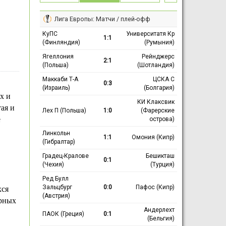
Лига Европы: Матчи / плей-офф
КуПС
Университатя Кр
1:1
(Финляндия)
(Румыния)
Ягеллония
Рейнджерс
2:1
(Польша)
(Шотландия)
Маккаби Т-А
ЦСКА С
0:3
(Израиль)
(Болгария)
х и
КИ Клаксвик
ая и
Лех П (Польша)
1:0
(Фарерские
е
острова)
Линкольн
1:1
Омония (Кипр)
(Гибралтар)
Градец-Кралове
Бешикташ
0:1
(Чехия)
(Турция)
Ред Булл
Зальцбург
0:0
Пафос (Кипр)
хся
(Австрия)
орных
Андерлехт
ПАОК (Греция)
0:1
(Бельгия)