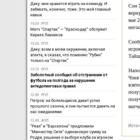
Даку: мне нравится играть на команду. И
Сон 
забивать, конечно, тоже. Это мой главный
верну
навык
мае 2
15:35
РПЛ
него
Матч "Спартак" — "Краснодар" обслужит
Кирилл Левников
Сооб
15:26
РПЛ
игро
Даку: всем в моём окружении, включая
агента, я сказал, что поменяю "Рубин"
Тайш
только на "Спартак"
15:13
РПЛ
Напо
Заболотный сообщил об отстранении от
Чэня
футбола на полгода за нарушение
взято
антидопинговых правил
полу
12:59
РПЛ
получ
Петров: на болельщиков давит успех
прошлого сезона, и они пытаются давить на
матча
нас ожиданиями
12:45
АПЛ
Исто
"Реал" и "Барселона" предложили
"Манчестер Сити" одинаковую сумму за
Родри, решение о выборе клуба за игроком