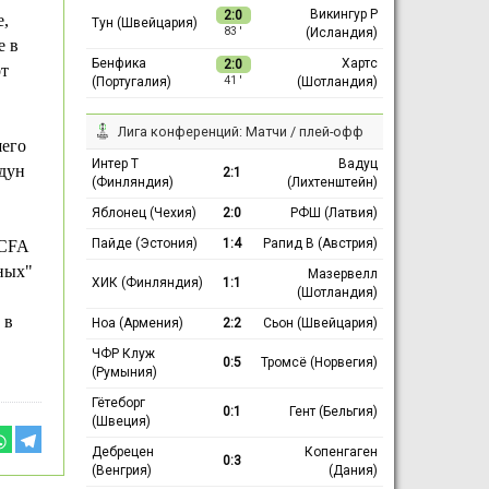
Викингур Р
2:0
,
Тун (Швейцария)
(Исландия)
83 ′
е в
Бенфика
Хартс
2:0
от
(Португалия)
(Шотландия)
41 ′
Лига конференций: Матчи / плей-офф
шего
Интер Т
Вадуц
дун
2:1
(Финляндия)
(Лихтенштейн)
Яблонец (Чехия)
2:0
РФШ (Латвия)
Пайде (Эстония)
1:4
Рапид В (Австрия)
 CFA
ных"
Мазервелл
ХИК (Финляндия)
1:1
(Шотландия)
 в
Ноа (Армения)
2:2
Сьон (Швейцария)
ЧФР Клуж
0:5
Тромсё (Норвегия)
(Румыния)
Гётеборг
0:1
Гент (Бельгия)
(Швеция)
Дебрецен
Копенгаген
0:3
(Венгрия)
(Дания)