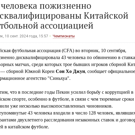
 человека пожизненно
сквалифицированы Китайской
тбольной ассоциацией
к, 10 сент. 2024 года, 15:57
Чемпионаты
ская футбольная ассоциация (CFA) во вторник, 10 сентября,
зненно дисквалифицировала 43 человека по обвинению в ставка
ворных матчах, среди которых трое бывших игроков сборной Кит
 — сборной Южной Кореи
Сон Хо Джун
, сообщает официально
рмационное агентство "Синьхуа".
им, что в последние годы Пекин усилил борьбу с коррупцией в
ском спорте, особенно в футболе, в связи с чем тюремные сроки
чили уже несколько высокопоставленных чиновников.
упомянутые 43 человека входили в число 128 человек, являвши
рантами двухлетнего расследования незаконных ставок и догов
й в китайском футболе.