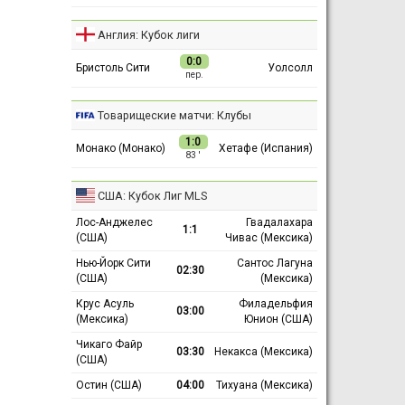
Англия: Кубок лиги
0:0
Бристоль Сити
Уолсолл
пер.
Товарищеские матчи: Клубы
1:0
Монако (Монако)
Хетафе (Испания)
83 ′
США: Кубок Лиг MLS
Лос-Анджелес
Гвадалахара
1:1
(США)
Чивас (Мексика)
Нью-Йорк Сити
Сантос Лагуна
02:30
(США)
(Мексика)
Крус Асуль
Филадельфия
03:00
(Мексика)
Юнион (США)
Чикаго Файр
03:30
Некакса (Мексика)
(США)
Остин (США)
04:00
Тихуана (Мексика)