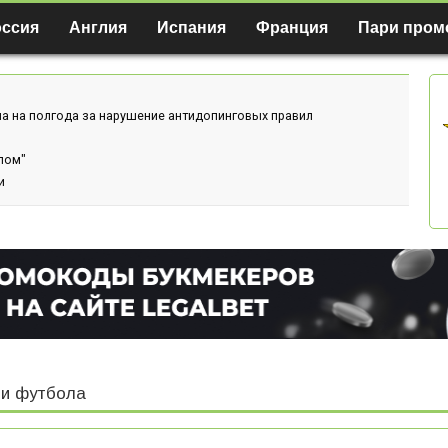
оссия
Англия
Испания
Франция
Пари пром
а на полгода за нарушение антидопинговых правил
лом"
и
и футбола