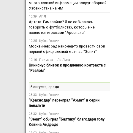
много ложной информации вокруг сборной
Узбекистана на ЧМ
10:39
АПЛ
Артета: Гимарайнс? Я не собираюсь
говорить о футболистах, которые не
являются игроками "Арсенала"
10:25
Кубок России
Москвичёв: рад наконец-то провести свой
первый официальный матч за "Зенит"
10:10
Примера — Ла-Лига
Винисиус близок к продлению контракта с
"Реалом"
5 августа, среда
23:33
Кубок России
"Краснодар" переиграл "Ахмат" в серии
пенальти
23:32
Кубок России
"Зенит" обыграл "Балтику" благодаря голу
Кевина Андраде
22:02
Кубок России