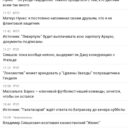
всем так много
11:57
АПЛ
Матеус Нунес: я постоянно напоминал своим друзьям, что я не
фланговый защитник
11:43
АПЛ
Источник: "Ливерпуль" будет выплачивать всю зарплату Араухо,
документы подписаны
11:27
РПЛ
Семшов: пока вообще неясно, выдержит ли Даку конкуренцию с
Угальде
11:13
РПЛ
"Локомотив" может арендовать у "Црвены Звезды" полузащитника
Генделя
10:58
РПЛ
Массалыга: Барко — ключевой футболист нашей команды, хочется,
чтобы он остался
10:44
РПЛ
Источник: "Галатасарай" ждёт ответа по Батракову до вечера субботы
10:28
Чемпионаты
Владимир Слишкович возглавил казахстанский "Женис"