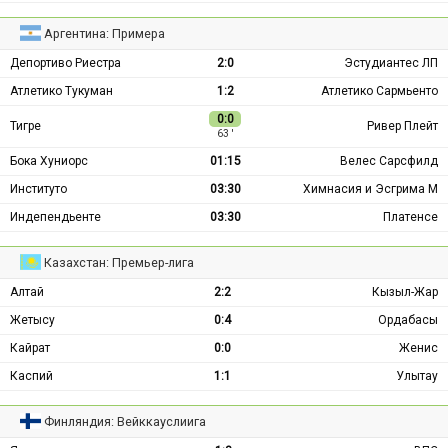
Аргентина: Примера
Депортиво Риестра
2:0
Эстудиантес ЛП
Атлетико Тукуман
1:2
Атлетико Сармьенто
0:0
Тигре
Ривер Плейт
63 ′
Бока Хуниорс
01:15
Велес Сарсфилд
Институто
03:30
Химнасия и Эсгрима М
Индепендьенте
03:30
Платенсе
Казахстан: Премьер-лига
Алтай
2:2
Кызыл-Жар
Жетысу
0:4
Ордабасы
Кайрат
0:0
Женис
Каспий
1:1
Улытау
Финляндия: Вейккауслиига