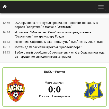
Togg
navig
12:56
ЭСК признала, что судья правильно назначил пенальти в
ворота "Спартака" в матче с "Ахматом"
16:14
Источник: "Манчестер Сити" отклонил предложение
"Барселоны" по трансферу Родри
15:13
Источник: Сафонов может покинуть "ПСЖ" летом 2027 года
15:57
Мохамед Салах стал игроком "Трабзонспора"
15:13
Заболотный сообщил об отстранении от футбола на полгода
за нарушение антидопинговых правил
ЦСКА
—
Ростов
Матч окончен
0
:
0
Россия: Премьер-лига