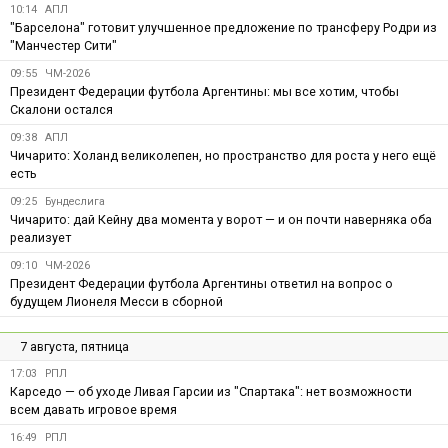
10:14
АПЛ
"Барселона" готовит улучшенное предложение по трансферу Родри из
"Манчестер Сити"
09:55
ЧМ-2026
Президент Федерации футбола Аргентины: мы все хотим, чтобы
Скалони остался
09:38
АПЛ
Чичарито: Холанд великолепен, но пространство для роста у него ещё
есть
09:25
Бундеслига
Чичарито: дай Кейну два момента у ворот — и он почти наверняка оба
реализует
09:10
ЧМ-2026
Президент Федерации футбола Аргентины ответил на вопрос о
будущем Лионеля Месси в сборной
7 августа, пятница
17:03
РПЛ
Карседо — об уходе Ливая Гарсии из "Спартака": нет возможности
всем давать игровое время
16:49
РПЛ