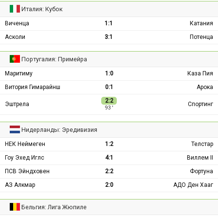
Италия: Кубок
Виченца
1:1
Катания
Асколи
3:1
Потенца
Португалия: Примейра
Маритиму
1:0
Каза Пия
Витория Гимарайнш
0:1
Арока
2:2
Эштрела
Спортинг
93 ′
Нидерланды: Эредивизия
НЕК Неймеген
1:2
Телстар
Гоу Эхед Иглс
4:1
Виллем II
ПСВ Эйндховен
2:2
Фортуна
АЗ Алкмар
2:0
АДО Ден Хааг
Бельгия: Лига Жюпиле