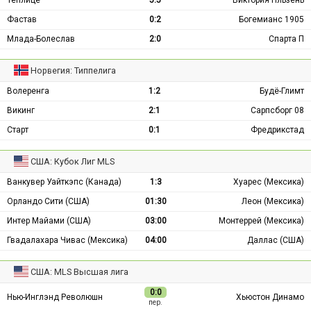
Фастав
0:2
Богемианс 1905
Млада-Болеслав
2:0
Спарта П
Норвегия: Типпелига
Волеренга
1:2
Будё-Глимт
Викинг
2:1
Сарпсборг 08
Старт
0:1
Фредрикстад
США: Кубок Лиг MLS
Ванкувер Уайткэпс (Канада)
1:3
Хуарес (Мексика)
Орландо Сити (США)
01:30
Леон (Мексика)
Интер Майами (США)
03:00
Монтеррей (Мексика)
Гвадалахара Чивас (Мексика)
04:00
Даллас (США)
США: MLS Высшая лига
0:0
Нью-Инглэнд Революшн
Хьюстон Динамо
пер.