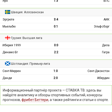
Яро
1:3
ВПС
Швеция: Аллсвенскан
Эргрюте
3:4
АИК
Мьельбю
0:1
Эльфсборг
Грузия: Высшая лига
Иберия 1999
0:0
Дила
Динамо Бт
2:2
Гагра
Шотландия: Премьер-лига
Сент-Миррен
1:0
Сент-Джонстон
Данди
2:0
Абердин
Информационный партнёр проекта — СТАВКА ТВ: здесь вы
найдёте аналитику и обзоры спортивных событий, конкурсы
прогнозов,
фрибет Беттери
, а также рейтинги и статьи о спорте.