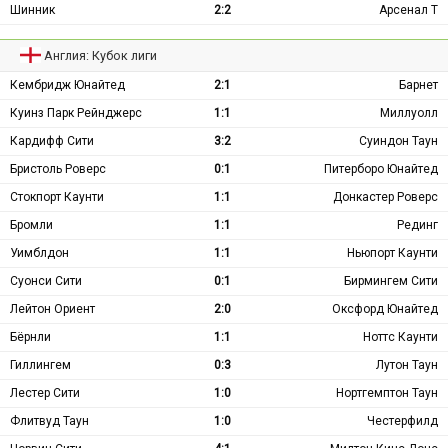
Шинник
2:2
Арсенал Т
Англия: Кубок лиги
Кембридж Юнайтед
2:1
Барнет
Куинз Парк Рейнджерс
1:1
Миллуолл
Кардифф Сити
3:2
Суиндон Таун
Бристоль Роверс
0:1
Питерборо Юнайтед
Стокпорт Каунти
1:1
Донкастер Роверс
Бромли
1:1
Рединг
Уимблдон
1:1
Ньюпорт Каунти
Суонси Сити
0:1
Бирмингем Сити
Лейтон Ориент
2:0
Оксфорд Юнайтед
Бёрнли
1:1
Ноттс Каунти
Гиллингем
0:3
Лутон Таун
Лестер Сити
1:0
Нортгемптон Таун
Флитвуд Таун
1:0
Честерфилд