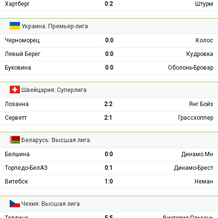
Хартберг
0:2
Штурм
Украина: Премьер-лига
Черноморец
0:0
Колос
Левый Берег
0:0
Кудровка
Буковина
0:0
Оболонь-Бровар
Швейцария: Суперлига
Лозанна
2:2
Янг Бойз
Серветт
2:1
Грассхоппер
Беларусь: Высшая лига
Белшина
0:0
Динамо Мн
Торпедо-БелАЗ
0:1
Динамо-Брест
Витебск
1:0
Неман
Чехия: Высшая лига
Теплице
5:5
Виктория Пльзень