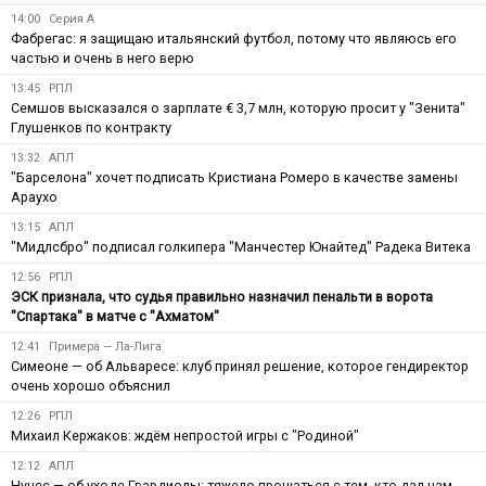
14:00
Серия А
Фабрегас: я защищаю итальянский футбол, потому что являюсь его
частью и очень в него верю
13:45
РПЛ
Семшов высказался о зарплате € 3,7 млн, которую просит у "Зенита"
Глушенков по контракту
13:32
АПЛ
"Барселона" хочет подписать Кристиана Ромеро в качестве замены
Араухо
13:15
АПЛ
"Мидлсбро" подписал голкипера "Манчестер Юнайтед" Радека Витека
12:56
РПЛ
ЭСК признала, что судья правильно назначил пенальти в ворота
"Спартака" в матче с "Ахматом"
12:41
Примера — Ла-Лига
Симеоне — об Альваресе: клуб принял решение, которое гендиректор
очень хорошо объяснил
12:26
РПЛ
Михаил Кержаков: ждём непростой игры с "Родиной"
12:12
АПЛ
Нунес — об уходе Гвардиолы: тяжело прощаться с тем, кто дал нам