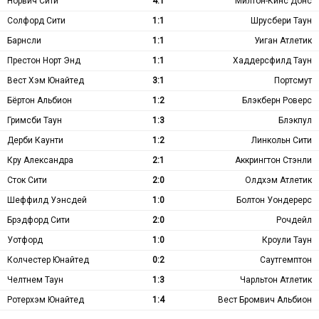
Норвич Сити
4:1
Милтон-Кинс Донс
Солфорд Сити
1:1
Шрусбери Таун
Барнсли
1:1
Уиган Атлетик
Престон Норт Энд
1:1
Хаддерсфилд Таун
Вест Хэм Юнайтед
3:1
Портсмут
Бёртон Альбион
1:2
Блэкберн Роверс
Гримсби Таун
1:3
Блэкпул
Дерби Каунти
1:2
Линкольн Сити
Кру Александра
2:1
Аккрингтон Стэнли
Сток Сити
2:0
Олдхэм Атлетик
Шеффилд Уэнсдей
1:0
Болтон Уондерерс
Брэдфорд Сити
2:0
Рочдейл
Уотфорд
1:0
Кроули Таун
Колчестер Юнайтед
0:2
Саутгемптон
Челтнем Таун
1:3
Чарльтон Атлетик
Ротерхэм Юнайтед
1:4
Вест Бромвич Альбион