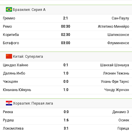
Бразилия: Серия А
Гремио
2:1
Сан-Паулу
Ремо
00:30
Атлетико Минейро
Коритиба
02:30
Шапекоэнсе
Ботафого
03:00
Флуминенсе
Китай: Суперлига
Циндао Хайню
0:1
Шанхай Шэньхуа
Далянь Инбо
1:0
Ляонин Тежэнь
Чжэцзян
0:0
Ухань Фри Таунс
Юньнань Юйкунь
1:0
Чэнду Жунчэн
Хорватия: Первая лига
Риека
0:0
Динамо З
Рудеш
1:6
Осиек
Локомотива
3:1
Горица