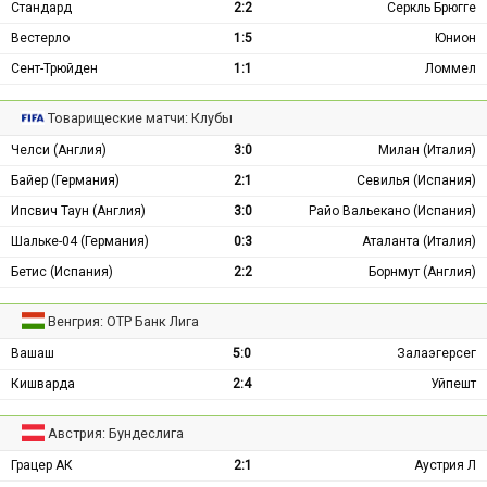
Стандард
2:2
Серкль Брюгге
Вестерло
1:5
Юнион
Сент-Трюйден
1:1
Ломмел
Товарищеские матчи: Клубы
Челси (Англия)
3:0
Милан (Италия)
Байер (Германия)
2:1
Севилья (Испания)
Ипсвич Таун (Англия)
3:0
Райо Вальекано (Испания)
Шальке-04 (Германия)
0:3
Аталанта (Италия)
Бетис (Испания)
2:2
Борнмут (Англия)
Венгрия: ОТР Банк Лига
Вашаш
5:0
Залаэгерсег
Кишварда
2:4
Уйпешт
Австрия: Бундеслига
Грацер АК
2:1
Аустрия Л