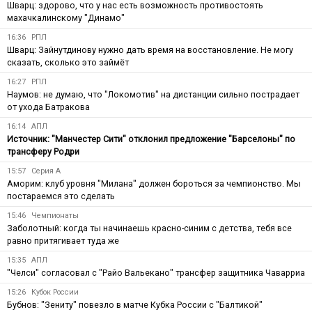
Шварц: здорово, что у нас есть возможность противостоять
махачкалинскому "Динамо"
16:36
РПЛ
Шварц: Зайнутдинову нужно дать время на восстановление. Не могу
сказать, сколько это займёт
16:27
РПЛ
Наумов: не думаю, что "Локомотив" на дистанции сильно пострадает
от ухода Батракова
16:14
АПЛ
Источник: "Манчестер Сити" отклонил предложение "Барселоны" по
трансферу Родри
15:57
Серия А
Аморим: клуб уровня "Милана" должен бороться за чемпионство. Мы
постараемся это сделать
15:46
Чемпионаты
Заболотный: когда ты начинаешь красно-синим с детства, тебя все
равно притягивает туда же
15:35
АПЛ
"Челси" согласовал с "Райо Вальекано" трансфер защитника Чаварриа
15:26
Кубок России
Бубнов: "Зениту" повезло в матче Кубка России с "Балтикой"